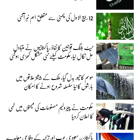
12 ربیع الاول کی چھٹی سے متعلق اہم خبر آگئی
نیٹ بلنگ قوانین کا نفاذ ،پاکستانیوں نے متبادل
حل نکال لیا،حکومت کیلئے نئی مشکل کھڑی ہوگئی
موسم کا تیور بدل گیا، ملک کے بیشتر علاقوں میں
بارشوں کا نیا سلسلہ شروع ہونے کا امکان
حکومت نے پیٹرولیم مصنوعات کی قیمتوں میں کمی
کا اعلان کردیا
پاکستان، سعودی عرب اور ترکیہ کے دفاعی معاہدے