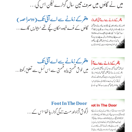
میں نے گائوں میں صرف تین سال گزارے لیکن اس کی…
پتھر کے زمانے سے اے آئی تک(دوسرا حصہ)
گائوں کے نوے فیصد مکان کچے تھے‘ دیواریں گارے…
پتھر کے زمانے سے اے آئی تک
میں خوش قسمتی یا بدقسمتی سے اس نسل سے تعلق رکھتا…
Foot In The Door
خرگوش آزاد اور مست زندگی گزار رہا تھا‘ اس کے…