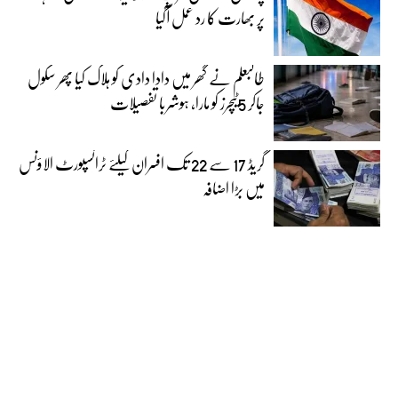
پر بھارت کا رد عمل آگیا
طالبعلم نے گھر میں دادا دادی کو ہلاک کیا پھر سکول
جاکر 5ٹیچرز کو مارا، ہوشربا تفصیلات
گریڈ 17 سے 22 تک افسران کیلئے ٹرانسپورٹ الاؤنس
میں بڑا اضافہ