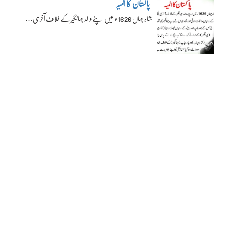
پاکستان کا المیہ
شاہ جہاں 1626ء میں اپنے والد جہانگیر کے خلاف آخری…