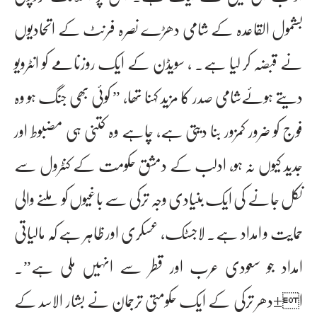
بشمول القاعدہ کے شامی دھڑے نصرہ فرنٹ کے اتحادیوں
نے قبضہ کر لیا ہے۔ ، سویڈن کے ایک روزنامے کو انٹرویو
دیتے ہوئےشامی صدر کا مزید کہنا تھا، ” کوئی بھی جنگ ہو وہ
فوج کو ضرور کمزور بنا دیتی ہے، چاہے وہ کتنی ہی مضبوط اور
جدید کیوں نہ ہو، ادلب کے دمشق حکومت کے کنٹرول سے
نکل جانے کی ایک بنیادی وجہ ترکی سے باغیوں کو ملنے والی
حمایت و امداد ہے۔ لاجسٹک، عسکری اور ظاہر ہے کہ مالیاتی
امداد جو سعودی عرب اور قطر سے انہیں ملی ہے”۔
ا±دھر ترکی کے ایک حکومتی ترجمان نے بشار الاسد کے