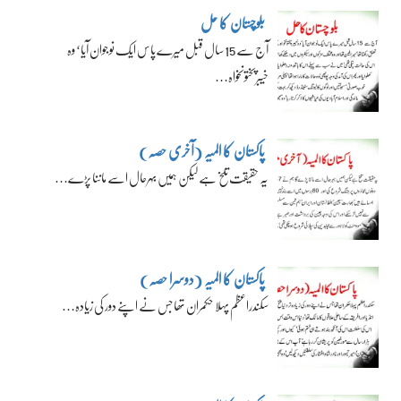
بلوچستان کا حل
آج سے 15 سال قبل میرے پاس ایک نوجوان آیا‘ وہ
خیبرپختونخواہ…
پاکستان کا المیہ (آخری حصہ)
یہ حقیقت تلخ ہے لیکن ہمیں بہرحال اسے ماننا پڑے…
پاکستان کا المیہ (دوسرا حصہ)
سکندراعظم پہلا حکمران تھا جس نے اپنے دور کی زیادہ…