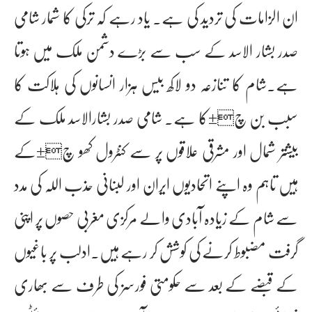
ان الزامات کی تردید کی ہے۔ یاد رہے کہ ترکی کا شمار شامی
صدر بشار الاسد کے سب سے بڑے دشمن ملک میں ہوتا
ہے۔شام کا تنازعہ دو لاکھ بیس ہزار انسانوں کی ہلاکت کا
سبب بن چ±کا ہے۔ شامی صدر بشارالاسد ملک کے
بیشتر شمال اور مشرقی علاقوں پر سے کنٹرول کھو چ±کے
ہیں تاہم وہ اپنے اتحادیوں ایران اور لبنانی حذب اللہ کی مدد
سے شام کے زیادہ آبادی والے مرکزی مغربی حصوں پر اپنی
گرفت مضبوط کرنے کی کوشش کر رہے ہیں۔ادلب پر باغیوں
کے قبضے کے بعد سے حکومتی فورسز کی طرف سے بھاری