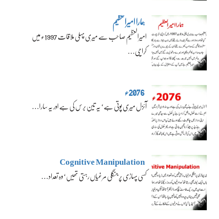
ہمارا امیرالعظیم
امیرالعظیم صاحب سے میری پہلی ملاقات 1997ء میں
کراچی…
2076ء
آئزل میری پوتی ہے‘ یہ تین برس کی ہے اور یہ سارا…
Cognitive Manipulation
کسی پہاڑی پر جنگلی مرغیاں رہتی تھیں‘ وہ تعداد…