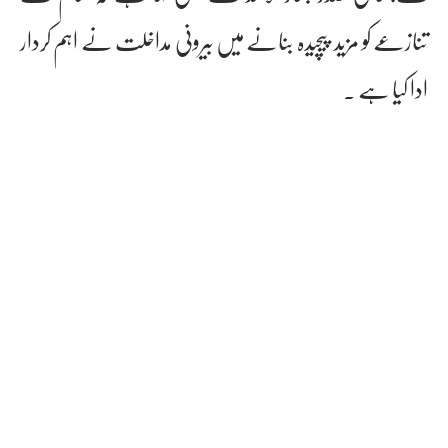
تنازعے کو مزید پیچیدہ بنانے میں بیرونی مداخلت نے اہم کردار
ادا کیا ہے ۔