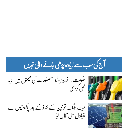
آج کی سب سے زیادہ پڑھی جانے والی خبریں
حکومت نے پیٹرولیم مصنوعات کی قیمتوں میں مزید
کمی کردی
نیٹ بلنگ قوانین کے نفاذ کے بعد پاکستانیوں نے
متبادل حل نکال لیا