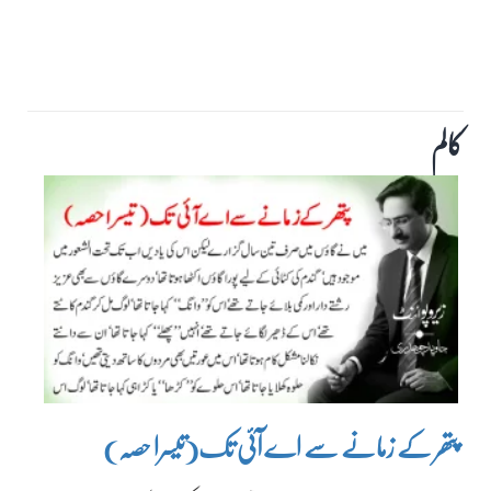
کالم
پتھر کے زمانے سے اے آئی تک(تیسرا حصہ)