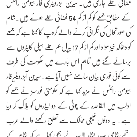
فضائی حملے جاری ہیں۔ سیرین آبزرویٹری فار ہیومن رائٹس
کے مطابق جمعے کو کم از کم 54 فضائی حملے ہوئے ہیں۔شام
کی صورتحال کی نگرانی کرنے والے گروپ کا کہنا ہے کہ جمعے
کو دھماکہ خیز مواد اور کم از کم 17 بیرل بم حملے ہیلی کاپٹروں سے
برسائے گئے ہیں تاہم اس بارے میں حکومت کی طرف
سے کوئی فوری بیان سامنے نہیں آیا ہے۔سیرین آبزرویٹیر فار
ہیومن رائٹس نے مزید کہا ہے کہ حکومتی فورسز نے جمعے کو
ادلب میں القاعدہ کے چوٹی کے دو لیڈروں کو ہلاک کر دیا
ہے۔ یہ دونوں خلیجی ممالک سے تعلق رکھنے والے عرب
تھے،شامی صدر بشار الاسد نے بھی کہا ہے کہ شام کے