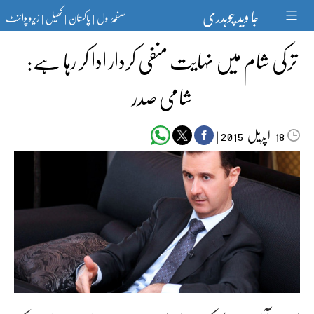
Ski
جا وید چوہدری
صفحۂ اول
پاکستان
کھیل
زیرو پوائنٹ
t
|
|
|
conten
ترکی شام میں نہایت منفی کردار ادا کر رہا ہے:
شامی صدر
اپریل‬‮
|
2015
18