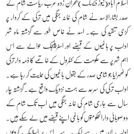
اسلام آباد(نیوز ڈیسک)بحران زدہ عرب ریاست شام کے
صدر بشارالاسد نے شام کی خانہ جنگی میں ترکی کے کردار پر
کڑی تنقید کی ہے۔ اسد نے خاص طور سے گزشتہ ماہ شہر
ادلب پر باغیوں کے قبضے اور اسٹریٹیجک حوالے سے اس
اہم شہر پر سے حکومت کے کنٹرول کے خاتمے کا ذمہ دار ترکی
کو ٹھہرایا جو شامی صدر کے بقول باغیوں کی حمایت کر رہا ہے۔
ادلب ترکی کی سرحد سے بہت نزدیک واقع ہے۔ گزشتہ چار
سال سے جاری شام کی خانہ جنگی میں اب تک شام کے
دو صوبائی دارالحکومتوں کو باغی اپنے قبضے میں لے سکے ہیں۔
ادلب ان میں سے ایک ہے۔ اس پر اسلامک گروپوں