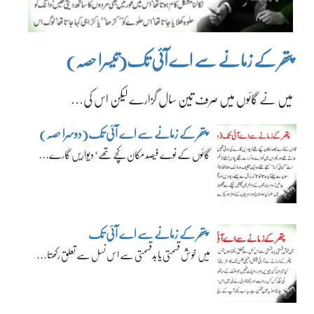
پتھر کے زمانے سے اے آئی تک(تیسرا حصہ)
میں نے گائوں میں صرف تین سال گزارے لیکن اس کی…
پتھر کے زمانے سے اے آئی تک(دوسرا حصہ)
گائوں کے نوے فیصد مکان کچے تھے‘ دیواریں گارے…
پتھر کے زمانے سے اے آئی تک
میں خوش قسمتی یا بدقسمتی سے اس نسل سے تعلق رکھتا…