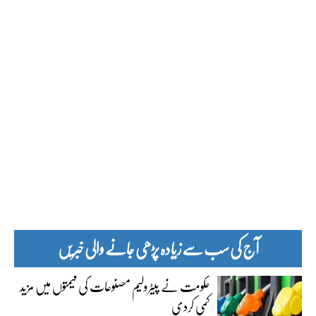
آج کی سب سے زیادہ پڑھی جانے والی خبریں
حکومت نے پیٹرولیم مصنوعات کی قیمتوں میں مزید
کمی کردی