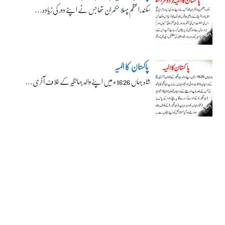
سکندراعظم پہلا حکمران تھا جس نے اپنے دور کی زیادہ…
پاکستان کا المیہ
شاہ جہاں 1626ء میں اپنے والد جہانگیر کے خلاف آخری…