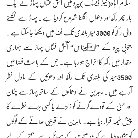
اسلام آباد(نیوز ڈیسک)پیرو میں آتش فشاں پہاڑ نے ایک
بار پھر راکھ اور دھواں اگلنا شروع کردیا ہے۔ پہاڑ سے نکلنے
والی راکھ کو 3000میٹر بلندی تک فضا میں دیکھا جاسکتا ہے۔
جنوبی پیرو کے ”ابیناس“ آتش فشاں پہاڑ سے بھاری
مقدار میں راکھ کا اخراج ہو رہا ہے۔ جس کے باعث فضا میں
3500میٹر کی بلندی تک راکھ اور دھوئیں کے بادل نظر
آرہے ہیں۔ ماہرین نے دھماکوں کے ساتھ پہاڑ سے چٹان
اور مٹی کے تودے گرنے کو زلزلے یا کسی بڑے خطرے کا
پیش خیمہ قرار دیا ہے۔ ماہرین نے قریبی علاقے کے لوگوں
کو مشورہ دیا ہے کہ وہ صحت کے مسائل سے بچنے کے لیے