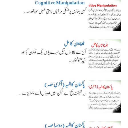
Cognitive Manipulation
کسی پہاڑی پر جنگلی مرغیاں رہتی تھیں‘ وہ تعداد…
بلوچستان کا حل
آج سے 15 سال قبل میرے پاس ایک نوجوان آیا‘ وہ
خیبرپختونخواہ…
پاکستان کا المیہ (آخری حصہ)
یہ حقیقت تلخ ہے لیکن ہمیں بہرحال اسے ماننا پڑے…
پاکستان کا المیہ (دوسرا حصہ)