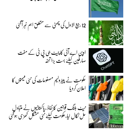
12 ربیع الاول کی چھٹی سے متعلق اہم خبر آگئی
اوپن اے آئی کا چیٹ جی پی ٹی کے مفت
صارفین کیلئے بہت بڑا تحفہ
حکومت نے پیٹرولیم مصنوعات کی نئی قیمتوں کا
اعلان کردیا
نیٹ بلنگ قوانین کا نفاذ ،پاکستانیوں نے متبادل
حل نکال لیا،حکومت کیلئے نئی مشکل کھڑی ہوگئی