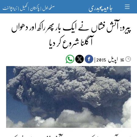
Ski
جا وید چوہدری
صفحۂ اول
پاکستان
کھیل
زیرو پوائنٹ
t
|
|
|
conten
پیرو: آتش فشاں نے ایک بار پھر راکھ اور دھواں
آ گلنا شروع کر دیا
اپریل‬‮
|
2015
16