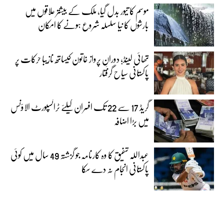
موسم کا تیور بدل گیا، ملک کے بیشتر علاقوں میں
بارشوں کا نیا سلسلہ شروع ہونے کا امکان
تھائی لینڈ؛ دورانِ پرواز خاتون کیساتھ نازیبا حرکات پر
پاکستانی سیاح گرفتار
گریڈ 17 سے 22 تک افسران کیلئے ٹرانسپورٹ الاؤنس
میں بڑا اضافہ
عبداللہ شفیق کا وہ کارنامہ جو گزشتہ 49 سال میں کوئی
پاکستانی انجام نہ دے سکا