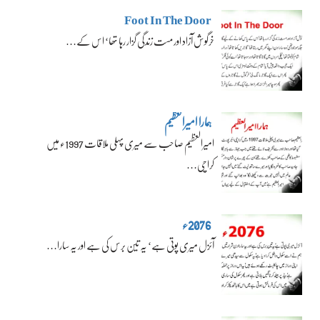
Foot In The Door
خرگوش آزاد اور مست زندگی گزار رہا تھا‘ اس کے…
ہمارا امیرالعظیم
امیرالعظیم صاحب سے میری پہلی ملاقات 1997ء میں
کراچی…
2076ء
آئزل میری پوتی ہے‘ یہ تین برس کی ہے اور یہ سارا…