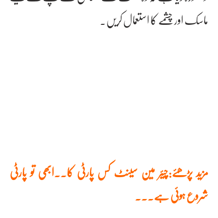
ماسک اور چشمے کا استعمال کریں۔
مزید پڑھئے:چیئر مین سینٹ کس پارٹی کا۔۔ابھی تو پارٹی
شروع ہوئی ہے۔۔۔