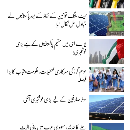
نیٹ بلنگ قوانین کے نفاذ کے بعد پاکستانیوں نے
متبادل حل نکال لیا
یو اے ای میں مقیم پاکستانیوں کے لیے بڑی
خوشخبری!
موسم گرما کی سرکاری تعطیلات،حکومت پنجاب کا بڑا
فیصلہ
سولر صارفین کے لیے بڑی خوشخبری آگئی
حملے کا خدشہ، سعودی عرب میں ہائی الرٹ