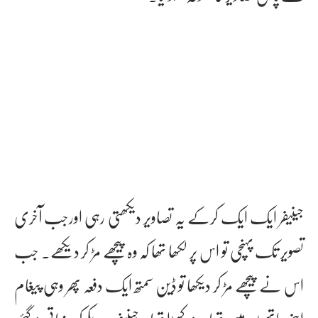
جینیفر ایک ایک کرکے یہ تصاویر دیکھتی رہی اورجب آخری
تصویر تک پہنچی تو اس پر لکھا تھا کہ وہ پیچھے مڑ کر دیکھے۔ جب
اس نے پیچھے مڑ کر دیکھا تو ڈین سمتھ ایک دفعہ پھر وہی پیغام