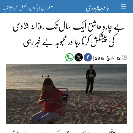
Ski
جا وید چوہدری
صفحۂ اول
پاکستان
کھیل
زیرو پوائنٹ
t
|
|
|
conten
بے چارہ عاشق ایک سال تک روزانہ شادی
کی پیشکش کرتا رہااور محبوبہ بے خبر رہی
مارچ‬‮
|
2015
12