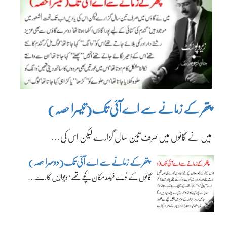
پتھر کے زمانے سے اے آئی تک(تیسرا حصہ)
میں نے گائوں میں صرف تین سال گزارے لیکن اس کی…
پتھر کے زمانے سے اے آئی تک(دوسرا حصہ)
گائوں کے نوے فیصد مکان کچے تھے‘ دیواریں گارے…