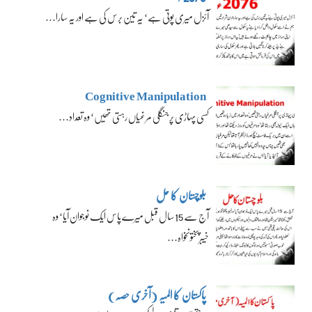
آئزل میری پوتی ہے‘ یہ تین برس کی ہے اور یہ سارا…
Cognitive Manipulation
کسی پہاڑی پر جنگلی مرغیاں رہتی تھیں‘ وہ تعداد…
بلوچستان کا حل
آج سے 15 سال قبل میرے پاس ایک نوجوان آیا‘ وہ
خیبرپختونخواہ…
پاکستان کا المیہ (آخری حصہ)