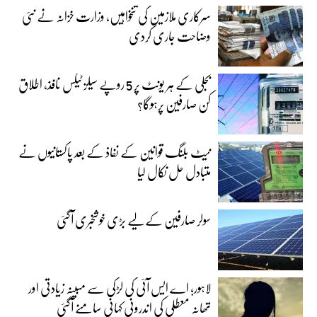
سرکاری ملازمین کی تنخواہیں، وزارت خزانہ نے نئی
وضاحت جاری کردی
بجلی کے ہر یونٹ پر 5 روپے سیلز ٹیکس نافذ، اطلاق
کن صارفین پرہوگا؟
نیٹ بلنگ قوانین کے نفاذ کے بعد پاکستانیوں نے
متبادل حل نکال لیا
سولر صارفین کے لیے بڑی خوشخبری آگئی
لاہور؛ اے ایس آئی کی لڑکی سے مبینہ زیادتی اور
تھانہ معطلی کی اندرونی کہانی سامنے آگئی