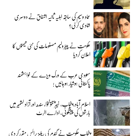
عماد وسیم کی سابقہ اہلیہ ثانیہ اشفاق نے دوسری
شادی کر لی؟
حکومت نے پیٹرولیم مصنوعات کی نئی قیمتوں کا
اعلان کردیا
سعودی عرب کے ورک ویزے کے خواہشمند
پاکستانی ہوشیار ہوجائیں !
اسلام آباد، پنجاب، خیبرپختونخوا، سندھ اور آزاد کشمیر میں
بارشوں کی پیشگوئی، ادارے الرٹ
پنجاب حکومت نے گندم کی ریلیز پرائس مقرر کر دی‎