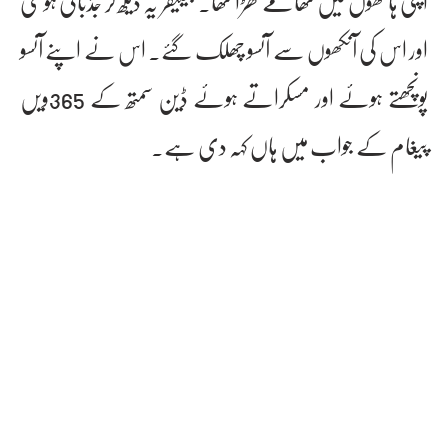
اپنی ہاتھوں میں تھامے کھڑا تھا۔ جینیفر یہ دیکھ کر جذباتی ہوگئی
اور اس کی آنکھوں سے آنسو چھلک گئے۔ اس نے اپنے آنسو
پونچھتے ہوئے اور مسکراتے ہوئے ڈین سمتھ کے 365ویں
پیغام کے جواب میں ہاں کہہ دی ہے۔