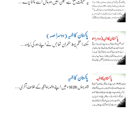
یہ حقیقت تلخ ہے لیکن ہمیں بہرحال اسے ماننا پڑے…
پاکستان کا المیہ (دوسرا حصہ)
سکندراعظم پہلا حکمران تھا جس نے اپنے دور کی زیادہ…
پاکستان کا المیہ
شاہ جہاں 1626ء میں اپنے والد جہانگیر کے خلاف آخری…