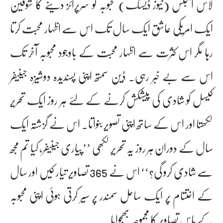
لاس اینجلس (نیوز ڈیسک) محبوبہ کو سرپرائز دینے کا شوقین
ایک امریکی عاشق ایک سال تک اس سے اظہار محبت کرتا
رہا مگر اس کثرت سے اظہار محبت کے باوجود محبوبہ آخر تک
اس سے بے خبر رہی۔ ڈین سمتھ اپنی پسندیدہ دوشیزہ جینیفر
کیسل کو شادی کی پیشکش کرنے کے لئے ہر روز ایک تحریر
لکھتا اور اس کے ساتھ اپنی تصویر بنواتا۔ اس نے گزشتہ ایک
سال کے دوران ہر روز یہ تحریر لکھی ’’پیاری جینیفر، کیا تم مجھ
سے شادی کرو گی؟‘‘ اس نے 365 تصاویر تیار کیں اور سال
کے اختتام پر ایک ساحل سمندر پر سیر کرتی ہوئی اپنی محبوبہ
کے پاس تصاویر کا مجموعہ بھجوایا۔