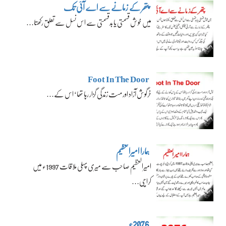
پتھر کے زمانے سے اے آئی تک
میں خوش قسمتی یا بدقسمتی سے اس نسل سے تعلق رکھتا…
Foot In The Door
خرگوش آزاد اور مست زندگی گزار رہا تھا‘ اس کے…
ہمارا امیرالعظیم
امیرالعظیم صاحب سے میری پہلی ملاقات 1997ء میں
کراچی…
2076ء