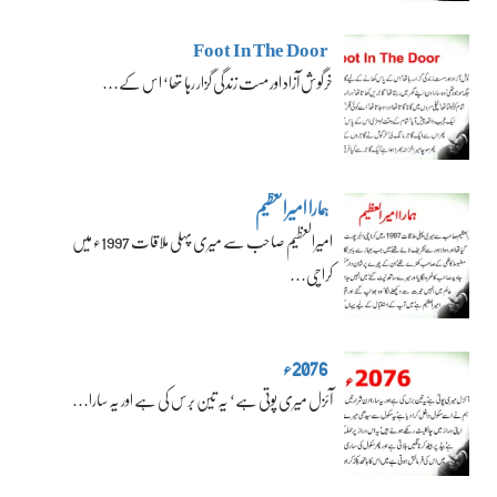
Foot In The Door
خرگوش آزاد اور مست زندگی گزار رہا تھا‘ اس کے…
ہمارا امیرالعظیم
امیرالعظیم صاحب سے میری پہلی ملاقات 1997ء میں
کراچی…
2076ء
آئزل میری پوتی ہے‘ یہ تین برس کی ہے اور یہ سارا…