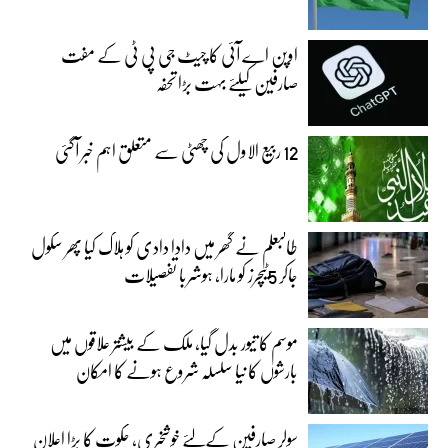
اوپن اے آئی کا چیٹ جی پی ٹی کے مفت
صارفین کیلئے بہت بڑا تحفہ
12 ربیع الاول کی چھٹی سے متعلق اہم خبر آگئی
طالبعلم نے گھر میں دادا دادی کو ہلاک کیا پھر سکول
جاکر 5ٹیچرز کو مارا، ہوشربا تفصیلات
موسم کا تیور بدل گیا، ملک کے بیشتر علاقوں میں
بارشوں کا نیا سلسلہ شروع ہونے کا امکان
سولر صارفین کےلئے خوشخبری، حکوت کا بڑا اعلان