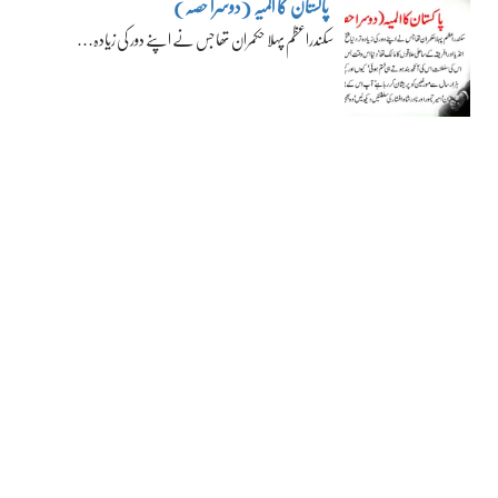
پاکستان کا المیہ (دوسرا حصہ)
سکندراعظم پہلا حکمران تھا جس نے اپنے دور کی زیادہ…