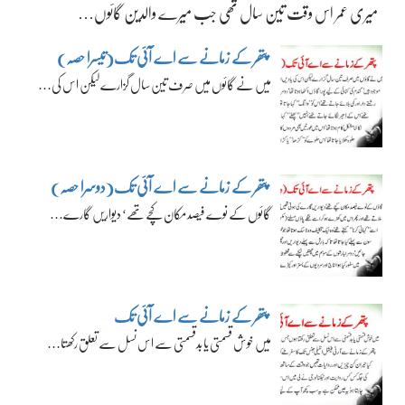
میری عمر اس وقت تین سال تھی جب میرے والدین گائوں…
پتھر کے زمانے سے اے آئی تک(تیسرا حصہ)
میں نے گائوں میں صرف تین سال گزارے لیکن اس کی…
پتھر کے زمانے سے اے آئی تک(دوسرا حصہ)
گائوں کے نوے فیصد مکان کچے تھے‘ دیواریں گارے…
پتھر کے زمانے سے اے آئی تک
میں خوش قسمتی یا بدقسمتی سے اس نسل سے تعلق رکھتا…