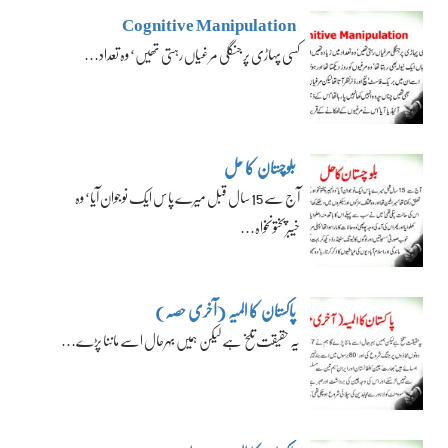
Cognitive Manipulation
کسی پہاڑی پر جنگلی مرغیاں رہتی تھیں‘ وہ تعداد…
بلوچستان کا حل
آج سے 15 سال قبل میرے پاس ایک نوجوان آیا‘ وہ
خیبرپختونخواہ…
پاکستان کا المیہ (آخری حصہ)
یہ حقیقت تلخ ہے لیکن ہمیں بہرحال اسے ماننا پڑے…