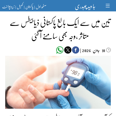
Ski
جا وید چوہدری
صفحۂ اول
پاکستان
کھیل
زیرو پوائنٹ
t
|
|
|
conten
تین میں سے ایک بالغ پاکستانی ذیابیطس سے
متاثر ،وجہ بھی سامنے آ گئی
جون‬‮
|
2026
18