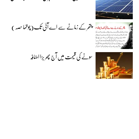
پتھر کے زمانے سے اے آئی تک(چوتھا حصہ)
سونے کی قیمت میں آج پھر بڑا اضافہ