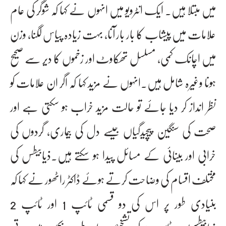
میں مبتلا ہیں۔ ایک انٹرویو میں انہوں نے کہا کہ شوگر کی عام
علامات میں پیشاب کا بار بار آنا، بہت زیادہ پیاس لگنا، وزن
میں اچانک کمی، مسلسل تھکاوٹ اور زخموں کا دیر سے صحیح
ہونا وغیرہ شامل ہیں۔انہوں نے مزید کہا کہ اگر ان علامات کو
نظر انداز کر دیا جائے تو حالت مزید خراب ہو سکتی ہے اور
صحت کی سنگین پیچیدگیاں جیسے دل کی بیماری، گردوں کی
خرابی اور بینائی کے مسائل پیدا ہو سکتے ہیں۔ذیابیطس کی
مختلف اقسام کی وضاحت کرتے ہوئے ڈاکٹر راٹھور نے کہا کہ
بنیادی طور پر اس کی دو قسمی ٹائپ 1 اور ٹائپ 2