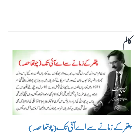
کالم
پتھر کے زمانے سے اے آئی تک(چوتھا حصہ)