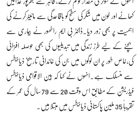
انہوں نے شوگر کی مقدار کو کم کرنے، فائبر سے بھرپور غذائیں
کھانے اور خون میں شکر کی سطح کو باقاعدگی سے مانیٹر کرنے کی
اہمیت پر بھی زور دیا۔ڈاکٹر بی ایم راٹھور نے بیماری سے
بچنے کے لیے طرز زندگی میں تبدیلیوں کی بھی حوصلہ افزائی
کی،خاص طور پر ان لوگوں میں جن کی خاندانی تاریخ ذیابیطس
سے منسلک ہے۔انہوں نے کہا کہ بین الاقوامی ذیابیطس
فیڈریشن کے مطابق اس وقت 20 سے 79 سال کی عمر کے
تقریباً 35 ملین پاکستانی ذیابیطس میں مبتلا ہیں۔