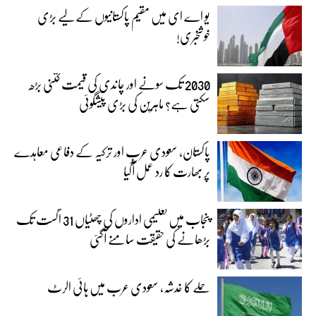
یو اے ای میں مقیم پاکستانیوں کے لیے بڑی
خوشخبری!
2030 تک سونے اور چاندی کی قیمت کتنی بڑھ
سکتی ہے؟ ماہرین کی بڑی پیشگوئی
پاکستان، سعودی عرب اور ترکیہ کے دفاعی معاہدے
پر بھارت کا رد عمل آگیا
پنجاب میں تعلیمی اداروں کی چھٹیاں 31 اگست تک
بڑھانے کی حقیقت سامنے آگئی
حملے کا خدشہ، سعودی عرب میں ہائی الرٹ