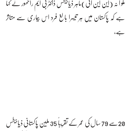
مکو آ نہ (این این آئی)ماہر ذیابیطس ڈاکٹر بی ایم راٹھور نے کہا
ہے کہ پاکستان میں ہر تیسرا بالغ فرد اس بیماری سے متاثر
ہے،
20سے 79 سال کی عمر کے تقریباً 35 ملین پاکستانی ذیابیطس