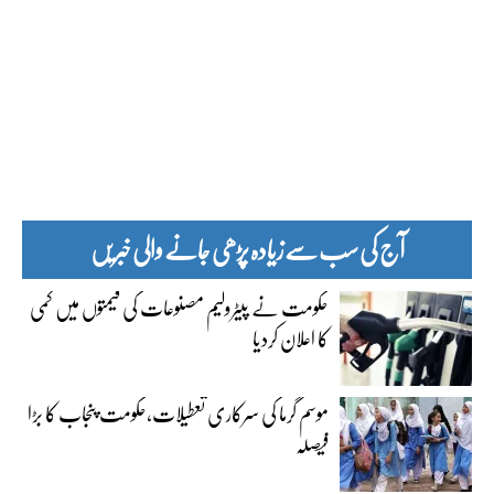
آج کی سب سے زیادہ پڑھی جانے والی خبریں
حکومت نے پیٹرولیم مصنوعات کی قیمتوں میں کمی
کا اعلان کردیا
موسم گرما کی سرکاری تعطیلات،حکومت پنجاب کا بڑا
فیصلہ