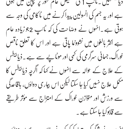
ذیابیطسہیں۔ٹائپ 1 کی تشخیص عام طور پر بچپن میں ہوتی
ہے اور یہ جسم کی انسولین پیدا کرنے میں ناکامی کی وجہ سے
ہوتی ہے۔انہوں نے وضاحت کی کہ ٹائپ 2جو زیادہ عام
ہے اکثر بالغوں میں نشوونما پاتی ہے اور اس کا تعلق ناقص
خوراک، جسمانی سرگرمی کی کمی اور موٹاپے سے ہے۔ذیابیطس
کے علاج کے حوالہ سے انہوں نے کہا کہ اگرچہ ذیابیطس کا
مکمل علاج نہیں کیا جا سکتا لیکن اس بیماری دواؤں، باقاعدگی
سے ورزش اور متوازن خوراک کے امتزاج سے مؤثر طریقے
سے قابو کیا جا سکتا ہے۔