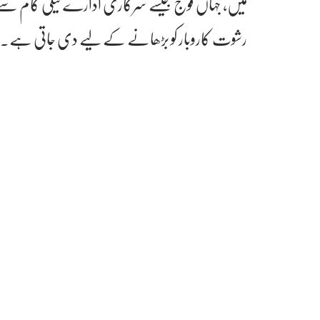
میں، جہاں فوج جیسے سرکاری ادارے ٹیلی کام سے ل
رشوت کاروبار کو بڑھانے کے لیے دی جاتی ہے۔