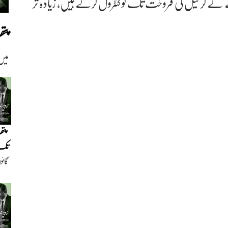
ے کر تیل کی فروخت تک کو کنٹرول کرتے ہیں، زیادہ تر
پت
میں
پتھ
تک(
گائو
دیو