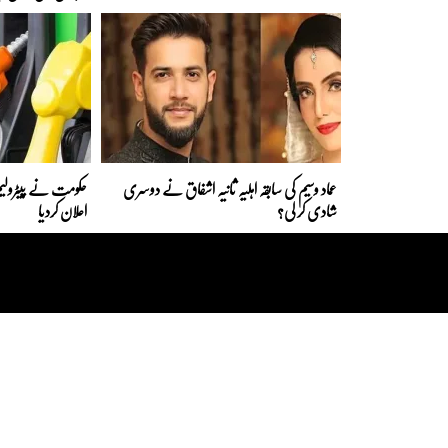
عماد وسیم کی سابقہ اہلیہ ثانیہ اشفاق نے دوسری
حکومت نے پیٹرولیم
شادی کر لی؟
اعلان کردیا