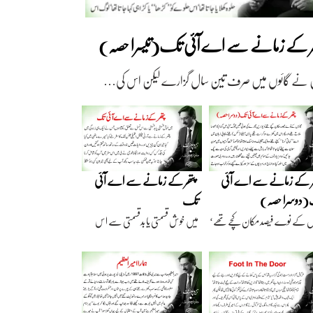
ھر کے زمانے سے اے آئی تک(تیسرا حصہ)
 نے گائوں میں صرف تین سال گزارے لیکن اس کی…
ر کے زمانے سے اے آئی
پتھر کے زمانے سے اے آئی
دوسرا حصہ)
تک
ں کے نوے فیصد مکان کچے تھے‘
میں خوش قسمتی یا بدقسمتی سے اس
اریں گارے…
نسل سے تعلق رکھتا…