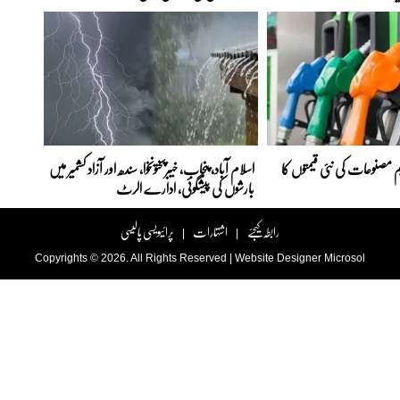
 مصنوعات کی نئی قیمتوں کا
اسلام آباد، پنجاب، خیبرپختونخوا، سندھ اور آزاد کشمیر میں
بارشوں کی پیشگوئی، ادارے الرٹ
رابطہ کیجئے
اشتہارات
پرائیویسی پالیسی
|
|
Copyrights © 2026. All Rights Reserved |
Website Designer
Microsol