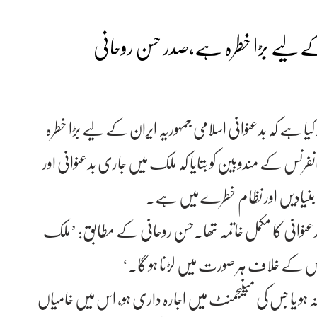
 کے لیے بڑا خطرہ ہے،صدر حسن روحانی
ہے کہ بدعنوانی اسلامی جمہوریہ ایران کے لیے بڑا خطرہ
رنس کے مندوبین کو بتایا کہ ملک میں جاری بدعنوانی اور
 بنیادیں اور نظام خطرے میں ہے۔
بدعنوانی کا مکمل خاتمہ تھا۔حسن روحانی کے مطابق: ’ملک
 اس کے خلاف ہر صورت میں لڑنا ہو گا۔‘
 نہ ہو یا جس کی مینیجمنٹ میں اجارہ داری ہو، اس میں خامیاں