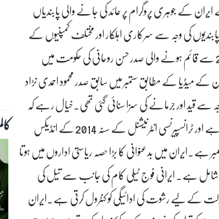
ران کے جوہری پروگرام پر عائد کی جانے والی پابندیاں
ابندیوں کی وجہ سے سرکاری اہلکار اور مختلف کمپنیوں کے
مینیجر رشوتیں لیتے ہیں۔ایران میں اگست سنہ 2013 سے قائم ہونے والی صدر حسن روحانی کی حکومت میں
کے میڈیا کے مطابق ستمبر میں سابق صدر محمود احمدی نڑاد
وجہ سے قید اور جرمانے کی سزا سنائی گئی تھی۔خیال رہے کہ
کال
ایران کا شمار دنیا کے بدعنوان ترین ممالک میں ہوتا ہے اور ٹرانسپیرنسی انٹرنیشنل کے سنہ 2014 کے انڈیکس
ایران کا بدعنوان ممالک میں 136 واں نمبر ہے۔ایران میں بدعنوانی کا بڑا حصہ ریاستی اداروں میں ہوتا
شامل ہے۔ ایرانی فوج ٹیلی کام کی جانب سے تیل کی
لت کے لیے رشوت کی ادائیگی کو کنٹرول کرتی ہے۔ایران