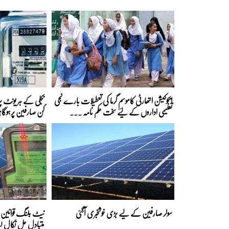
ایجوکیشن اتھارٹی کاموسمِ گرما کی تعطیلات بارے نجی
تعلیمی اداروں کے لیے سخت حکم نامہ ...
کن صارفین پرہوگا؟
سولر صارفین کے لیے بڑی خوشخبری آگئی
نیٹ بلنگ قوانین ک
متبادل حل نکال لی