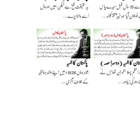
آج سے 15 سال قبل میرے پاس
یہ حقیقت تلخ ہے لیکن ہمیں بہرحال
وجوان آیا‘ وہ خیبرپختونخواہ…
اسے ماننا پڑے…
ستان کا المیہ (دوسرا حصہ)
پاکستان کا المیہ
راعظم پہلا حکمران تھا جس نے
شاہ جہاں 1626ء میں اپنے والد جہانگیر
 دور کی زیادہ…
کے خلاف آخری…