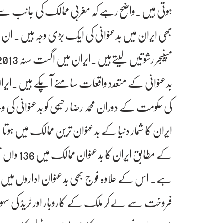
ہوتی ہیں۔واضح رہے کہ مغربی ممالک کی جانب سے ای
بھی ایران میں بدعنوانی کی ایک بڑی وجہ ہیں۔ ان پ
بدعنوانی کے متعدد واقعات سامنے آ چکے ہیں۔ایران 
کی حکومت کے دوران محمد رضا رحیمی کو بدعنوانی کی 
کے مطابق 
ہے۔ اس کے علاوہ فوج بھی بدعنوان اداروں میں 
فروخت سے لے کر ملک کے کاروبار اور ٹریڈ کی سہو