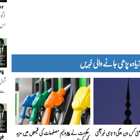
or
خرگوش
اس
دہ پڑھی جانے والی خبریں
076
آئزل
ہے ا
 چھٹی کس دن ہوگی؟ بڑی خبر آگئی
حکومت نے پیٹرولیم مصنوعات کی قیمتوں میں مزید
بلو
کمی کردی