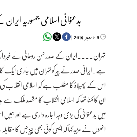
بدعنوانی اسلامی جمہوریہ ایران
دسمبر‬‮
|
2014
9
تہران۔۔۔۔ایران کے صدر حسن روحانی نے خبردار کیا 
ہے۔ایرانی صدر نے پیر کو تہران میں جاری ایک کانف
اس کے پھیلاؤ کا مطلب ہے کہ اسلامی انقلاب کی
ان کا کہنا تھا کہ اسلامی انقلاب کا مقصد ملک سے 
میں بدعنوانی کی بڑی وجہ اجارہ داری ہے اور ہمیں
انھوں نے مزید کہا کہ ایسی کوئی بھی چیز جس کا مقابلہ