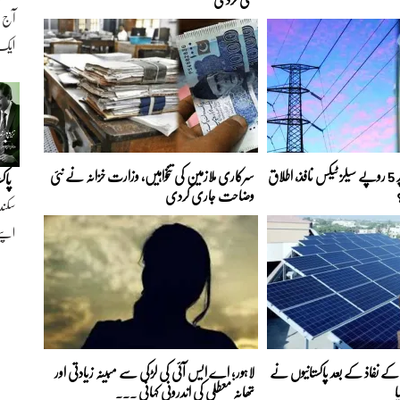
ایک ن
بجلی کے ہر یونٹ پر 5 روپے سیلز ٹیکس نافذ، اطلاق
سرکاری ملازمین کی تنخواہیں، وزارت خزانہ نے نئی
پاک
وضاحت جاری کردی
سکند
اپنے
ے نفاذ کے بعد پاکستانیوں نے
لاہور؛ اے ایس آئی کی لڑکی سے مبینہ زیادتی اور
ا
تھانہ معطلی کی اندرونی کہانی ...