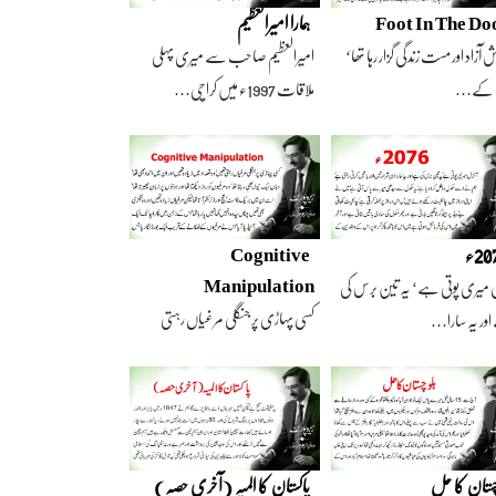
Foot In The Do
ہمارا امیرالعظیم
 آزاد اور مست زندگی گزار رہا تھا‘
امیرالعظیم صاحب سے میری پہلی
 کے…
ملاقات 1997ء میں کراچی…
2ء
Cognitive
Manipulation
 میری پوتی ہے‘ یہ تین برس کی
کسی پہاڑی پر جنگلی مرغیاں رہتی
ور یہ سارا…
تھیں‘ وہ تعداد…
چستان کا حل
پاکستان کا المیہ (آخری حصہ)