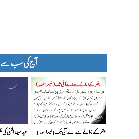
آج کی سب سے زیا
پتھر کے زمانے سے اے آئی تک(تیسرا حصہ)
عید میلاد النبیؐ کی