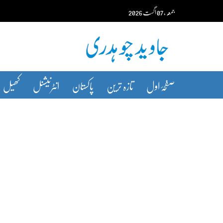
Ski
جمعہ‬‮
،
07
اگست‬‮
2026
t
conten
صفحۂ اول
تازہ ترین
پاکستان
انٹرنیشنل
کھیل