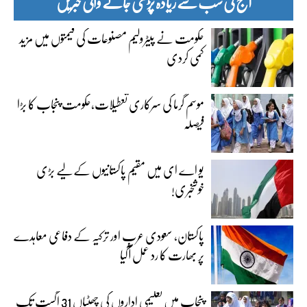
آج کی سب سے زیادہ پڑھی جانے والی خبریں
حکومت نے پیٹرولیم مصنوعات کی قیمتوں میں مزید
کمی کردی
موسم گرما کی سرکاری تعطیلات،حکومت پنجاب کا بڑا
فیصلہ
یو اے ای میں مقیم پاکستانیوں کے لیے بڑی
خوشخبری!
پاکستان، سعودی عرب اور ترکیہ کے دفاعی معاہدے
پر بھارت کا رد عمل آگیا
پنجاب میں تعلیمی اداروں کی چھٹیاں 31 اگست تک