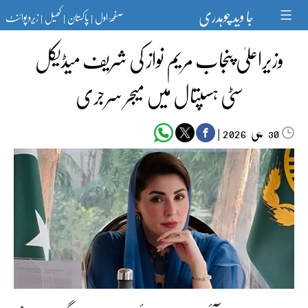
Ski
جا وید چوہدری
صفحۂ اول
پاکستان
کھیل
زیرو پوائنٹ
t
|
|
|
conten
وزیراعلیٰ پنجاب مریم نواز کی شریف میڈیکل
سٹی ہسپتال میں میجر سرجری
مئی‬‮
|
2026
30