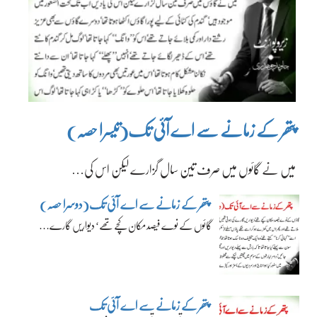
پتھر کے زمانے سے اے آئی تک(تیسرا حصہ)
میں نے گائوں میں صرف تین سال گزارے لیکن اس کی…
پتھر کے زمانے سے اے آئی تک(دوسرا حصہ)
گائوں کے نوے فیصد مکان کچے تھے‘ دیواریں گارے…
پتھر کے زمانے سے اے آئی تک