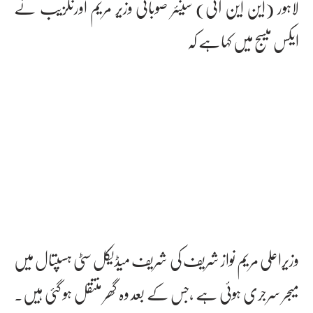
لاہور (این این آئی) سینئر صوبائی وزیر مریم اورنگزیب نے
ایکس میسج میں کہاہے کہ
وزیراعلی مریم نواز شریف کی شریف میڈیکل سٹی ہسپتال میں
میجر سرجری ہوئی ہے ،جس کے بعد وہ گھر منتقل ہو گئی ہیں۔