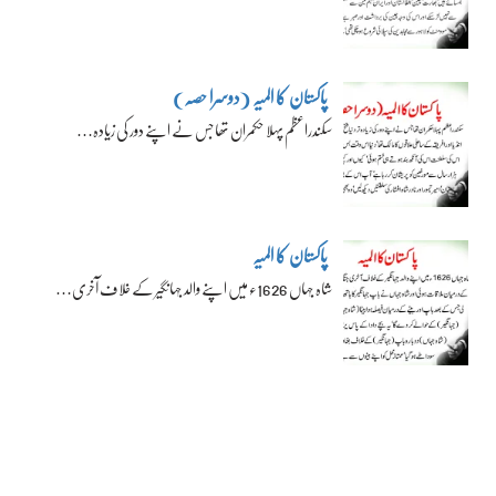
پاکستان کا المیہ (دوسرا حصہ)
سکندراعظم پہلا حکمران تھا جس نے اپنے دور کی زیادہ…
پاکستان کا المیہ
شاہ جہاں 1626ء میں اپنے والد جہانگیر کے خلاف آخری…