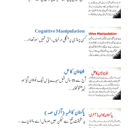
Cognitive Manipulation
کسی پہاڑی پر جنگلی مرغیاں رہتی تھیں‘ وہ تعداد…
بلوچستان کا حل
آج سے 15 سال قبل میرے پاس ایک نوجوان آیا‘ وہ
خیبرپختونخواہ…
پاکستان کا المیہ (آخری حصہ)
یہ حقیقت تلخ ہے لیکن ہمیں بہرحال اسے ماننا پڑے…