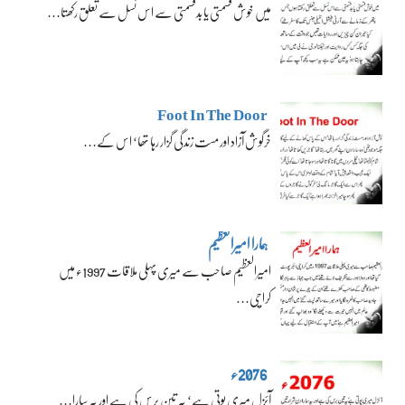
میں خوش قسمتی یا بدقسمتی سے اس نسل سے تعلق رکھتا…
Foot In The Door
خرگوش آزاد اور مست زندگی گزار رہا تھا‘ اس کے…
ہمارا امیرالعظیم
امیرالعظیم صاحب سے میری پہلی ملاقات 1997ء میں
کراچی…
2076ء
آئزل میری پوتی ہے‘ یہ تین برس کی ہے اور یہ سارا…