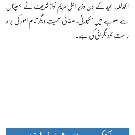
الحمدللہ، عید کے دن وزیر اعلی مریم نوازشریف نے ہسپتال
سے صوبے میں سکیورٹی، صفائی سمیت دیگر تمام امور کی براہ
راست خود نگرانی کی ہے۔