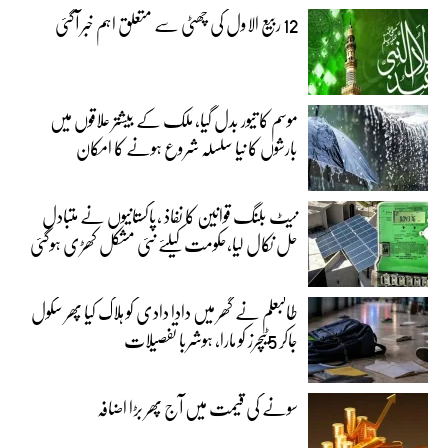
12 ربیع الاول کی چھٹی سے متعلق اہم خبر آگئی
موسم کا تیور بدل گیا، ملک کے بیشتر علاقوں میں
بارشوں کا نیا سلسلہ شروع ہونے کا امکان
نیٹ بلنگ قوانین کا نفاذ ،پاکستانیوں نے متبادل
حل نکال لیا،حکومت کیلئے نئی مشکل کھڑی ہوگئی
طالبعلم نے گھر میں دادا دادی کو ہلاک کیا پھر سکول
جاکر 5ٹیچرز کو مارا، ہوشربا تفصیلات
سونے کی قیمت میں آج پھر بڑا اضافہ