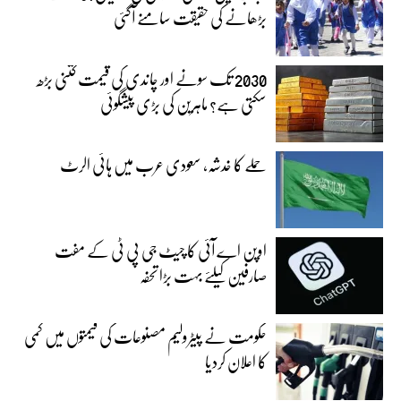
بڑھانے کی حقیقت سامنے آگئی
2030 تک سونے اور چاندی کی قیمت کتنی بڑھ
سکتی ہے؟ ماہرین کی بڑی پیشگوئی
حملے کا خدشہ، سعودی عرب میں ہائی الرٹ
اوپن اے آئی کا چیٹ جی پی ٹی کے مفت
صارفین کیلئے بہت بڑا تحفہ
حکومت نے پیٹرولیم مصنوعات کی قیمتوں میں کمی
کا اعلان کردیا