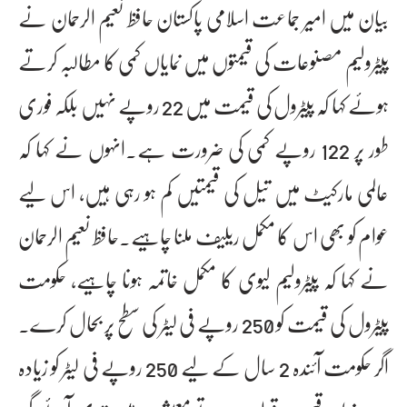
بیان میں امیر جماعت اسلامی پاکستان حافظ نعیم الرحمان نے
پیٹرولیم مصنوعات کی قیمتوں میں نمایاں کمی کا مطالبہ کرتے
ہوئے کہا کہ پیٹرول کی قیمت میں 22 روپے نہیں بلکہ فوری
طور پر 122 روپے کمی کی ضرورت ہے۔انہوں نے کہا کہ
عالمی مارکیٹ میں تیل کی قیمتیں کم ہو رہی ہیں، اس لیے
عوام کو بھی اس کا مکمل ریلیف ملنا چاہیے۔حافظ نعیم الرحمان
نے کہا کہ پیٹرولیم لیوی کا مکمل خاتمہ ہونا چاہیے، حکومت
پیٹرول کی قیمت کو 250 روپے فی لیٹر کی سطح پر بحال کرے۔
اگر حکومت آئندہ 2 سال کے لیے 250 روپے فی لیٹر کو زیادہ