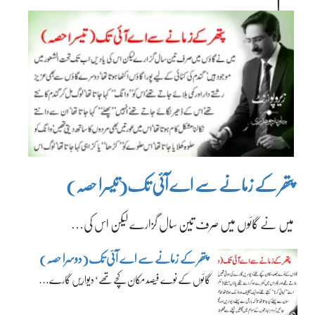
پتھر کے زمانے سے اے آئی تک(تیسرا حصہ)
میں نے گائوں میں صرف تین سال گزارے لیکن اس کی…
پتھر کے زمانے سے اے آئی تک(دوسرا حصہ)
گائوں کے نوے فیصد مکان کچے تھے‘ دیواریں گارے…