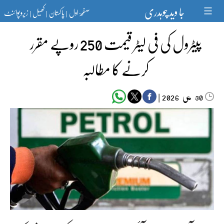
Ski
جا وید چوہدری
صفحۂ اول
پاکستان
کھیل
زیرو پوائنٹ
t
|
|
|
conten
پیٹرول کی فی لیٹر قیمت 250 روپے مقرر
کرنے کا مطالبہ
مئی‬‮
|
2026
30