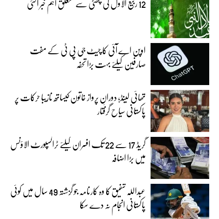
12 ربیع الاول کی چھٹی سے متعلق اہم خبر آگئی
اوپن اے آئی کا چیٹ جی پی ٹی کے مفت
صارفین کیلئے بہت بڑا تحفہ
تھائی لینڈ؛ دورانِ پرواز خاتون کیساتھ نازیبا حرکات پر
پاکستانی سیاح گرفتار
گریڈ 17 سے 22 تک افسران کیلئے ٹرانسپورٹ الاؤنس
میں بڑا اضافہ
عبداللہ شفیق کا وہ کارنامہ جو گزشتہ 49 سال میں کوئی
پاکستانی انجام نہ دے سکا