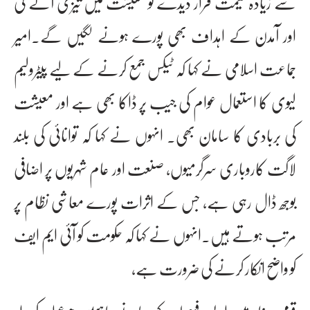
سے زیادہ قیمت قرار دیدے تو معیشت میں تیزی آئے گی
اور آمدن کے اہداف بھی پورے ہونے لگیں گے۔امیر
جماعت اسلامی نے کہا کہ ٹیکس جمع کرنے کے لیے پیٹرولیم
لیوی کا استعمال عوام کی جیب پر ڈاکا بھی ہے اور معیشت
کی بربادی کا سامان بھی۔ انہوں نے کہا کہ توانائی کی بلند
لاگت کاروباری سرگرمیوں، صنعت اور عام شہریوں پر اضافی
بوجھ ڈال رہی ہے، جس کے اثرات پورے معاشی نظام پر
مرتب ہوتے ہیں۔انہوں نے کہا کہ حکومت کو آئی ایم ایف
کو واضح انکار کرنے کی ضرورت ہے،