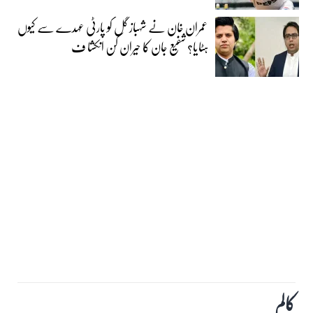
عمران خان نے شہباز گل کو پارٹی عہدے سے کیوں
ہٹایا؟ شفیع جان کا حیران کن انکشا ف
کالم