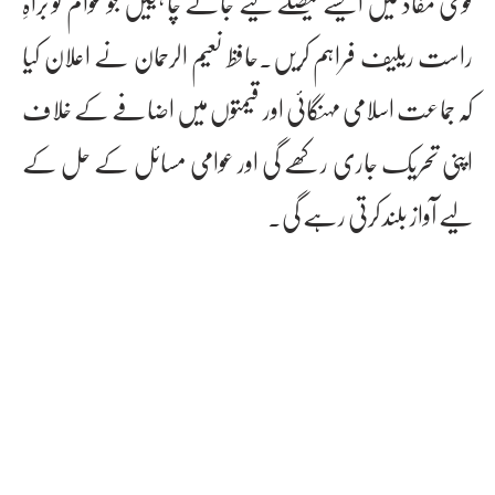
قومی مفاد میں ایسے فیصلے کیے جانے چاہییں جو عوام کو براہِ
راست ریلیف فراہم کریں۔حافظ نعیم الرحمان نے اعلان کیا
کہ جماعت اسلامی مہنگائی اور قیمتوں میں اضافے کے خلاف
اپنی تحریک جاری رکھے گی اور عوامی مسائل کے حل کے
لیے آواز بلند کرتی رہے گی۔