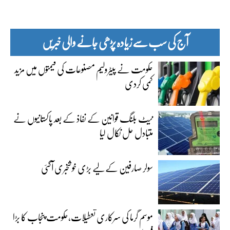
آج کی سب سے زیادہ پڑھی جانے والی خبریں
حکومت نے پیٹرولیم مصنوعات کی قیمتوں میں مزید
کمی کردی
نیٹ بلنگ قوانین کے نفاذ کے بعد پاکستانیوں نے
متبادل حل نکال لیا
سولر صارفین کے لیے بڑی خوشخبری آگئی
موسم گرما کی سرکاری تعطیلات،حکومت پنجاب کا بڑا