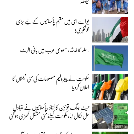
فیصلہ
یو اے ای میں مقیم پاکستانیوں کے لیے بڑی
خوشخبری!
حملے کا خدشہ، سعودی عرب میں ہائی الرٹ
حکومت نے پیٹرولیم مصنوعات کی نئی قیمتوں کا
اعلان کردیا
نیٹ بلنگ قوانین کا نفاذ ،پاکستانیوں نے متبادل
حل نکال لیا،حکومت کیلئے نئی مشکل کھڑی ہوگئی