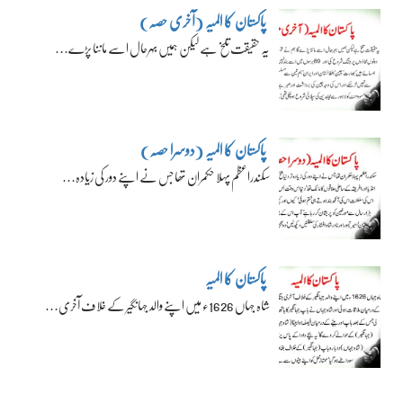
پاکستان کا المیہ (آخری حصہ)
یہ حقیقت تلخ ہے لیکن ہمیں بہرحال اسے ماننا پڑے…
پاکستان کا المیہ (دوسرا حصہ)
سکندراعظم پہلا حکمران تھا جس نے اپنے دور کی زیادہ…
پاکستان کا المیہ
شاہ جہاں 1626ء میں اپنے والد جہانگیر کے خلاف آخری…