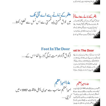
پتھر کے زمانے سے اے آئی تک
میں خوش قسمتی یا بدقسمتی سے اس نسل سے تعلق رکھتا…
Foot In The Door
خرگوش آزاد اور مست زندگی گزار رہا تھا‘ اس کے…
ہمارا امیرالعظیم
امیرالعظیم صاحب سے میری پہلی ملاقات 1997ء میں
کراچی…