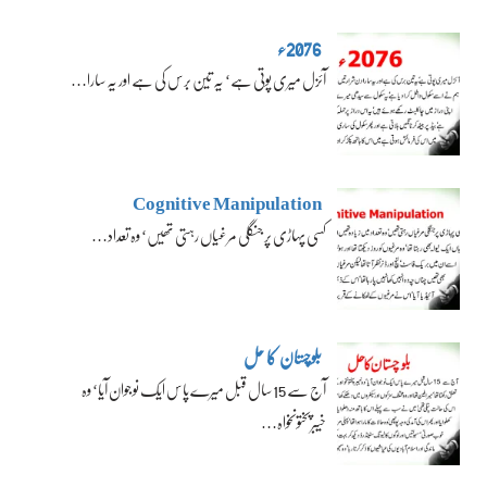
2076ء
آئزل میری پوتی ہے‘ یہ تین برس کی ہے اور یہ سارا…
Cognitive Manipulation
کسی پہاڑی پر جنگلی مرغیاں رہتی تھیں‘ وہ تعداد…
بلوچستان کا حل
آج سے 15 سال قبل میرے پاس ایک نوجوان آیا‘ وہ
خیبرپختونخواہ…