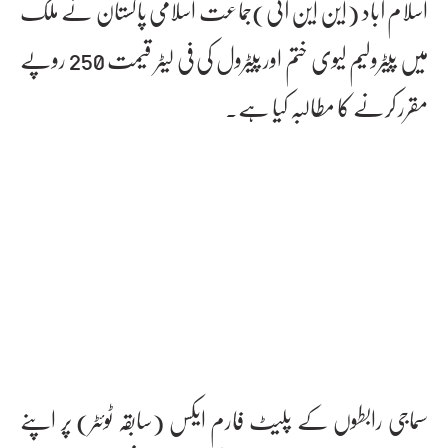
اسلام آباد (این این آئی)جماعت اسلامی پاکستان نے ملک
میں پیٹرولیم لیوی ختم اور پیٹرول کی فی لیٹر قیمت 250 روپے
مقرر کرنے کا مطالبہ کیا ہے۔
سماجی رابطوں کے پلیٹ فارم ایکس (سابقہ ٹوئٹر) پر اپنے