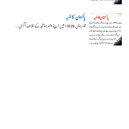
پاکستان کا المیہ
شاہ جہاں 1626ء میں اپنے والد جہانگیر کے خلاف آخری…