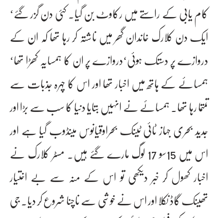
کام یابی کے راستے میں رکاوٹ بن گیا۔ کئی دن گزر گئے‘
ایک دن کلارک خاندان گھر میں ناشتہ کر رہا تھا کہ ان کے
دروازے پر دستک ہوئی‘دروازے پر ان کا ہمسایہ کھڑا تھا‘
ہمسائے کے ہاتھ میں اخبار تھا اور اس کا چہرہ جذبات سے
تمتما رہا تھا۔ ہمسائے نے انہیں بتایا دنیا کا سب سے بڑا اور
جدید بحری جہاز ٹائی ٹینک بحراوقیانوس میںڈوب گیا ہے اور
اس میں 15سو 17 لوگ مارے گئے ہیں۔ مسٹر کلارک نے
اخبار کھول کر خبر دیکھی تو اس کے منہ سے بے اختیار
تھینک گاڈ نکلا اور اس نے خوشی سے ناچنا شروع کر دیا۔ جی