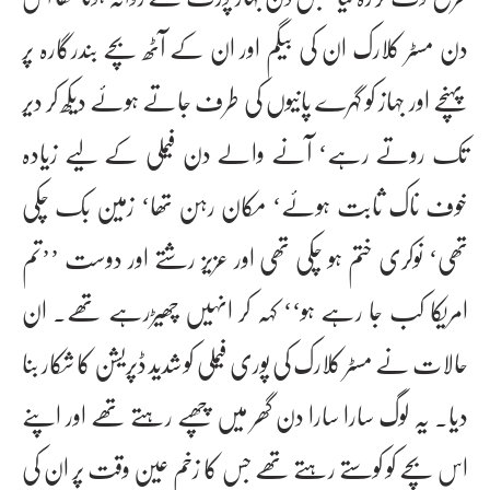
دن مسٹر کلارک ان کی بیگم اور ان کے آٹھ بچے بندرگارہ پر
پہنچے اور جہاز کو گہرے پانیوں کی طرف جاتے ہوئے دیکھ کر دیر
تک روتے رہے‘ آنے والے دن فیملی کے لیے زیادہ
خوف ناک ثابت ہوئے‘ مکان رہن تھا‘ زمین بک چکی
تھی‘ نوکری ختم ہو چکی تھی اور عزیز رشتے اور دوست ’’تم
امریکا کب جا رہے ہو‘‘ کہہ کر انہیں چھیڑرہے تھے۔ ان
حالات نے مسٹر کلارک کی پوری فیملی کو شدید ڈپریشن کا شکار بنا
دیا۔ یہ لوگ سارا سارا دن گھر میں چھپے رہتے تھے اور اپنے
اس بچے کو کوستے رہتے تھے جس کا زخم عین وقت پر ان کی