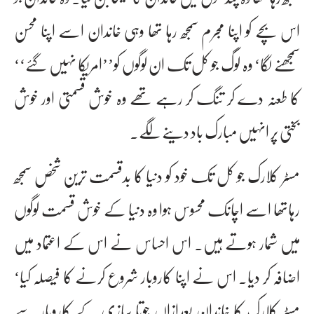
اس بچے کو اپنا مجرم سمجھ رہا تھا وہی خاندان اسے اپنا محسن
سمجھنے لگا‘ وہ لوگ جو کل تک ان لوگوں کو’’امریکا نہیں گئے‘‘
کا طعنہ دے کر تنگ کر رہے تھے وہ خوش قسمتی اور خوش
بختی پر انہیں مبارک باد دینے لگے۔
مسٹر کلارک جو کل تک خود کو دنیا کا بدقسمت ترین شخص سمجھ
رہاتھا اسے اچانک محسوس ہوا وہ دنیا کے خوش قسمت لوگوں
میں شمار ہوتے ہیں۔ اس احساس نے اس کے اعتماد میں
اضافہ کر دیا۔ اس نے اپنا کاروبار شروع کرنے کا فیصلہ کیا‘
مسٹر کلارک کا خاندان بعدازاں جوتا سازی کے کاروبار سے