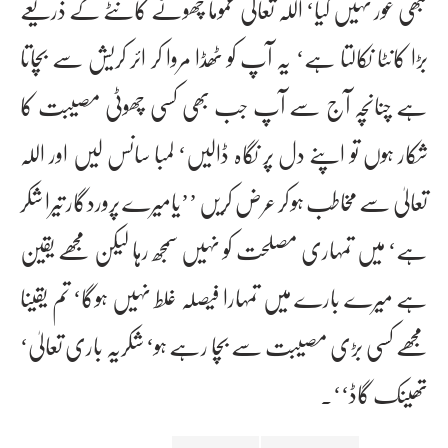
کبھی غور نہیں کیا‘ اللہ تعالیٰ عموماً چھوٹے کانٹے کے ذریعے
بڑا کانٹا نکالتا ہے‘ یہ آپ کو ٹھڈا مروا کر ائر کریش سے بچاتا
ہے چناںچہ آج سے آپ جب بھی کسی چھوٹی مصیبت کا
شکار ہوں تو اپنے دل پر نگاہ ڈالیں‘ لمبا سانس لیں اور اللہ
تعالیٰ سے مخاطب ہو کر عرض کریں ’’یامیرے پروردگار تیرا شکر
ہے‘ میں تمہاری مصلحت کو نہیں سمجھ رہا لیکن مجھے یقین
ہے میرے بارے میں تمہارا فیصلہ غلط نہیں ہوگا‘ تم یقینا
مجھے کسی بڑی مصیبت سے بچا رہے ہو‘ شکریہ باری تعالیٰ‘
تھینک گاڈ‘‘۔