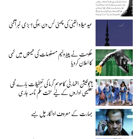
عید میلاد النبیؐ کی چھٹی کس دن ہوگی؟ بڑی خبر آگئی
حکومت نے پیٹرولیم مصنوعات کی قیمتوں میں کمی
کا اعلان کردیا
ایجوکیشن اتھارٹی کاموسمِ گرما کی تعطیلات بارے نجی
تعلیمی اداروں کے لیے سخت حکم نامہ جاری
بھارت کے معروف اداکار چل بسے