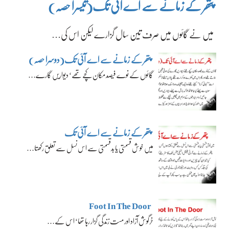
پتھر کے زمانے سے اے آئی تک(تیسرا حصہ)
میں نے گائوں میں صرف تین سال گزارے لیکن اس کی…
پتھر کے زمانے سے اے آئی تک(دوسرا حصہ)
گائوں کے نوے فیصد مکان کچے تھے‘ دیواریں گارے…
پتھر کے زمانے سے اے آئی تک
میں خوش قسمتی یا بدقسمتی سے اس نسل سے تعلق رکھتا…
Foot In The Door
خرگوش آزاد اور مست زندگی گزار رہا تھا‘ اس کے…