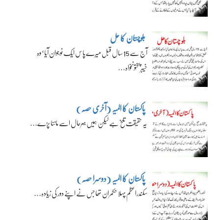
بلوچستان کا حل
آج سے 15 سال قبل میرے پاس ایک نوجوان آیا‘ وہ
خیبرپختونخواہ…
پاکستان کا المیہ (آخری حصہ)
یہ حقیقت تلخ ہے لیکن ہمیں بہرحال اسے ماننا پڑے…
پاکستان کا المیہ (دوسرا حصہ)
سکندراعظم پہلا حکمران تھا جس نے اپنے دور کی زیادہ…