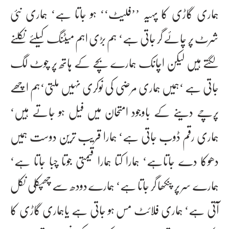
ہماری گاڑی کا پہیہ ’’فلیٹ‘‘ ہو جاتا ہے‘ ہماری نئی
شرٹ پر چائے گر جاتی ہے‘ ہم بڑی اہم میٹنگ کیلئے نکلنے
لگتے ہیں لیکن اچانک ہمارے بچے کے ہاتھ پر چوٹ لگ
جاتی ہے ‘ہمیں ہماری مرضی کی نوکری نہیں ملتی‘ہم اچھے
پرچے دینے کے باوجود امتحان میں فیل ہو جاتے ہیں‘
ہماری رقم ڈوب جاتی ہے‘ ہمارا قریب ترین دوست ہمیں
دھوکا دے جاتاہے‘ ہمارا کتا ہمارا قیمتی جوتا چبا جاتا ہے‘
ہمارے سر پر پنکھا گر جاتا ہے‘ ہمارے دودھ سے چھپکلی نکل
آتی ہے‘ ہماری فلائٹ مس ہو جاتی ہے یاہماری گاڑی کا