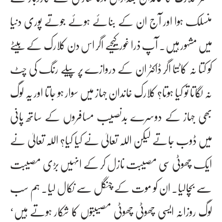
منسلک ہوا اور آج ان کے بنائے ہوئے جوتے پوری دنیا
میں مشہور ہیں۔ آپ ذرا غور کیجیے اگر اس دن کلارک کے بیٹے
کو کتا نہ کاٹتا اگر ڈاکٹر ان کے دروازے پر پیلے رنگ کی چٹ
نہ لگاتا تو کیا ہوتا؟ کلارک خاندان جہاز میں سوار ہو جاتا اور یہ لوگ
بھی جہاز کے دوسرے بدنصیب مسافروں کے ساتھ پانی
میں ڈوب جاتے لیکن اللہ تعالیٰ نے کیا کیا؟ اللہ تعالیٰ نے
ایک چھوٹی سی مصیبت نازل کر کے انہیں بڑی مصیبت
سے بچالیا۔ ان کو موت کے چنگل سے نکال لیا۔ ہم سب
لوگ روزانہ ایسی چھوٹی چھوٹی مصیبتوں کا شکار ہوتے ہیں‘