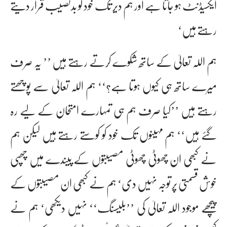
ایکسیڈنٹ ہو جاتا ہے اور ہم دیر تک خود کو بدنصیب قرار دیتے
رہتے ہیں‘
ہم اللہ تعالیٰ کے ساتھ شکوے کرتے رہتے ہیں ’’ یہ صرف
میرے ساتھ ہی کیوں ہوتا ہے؟‘‘ ہم اللہ تعالیٰ سے پوچھتے
رہتے ہیں ’’کیا صرف ہم ہی تمہارے امتحان کے لیے رہ
گئے ہیں‘‘ ہم مہینوں تک خود کو کوستے رہتے ہیں لیکن ہم
نے کبھی ان چھوٹی چھوٹی مصیبتوں کے پیندے میں چھپی
خوش قسمتی پر توجہ نہیں دی‘ ہم نے کبھی ان مصیبتوں کے
پیچھے موجود اللہ تعالیٰ کی ’’بلیسنگ‘‘ نہیں دیکھی‘ ہم نے