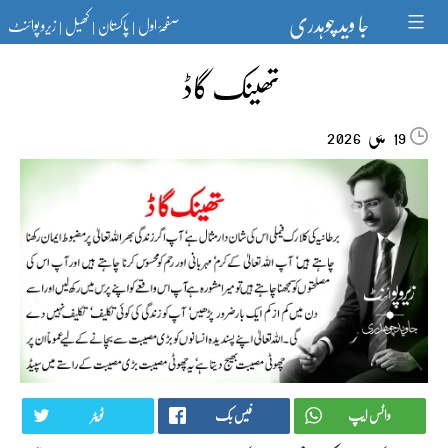
Ski
جا وید چوہدری
صفحۂ اول
پاکستان
کھیل
زیرو پوائنٹ
t
|
|
|
conten
تھینک گاڈ
مئی‬‮
2026
19
واٹس ایپ
فیس بک
ٹویٹر