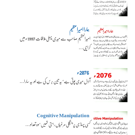
ہمارا امیرالعظیم
امیرالعظیم صاحب سے میری پہلی ملاقات 1997ء میں
کراچی…
2076ء
آئزل میری پوتی ہے‘ یہ تین برس کی ہے اور یہ سارا…
Cognitive Manipulation
کسی پہاڑی پر جنگلی مرغیاں رہتی تھیں‘ وہ تعداد…