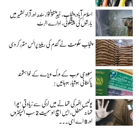
اسلام آباد، پنجاب، خیبرپختونخوا، سندھ اور آزاد کشمیر میں
بارشوں کی پیشگوئی، ادارے الرٹ
پنجاب حکومت نے گندم کی ریلیز پرائس مقرر کر دی‎
سعودی عرب کے ورک ویزے کے خواہشمند
پاکستانی ہوشیار ہوجائیں !
پولیس افسر کی تھانے میں لڑکی سے زیادتی ‘پورا
تھانہ معطل، ایس ایچ او سمیت 2 سب انسپکٹروں
اور 8 اے ای...