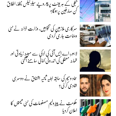
بجلی کے ہر یونٹ پر 5 روپے سیلز ٹیکس نافذ، اطلاق
کن صارفین پرہوگا؟
سرکاری ملازمین کی تنخواہیں، وزارت خزانہ نے نئی
وضاحت جاری کردی
لاہور؛ اے ایس آئی کی لڑکی سے مبینہ زیادتی اور
تھانہ معطلی کی اندرونی کہانی سامنے آگئی
عماد وسیم کی سابقہ اہلیہ ثانیہ اشفاق نے دوسری
شادی کر لی؟
حکومت نے پیٹرولیم مصنوعات کی نئی قیمتوں کا
اعلان کردیا