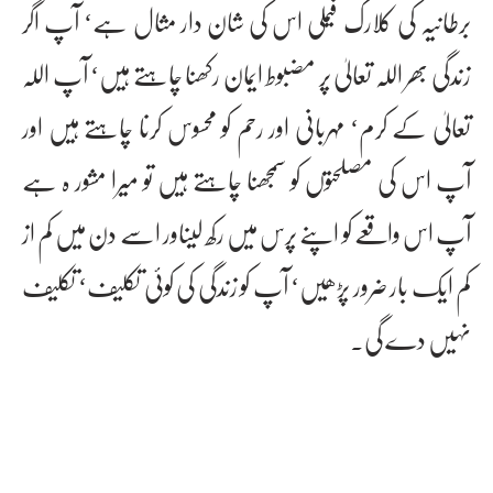
برطانیہ کی کلارک فیملی اس کی شان دار مثال ہے‘ آپ اگر
زندگی بھر اللہ تعالیٰ پر مضبوط ایمان رکھنا چاہتے ہیں‘ آپ اللہ
تعالیٰ کے کرم‘ مہربانی اور رحم کو محسوس کرنا چاہتے ہیں اور
آپ اس کی مصلحتوں کو سمجھنا چاہتے ہیں تو میرا مشور ہ ہے
آپ اس واقعے کو اپنے پرس میں رکھ لیںاور اسے دن میں کم از
کم ایک بار ضرور پڑھیں‘ آپ کو زندگی کی کوئی تکلیف‘ تکلیف
نہیں دے گی۔