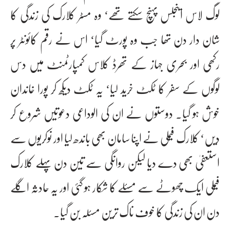
لوگ لاس اینجلس پہنچ سکتے تھے‘ وہ مسٹر کلارک کی زندگی کا
شان دار دن تھا جب وہ پورٹ گیا‘ اس نے رقم کائونٹر پر
رکھی اور بحری جہاز کے تھرڈ کلاس کمپارٹمنٹ میں دس
لوگوں کے سفر کا ٹکٹ خرید لیا‘ یہ ٹکٹ دیکھ کر پورا خاندان
خوش ہو گیا۔ دوستوں نے ان کی الوداعی دعوتیں شروع کر
دیں‘ کلارک فیملی نے اپنا سامان بھی باندھ لیا اور نوکریوں سے
استعفیٰ بھی دے دیا لیکن روانگی سے تین دن پہلے کلارک
فیملی ایک چھوٹے سے مسئلے کا شکار ہو گئی اور یہ حادثہ اگلے
دن ان کی زندگی کا خوف ناک ترین مسئلہ بن گیا۔