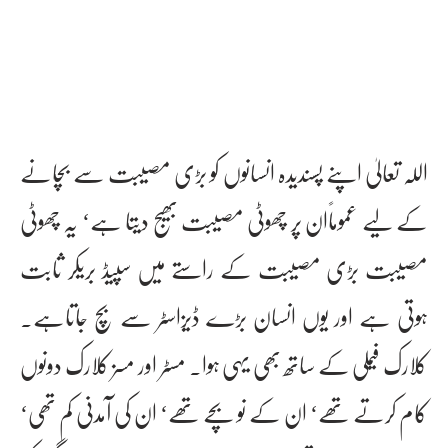
اللہ تعالیٰ اپنے پسندیدہ انسانوں کو بڑی مصیبت سے بچانے
کے لیے عموماًان پر چھوٹی مصیبت بھیج دیتا ہے‘ یہ چھوٹی
مصیبت بڑی مصیبت کے راستے میں سپیڈ بریکر ثابت
ہوتی ہے اور یوں انسان بڑے ڈیزاسٹر سے بچ جاتاہے۔
کلارک فیملی کے ساتھ بھی یہی ہوا۔ مسٹر اور مسز کلارک دونوں
کام کرتے تھے‘ ان کے نو بچے تھے‘ ان کی آمدنی کم تھی‘