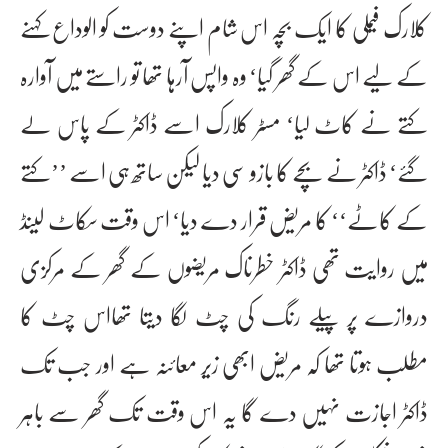
کلارک فیملی کا ایک بچہ اس شام اپنے دوست کو الوداع کہنے
کے لیے اس کے گھر گیا‘ وہ واپس آرہا تھا تو راستے میں آوارہ
کتے نے کاٹ لیا‘ مسٹر کلارک اسے ڈاکٹر کے پاس لے
گئے‘ ڈاکٹر نے بچے کا بازو سی دیا لیکن ساتھ ہی اسے ’’کتے
کے کاٹے‘‘ کا مریض قرار دے دیا‘ اس وقت سکاٹ لینڈ
میں روایت تھی ڈاکٹر خطرناک مریضوں کے گھر کے مرکزی
دروازے پر پیلے رنگ کی چٹ لگا دیتا تھااس چٹ کا
مطلب ہوتا تھا کہ مریض ابھی زیر معائنہ ہے اور جب تک
ڈاکٹر اجازت نہیں دے گا یہ اس وقت تک گھر سے باہر