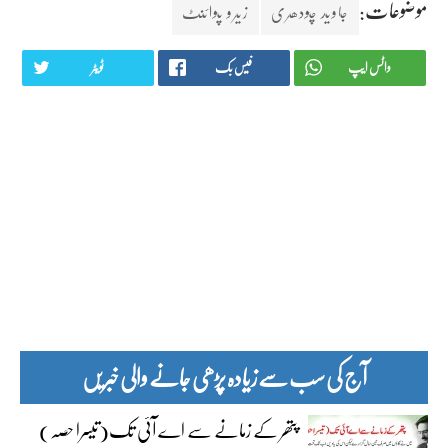
موضوعات:
جاوید چودھری
زیرو پوائنٹ
واٹس ایپ
فیس بک
ٹویٹر
آج کی سب سے زیادہ پڑھی جانے والی خبریں
پتھر کے زمانے سے اے آئی تک(تیسرا حصہ)