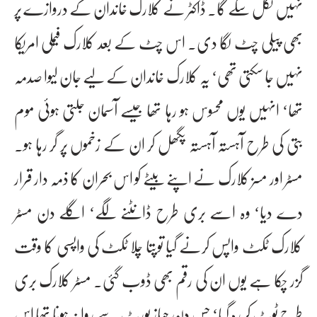
نہیں نکل سکے گا۔ ڈاکٹر نے کلارک خاندان کے دروازے پر
بھی پیلی چٹ لگا دی۔ اس چٹ کے بعد کلارک فیملی امریکا
نہیں جا سکتی تھی‘ یہ کلارک خاندان کے لیے جان لیوا صدمہ
تھا‘ انہیں یوں محسوس ہو رہا تھا جیسے آسمان جلتی ہوئی موم
بتی کی طرح آہستہ آہستہ پگھل کر ان کے زخموں پر گر رہا ہو۔
مسٹر اور مسز کلارک نے اپنے بیٹے کو اس بحران کا ذمہ دار قرار
دے دیا‘ وہ اسے بری طرح ڈانٹنے لگے‘ اگلے دن مسٹر
کلارک ٹکٹ واپس کرنے گیا توپتا چلا ٹکٹ کی واپسی کا وقت
گزر چکا ہے یوں ان کی رقم بھی ڈوب گئی۔ مسٹر کلارک بری
طرح ٹوٹ کر رہ گیا‘ جس دن جہاز پورٹ سے روانہ ہونا تھا اس