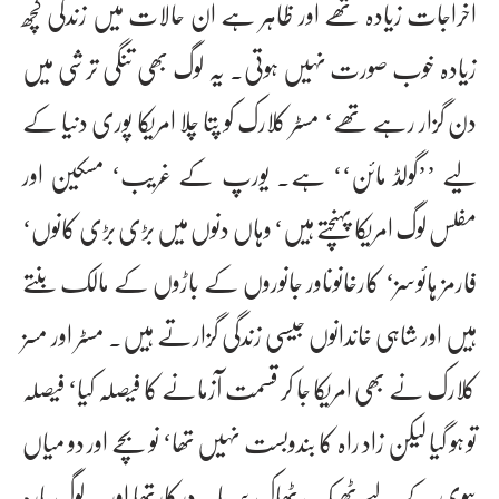
اخراجات زیادہ تھے اور ظاہر ہے ان حالات میں زندگی کچھ
زیادہ خوب صورت نہیں ہوتی۔ یہ لوگ بھی تنگی ترشی میں
دن گزار رہے تھے‘ مسٹر کلارک کو پتا چلا امریکا پوری دنیا کے
لیے ’’گولڈ مائن‘‘ ہے۔ یورپ کے غریب‘ مسکین اور
مفلس لوگ امریکا پہنچتے ہیں‘ وہاں دنوں میں بڑی بڑی کانوں‘
فارمز ہائوسز‘ کارخانوںاور جانوروں کے باڑوں کے مالک بنتے
ہیں اور شاہی خاندانوں جیسی زندگی گزارتے ہیں۔ مسٹر اور مسز
کلارک نے بھی امریکا جا کر قسمت آزمانے کا فیصلہ کیا‘ فیصلہ
تو ہو گیا لیکن زاد راہ کا بندوبست نہیں تھا‘ نو بچے اور دو میاں
بیوی کے لیے ٹھیک ٹھاک سرمایہ درکارتھا اور یہ لوگ بارہ