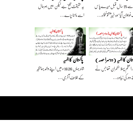
آج سے 15 سال قبل میرے پاس
یہ حقیقت تلخ ہے لیکن ہمیں بہرحال
وجوان آیا‘ وہ خیبرپختونخواہ…
اسے ماننا پڑے…
ستان کا المیہ (دوسرا حصہ)
پاکستان کا المیہ
راعظم پہلا حکمران تھا جس نے
شاہ جہاں 1626ء میں اپنے والد جہانگیر
 دور کی زیادہ…
کے خلاف آخری…