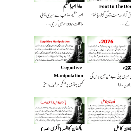
Foot In The Do
ہمارا امیرالعظیم
 آزاد اور مست زندگی گزار رہا تھا‘
امیرالعظیم صاحب سے میری پہلی
 کے…
ملاقات 1997ء میں کراچی…
2ء
Cognitive
Manipulation
 میری پوتی ہے‘ یہ تین برس کی
کسی پہاڑی پر جنگلی مرغیاں رہتی
ور یہ سارا…
تھیں‘ وہ تعداد…
چستان کا حل
پاکستان کا المیہ (آخری حصہ)