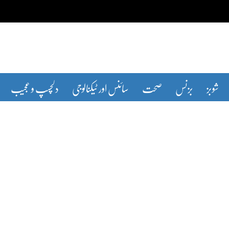
شوبز
بزنس
صحت
سائنس اور ٹیکنالوجی
دلچسپ و عجیب