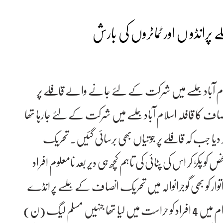
رانڈو ں اور ٹماٹروں کی بارش
 آباد جلسے میں شرکت کے لئے جانے والے قافلے پر
انصاف کا قافلہ اسلام آباد جلسے میں شرکت کے لئے جارہا تھا
لہ کر دیا جب کہ قافلے پر جوتیاں بھی برسائی گئیں۔ تحریک
 کر اس کی پٹائی کی تاہم کچھ ہی دیر بعد نامعلوم افراد
توار کو بھی گوجرانوالہ میں تحریک انصاف کے جلسے پر انڈے
اور ٹماٹروں سے حملہ کرنے کی تیاریاں کرنے کے الزام میں 4 افراد کو حراست میں لیا تھا جنہیں مسلم لیگ (ن)