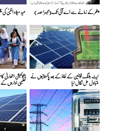
پتھر کے زمانے سے اے آئی تک(تیسرا حصہ)
عید میلاد النبیؐ کی
نیٹ بلنگ قوانین کے نفاذ کے بعد پاکستانیوں نے
ایجوکیشن اتھارٹی کا
متبادل حل نکال لیا
تعلیمی اداروں کے 