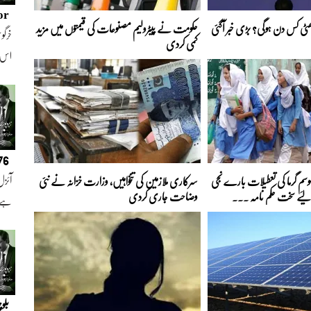
or
 چھٹی کس دن ہوگی؟ بڑی خبر آگئی
حکومت نے پیٹرولیم مصنوعات کی قیمتوں میں مزید
خرگوش
کمی کردی
اس
076
موسمِ گرما کی تعطیلات بارے نجی
سرکاری ملازمین کی تنخواہیں، وزارت خزانہ نے نئی
آئزل
لیے سخت حکم نامہ ...
وضاحت جاری کردی
ہے ا
بلو