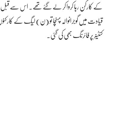
قیادت میں گوجرانوالہ پہنچا تو (ن) لیگ کے کارکنوں
کنٹینر پر فائرنگ بھی کی گئی۔