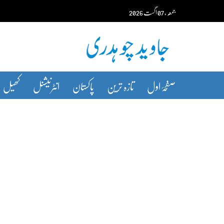
Ski
جمعہ‬‮
،
07
اگست‬‮
2026
t
conten
صفحۂ اول
تازہ ترین
پاکستان
انٹرنیشنل
کھیل