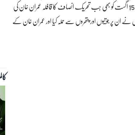
کے کارکن رہا کروا کر لے گئے تھے۔ اس سے قبل 15 اگست کو بھی جب تحریک انصاف کا قافلہ عمران خان کی
 نے ان پر جوتیوں اور پتھروں سے حملہ کیا اور عمران خان کے
کال