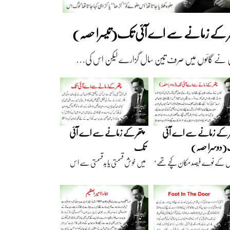
ھر کے زمانے سے اے آئی تک(تیسرا حصہ)
 نے گائوں میں صرف تین سال گزارے لیکن اس کی…
ر کے زمانے سے اے آئی
پتھر کے زمانے سے اے آئی
دوسرا حصہ)
تک
ں کے نوے فیصد مکان کچے تھے‘
میں خوش قسمتی یا بدقسمتی سے اس
اریں گارے…
نسل سے تعلق رکھتا…