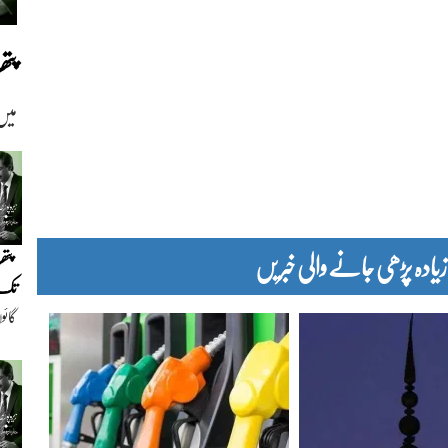
پت
میں
دہ پڑھی جانے والی خبریں
پتھ
تک(
گائو
دیو