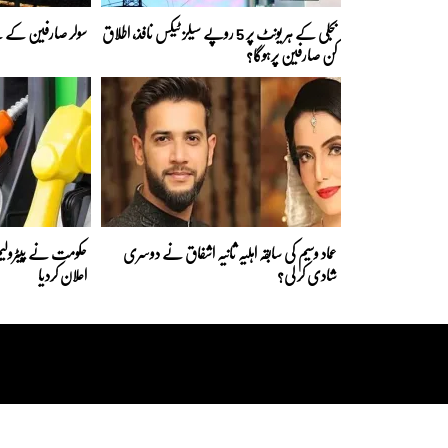
بجلی کے ہر یونٹ پر 5 روپے سیلز ٹیکس نافذ، اطلاق
سولر صارفین کے لی
کن صارفین پرہوگا؟
عماد وسیم کی سابقہ اہلیہ ثانیہ اشفاق نے دوسری
حکومت نے پیٹرولیم
شادی کر لی؟
اعلان کردیا