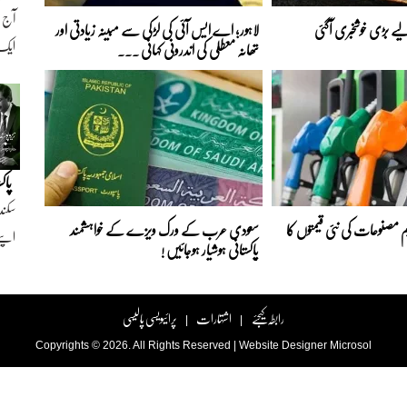
ے بڑی خوشخبری آگئی
لاہور؛ اے ایس آئی کی لڑکی سے مبینہ زیادتی اور
ایک ن
تھانہ معطلی کی اندرونی کہانی ...
پاک
سکند
 مصنوعات کی نئی قیمتوں کا
سعودی عرب کے ورک ویزے کے خواہشمند
اپنے
پاکستانی ہوشیار ہوجائیں !
رابطہ کیجئے
اشتہارات
پرائیویسی پالیسی
|
|
Copyrights © 2026. All Rights Reserved |
Website Designer
Microsol