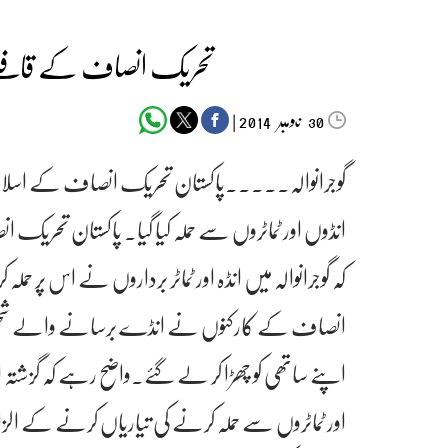
تحریک انصاف کے قافلے پ
‬‮نومبر‬‮
|
2014
30
گوجرانوالہ۔۔۔۔۔پاکستان تحریک انصاف کے اسلام
انڈوں اور ٹماٹروں سے حملہ کیا گیا۔ پاکستان تحریک 
کہ گوجرانوالہ میں انڈہ اور ٹماٹر برداروں نے اس پر حم
انصاف کے کارکنوں نے انڈے برسانے والے شخص کو پکڑ
اپنے ساتھی کو چھڑا کر لے گئے۔واضح رہے کہ گزشتہ ا