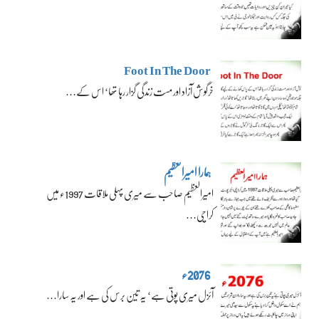
Foot In The Door
خرگوش آزاد اور مست زندگی گزار رہا تھا‘ اس کے…
ہمارا امیرالعظیم
امیرالعظیم صاحب سے میری پہلی ملاقات 1997ء میں
کراچی…
2076ء
آئزل میری پوتی ہے‘ یہ تین برس کی ہے اور یہ سارا…