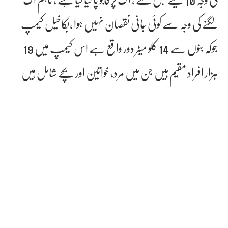
لگنے کی وجہ سے کوئی جانی نقصان نہیں ہوا ،بکاخیل کیمپ
جوکہ بنوں سے 14 کلو میٹر دور واقع ہے اس کیمپ میں 19
ہزار افراد مقیم ہیں جن میں مرد، خواتین اور بچے شامل ہیں