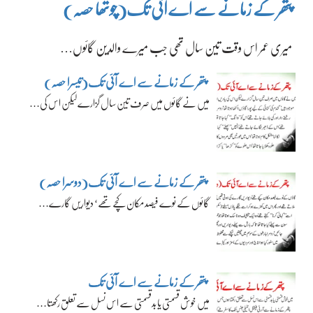
پتھر کے زمانے سے اے آئی تک(چوتھا حصہ)
میری عمر اس وقت تین سال تھی جب میرے والدین گائوں…
پتھر کے زمانے سے اے آئی تک(تیسرا حصہ)
میں نے گائوں میں صرف تین سال گزارے لیکن اس کی…
پتھر کے زمانے سے اے آئی تک(دوسرا حصہ)
گائوں کے نوے فیصد مکان کچے تھے‘ دیواریں گارے…
پتھر کے زمانے سے اے آئی تک
میں خوش قسمتی یا بدقسمتی سے اس نسل سے تعلق رکھتا…