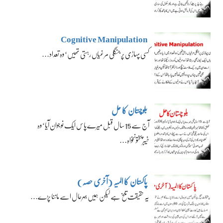
Cognitive Manipulation
کسی پہاڑی پر جنگلی مرغیاں رہتی تھیں‘ وہ تعداد…
بلوچستان کا حل
آج سے 15 سال قبل میرے پاس ایک نوجوان آیا‘ وہ
خیبرپختونخواہ…
پاکستان کا المیہ (آخری حصہ)
یہ حقیقت تلخ ہے لیکن ہمیں بہرحال اسے ماننا پڑے…