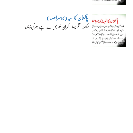
پاکستان کا المیہ (دوسرا حصہ)
سکندراعظم پہلا حکمران تھا جس نے اپنے دور کی زیادہ…