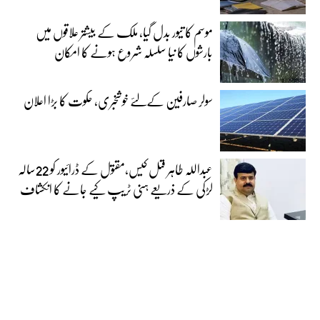
موسم کا تیور بدل گیا، ملک کے بیشتر علاقوں میں
بارشوں کا نیا سلسلہ شروع ہونے کا امکان
سولر صارفین کےلئے خوشخبری، حکوت کا بڑا اعلان
عبداللہ طاہر قتل کیس،مقتول کے ڈرائیور کو 22سالہ
لڑکی کے ذریعے ہنی ٹریپ کیے جانے کا انکشاف