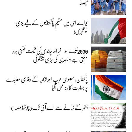
فیصلہ
یو اے ای میں مقیم پاکستانیوں کے لیے بڑی
خوشخبری!
2030 تک سونے اور چاندی کی قیمت کتنی بڑھ
سکتی ہے؟ ماہرین کی بڑی پیشگوئی
پاکستان، سعودی عرب اور ترکیہ کے دفاعی معاہدے
پر بھارت کا رد عمل آگیا
پتھر کے زمانے سے اے آئی تک(چوتھا حصہ)