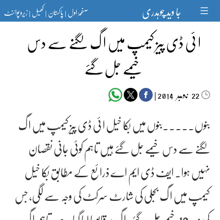
Ski
جا وید چوہدری
صفحۂ اول
پاکستان
کھیل
زیرو پوائنٹ
t
|
|
|
conten
ا ئی ڈی پیز کیمپ میں ا گ لگنے سے دس
خیمے جل گئے
‬‮نومبر‬‮
|
2014
22
بنوں۔۔۔..بنوں میں بکا خیل ا ئی ڈی پیز کیمپ میں ا گ
لگنے سے دس خیمے جل گئے ہیں تاہم کوئی جانی نقصان
نہیں ہوا۔ ایف ڈی ایم اے ذرائع کے مطابق بکا خیل
کیمپ میں ا گ بجلی کی شارٹ سرکٹ کی وجہ سے لگی، جس
کی وجہ 10 خیمے جل گئے ، ا گ پر قابو پا لیا گیا ہے ، تاہم ا گ