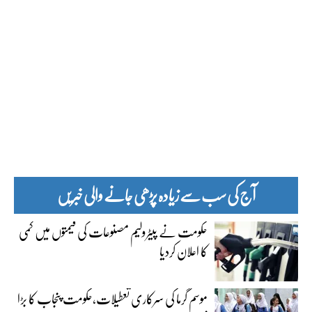
آج کی سب سے زیادہ پڑھی جانے والی خبریں
حکومت نے پیٹرولیم مصنوعات کی قیمتوں میں کمی
کا اعلان کردیا
موسم گرما کی سرکاری تعطیلات،حکومت پنجاب کا بڑا