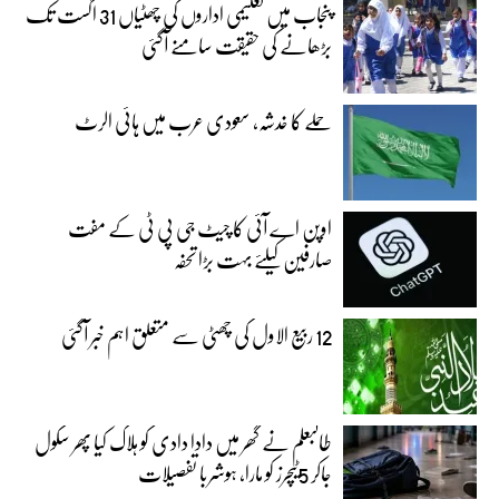
پنجاب میں تعلیمی اداروں کی چھٹیاں 31 اگست تک
بڑھانے کی حقیقت سامنے آگئی
حملے کا خدشہ، سعودی عرب میں ہائی الرٹ
اوپن اے آئی کا چیٹ جی پی ٹی کے مفت
صارفین کیلئے بہت بڑا تحفہ
12 ربیع الاول کی چھٹی سے متعلق اہم خبر آگئی
طالبعلم نے گھر میں دادا دادی کو ہلاک کیا پھر سکول
جاکر 5ٹیچرز کو مارا، ہوشربا تفصیلات