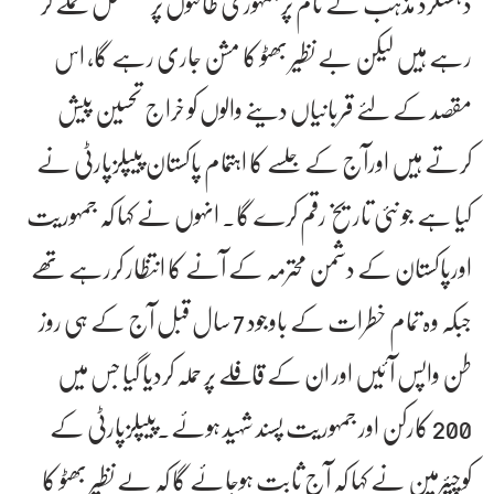
دہشتگرد مذہب کے نام پر جمہوری طاقتوں پر مسلسل حملے کر
رہے ہیں لیکن بے نظیر بھٹو کا مشن جاری رہے گا، اس
مقصد کے لئے قربانیاں دینے والوں کو خراج تحسین پیش
کرتے ہیں اورآج کے جلسے کا اہتمام پاکستان پیپلزپارٹی نے
کیا ہے جو نئی تاریخ رقم کرے گا۔ انہوں نے کہا کہ جمہوریت
اورپاکستان کے دشمن محترمہ کے آنے کا انتظار کررہے تھے
جبکہ وہ تمام خطرات کے باوجود 7 سال قبل آج کے ہی روز
طن واپس آ ئیں اور ان کے قافلے پر حملہ کردیا گیا جس میں
200 کارکن اور جمہوریت پسند شہید ہوئے۔پیپلزپارٹی کے
کوچیئرمین نے کہا کہ آج ثابت ہوجائے گا کہ بے نظیر بھٹو کا