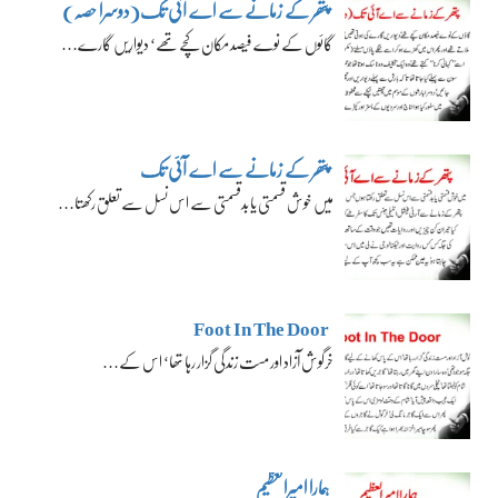
پتھر کے زمانے سے اے آئی تک(دوسرا حصہ)
گائوں کے نوے فیصد مکان کچے تھے‘ دیواریں گارے…
پتھر کے زمانے سے اے آئی تک
میں خوش قسمتی یا بدقسمتی سے اس نسل سے تعلق رکھتا…
Foot In The Door
خرگوش آزاد اور مست زندگی گزار رہا تھا‘ اس کے…
ہمارا امیرالعظیم