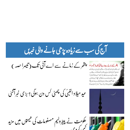
آج کی سب سے زیادہ پڑھی جانے والی خبریں
پتھر کے زمانے سے اے آئی تک(تیسرا حصہ)
عید میلاد النبیؐ کی چھٹی کس دن ہوگی؟ بڑی خبر آگئی
حکومت نے پیٹرولیم مصنوعات کی قیمتوں میں مزید
کمی کردی