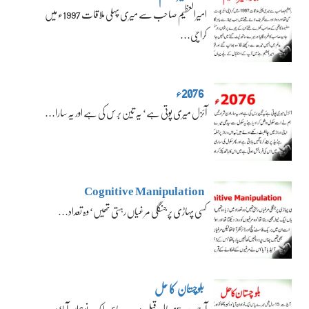
امیرالعظیم صاحب سے میری پہلی ملاقات 1997ء میں
کراچی…
2076ء
آئزل میری پوتی ہے‘ یہ تین برس کی ہے اور یہ سارا…
Cognitive Manipulation
کسی پہاڑی پر جنگلی مرغیاں رہتی تھیں‘ وہ تعداد…
بلوچستان کا حل