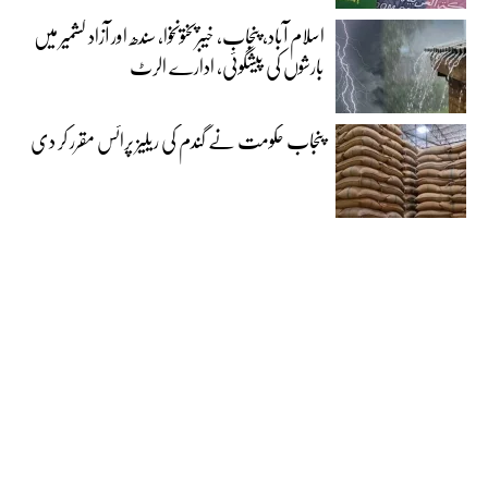
اسلام آباد، پنجاب، خیبرپختونخوا، سندھ اور آزاد کشمیر میں
بارشوں کی پیشگوئی، ادارے الرٹ
پنجاب حکومت نے گندم کی ریلیز پرائس مقرر کر دی‎