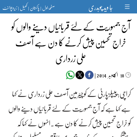
Ski
جا وید چوہدری
صفحۂ اول
پاکستان
کھیل
زیرو پوائنٹ
t
|
|
|
conten
آج جمہوریت کے لئے قربانیاں دینے والوں کو
خراج تحسین پیش کرنے کا دن ہے آصف
علی زرداری‎
اکتوبر‬‮
|
2014
18
کراچی: پیپلزپارٹی کے کوچیئرمین آصف علی زرداری نے کہا
ہے کہا ہے کہ آج جمہوریت کے لئے قربانیاں دینے والوں
کو خراج تحسین پیش کرنے کا دن ہے۔انہوں نے کہا کہ