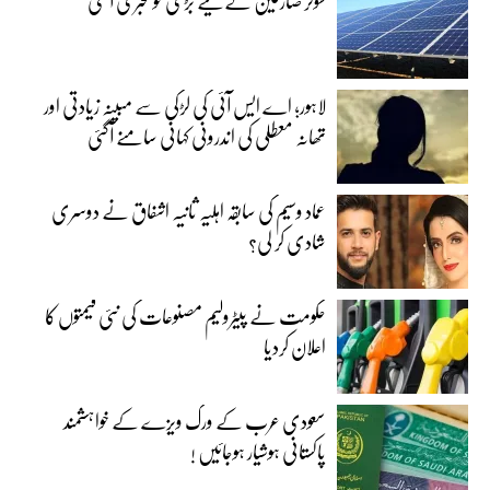
سولر صارفین کے لیے بڑی خوشخبری آگئی
لاہور؛ اے ایس آئی کی لڑکی سے مبینہ زیادتی اور
تھانہ معطلی کی اندرونی کہانی سامنے آگئی
عماد وسیم کی سابقہ اہلیہ ثانیہ اشفاق نے دوسری
شادی کر لی؟
حکومت نے پیٹرولیم مصنوعات کی نئی قیمتوں کا
اعلان کردیا
سعودی عرب کے ورک ویزے کے خواہشمند
پاکستانی ہوشیار ہوجائیں !