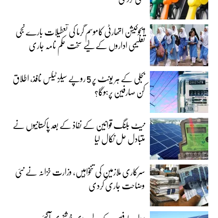
ایجوکیشن اتھارٹی کاموسمِ گرما کی تعطیلات بارے نجی
تعلیمی اداروں کے لیے سخت حکم نامہ جاری
بجلی کے ہر یونٹ پر 5 روپے سیلز ٹیکس نافذ، اطلاق
کن صارفین پرہوگا؟
نیٹ بلنگ قوانین کے نفاذ کے بعد پاکستانیوں نے
متبادل حل نکال لیا
سرکاری ملازمین کی تنخواہیں، وزارت خزانہ نے نئی
وضاحت جاری کردی