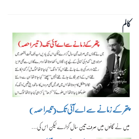
کالم
پتھر کے زمانے سے اے آئی تک(تیسرا حصہ)
میں نے گائوں میں صرف تین سال گزارے لیکن اس کی…