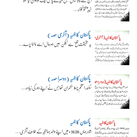
آج سے 15 سال قبل میرے پاس ایک نوجوان آیا‘ وہ
خیبرپختونخواہ…
پاکستان کا المیہ (آخری حصہ)
یہ حقیقت تلخ ہے لیکن ہمیں بہرحال اسے ماننا پڑے…
پاکستان کا المیہ (دوسرا حصہ)
سکندراعظم پہلا حکمران تھا جس نے اپنے دور کی زیادہ…
پاکستان کا المیہ
شاہ جہاں 1626ء میں اپنے والد جہانگیر کے خلاف آخری…