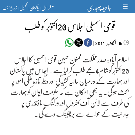
Ski
جا وید چوہدری
صفحۂ اول
پاکستان
کھیل
زیرو پوائنٹ
t
|
|
|
conten
قومی اسمبلی اجلاس 20اکتوبر کو طلب‎
اکتوبر‬‮
|
2014
15
اسلام آباد: صدر مملکت ممنون حسین قومی اسمبلی کا اجلاس
20اکتوبر کو شام4بجے طلب کر لیا ہے۔ اجلاس میں پاکستان
اور بھارت کے درمیان حالیہ کشیدگی اور دیگر تازہ ملکی امور پر
بحث ہو گی۔ یہ بھی امکان ہے کہ حکومت ایوان کو بھارت
کی طرف سے لائن آف کنٹرول اور ورکنگ باؤنڈری پر
جارحیت کے حوالے سے بریفینگ دے گی۔