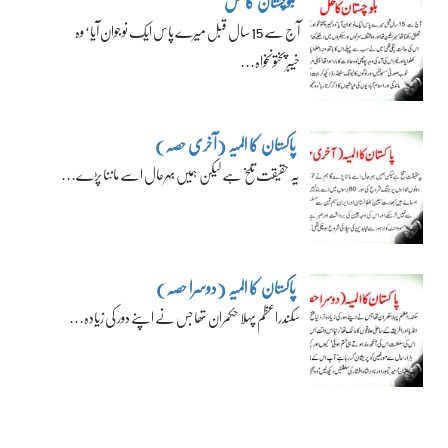
بلوچستان کا حل
آج سے 15 سال قبل میرے پاس ایک نوجوان آیا‘ وہ
خیبرپختونخواہ…
پاکستان کا المیہ (آخری حصہ)
یہ حقیقت تلخ ہے لیکن ہمیں بہرحال اسے ماننا پڑے…
پاکستان کا المیہ (دوسرا حصہ)
سکندراعظم پہلا حکمران تھا جس نے اپنے دور کی زیادہ…