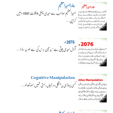
ہمارا امیرالعظیم
امیرالعظیم صاحب سے میری پہلی ملاقات 1997ء میں
کراچی…
2076ء
آئزل میری پوتی ہے‘ یہ تین برس کی ہے اور یہ سارا…
Cognitive Manipulation
کسی پہاڑی پر جنگلی مرغیاں رہتی تھیں‘ وہ تعداد…