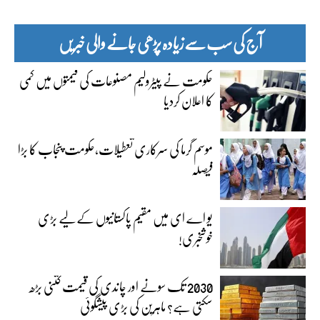
آج کی سب سے زیادہ پڑھی جانے والی خبریں
حکومت نے پیٹرولیم مصنوعات کی قیمتوں میں کمی
کا اعلان کردیا
موسم گرما کی سرکاری تعطیلات،حکومت پنجاب کا بڑا
فیصلہ
یو اے ای میں مقیم پاکستانیوں کے لیے بڑی
خوشخبری!
2030 تک سونے اور چاندی کی قیمت کتنی بڑھ
سکتی ہے؟ ماہرین کی بڑی پیشگوئی