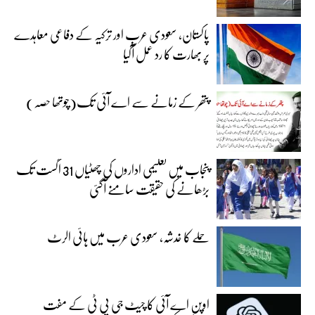
پاکستان، سعودی عرب اور ترکیہ کے دفاعی معاہدے
پر بھارت کا رد عمل آگیا
پتھر کے زمانے سے اے آئی تک(چوتھا حصہ)
پنجاب میں تعلیمی اداروں کی چھٹیاں 31 اگست تک
بڑھانے کی حقیقت سامنے آگئی
حملے کا خدشہ، سعودی عرب میں ہائی الرٹ
اوپن اے آئی کا چیٹ جی پی ٹی کے مفت