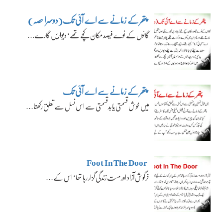
پتھر کے زمانے سے اے آئی تک(دوسرا حصہ)
گائوں کے نوے فیصد مکان کچے تھے‘ دیواریں گارے…
پتھر کے زمانے سے اے آئی تک
میں خوش قسمتی یا بدقسمتی سے اس نسل سے تعلق رکھتا…
Foot In The Door
خرگوش آزاد اور مست زندگی گزار رہا تھا‘ اس کے…