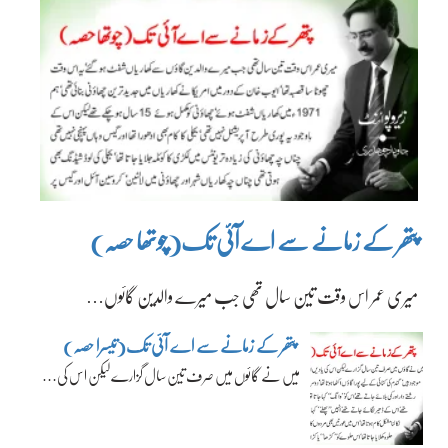
پتھر کے زمانے سے اے آئی تک(چوتھا حصہ)
میری عمر اس وقت تین سال تھی جب میرے والدین گائوں…
پتھر کے زمانے سے اے آئی تک(تیسرا حصہ)
میں نے گائوں میں صرف تین سال گزارے لیکن اس کی…