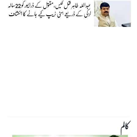
عبداللہ طاہر قتل کیس،مقتول کے ڈرائیور کو 22سالہ
لڑکی کے ذریعے ہنی ٹریپ کیے جانے کا انکشاف
کالم