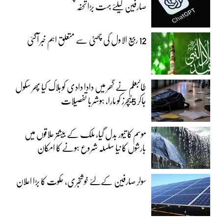
صارفین کیلئے بہت بڑا تحفہ
12 ربیع الاول کی چھٹی سے متعلق اہم خبر آگئی
طالبعلم نے گھر میں دادا دادی کو ہلاک کیا پھر سکول
جاکر 5ٹیچرز کو مارا، ہوشربا تفصیلات
موسم کا تیور بدل گیا، ملک کے بیشتر علاقوں میں
بارشوں کا نیا سلسلہ شروع ہونے کا امکان
سولر صارفین کےلئے خوشخبری، حکوت کا بڑا اعلان