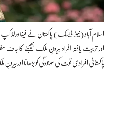
اور تربیت یافتہ افراد بیرونِ ملک بھیجنے کا ہدف 
پاکستانی افرادی قوت کی موجودگی کو بڑھانا اور بیرون