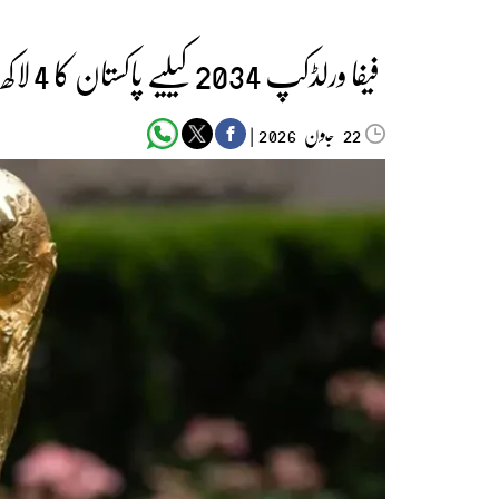
فیفا ورلڈکپ 2034 کیلیے پاکستان کا 4 لاکھ تربیت یافتہ کارکن بیرونِ ملک بھیجنے کا منصوبہ
جون‬‮
|
2026
22