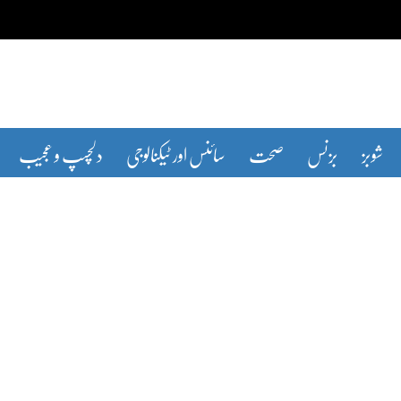
شوبز
بزنس
صحت
سائنس اور ٹیکنالوجی
دلچسپ و عجیب