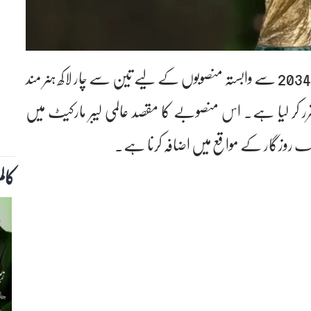
اسلام آباد (نیوز ڈیسک) پاکستان نے فیفا ورلڈ کپ 2034 سے وابستہ منصوبوں کے لیے تین سے چار لاکھ ہنر مند
مقرر کر لیا ہے۔ اس منصوبے کا مقصد عالمی لیبر مارکیٹ میں
ِ ملک روزگار کے مواقع میں اضافہ کرنا ہے۔
کال