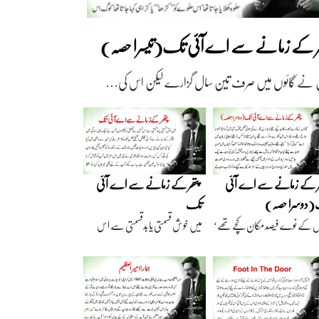
ھر کے زمانے سے اے آئی تک(تیسرا حصہ)
 نے گائوں میں صرف تین سال گزارے لیکن اس کی…
ر کے زمانے سے اے آئی
پتھر کے زمانے سے اے آئی
دوسرا حصہ)
تک
ں کے نوے فیصد مکان کچے تھے‘
میں خوش قسمتی یا بدقسمتی سے اس
اریں گارے…
نسل سے تعلق رکھتا…