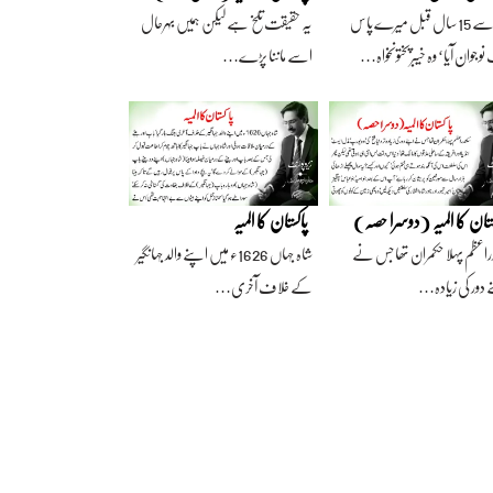
آج سے 15 سال قبل میرے پاس
یہ حقیقت تلخ ہے لیکن ہمیں بہرحال
وجوان آیا‘ وہ خیبرپختونخواہ…
اسے ماننا پڑے…
ستان کا المیہ (دوسرا حصہ)
پاکستان کا المیہ
راعظم پہلا حکمران تھا جس نے
شاہ جہاں 1626ء میں اپنے والد جہانگیر
 دور کی زیادہ…
کے خلاف آخری…