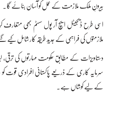
بیرونِ ملک ملازمت کے عمل کو آسان بنائے گا۔
اسی طرح ڈیجیٹل ایچ آر پول سسٹم بھی متعارف کرا
ملازمتوں کی فراہمی کے جدید طریقہ کار شامل کیے گ
دستاویزات کے مطابق حکومت مہارتوں کی ترقی، لی
سرمایہ کاری کے ذریعے پاکستانی افرادی قوت کو عالم
کے لیے کوشاں ہے۔