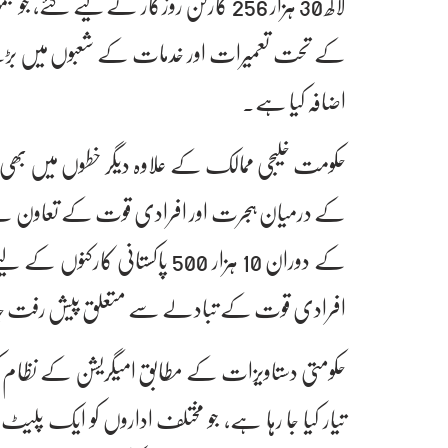
کے تحت تعمیرات اور خدمات کے شعبوں میں بڑھ
اضافہ کیا ہے۔
حکومت خلیجی ممالک کے علاوہ دیگر خطوں میں بھی ر
کے درمیان ہجرت اور افرادی قوت کے تعاون سے م
کے دوران 10 ہزار 500 پاکستانی
افرادی قوت کے تبادلے سے متعلق پیش رفت 
حکومتی دستاویزات کے مطابق امیگریشن کے نظام کو
تیار کیا جا رہا ہے، جو مختلف اداروں کو ایک پل