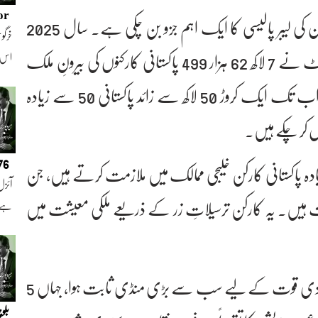
or
اعداد و شمار کے مطابق بیرونِ ملک ملازمت پاکستان کی لیبر پالیسی کا ایک اہم جزو بن چکی ہے۔ سال 2025
خرگوش
کے دوران بیورو آف امیگریشن اینڈ اوورسیز ایمپلائمنٹ نے 7 لاکھ 62 ہزار 499 پاکستانی کارکنوں کی بیرونِ ملک
اس
ملازمت کے لیے رجسٹریشن کی۔ جبکہ 1972 سے اب تک ایک کروڑ 50 لاکھ سے زائد پاکستانی 50 سے زیادہ
 کر چکے ہیں۔
076
م ہوتا ہے کہ 96 فیصد سے زیادہ پاکستانی کارکن خلیجی ممالک میں ملازمت کرتے ہیں، جن
آئزل
ہیں۔ یہ کارکن ترسیلاتِ زر کے ذریعے ملکی معیشت میں
ہے ا
سال 2025 کے دوران سعودی عرب پاکستانی افرادی قوت کے لیے سب سے بڑی منڈی ثابت ہوا، جہاں 5
بلو