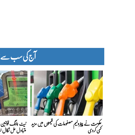
آج کی سب سے زیا
حکومت نے پیٹرولیم مصنوعات کی قیمتوں میں مزید
نیٹ بلنگ قوانین ک
کمی کردی
متبادل حل نکال لی