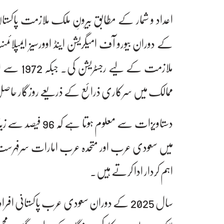
ممالک میں سرکاری ذرائع کے ذریعے روزگار حاصل
دستاویزات سے معلو
میں سعودی عرب اور متحدہ عرب امارات سرفہرست 
اہم کردار ادا کرتے ہیں۔