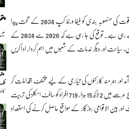
پت
سرکاری دستاویزات کے مطابق حکومت افرادی قوت کی منصوبہ بندی کو فیفا ورلڈ کپ 2034 کے تحت پیدا
ہونے والی متوقع ضرورتوں کے مطابق ترتیب دے رہی ہے۔ توقع کی جا رہی ہے کہ 2026 سے 2034 کے
میں
ازی، سیاحت اور دیگر خدمات کے شعبوں میں اہم کردار ادا کریں
پتھ
اور ہنر مند کارکنوں کی تیاری کے لیے مختلف اقدامات کر
تک(
گائو
رہی ہے۔ مالی سال 2025-26 کے جولائی تا مارچ عرصے میں 2 لاکھ 15 ہزار 719 افراد کو سافٹ اسکلز کی تربیت
دیو
ت اور بین الاقوامی روزگار کے مواقع حاصل کرنے کی استعداد