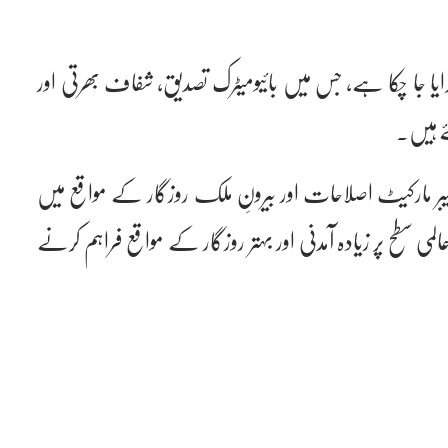
یا جا چکا ہے، جس میں بائیومیٹرک تصدیق، شفاف بھرتی اور
ئے ہیں۔
بر مارکیٹ اصلاحات اور بیرونِ ملک روزگار کے مواقع میں
ی سطح پر زیادہ آمدنی اور بہتر روزگار کے مواقع فراہم کرنے