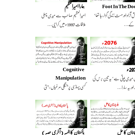
Foot In The Do
ہمارا امیرالعظیم
 آزاد اور مست زندگی گزار رہا تھا‘
امیرالعظیم صاحب سے میری پہلی
 کے…
ملاقات 1997ء میں کراچی…
2ء
Cognitive
Manipulation
 میری پوتی ہے‘ یہ تین برس کی
کسی پہاڑی پر جنگلی مرغیاں رہتی
ور یہ سارا…
تھیں‘ وہ تعداد…
چستان کا حل
پاکستان کا المیہ (آخری حصہ)