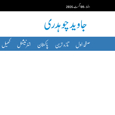
Ski
ہفتہ‬‮
،
08
اگست‬‮
2026
t
conten
صفحۂ اول
تازہ ترین
پاکستان
انٹرنیشنل
کھیل