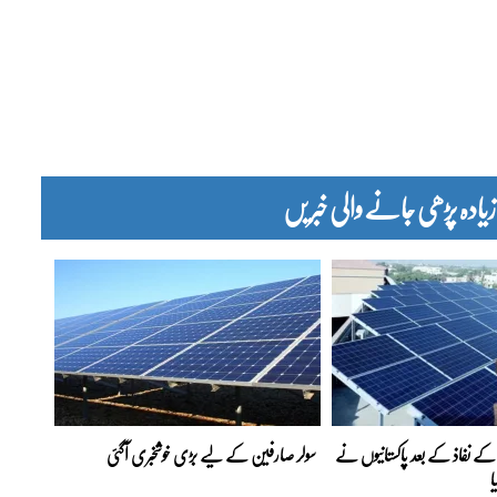
دہ پڑھی جانے والی خبریں
ے نفاذ کے بعد پاکستانیوں نے
سولر صارفین کے لیے بڑی خوشخبری آگئی
ا