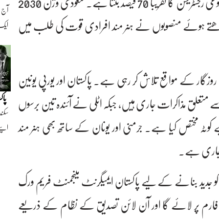
لاکھ 30 ہزار 256 کارکن روزگار کے لیے گئے، جو مجموعی رجسٹریشن کا تقریباً 70 فیصد بنتا ہے۔ سعودی وژن 2030
تے ہوئے منصوبوں نے ہنر مند افرادی قوت کی طلب میں
ایک ن
وزگار کے مواقع تلاش کر رہی ہے۔ پاکستان اور یورپی یونین
پاک
تعلق مذاکرات جاری ہیں، جبکہ اٹلی نے آئندہ تین برسوں
سکند
 کارکنوں کے لیے کوٹہ مختص کیا ہے۔ جرمنی اور یونان کے ساتھ بھی ہنر مند
اپنے
جاری ہے۔
 جدید بنانے کے لیے پاکستان ایمیگرنٹ مینجمنٹ فریم ورک
یٹ فارم پر لائے گا اور آن لائن تصدیق کے نظام کے ذریعے