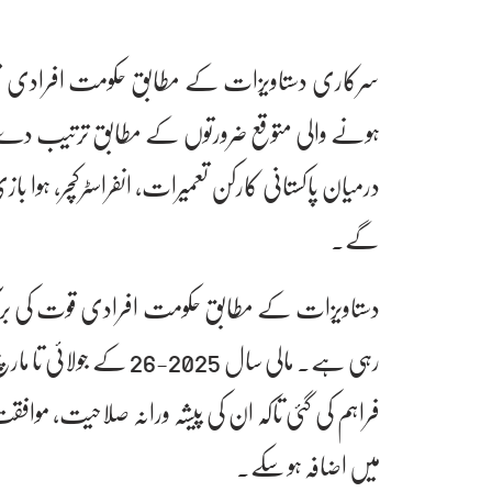
درمیان پاکستانی کارکن تعمیرات، انفراسٹرکچر، ہوا ب
گے۔
دستاویزات کے مطابق حکومت افرادی قوت کی برآمد 
فراہم کی گئی تاکہ ان کی پیشہ ورانہ صلاحیت، موافق
میں اضافہ ہو سکے۔