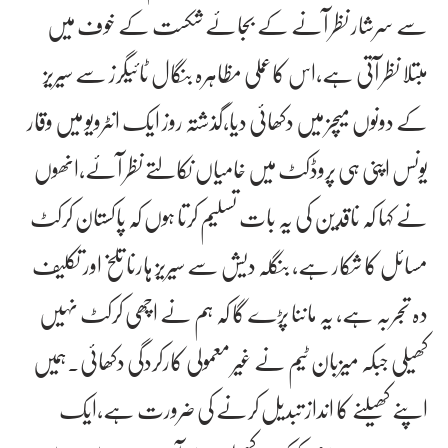
سے سرشار نظر آنے کے بجائے شکست کے خوف میں
مبتلا نظر آتی ہے،اس کاعملی مظاہرہ بنگال ٹائیگرز سے سیریز
کے دونوں میچز میں دکھائی دیا،گذشتہ روز ایک انٹرویو میں وقار
یونس اپنی ہی پروڈکٹ میں خامیاں نکالتے نظر آئے،انھوں
نے کہا کہ ناقدین کی یہ بات تسلیم کرتا ہوں کہ پاکستان کرکٹ
مسائل کا شکار ہے، بنگلہ دیش سے سیریز ہارنا تلخ اور تکلیف
دہ تجربہ ہے، یہ ماننا پڑے گا کہ ہم نے اچھی کرکٹ نہیں
کھیلی جبکہ میزبان ٹیم نے غیر معمولی کارکردگی دکھائی۔ہمیں
اپنے کھیلنے کا انداز تبدیل کرنے کی ضرورت ہے،ایک