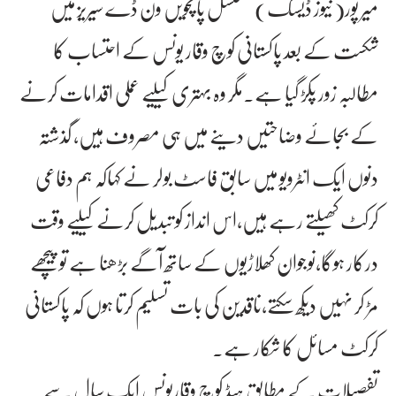
میر پور( نیوز ڈیسک) مسلسل پانچویں ون ڈے سیریز میں
شکست کے بعد پاکستانی کوچ وقار یونس کے احتساب کا
مطالبہ زور پکڑ گیا ہے۔مگر وہ بہتری کیلیے عملی اقدامات کرنے
کے بجائے وضاحتیں دینے میں ہی مصروف ہیں، گذشتہ
دنوں ایک انٹرویو میں سابق فاسٹ بولر نے کہاکہ ہم دفاعی
کرکٹ کھیلتے رہے ہیں،اس انداز کو تبدیل کرنے کیلیے وقت
درکار ہوگا،نوجوان کھلاڑیوں کے ساتھ آگے بڑھنا ہے تو پیچھے
مڑ کر نہیں دیکھ سکتے،ناقدین کی بات تسلیم کرتا ہوں کہ پاکستانی
کرکٹ مسائل کا شکار ہے۔
تفصیلات کے مطابق ہیڈ کوچ وقاریونس ایک سال سے