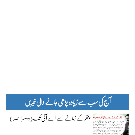
آج کی سب سے زیادہ پڑھی جانے والی خبریں
پتھر کے زمانے سے اے آئی تک(دوسرا حصہ)