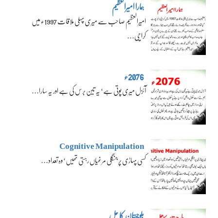
ہمارا امیرالعظیم
امیرالعظیم صاحب سے میری پہلی ملاقات 1997ء میں
کراچی…
2076ء
آئزل میری پوتی ہے‘ یہ تین برس کی ہے اور یہ سارا…
Cognitive Manipulation
کسی پہاڑی پر جنگلی مرغیاں رہتی تھیں‘ وہ تعداد…
بلوچستان کا حل