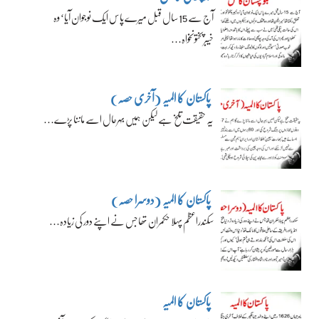
آج سے 15 سال قبل میرے پاس ایک نوجوان آیا‘ وہ
خیبرپختونخواہ…
پاکستان کا المیہ (آخری حصہ)
یہ حقیقت تلخ ہے لیکن ہمیں بہرحال اسے ماننا پڑے…
پاکستان کا المیہ (دوسرا حصہ)
سکندراعظم پہلا حکمران تھا جس نے اپنے دور کی زیادہ…
پاکستان کا المیہ