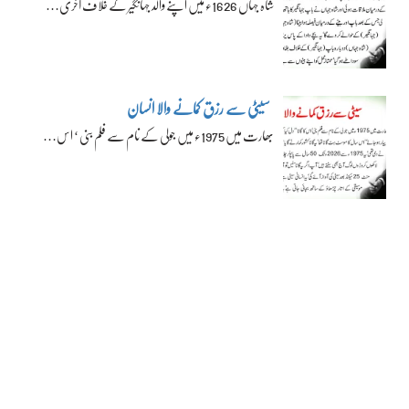
شاہ جہاں 1626ء میں اپنے والد جہانگیر کے خلاف آخری…
سیٹی سے رزق کمانے والا انسان
بھارت میں 1975ء میں جولی کے نام سے فلم بنی ‘ اس…