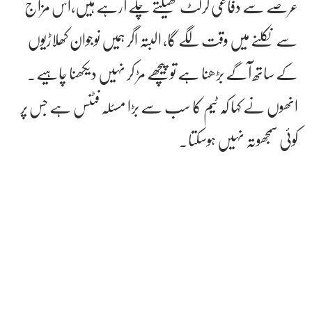
عرصے سے دفاعی کرکٹ کھیلتے چلے آرہے ہیں،اس مزاج
سے نکلنے میں وقت لگے گا، البتہ اگر ہمیں نوجوان کھلاڑیوں
کے ساتھ آگے بڑھنا ہے تو پیچھے مڑ کر نہیں دیکھنا چاہیے۔
انھوں نے کہا کہ ٹیم کا سب سے بڑا مسئلہ فٹنس ہے جس پر
کوئی سمجھوتہ نہیں ہوسکتا۔