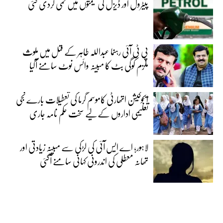
پیٹرول اور ڈیزل کی قیمتوں میں کمی کردی گئی
پی ٹی آئی رہنما عبداللہ طاہر کے قتل میں ملوث
ملزم کوگی بٹ کا مبینہ وائس نوٹ سامنے آگیا
ایجوکیشن اتھارٹی کاموسمِ گرما کی تعطیلات بارے نجی
تعلیمی اداروں کے لیے سخت حکم نامہ جاری
لاہور؛ اے ایس آئی کی لڑکی سے مبینہ زیادتی اور
تھانہ معطلی کی اندرونی کہانی سامنے آگئی