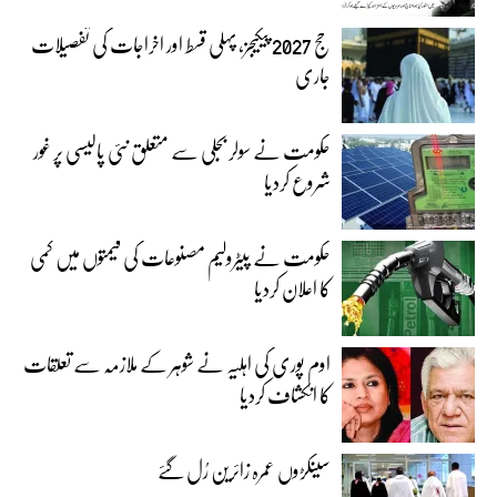
حج 2027 پیکیجز، پہلی قسط اور اخراجات کی تفصیلات
جاری
حکومت نے سولر بجلی سے متعلق نئی پالیسی پر غور
شروع کردیا
حکومت نے پیٹرولیم مصنوعات کی قیمتوں میں کمی
کا اعلان کردیا
اوم پوری کی اہلیہ نے شوہر کے ملازمہ سے تعلقات
کا انکشاف کردیا
سینکڑوں عمرہ زائرین رُل گئے