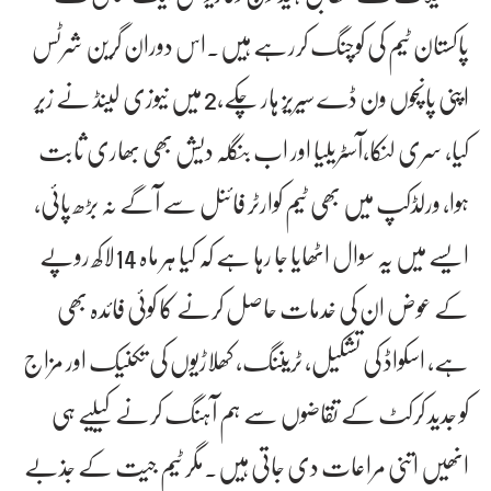
پاکستان ٹیم کی کوچنگ کررہے ہیں۔اس دوران گرین شرٹس
اپنی پانچوں ون ڈے سیریز ہار چکے،2 میں نیوزی لینڈ نے زیر
کیا، سری لنکا،آسٹریلیا اور اب بنگلہ دیش بھی بھاری ثابت
ہوا، ورلڈکپ میں بھی ٹیم کوارٹر فائنل سے آگے نہ بڑھ پائی،
ایسے میں یہ سوال اٹھایا جا رہا ہے کہ کیا ہر ماہ 14لاکھ روپے
کے عوض ان کی خدمات حاصل کرنے کا کوئی فائدہ بھی
ہے، اسکواڈ کی تشکیل، ٹریننگ، کھلاڑیوں کی تکنیک اور مزاج
کو جدید کرکٹ کے تقاضوں سے ہم آہنگ کرنے کیلیے ہی
انھیں اتنی مراعات دی جاتی ہیں۔مگر ٹیم جیت کے جذبے