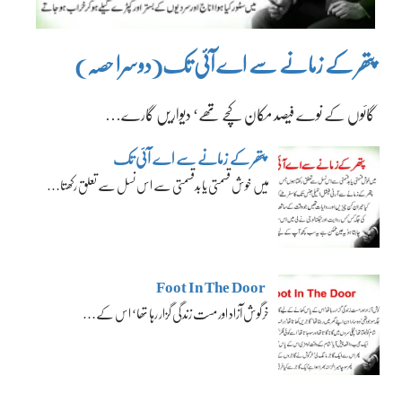
پتھر کے زمانے سے اے آئی تک(دوسرا حصہ)
گائوں کے نوے فیصد مکان کچے تھے‘ دیواریں گارے…
پتھر کے زمانے سے اے آئی تک
میں خوش قسمتی یا بدقسمتی سے اس نسل سے تعلق رکھتا…
Foot In The Door
خرگوش آزاد اور مست زندگی گزار رہا تھا‘ اس کے…