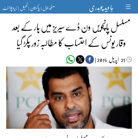
Ski
جا وید چوہدری
صفحۂ اول
پاکستان
کھیل
زیرو پوائنٹ
t
|
|
|
conten
مسلسل پانچویں ون ڈے سیریز میں ہار کے بعد
وقار یونس کے احتساب کا مطالبہ زور پکڑ گیا
اپریل‬‮
|
2015
21