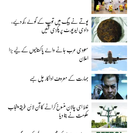
پوتے نے بیگ میں توپ کے گولے رکھ دئیے،
دادی ایئرپورٹ پر پکڑی گئیں
سعودی عرب جانے والے پاکستانیوں کے لیے بڑا
اعلان
بھارت کے معروف اداکار چل بسے
غلط ای چالان منسوخ کرانے کا آن لائن طریقہ پنجاب
حکومت نے بتا دیا