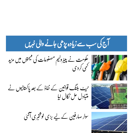
آج کی سب سے زیادہ پڑھی جانے والی خبریں
حکومت نے پیٹرولیم مصنوعات کی قیمتوں میں مزید
کمی کردی
نیٹ بلنگ قوانین کے نفاذ کے بعد پاکستانیوں نے
متبادل حل نکال لیا
سولر صارفین کے لیے بڑی خوشخبری آگئی