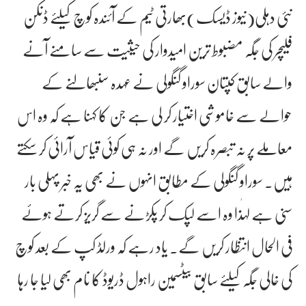
نئی دہلی(نیوز ڈیسک)بھارتی ٹیم کے آئندہ کوچ کیلئے ڈنکن
فلیچر کی جگہ مضبوط ترین امیدوار کی حیثیت سے سامنے آنے
والے سابق کپتان سوراو گنگولی نے عہدہ سنبھالنے کے
حوالے سے خاموشی اختیار کر لی ہے جن کا کہنا ہے کہ وہ اس
معاملے پر نہ تبصرہ کریں گے اور نہ ہی کوئی قیاس آرائی کر سکتے
ہیں۔ سوراو گنگولی کے مطابق انہوں نے بھی یہ خبر پہلی بار
سنی ہے لہٰذا وہ اسے لپک کر پکڑنے سے گریز کرتے ہوئے
فی الحال انتظار کریں گے۔ یاد رہے کہ ورلڈ کپ کے بعد کوچ
کی خالی جگہ کیلئے سابق بیٹسمین راہول ڈریوڈ کا نام بھی لیا جا رہا