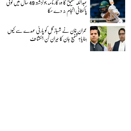
عبداللہ شفیق کا وہ کارنامہ جو گزشتہ 49 سال میں کوئی
پاکستانی انجام نہ دے سکا
عمران خان نے شہباز گل کو پارٹی عہدے سے کیوں
ہٹایا؟ شفیع جان کا حیران کن انکشا ف