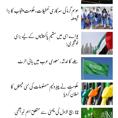
موسم گرما کی سرکاری تعطیلات،حکومت پنجاب کا بڑا
فیصلہ
یو اے ای میں مقیم پاکستانیوں کے لیے بڑی
خوشخبری!
حملے کا خدشہ، سعودی عرب میں ہائی الرٹ
حکومت نے پیٹرولیم مصنوعات کی نئی قیمتوں کا
اعلان کردیا
12 ربیع الاول کی چھٹی سے متعلق اہم خبر آگئی