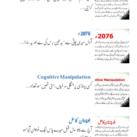
کراچی…
2076ء
آئزل میری پوتی ہے‘ یہ تین برس کی ہے اور یہ سارا…
Cognitive Manipulation
کسی پہاڑی پر جنگلی مرغیاں رہتی تھیں‘ وہ تعداد…
بلوچستان کا حل
آج سے 15 سال قبل میرے پاس ایک نوجوان آیا‘ وہ