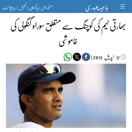
Ski
جا وید چوہدری
صفحۂ اول
پاکستان
کھیل
زیرو پوائنٹ
t
|
|
|
conten
بھارتی ٹیم کی کوچنگ سے متعلق سوراو گنگولی کی
خاموشی
اپریل‬‮
|
2015
17