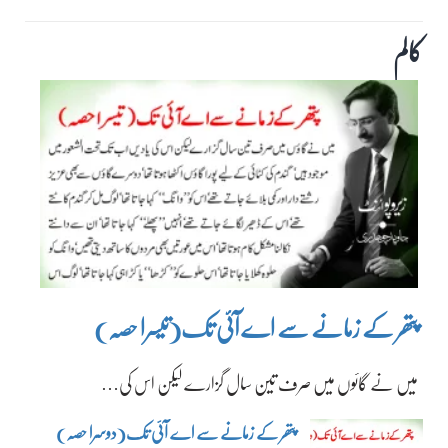
کالم
پتھر کے زمانے سے اے آئی تک(تیسرا حصہ)
میں نے گائوں میں صرف تین سال گزارے لیکن اس کی…
پتھر کے زمانے سے اے آئی تک(دوسرا حصہ)