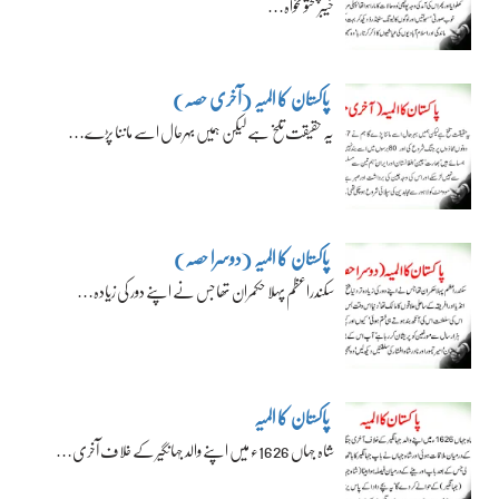
خیبرپختونخواہ…
پاکستان کا المیہ (آخری حصہ)
یہ حقیقت تلخ ہے لیکن ہمیں بہرحال اسے ماننا پڑے…
پاکستان کا المیہ (دوسرا حصہ)
سکندراعظم پہلا حکمران تھا جس نے اپنے دور کی زیادہ…
پاکستان کا المیہ
شاہ جہاں 1626ء میں اپنے والد جہانگیر کے خلاف آخری…