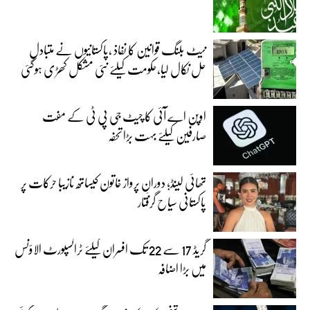
نیٹ بلنگ قوانین کا نفاذ ،پاکستانیوں نے متبادل
حل نکال لیا،حکومت کیلئے نئی مشکل کھڑی ہوگئی
اوپن اے آئی کا چیٹ جی پی ٹی کے مفت
صارفین کیلئے بہت بڑا تحفہ
تھائی لینڈ؛ دورانِ پرواز خاتون کیساتھ نازیبا حرکات پر
پاکستانی سیاح گرفتار
گریڈ 17 سے 22 تک افسران کیلئے ٹرانسپورٹ الاؤنس
میں بڑا اضافہ