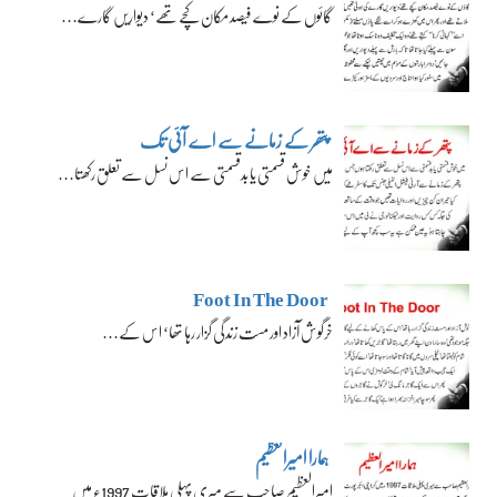
گائوں کے نوے فیصد مکان کچے تھے‘ دیواریں گارے…
پتھر کے زمانے سے اے آئی تک
میں خوش قسمتی یا بدقسمتی سے اس نسل سے تعلق رکھتا…
Foot In The Door
خرگوش آزاد اور مست زندگی گزار رہا تھا‘ اس کے…
ہمارا امیرالعظیم
امیرالعظیم صاحب سے میری پہلی ملاقات 1997ء میں