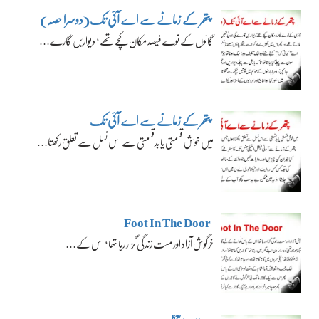
پتھر کے زمانے سے اے آئی تک(دوسرا حصہ)
گائوں کے نوے فیصد مکان کچے تھے‘ دیواریں گارے…
پتھر کے زمانے سے اے آئی تک
میں خوش قسمتی یا بدقسمتی سے اس نسل سے تعلق رکھتا…
Foot In The Door
خرگوش آزاد اور مست زندگی گزار رہا تھا‘ اس کے…