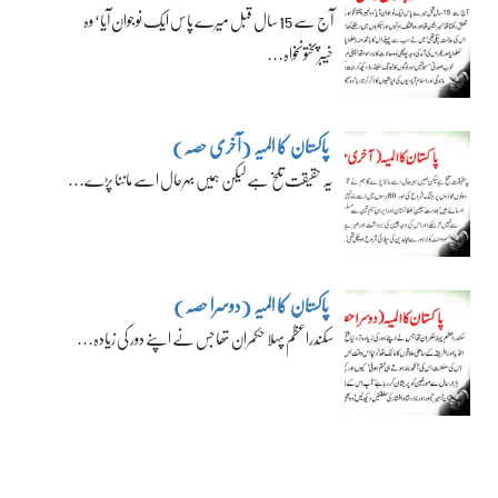
آج سے 15 سال قبل میرے پاس ایک نوجوان آیا‘ وہ
خیبرپختونخواہ…
پاکستان کا المیہ (آخری حصہ)
یہ حقیقت تلخ ہے لیکن ہمیں بہرحال اسے ماننا پڑے…
پاکستان کا المیہ (دوسرا حصہ)
سکندراعظم پہلا حکمران تھا جس نے اپنے دور کی زیادہ…