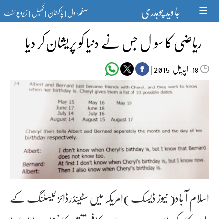
Ski
جا وید چوہدری
صفحۂ اول
پاکستان
کھیل
زیرو پوائنٹ
t
|
|
|
conten
ریاضی کا سوال جس نے دنیا کو پریشان کر دیا
اپریل‬‮
|
2015
18
اسلام آ باد( نیوز ڈیسک )امریکہ میں سٹینڈرڈائز ٹیسٹنگ کے