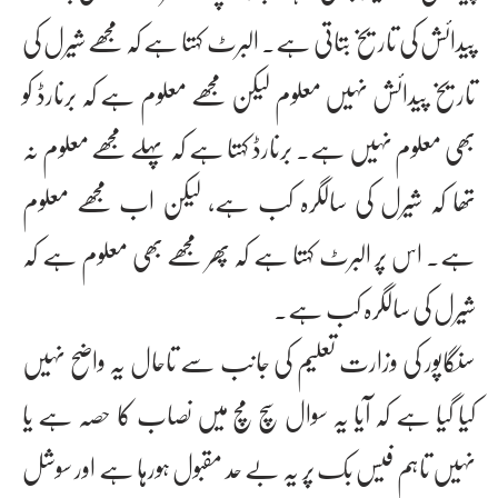
پیدائش کی تاریخ بتاتی ہے۔ البرٹ کہتا ہے کہ مجھے شیرل کی
تاریخ پیدائش نہیں معلوم لیکن مجھے معلوم ہے کہ برنارڈ کو
بھی معلوم نہیں ہے۔ برنارڈ کہتا ہے کہ پہلے مجھے معلوم نہ
تھا کہ شیرل کی سالگرہ کب ہے، لیکن اب مجھے معلوم
ہے۔ اس پر البرٹ کہتا ہے کہ پھر مجھے بھی معلوم ہے کہ
شیرل کی سالگرہ کب ہے۔
سنگاپور کی وزارت تعلیم کی جانب سے تاحال یہ واضح نہیں
کیا گیا ہے کہ آیا یہ سوال سچ مچ میں نصاب کا حصہ ہے یا
نہیں تاہم فیس بک پر یہ بے حد مقبول ہورہا ہے اور سوشل