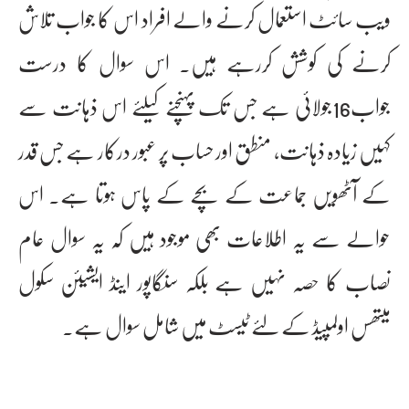
ویب سائٹ استعمال کرنے والے افراد اس کا جواب تلاش
کرنے کی کوشش کررہے ہیں۔ اس سوال کا درست
جواب16جولائی ہے جس تک پہنچنے کیلئے اس ذہانت سے
کہیں زیادہ ذہانت، منطق اور حساب پر عبور درکار ہے جس قدر
کے آٹھویں جماعت کے بچے کے پاس ہوتا ہے۔ اس
حوالے سے یہ اطلاعات بھی موجود ہیں کہ یہ سوال عام
نصاب کا حصہ نہیں ہے بلکہ سنگاپور اینڈ ایشیئن سکول
میتھس اولمپیڈ کے لئے ٹیسٹ میں شامل سوال ہے۔