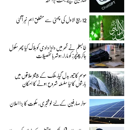
12 ربیع الاول کی چھٹی سے متعلق اہم خبر آگئی
طالبعلم نے گھر میں دادا دادی کو ہلاک کیا پھر سکول
جاکر 5ٹیچرز کو مارا، ہوشربا تفصیلات
موسم کا تیور بدل گیا، ملک کے بیشتر علاقوں میں
بارشوں کا نیا سلسلہ شروع ہونے کا امکان
سولر صارفین کےلئے خوشخبری، حکوت کا بڑا اعلان