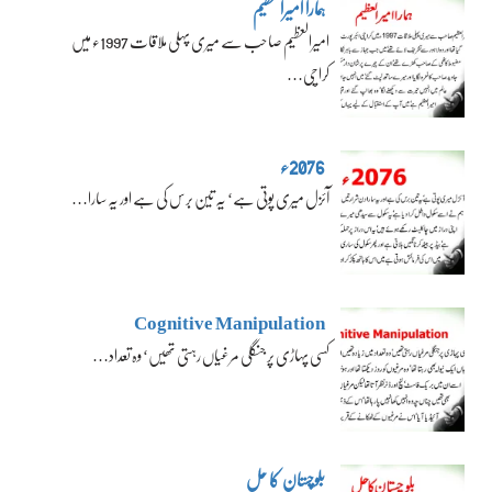
ہمارا امیرالعظیم
امیرالعظیم صاحب سے میری پہلی ملاقات 1997ء میں
کراچی…
2076ء
آئزل میری پوتی ہے‘ یہ تین برس کی ہے اور یہ سارا…
Cognitive Manipulation
کسی پہاڑی پر جنگلی مرغیاں رہتی تھیں‘ وہ تعداد…
بلوچستان کا حل