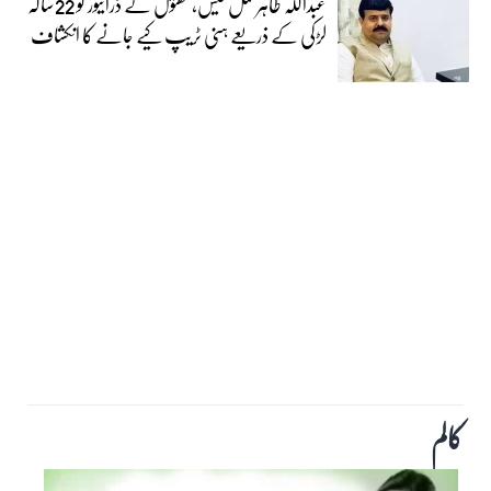
عبداللہ طاہر قتل کیس،مقتول کے ڈرائیور کو 22سالہ
لڑکی کے ذریعے ہنی ٹریپ کیے جانے کا انکشاف
کالم