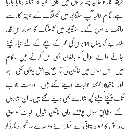
طریقہ کار کو حالیہ چند برسوں میں کافی تنقید کا نشانہ بنایا جارہا
ہے، تاہم غالباً آپ سنگاپور میں ٹیسٹنگ کے طریقہ کار سے
واقف نہ ہوں گے۔ سنگاپور میں ٹیسٹنگ کا معیار اس قدر
بلند ہے کہ یہاں 14برس کی عمر کے بچے کے لئے تیار کیئے
جانے والے سوال کو بالغان بھی حل کرنے میں ناکام
ہیں۔ اس سوال میں خاتون کی تاریخ پیدائش پوچھی گئی ہے
اور ساتھ10ممکنہ جوابات دیئے گئے ہیں۔ درست جواب
تک پہنچنے کیلئے کچھ اشارے بھی دیئے گئے ہیں۔ ان اشاروں
کے مطابق سوال پوچھنے والی خاتون شیرل البرٹ کو اپنی
پیدائش کا مہینہ بتاتی ہے جبکہ اپنے دوسرے ساتھی برنارڈ کو