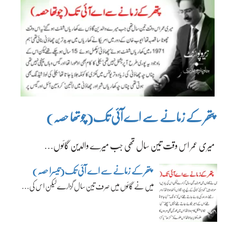
پتھر کے زمانے سے اے آئی تک(چوتھا حصہ)
میری عمر اس وقت تین سال تھی جب میرے والدین گائوں…
پتھر کے زمانے سے اے آئی تک(تیسرا حصہ)
میں نے گائوں میں صرف تین سال گزارے لیکن اس کی…