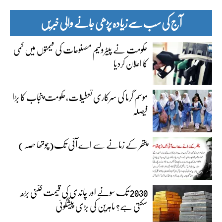
آج کی سب سے زیادہ پڑھی جانے والی خبریں
حکومت نے پیٹرولیم مصنوعات کی قیمتوں میں کمی
کا اعلان کردیا
موسم گرما کی سرکاری تعطیلات،حکومت پنجاب کا بڑا
فیصلہ
پتھر کے زمانے سے اے آئی تک(چوتھا حصہ)
2030 تک سونے اور چاندی کی قیمت کتنی بڑھ
سکتی ہے؟ ماہرین کی بڑی پیشگوئی