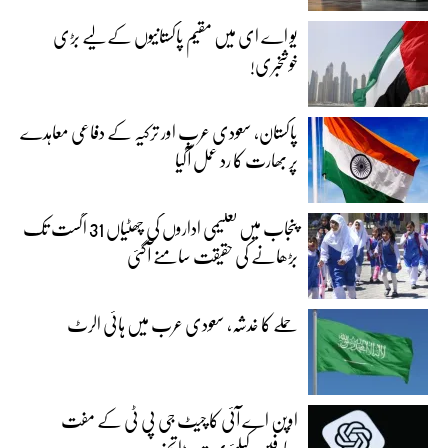
یو اے ای میں مقیم پاکستانیوں کے لیے بڑی
خوشخبری!
پاکستان، سعودی عرب اور ترکیہ کے دفاعی معاہدے
پر بھارت کا رد عمل آگیا
پنجاب میں تعلیمی اداروں کی چھٹیاں 31 اگست تک
بڑھانے کی حقیقت سامنے آگئی
حملے کا خدشہ، سعودی عرب میں ہائی الرٹ
اوپن اے آئی کا چیٹ جی پی ٹی کے مفت
صارفین کیلئے بہت بڑا تحفہ