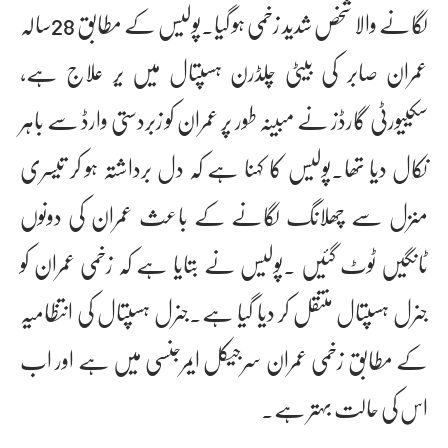
لگانے والا شخص شدید زخمی ہو گیا۔پولیس کے مطابق 28سالہ
عمران صابر کی بیٹی چلڈرن ہسپتال میں یر علاج ہے،
سکییورٹی گارڈز نے مبینہ طور پر عمران کو زبردستی وارڈ سے باہر
نکال دیا تھا۔پولیس کا کہنا ہے کہ دل برداشتہ ہو کر تیسری
منزل سے چھلانگ لگانے کے باعث عمران کی دونوں
ٹانگیں ٹوٹ گئیں ۔پولیس نے بتایا ہے کہ زخمی عمران کو
جنرل ہسپتال منتقل کر دیا گیا ہے۔جنرل ہسپتال کی انتظامیہ
کے مطابق زخمی عمران سرجیکل ایمرجنسی میں ہے اور اب
اس کی حالت بہتر ہے۔