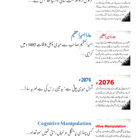
ہمارا امیرالعظیم
امیرالعظیم صاحب سے میری پہلی ملاقات 1997ء میں
کراچی…
2076ء
آئزل میری پوتی ہے‘ یہ تین برس کی ہے اور یہ سارا…
Cognitive Manipulation
کسی پہاڑی پر جنگلی مرغیاں رہتی تھیں‘ وہ تعداد…