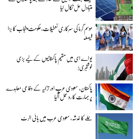
متبادل حل نکال لیا
موسم گرما کی سرکاری تعطیلات،حکومت پنجاب کا بڑا
فیصلہ
یو اے ای میں مقیم پاکستانیوں کے لیے بڑی
خوشخبری!
پاکستان، سعودی عرب اور ترکیہ کے دفاعی معاہدے
پر بھارت کا رد عمل آگیا
حملے کا خدشہ، سعودی عرب میں ہائی الرٹ