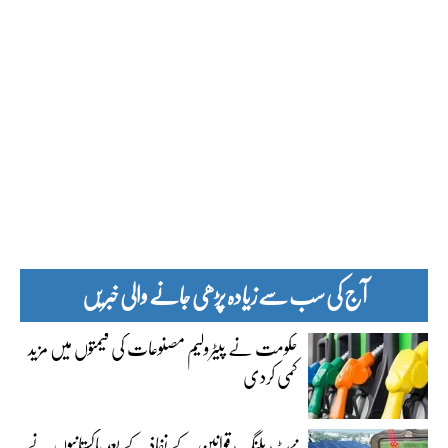
آج کی سب سے زیادہ پڑھی جانے والی خبریں
حکومت نے پیٹرولیم مصنوعات کی قیمتوں میں مزید
کمی کردی
نیٹ بلنگ قوانین کے نفاذ کے بعد پاکستانیوں نے