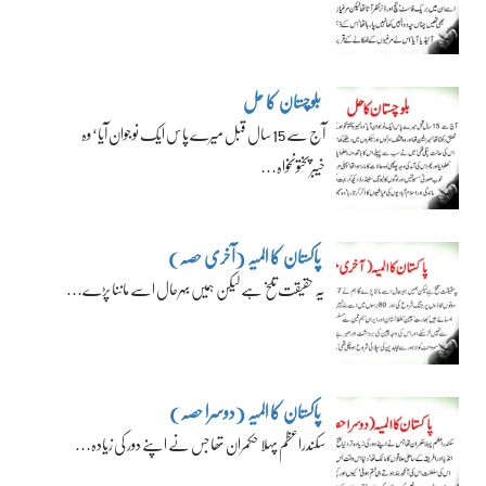
بلوچستان کا حل
آج سے 15 سال قبل میرے پاس ایک نوجوان آیا‘ وہ
خیبرپختونخواہ…
پاکستان کا المیہ (آخری حصہ)
یہ حقیقت تلخ ہے لیکن ہمیں بہرحال اسے ماننا پڑے…
پاکستان کا المیہ (دوسرا حصہ)
سکندراعظم پہلا حکمران تھا جس نے اپنے دور کی زیادہ…