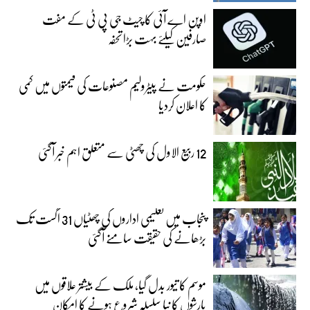
اوپن اے آئی کا چیٹ جی پی ٹی کے مفت
صارفین کیلئے بہت بڑا تحفہ
حکومت نے پیٹرولیم مصنوعات کی قیمتوں میں کمی
کا اعلان کردیا
12 ربیع الاول کی چھٹی سے متعلق اہم خبر آگئی
پنجاب میں تعلیمی اداروں کی چھٹیاں 31 اگست تک
بڑھانے کی حقیقت سامنے آگئی
موسم کا تیور بدل گیا، ملک کے بیشتر علاقوں میں
بارشوں کا نیا سلسلہ شروع ہونے کا امکان