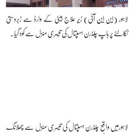
لاہور (این این آئی) زیر علاج بیٹی کے وارڈ سے زبردستی
نکالنے پر باپ چلڈرن ہسپتال کی تیسری منزل سے کود گیا۔
لاہورمیں واقع چلڈرن ہسپتال کی تیسری منزل سے چھلانگ