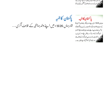
پاکستان کا المیہ
شاہ جہاں 1626ء میں اپنے والد جہانگیر کے خلاف آخری…