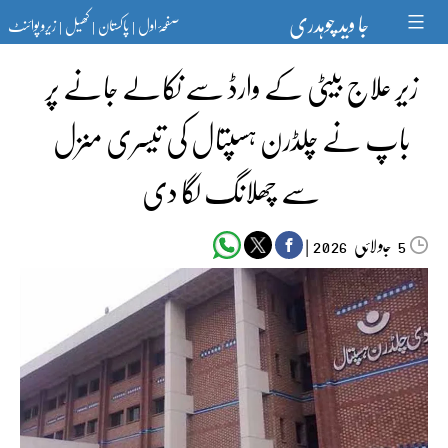
Ski
جا وید چوہدری
صفحۂ اول
پاکستان
کھیل
زیرو پوائنٹ
t
|
|
|
conten
زیر علاج بیٹی کے وارڈ سے نکالے جانے پر
باپ نے چلڈرن ہسپتال کی تیسری منزل
سے چھلانگ لگا دی
جولائی
|
2026
5