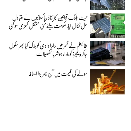
نیٹ بلنگ قوانین کا نفاذ ،پاکستانیوں نے متبادل
حل نکال لیا،حکومت کیلئے نئی مشکل کھڑی ہوگئی
طالبعلم نے گھر میں دادا دادی کو ہلاک کیا پھر سکول
جاکر 5ٹیچرز کو مارا، ہوشربا تفصیلات
سونے کی قیمت میں آج پھر بڑا اضافہ