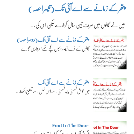
پتھر کے زمانے سے اے آئی تک(تیسرا حصہ)
میں نے گائوں میں صرف تین سال گزارے لیکن اس کی…
پتھر کے زمانے سے اے آئی تک(دوسرا حصہ)
گائوں کے نوے فیصد مکان کچے تھے‘ دیواریں گارے…
پتھر کے زمانے سے اے آئی تک
میں خوش قسمتی یا بدقسمتی سے اس نسل سے تعلق رکھتا…
Foot In The Door
خرگوش آزاد اور مست زندگی گزار رہا تھا‘ اس کے…