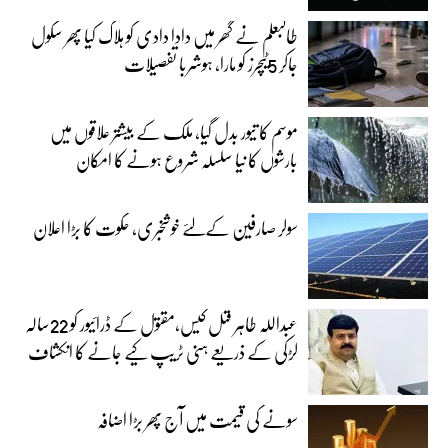
طالبعلم نے گھر میں دادا دادی کو ہلاک کیا پھر سکول
جاکر 5ٹیچرز کو مارا، ہوشربا تفصیلات
موسم کا تیور بدل گیا، ملک کے بیشتر علاقوں میں
بارشوں کا نیا سلسلہ شروع ہونے کا امکان
سولر صارفین کےلئے خوشخبری، حکوت کا بڑا اعلان
عبداللہ طاہر قتل کیس،مقتول کے ڈرائیور کو 22سالہ
لڑکی کے ذریعے ہنی ٹریپ کیے جانے کا انکشاف
سونے کی قیمت میں آج پھر بڑا اضافہ