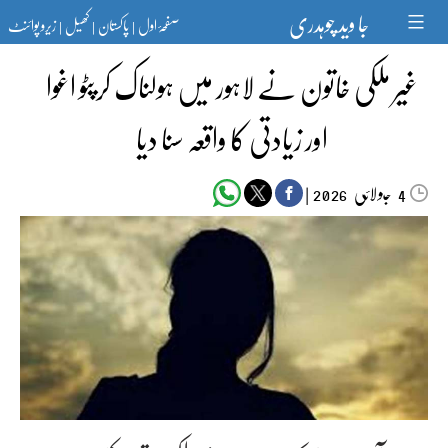
Ski
جا وید چوہدری
صفحۂ اول
پاکستان
کھیل
زیرو پوائنٹ
t
|
|
|
conten
غیر ملکی خاتون نے لاہور میں ہولناک کرپٹو اغوا
اور زیادتی کا واقعہ سنا دیا
جولائی
|
2026
4