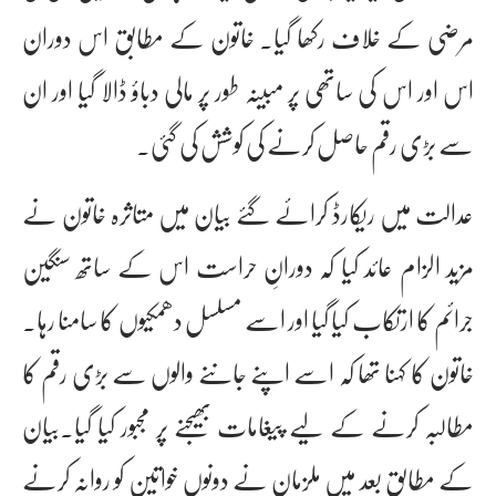
مرضی کے خلاف رکھا گیا۔ خاتون کے مطابق اس دوران
اس اور اس کی ساتھی پر مبینہ طور پر مالی دباؤ ڈالا گیا اور ان
سے بڑی رقم حاصل کرنے کی کوشش کی گئی۔
عدالت میں ریکارڈ کرائے گئے بیان میں متاثرہ خاتون نے
مزید الزام عائد کیا کہ دورانِ حراست اس کے ساتھ سنگین
جرائم کا ارتکاب کیا گیا اور اسے مسلسل دھمکیوں کا سامنا رہا۔
خاتون کا کہنا تھا کہ اسے اپنے جاننے والوں سے بڑی رقم کا
مطالبہ کرنے کے لیے پیغامات بھیجنے پر مجبور کیا گیا۔بیان
کے مطابق بعد میں ملزمان نے دونوں خواتین کو روانہ کرنے