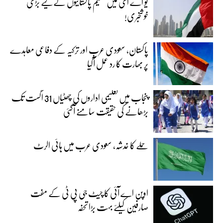
یو اے ای میں مقیم پاکستانیوں کے لیے بڑی
خوشخبری!
پاکستان، سعودی عرب اور ترکیہ کے دفاعی معاہدے
پر بھارت کا رد عمل آگیا
پنجاب میں تعلیمی اداروں کی چھٹیاں 31 اگست تک
بڑھانے کی حقیقت سامنے آگئی
حملے کا خدشہ، سعودی عرب میں ہائی الرٹ
اوپن اے آئی کا چیٹ جی پی ٹی کے مفت
صارفین کیلئے بہت بڑا تحفہ