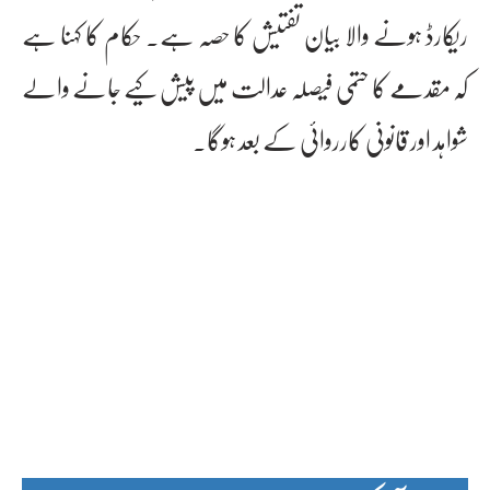
ریکارڈ ہونے والا بیان تفتیش کا حصہ ہے۔ حکام کا کہنا ہے
کہ مقدمے کا حتمی فیصلہ عدالت میں پیش کیے جانے والے
شواہد اور قانونی کارروائی کے بعد ہوگا۔