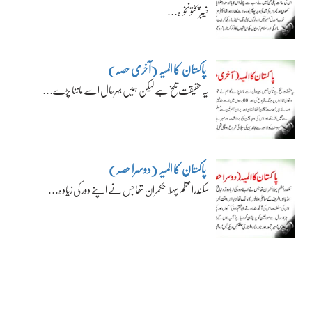
خیبرپختونخواہ…
پاکستان کا المیہ (آخری حصہ)
یہ حقیقت تلخ ہے لیکن ہمیں بہرحال اسے ماننا پڑے…
پاکستان کا المیہ (دوسرا حصہ)
سکندراعظم پہلا حکمران تھا جس نے اپنے دور کی زیادہ…