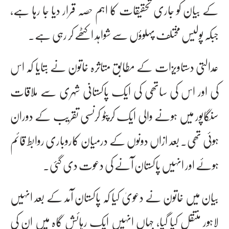
کے بیان کو جاری تحقیقات کا اہم حصہ قرار دیا جا رہا ہے،
جبکہ پولیس مختلف پہلوؤں سے شواہد اکٹھے کر رہی ہے۔
عدالتی دستاویزات کے مطابق متاثرہ خاتون نے بتایا کہ اس
کی اور اس کی ساتھی کی ایک پاکستانی شہری سے ملاقات
سنگاپور میں ہونے والی ایک کرپٹو کرنسی تقریب کے دوران
ہوئی تھی۔ بعد ازاں دونوں کے درمیان کاروباری روابط قائم
ہوئے اور انہیں پاکستان آنے کی دعوت دی گئی۔
بیان میں خاتون نے دعویٰ کیا کہ پاکستان آمد کے بعد انہیں
لاہور منتقل کیا گیا، جہاں انہیں ایک رہائش گاہ میں ان کی