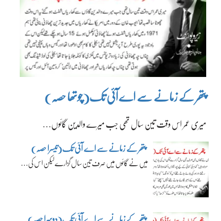
پتھر کے زمانے سے اے آئی تک(چوتھا حصہ)
میری عمر اس وقت تین سال تھی جب میرے والدین گائوں…
پتھر کے زمانے سے اے آئی تک(تیسرا حصہ)
میں نے گائوں میں صرف تین سال گزارے لیکن اس کی…
پتھر کے زمانے سے اے آئی تک(دوسرا حصہ)