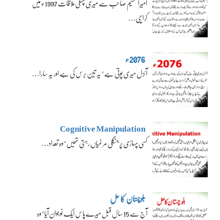
امیرالعظیم صاحب سے میری پہلی ملاقات 1997ء میں
کراچی…
2076ء
آئزل میری پوتی ہے‘ یہ تین برس کی ہے اور یہ سارا…
Cognitive Manipulation
کسی پہاڑی پر جنگلی مرغیاں رہتی تھیں‘ وہ تعداد…
بلوچستان کا حل
آج سے 15 سال قبل میرے پاس ایک نوجوان آیا‘ وہ