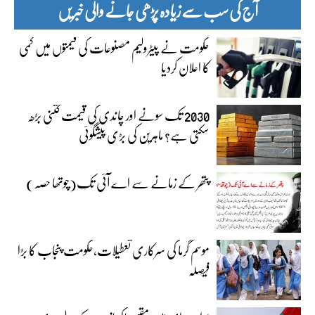
آج کی سب سے زیادہ پڑھی جانے والی خبریں
حکومت نے پیٹرولیم مصنوعات کی قیمتوں میں کمی
کا اعلان کردیا
2030 تک سونے اور چاندی کی قیمت کتنی بڑھ
سکتی ہے؟ ماہرین کی بڑی پیشگوئی
پتھر کے زمانے سے اے آئی تک(چوتھا حصہ)
موسم گرما کی سرکاری تعطیلات،حکومت پنجاب کا بڑا
فیصلہ