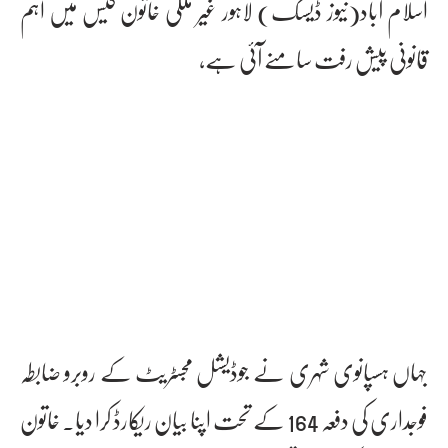
اسلام آباد(نیوز ڈیسک) لاہور غیر ملکی خاتون کیس میں اہم
قانونی پیش رفت سامنے آئی ہے،
جہاں ہسپانوی شہری نے جوڈیشل مجسٹریٹ کے روبرو ضابطہ
فوجداری کی دفعہ 164 کے تحت اپنا بیان ریکارڈ کرا دیا۔ خاتون