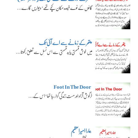
گائوں کے نوے فیصد مکان کچے تھے‘ دیواریں گارے…
پتھر کے زمانے سے اے آئی تک
میں خوش قسمتی یا بدقسمتی سے اس نسل سے تعلق رکھتا…
Foot In The Door
خرگوش آزاد اور مست زندگی گزار رہا تھا‘ اس کے…
ہمارا امیرالعظیم