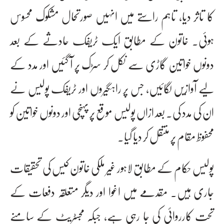
کا تاثر دیا، تاہم راستے میں انہیں صورتحال مشکوک محسوس
ہوئی۔ خاتون کے مطابق ایک ٹریفک حادثے کے بعد
دونوں خواتین گاڑی سے نکل کر سڑک پر آ گئیں اور مدد کے
لیے آوازیں لگائیں، جس پر راہگیروں اور ٹریفک پولیس نے
ان کی مدد کی۔ بعد ازاں پولیس موقع پر پہنچی اور دونوں خواتین کو
محفوظ مقام پر منتقل کر دیا گیا۔
پولیس حکام کے مطابق لاہور غیر ملکی خاتون کیس کی تحقیقات
جاری ہیں۔ مقدمے میں اغوا اور دیگر متعلقہ دفعات کے
تحت کارروائی کی جا رہی ہے، جبکہ مجسٹریٹ کے سامنے