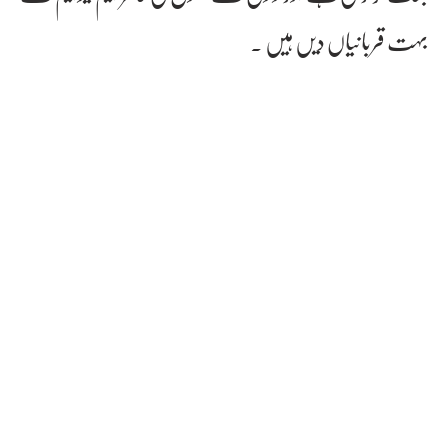
بہت قربانیاں دیں ہیں ۔