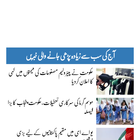
آج کی سب سے زیادہ پڑھی جانے والی خبریں
حکومت نے پیٹرولیم مصنوعات کی قیمتوں میں کمی
کا اعلان کردیا
موسم گرما کی سرکاری تعطیلات،حکومت پنجاب کا بڑا
فیصلہ
یو اے ای میں مقیم پاکستانیوں کے لیے بڑی