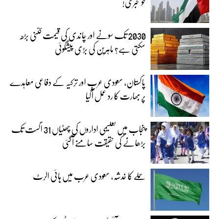
خوشخبری!
2030 تک سونے اور چاندی کی قیمت کتنی بڑھ
سکتی ہے؟ ماہرین کی بڑی پیشگوئی
پاکستان، سعودی عرب اور ترکیہ کے دفاعی معاہدے
پر بھارت کا رد عمل آگیا
پنجاب میں تعلیمی اداروں کی چھٹیاں 31 اگست تک
بڑھانے کی حقیقت سامنے آگئی
حملے کا خدشہ، سعودی عرب میں ہائی الرٹ