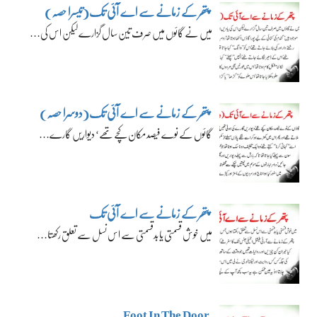
پتھر کے زمانے سے اے آئی تک(تیسرا حصہ)
میں نے گائوں میں صرف تین سال گزارے لیکن اس کی…
پتھر کے زمانے سے اے آئی تک(دوسرا حصہ)
گائوں کے نوے فیصد مکان کچے تھے‘ دیواریں گارے…
پتھر کے زمانے سے اے آئی تک
میں خوش قسمتی یا بدقسمتی سے اس نسل سے تعلق رکھتا…
Foot In The Door