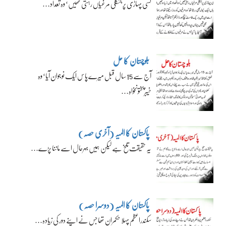
کسی پہاڑی پر جنگلی مرغیاں رہتی تھیں‘ وہ تعداد…
بلوچستان کا حل
آج سے 15 سال قبل میرے پاس ایک نوجوان آیا‘ وہ
خیبرپختونخواہ…
پاکستان کا المیہ (آخری حصہ)
یہ حقیقت تلخ ہے لیکن ہمیں بہرحال اسے ماننا پڑے…
پاکستان کا المیہ (دوسرا حصہ)
سکندراعظم پہلا حکمران تھا جس نے اپنے دور کی زیادہ…