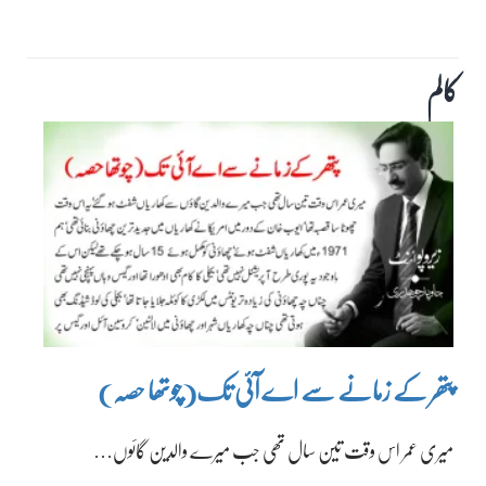
کالم
پتھر کے زمانے سے اے آئی تک(چوتھا حصہ)
میری عمر اس وقت تین سال تھی جب میرے والدین گائوں…