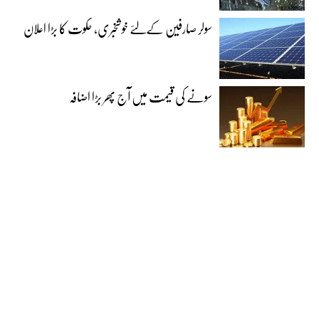
سولر صارفین کےلئے خوشخبری، حکوت کا بڑا اعلان
سونے کی قیمت میں آج پھر بڑا اضافہ