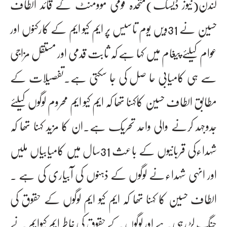
لندن(نیوز ڈیسک)متحدہ قومی موومنٹ کے قائد الطاف
حسین نے 31ویں یوم تاسیس پر ایم کیو ایم کے کارکنوں اور
عوام کیلئے پیغام میں کہا ہے کہ ثابت قدمی اور مستقل مزاجی
سے ہی کامیابی حا صل کی جا سکتی ہے۔تفصیلات کے
مطابق الطاف حسین کاکہنا تھا کہ ایم کیو ایم محروم لوگوں کیلئے
جدوجہد کرنے والی واحد تحریک ہے۔ان کا مزید کہنا تھا کہ
شہداءکی قربانیوں کے باعث 31سال میں کامیابیاں ملیں
اور انہی شہداءنے لوگوں کے ذہنوں کی آبیاری کی ہے ۔
الطاف حسین کا کہنا تھا کہ ایم کیو ایم لوگوں کے حقوق کی
جنگ لڑ رہی ہے اور لوگوں کے حقوق کی خاطر ایم کیوایم نے