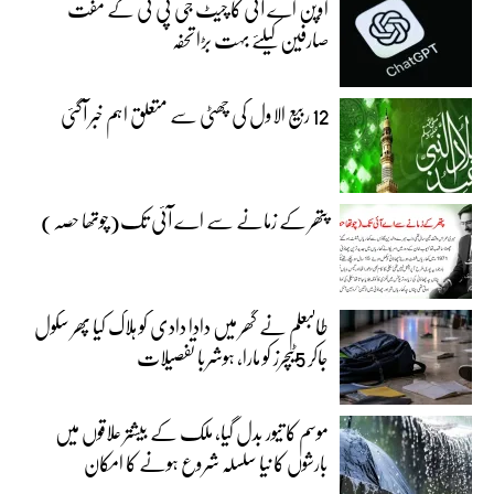
اوپن اے آئی کا چیٹ جی پی ٹی کے مفت
صارفین کیلئے بہت بڑا تحفہ
12 ربیع الاول کی چھٹی سے متعلق اہم خبر آگئی
پتھر کے زمانے سے اے آئی تک(چوتھا حصہ)
طالبعلم نے گھر میں دادا دادی کو ہلاک کیا پھر سکول
جاکر 5ٹیچرز کو مارا، ہوشربا تفصیلات
موسم کا تیور بدل گیا، ملک کے بیشتر علاقوں میں
بارشوں کا نیا سلسلہ شروع ہونے کا امکان