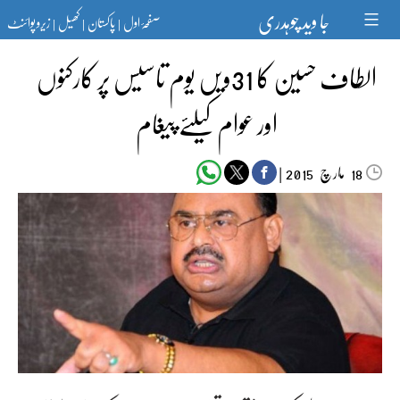
Ski
جا وید چوہدری
صفحۂ اول
پاکستان
کھیل
زیرو پوائنٹ
t
|
|
|
conten
الطاف حسین کا 31ویں یوم تاسیس پر کارکنوں
اور عوام کیلئے پیغام
مارچ‬‮
|
2015
18