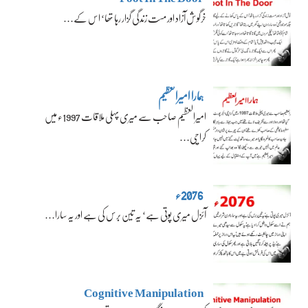
خرگوش آزاد اور مست زندگی گزار رہا تھا‘ اس کے…
ہمارا امیرالعظیم
امیرالعظیم صاحب سے میری پہلی ملاقات 1997ء میں
کراچی…
2076ء
آئزل میری پوتی ہے‘ یہ تین برس کی ہے اور یہ سارا…
Cognitive Manipulation