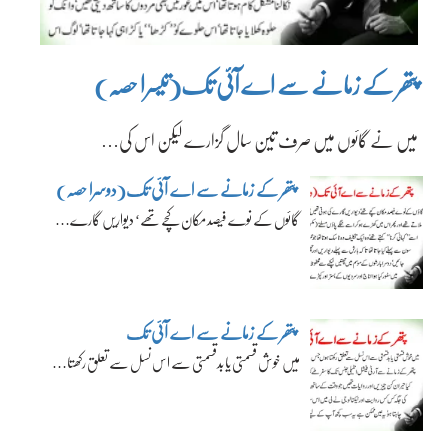
پتھر کے زمانے سے اے آئی تک(تیسرا حصہ)
میں نے گائوں میں صرف تین سال گزارے لیکن اس کی…
پتھر کے زمانے سے اے آئی تک(دوسرا حصہ)
گائوں کے نوے فیصد مکان کچے تھے‘ دیواریں گارے…
پتھر کے زمانے سے اے آئی تک
میں خوش قسمتی یا بدقسمتی سے اس نسل سے تعلق رکھتا…