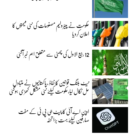
حکومت نے پیٹرولیم مصنوعات کی نئی قیمتوں کا
اعلان کردیا
12 ربیع الاول کی چھٹی سے متعلق اہم خبر آگئی
نیٹ بلنگ قوانین کا نفاذ ،پاکستانیوں نے متبادل
حل نکال لیا،حکومت کیلئے نئی مشکل کھڑی ہوگئی
اوپن اے آئی کا چیٹ جی پی ٹی کے مفت
صارفین کیلئے بہت بڑا تحفہ