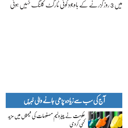
میں 3 روز گزرنے کے باوجود کوئی ٹارگٹ کلنگ نہیں ہوئی
آج کی سب سے زیادہ پڑھی جانے والی خبریں
حکومت نے پیٹرولیم مصنوعات کی قیمتوں میں مزید
کمی کردی