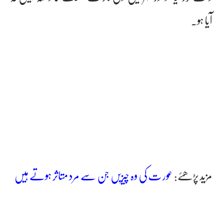
آیا ہو۔
مزید پڑھئے:
عور ت کی وہ چیزیں جن سے مرد متاثر ہوتے ہیں