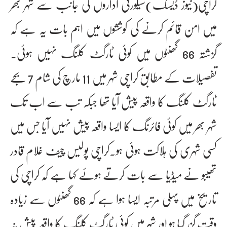
کراچی(نیوز ڈیسک)سیکورٹی اداروں کی جانب سے شہر بھر
میں امن قائم کرنے کی کوششوں میں اہم بات یہ ہے کہ
گزشتہ 66 گھنٹوں میں کوئی ٹارگٹ کلنگ نہیں ہوئی۔
تفصیلات کے مطابق کراچی شہر میں 11 مارچ کی شام 7 بجے
ٹارگٹ کلنگ کا واقعہ پیش آیا تھا جبکہ تب سے اب تک
شہر بھر میں کوئی فائرنگ کا ایسا واقعہ پیش نہیں آیا جس میں
کسی شہری کی ہلاکت ہوئی ہو۔کراچی پولیس چیف غلام قادر
تھیبو نے میڈیا سے بات کرتے ہوئے کہا ہے کہ کراچی کی
تاریخ میں پہلی مرتبہ ایسا ہوا ہے کہ 66 گھنٹوں سے زیادہ
وقت گزر گیا ہو اور شہر میں کوئی ٹارگٹ کلنگ کا واقعہ پیش نہ