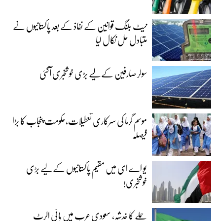
نیٹ بلنگ قوانین کے نفاذ کے بعد پاکستانیوں نے
متبادل حل نکال لیا
سولر صارفین کے لیے بڑی خوشخبری آگئی
موسم گرما کی سرکاری تعطیلات،حکومت پنجاب کا بڑا
فیصلہ
یو اے ای میں مقیم پاکستانیوں کے لیے بڑی
خوشخبری!
حملے کا خدشہ، سعودی عرب میں ہائی الرٹ