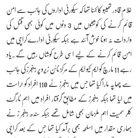
غلام قادر تھیبو کا کہنا تھا کہ سیکورٹی اداروں کی جانب سے امن
قائم کرنے کی کوششوں میں 3 دنوں میں کوئی بھی قتل کی
واردات نہ ہونا خوش آئند ہے جبکہ سیکورٹی ادارے کراچی میں
امن قائم کرنے کے لیے اسی طرح کوشاں رہیں گے۔یاد
رہے 11 مارچ کو ایم کیو ایم کے مرکز نائن زیرو پر رینجرز کی جانب
سے چھاپہ مارا گیا تھا جس میں رینجرز نے 110 افراد کو حراست
میں لیا تھا جبکہ رینجرز کے مطابق گرفتار افراد میں اہم ٹارگٹ
کلر سمیت اہم ملزمان بھی شامل تھے جبکہ سندھ رینجر ز نے
بھاری مقدار میں اسلحہ بھی برآمد کیا تھا جس کے بعد کراچی