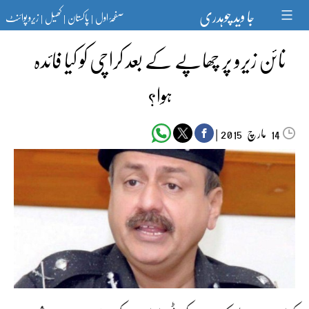
Ski
جا وید چوہدری
صفحۂ اول
پاکستان
کھیل
زیرو پوائنٹ
t
|
|
|
conten
نائن زیرو پر چھاپے کے بعد کراچی کو کیا فائدہ
ہوا؟
مارچ‬‮
|
2015
14