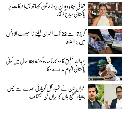
تھائی لینڈ؛ دورانِ پرواز خاتون کیساتھ نازیبا حرکات پر
پاکستانی سیاح گرفتار
گریڈ 17 سے 22 تک افسران کیلئے ٹرانسپورٹ الاؤنس
میں بڑا اضافہ
عبداللہ شفیق کا وہ کارنامہ جو گزشتہ 49 سال میں کوئی
پاکستانی انجام نہ دے سکا
عمران خان نے شہباز گل کو پارٹی عہدے سے کیوں
ہٹایا؟ شفیع جان کا حیران کن انکشا ف