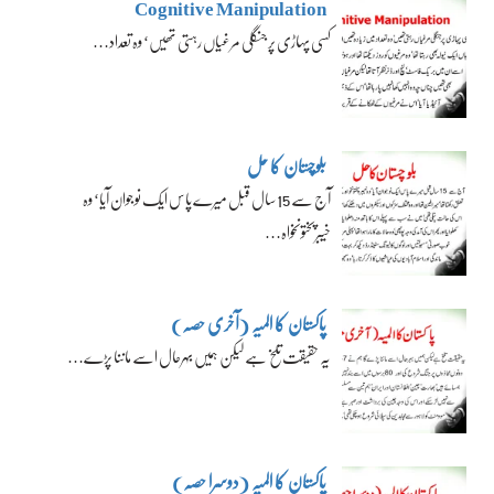
Cognitive Manipulation
کسی پہاڑی پر جنگلی مرغیاں رہتی تھیں‘ وہ تعداد…
بلوچستان کا حل
آج سے 15 سال قبل میرے پاس ایک نوجوان آیا‘ وہ
خیبرپختونخواہ…
پاکستان کا المیہ (آخری حصہ)
یہ حقیقت تلخ ہے لیکن ہمیں بہرحال اسے ماننا پڑے…
پاکستان کا المیہ (دوسرا حصہ)