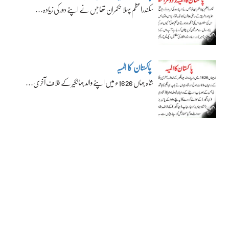
سکندراعظم پہلا حکمران تھا جس نے اپنے دور کی زیادہ…
پاکستان کا المیہ
شاہ جہاں 1626ء میں اپنے والد جہانگیر کے خلاف آخری…