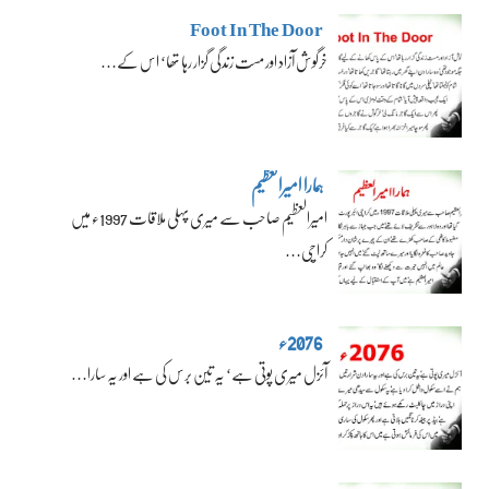
Foot In The Door
خرگوش آزاد اور مست زندگی گزار رہا تھا‘ اس کے…
ہمارا امیرالعظیم
امیرالعظیم صاحب سے میری پہلی ملاقات 1997ء میں
کراچی…
2076ء
آئزل میری پوتی ہے‘ یہ تین برس کی ہے اور یہ سارا…