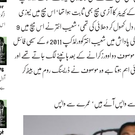
or
تر کے کیریئر کا آخری میچ بھی ثابت ہوا تھا‘ اس میچ میں نیوزی
خرگوش
لینڈ کے مڈل آرڈر بلے باز روز ٹیلر نے شعیب اختر کی دل کھول کر دھلائی کی تھی‘ شعیب اختر نے اس میچ میں 9
اس
اوورز میں 70 رنز کی پٹائی برداشت کی تھی‘ اس جرم کی پاداش میں شعیب اختر کوورلڈ کپ 2011ءکے سیمی فائنل
کہ موصوف دو اوورز کرانے کے بعد ہانپنے لگ جاتے تھے اور
ائی اہم ہوتا ہے وہ موصوف نے ڈریسنگ روم میں بیٹھ کر
076
آئزل
ہے ا
رے سے واپس آئے ہیں‘ عمرے سے واپس
بلو