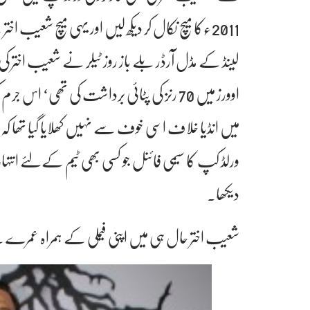
2011ءکا میچ نکال کر دیکھ لیں اور یہی میچ شعیب اخ
میں انڈیا خلاف اسی خوف سے نہیں کھلایا گیا تھا 
ورلڈ کپ کا سیمی فائنل جو کسی بھی ٹیم کےلئے انتہ
دیکھا۔
شعیب اختر حال ہی میں اپنی فیملی کے ہمراہ عم