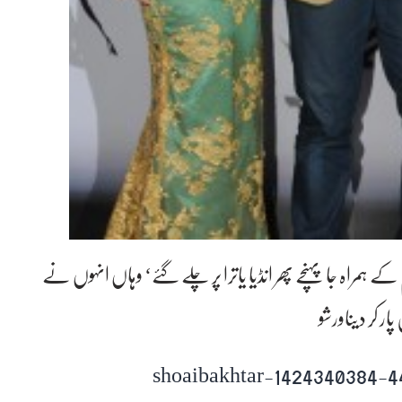
ہمراہ جا پہنچے پھر انڈیا یاترا پر چلے گئے‘ وہاں انہوں نے
ر کر دیںاورشو