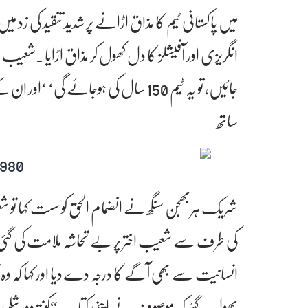
میں پاکستانی ٹیم کا مذاق اڑانے پر شدید تنقید کی ز
انگریزی اور آفیشلز کا دل کھول کر مذاق اڑایا۔شعیب اخ
جائیں، تو یہ ٹیم 150 سال کی ہوجائے گ
ساتھ
شریک ہربھجن سنگھ نے انضمام الحق کو سست کہا تو 
کی طرف سے شعیب اختر پر بے تحاشہ ملامت کی گئی۔
انسانیت سے بھی آگے کا درجہ دے دیا اور کہا کہ وہ
بھول گئے کہ موصوف نے اپنی کتاب “کونتروورشلی یورز”