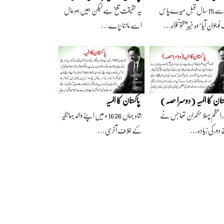
آج سے 15 سال قبل میرے پاس
یہ حقیقت تلخ ہے لیکن ہمیں بہرحال
وجوان آیا‘ وہ خیبرپختونخواہ…
اسے ماننا پڑے…
ستان کا المیہ (دوسرا حصہ)
پاکستان کا المیہ
راعظم پہلا حکمران تھا جس نے
شاہ جہاں 1626ء میں اپنے والد جہانگیر
 دور کی زیادہ…
کے خلاف آخری…