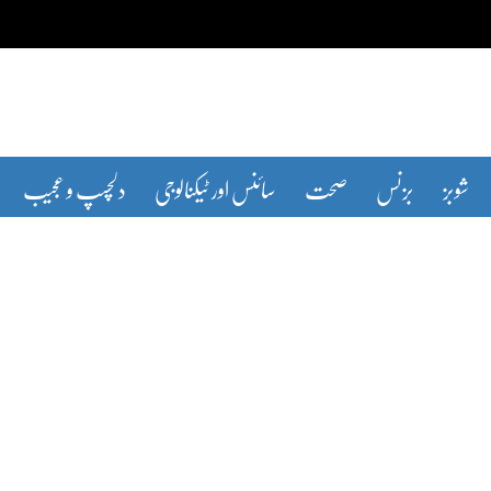
شوبز
بزنس
صحت
سائنس اور ٹیکنالوجی
دلچسپ و عجیب