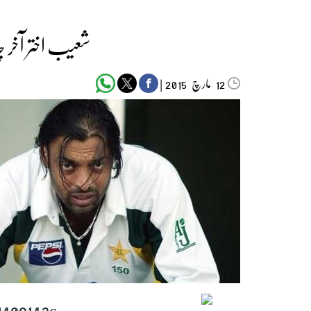
شعیب اختر آخر 
مارچ‬‮
|
2015
12