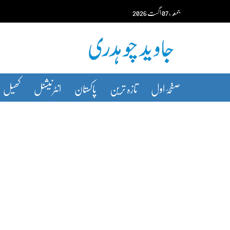
Ski
جمعہ‬‮
،
07
اگست‬‮
2026
t
conten
صفحۂ اول
تازہ ترین
پاکستان
انٹرنیشنل
کھیل