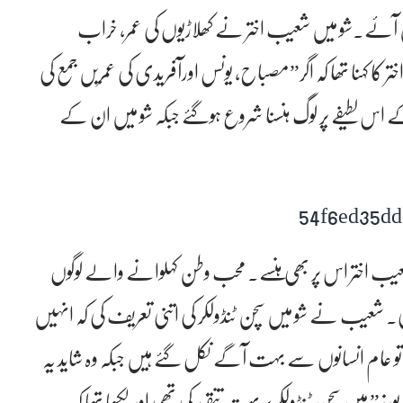
د میں آئے۔شو میں شعیب اختر نے کھلاڑیوں کی عمر، خراب
تر کا کہنا تھا کہ اگر”مصباح، یونس اورآفریدی کی عمریں جمع کی
ی‘ ‘اور ان کے اس لطیفے پر لوگ ہنسنا شروع ہوگئے جبکہ شو میں ان کے
شعیب اختر اس پر بھی ہنسے۔ محب وطن کہلوانے والے لوگوں
 شعیب نے شو میں سچن ٹنڈولکر کی اتنی تعریف کی کہ انہیں
 تو عام انسانوں سے بہت آگے نکل گئے ہیں جبکہ وہ شاید یہ
 میں سچن ٹنڈولکر پر بہت تنقید کی تھی اور لکھا تھا کہ