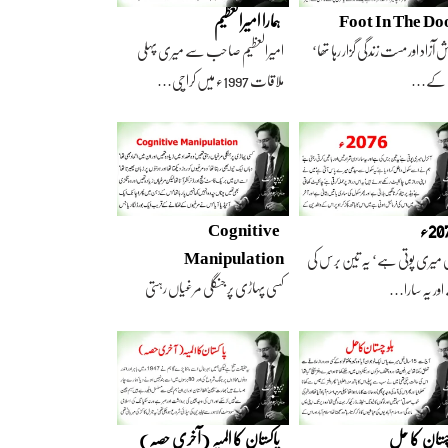
Foot In The Do
ہمارا امیرالعظیم
 آزاد اور مست زندگی گزار رہا تھا‘
امیرالعظیم صاحب سے میری پہلی
 کے…
ملاقات 1997ء میں کراچی…
2ء
Cognitive
Manipulation
 میری پوتی ہے‘ یہ تین برس کی
کسی پہاڑی پر جنگلی مرغیاں رہتی
ور یہ سارا…
تھیں‘ وہ تعداد…
چستان کا حل
پاکستان کا المیہ (آخری حصہ)