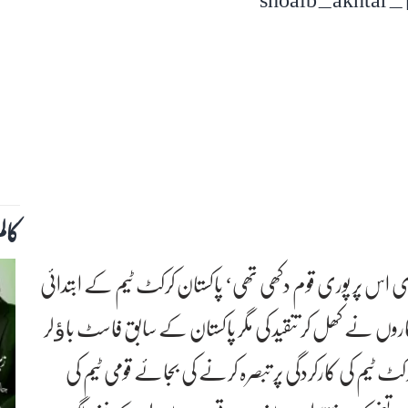
کال
ی اس پر پوری قوم دکھی تھی‘ پاکستان کرکٹ ٹیم کے ابتدائی
یہ نگاروں نے کھل کر تنقید کی مگر پاکستان کے سابق فاسٹ باﺅلر
ٹ ٹیم کی کارکردگی پر تبصرہ کرنے کی بجائے قومی ٹیم کی