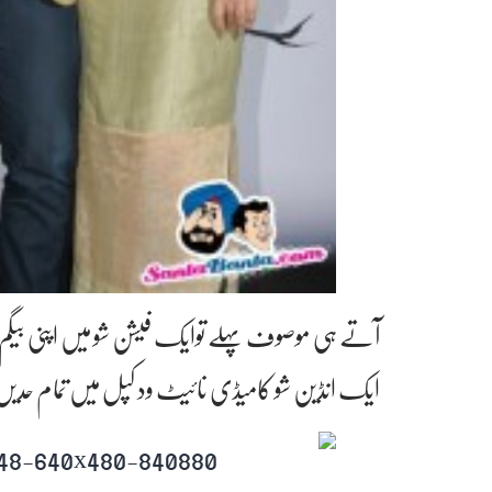
آتے ہی موصوف پہلے توایک فیشن شو میں اپنی بیگم کے 
ایک انڈین شو کامیڈی نائیٹ ود کپل میں تمام حدیں پا