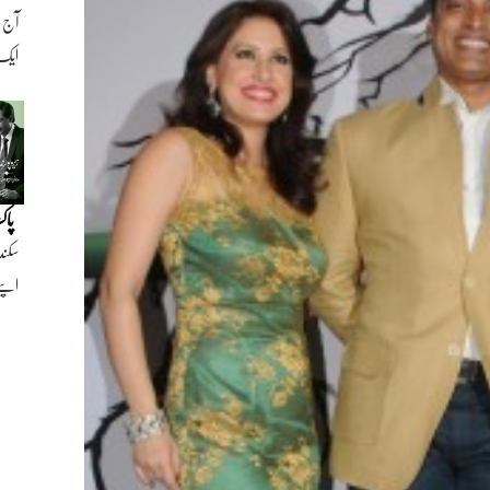
ایک ن
پاک
سکند
اپنے