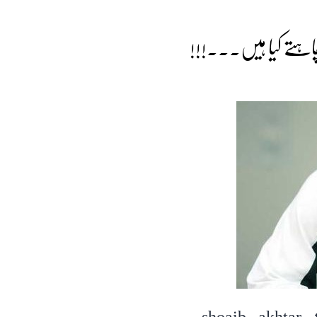
چاہتے کیا ہیں۔۔۔!!!