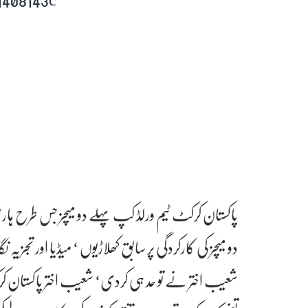
پاکستان کرکٹ ٹیم ورلڈ کپ پہلے دو میچز جس طرح ہار
دو میچز کی کارکردگی پر سابق کھلاڑیوں ‘ میڈیا اور تجز
شعیب اختر نے تو حد ہی کردی‘ شعیب اختر پاکستان کرک