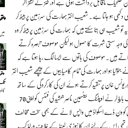
ن تضحیک ناقابل برداشت ہوتی ہے اور طنز کے نشتر اگر
ی دکھی ہو جاتا ہے۔ شعیب اختر بھارت کی سرزمین پر بیٹھ کر
پت
یہ تو شعیب ہی بتا سکتے ہیں کہ بھارت کی سرزمین پر بیٹھ کر وہ
میں
س کی وجہ سستی شہرت کا حصول ہو لیکن موصوف تبصرہ کرتے
 جاتے ہیں۔ موصوف کی باتوں سے ایسا لگ رہا ہوتا ہے کہ
 جتوایا ہو اور بھارت کی تمام کامیابیوں کے پیچھے شعیب اختر
پتھ
ر یونس خان پر تنقید کرتے ہوئے ان کی کارکردگی کے ساتھ
تک(
گائو
ساتھ ان کی عمر کا بھی مذاق اڑاتے ہیں‘ سابق فاسٹ باﺅلر نے اوپننگ بیٹسمین ناصر جمشید کی فٹنس کو اپنی70
دیو
خان کو ون ڈے اسکواڈ میں واپس لانے کے بھی سخت مخالف
یسی تھی اس کےلئے ان کا نیوزی لینڈ کے خلاف ورلڈ کپ