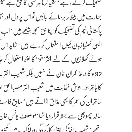
تضحیک کر تے رہے‘ تنقید کرنا ہر کسی کا حق ہے لیک
بھارت میں بیٹھ کر برسائے جائیں تو اس پر دل اور بھ
پاکستانی ٹیم کی تضحیک کو اپنا حق سمجھ بیٹھے ہیں‘ اب 
ایسی گھٹیا زبان کیوں استعمال کر رہے ہیں‘ شاید ا
ہوئے کھلاڑیوں کےلئے اکثر ”تو“ کا لفظ استعمال کر
92ءکا ورلڈ عمران خان نے نہیں بلکہ شعیب اختر نے
کا ہاتھ ہو۔ جوش خطابت میں شعیب اختر مصباالحق او
سالہ پھوپھی سے بہتر قرار دیا تھا‘موصوف یونس 
تھے ‘ شعیب اختر کی اپنی کارکردگی ورلڈکپ میں ک