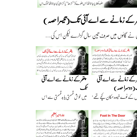
ھر کے زمانے سے اے آئی تک(تیسرا حصہ)
 نے گائوں میں صرف تین سال گزارے لیکن اس کی…
ر کے زمانے سے اے آئی
پتھر کے زمانے سے اے آئی
دوسرا حصہ)
تک
ں کے نوے فیصد مکان کچے تھے‘
میں خوش قسمتی یا بدقسمتی سے اس
اریں گارے…
نسل سے تعلق رکھتا…