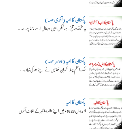
پاکستان کا المیہ (آخری حصہ)
یہ حقیقت تلخ ہے لیکن ہمیں بہرحال اسے ماننا پڑے…
پاکستان کا المیہ (دوسرا حصہ)
سکندراعظم پہلا حکمران تھا جس نے اپنے دور کی زیادہ…
پاکستان کا المیہ
شاہ جہاں 1626ء میں اپنے والد جہانگیر کے خلاف آخری…