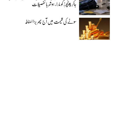
جاکر 5ٹیچرز کو مارا، ہوشربا تفصیلات
سونے کی قیمت میں آج پھر بڑا اضافہ