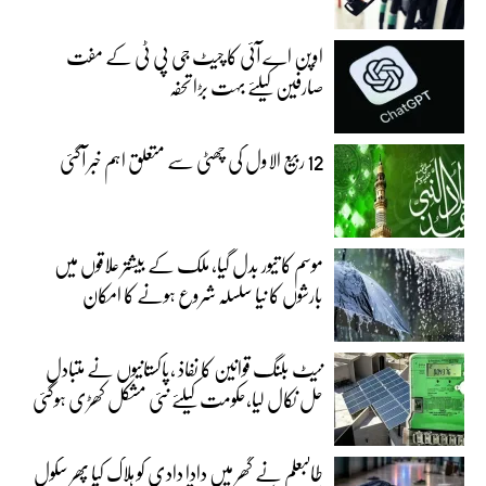
اوپن اے آئی کا چیٹ جی پی ٹی کے مفت
صارفین کیلئے بہت بڑا تحفہ
12 ربیع الاول کی چھٹی سے متعلق اہم خبر آگئی
موسم کا تیور بدل گیا، ملک کے بیشتر علاقوں میں
بارشوں کا نیا سلسلہ شروع ہونے کا امکان
نیٹ بلنگ قوانین کا نفاذ ،پاکستانیوں نے متبادل
حل نکال لیا،حکومت کیلئے نئی مشکل کھڑی ہوگئی
طالبعلم نے گھر میں دادا دادی کو ہلاک کیا پھر سکول