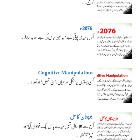
کراچی…
2076ء
آئزل میری پوتی ہے‘ یہ تین برس کی ہے اور یہ سارا…
Cognitive Manipulation
کسی پہاڑی پر جنگلی مرغیاں رہتی تھیں‘ وہ تعداد…
بلوچستان کا حل
آج سے 15 سال قبل میرے پاس ایک نوجوان آیا‘ وہ
خیبرپختونخواہ…