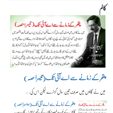
کالم
پتھر کے زمانے سے اے آئی تک(تیسرا حصہ)
میں نے گائوں میں صرف تین سال گزارے لیکن اس کی…
پتھر کے زمانے سے اے آئی تک(دوسرا حصہ)
گائوں کے نوے فیصد مکان کچے تھے‘ دیواریں گارے…