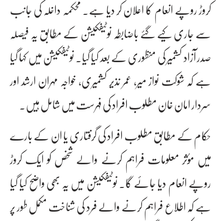
کروڑ روپے انعام کا اعلان کر دیا ہے۔ محکمہ داخلہ کی جانب
سے جاری کیے گئے باضابطہ نوٹیفکیشن کے مطابق یہ فیصلہ
صدر آزاد کشمیر کی منظوری کے بعد کیا گیا۔ نوٹیفکیشن میں کہا گیا
ہے کہ شوکت نواز میر، عمر نذیر کشمیری، خواجہ مہران ارشد اور
سردار امان خان مطلوب افراد کی فہرست میں شامل ہیں۔
حکام کے مطابق مطلوب افراد کی گرفتاری یا ان کے بارے
میں مؤثر معلومات فراہم کرنے والے شخص کو ایک کروڑ
روپے انعام دیا جائے گا۔ نوٹیفکیشن میں یہ بھی واضح کیا گیا
ہے کہ اطلاع فراہم کرنے والے فرد کی شناخت مکمل طور پر