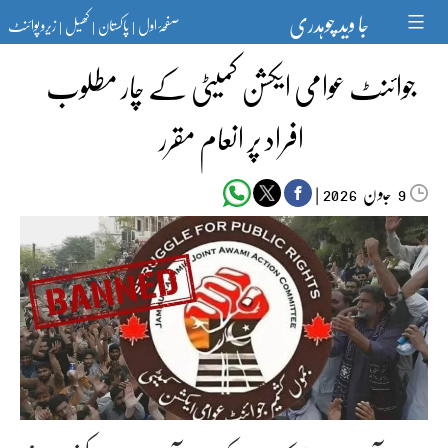
Ski
جا وید چوہدری
صفحۂ اول
پاکستان
کھیل
زیرو پوائنٹ
t
|
|
|
conten
جوائنٹ عوامی ایکشن کمیٹی کے چار مطلوب
افراد پر انعام مقرر
جون‬‮
|
2026
9