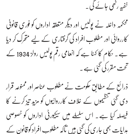
خفیہ رکھی جائے گی۔
محکمہ داخلہ نے پولیس اور دیگر متعلقہ اداروں کو فوری قانونی
کارروائی اور مطلوب افراد کی گرفتاری کے لیے متحرک کر دیا
ہے۔ حکام کا کہنا ہے کہ انعامی رقم پولیس رولز 1934 کے
تحت مقرر کی گئی ہے۔
ذرائع کے مطابق حکومت نے مطلوب عناصر اور ممنوعہ قرار
دی گئی تنظیموں کے خلاف کارروائیوں کو مزید تیز کرنے کا
فیصلہ کیا ہے۔ اس سلسلے میں سیکیورٹی اداروں کو خصوصی
ہدایات بھی جاری کی گئی ہیں تاکہ مطلوب افراد کو قانون کے