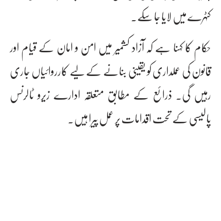
کٹہرے میں لایا جا سکے۔
حکام کا کہنا ہے کہ آزاد کشمیر میں امن و امان کے قیام اور
قانون کی عملداری کو یقینی بنانے کے لیے کارروائیاں جاری
رہیں گی۔ ذرائع کے مطابق متعلقہ ادارے زیرو ٹالرنس
پالیسی کے تحت اقدامات پر عمل پیرا ہیں۔