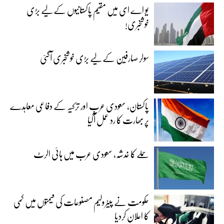
یو اے ای میں مقیم پاکستانیوں کے لیے بڑی
خوشخبری!
سولر صارفین کے لیے بڑی خوشخبری آگئی
پاکستان، سعودی عرب اور ترکیہ کے دفاعی معاہدے
پر بھارت کا رد عمل آگیا
حملے کا خدشہ، سعودی عرب میں ہائی الرٹ
حکومت نے پیٹرولیم مصنوعات کی قیمتوں میں کمی
کا اعلان کردیا