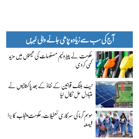
آج کی سب سے زیادہ پڑھی جانے والی خبریں
حکومت نے پیٹرولیم مصنوعات کی قیمتوں میں مزید
کمی کردی
نیٹ بلنگ قوانین کے نفاذ کے بعد پاکستانیوں نے
متبادل حل نکال لیا
موسم گرما کی سرکاری تعطیلات،حکومت پنجاب کا بڑا
فیصلہ