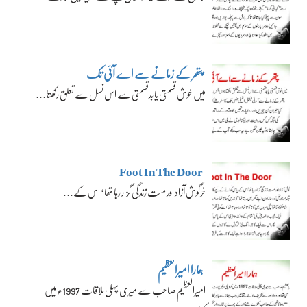
پتھر کے زمانے سے اے آئی تک
میں خوش قسمتی یا بدقسمتی سے اس نسل سے تعلق رکھتا…
Foot In The Door
خرگوش آزاد اور مست زندگی گزار رہا تھا‘ اس کے…
ہمارا امیرالعظیم
امیرالعظیم صاحب سے میری پہلی ملاقات 1997ء میں