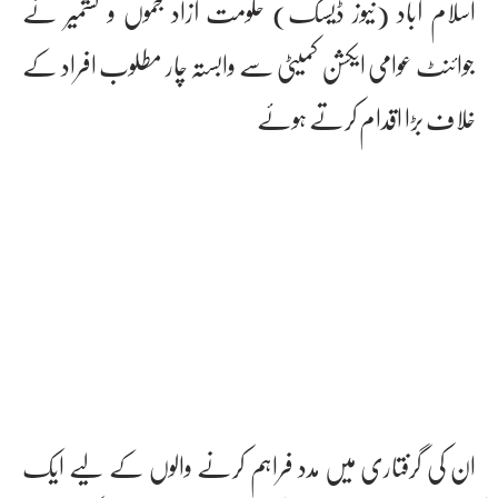
اسلام آباد (نیوز ڈیسک) حکومت آزاد جموں و کشمیر نے
جوائنٹ عوامی ایکشن کمیٹی سے وابستہ چار مطلوب افراد کے
خلاف بڑا اقدام کرتے ہوئے
ان کی گرفتاری میں مدد فراہم کرنے والوں کے لیے ایک