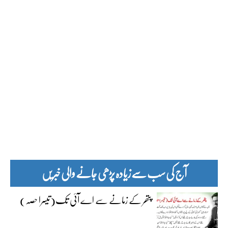
آج کی سب سے زیادہ پڑھی جانے والی خبریں
پتھر کے زمانے سے اے آئی تک(تیسرا حصہ)