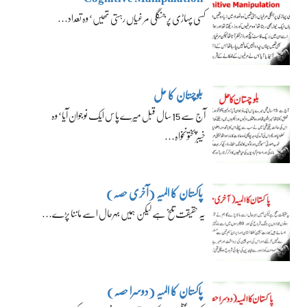
کسی پہاڑی پر جنگلی مرغیاں رہتی تھیں‘ وہ تعداد…
بلوچستان کا حل
آج سے 15 سال قبل میرے پاس ایک نوجوان آیا‘ وہ
خیبرپختونخواہ…
پاکستان کا المیہ (آخری حصہ)
یہ حقیقت تلخ ہے لیکن ہمیں بہرحال اسے ماننا پڑے…
پاکستان کا المیہ (دوسرا حصہ)