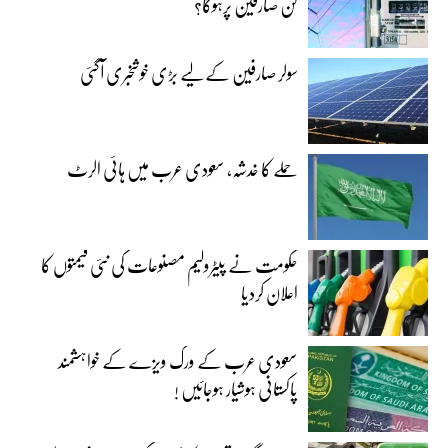
کن صارفین پرہوگا؟
سولر صارفین کے لیے بڑی خوشخبری آگئی
حملے کا خدشہ، سعودی عرب میں ہائی الرٹ
حکومت نے پیٹرولیم مصنوعات کی نئی قیمتوں کا
اعلان کردیا
سعودی عرب کے ورک ویزے کے خواہشمند
پاکستانی ہوشیار ہوجائیں !