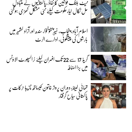
نیٹ بلنگ قوانین کا نفاذ ،پاکستانیوں نے متبادل
حل نکال لیا،حکومت کیلئے نئی مشکل کھڑی ہوگئی
اسلام آباد، پنجاب، خیبرپختونخوا، سندھ اور آزاد کشمیر میں
بارشوں کی پیشگوئی، ادارے الرٹ
گریڈ 17 سے 22 تک افسران کیلئے ٹرانسپورٹ الاؤنس
میں بڑا اضافہ
تھائی لینڈ؛ دورانِ پرواز خاتون کیساتھ نازیبا حرکات پر
پاکستانی سیاح گرفتار