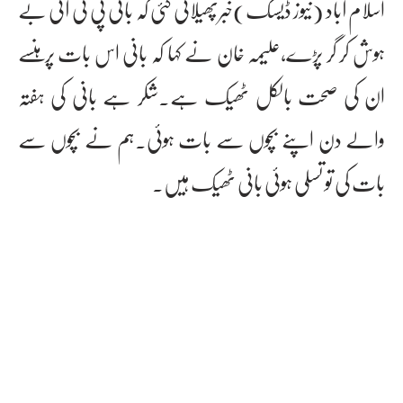
اسلام آباد (نیوز ڈیسک)خبرپھیلائی گئی کہ بانی پی ٹی آئی بے
ہوش کر گر پڑے،علیمہ خان نے کہا کہ بانی اس بات پر ہنسے
ان کی صحت بالکل ٹھیک ہے۔شکر ہے بانی کی ہفتہ
والے دن اپنے بچوں سے بات ہوئی۔ہم نے بچوں سے
بات کی تو تسلی ہوئی بانی ٹھیک ہیں۔