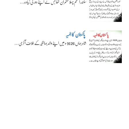
سکندراعظم پہلا حکمران تھا جس نے اپنے دور کی زیادہ…
پاکستان کا المیہ
شاہ جہاں 1626ء میں اپنے والد جہانگیر کے خلاف آخری…