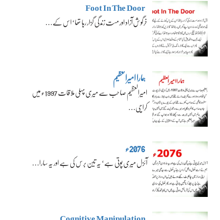
Foot In The Door
خرگوش آزاد اور مست زندگی گزار رہا تھا‘ اس کے…
ہمارا امیرالعظیم
امیرالعظیم صاحب سے میری پہلی ملاقات 1997ء میں
کراچی…
2076ء
آئزل میری پوتی ہے‘ یہ تین برس کی ہے اور یہ سارا…
Cognitive Manipulation