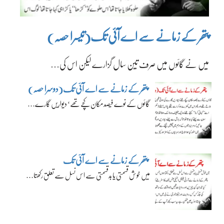
پتھر کے زمانے سے اے آئی تک(تیسرا حصہ)
میں نے گائوں میں صرف تین سال گزارے لیکن اس کی…
پتھر کے زمانے سے اے آئی تک(دوسرا حصہ)
گائوں کے نوے فیصد مکان کچے تھے‘ دیواریں گارے…
پتھر کے زمانے سے اے آئی تک
میں خوش قسمتی یا بدقسمتی سے اس نسل سے تعلق رکھتا…