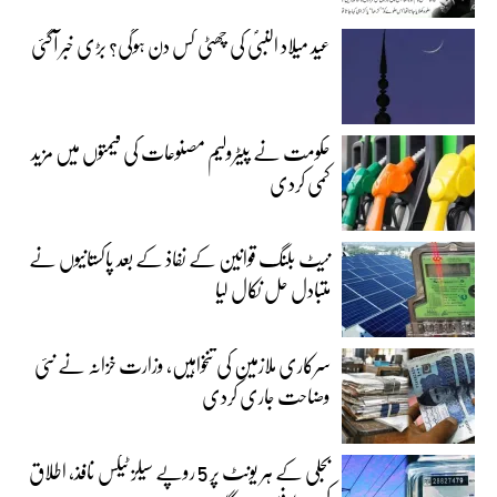
عید میلاد النبیؐ کی چھٹی کس دن ہوگی؟ بڑی خبر آگئی
حکومت نے پیٹرولیم مصنوعات کی قیمتوں میں مزید
کمی کردی
نیٹ بلنگ قوانین کے نفاذ کے بعد پاکستانیوں نے
متبادل حل نکال لیا
سرکاری ملازمین کی تنخواہیں، وزارت خزانہ نے نئی
وضاحت جاری کردی
بجلی کے ہر یونٹ پر 5 روپے سیلز ٹیکس نافذ، اطلاق