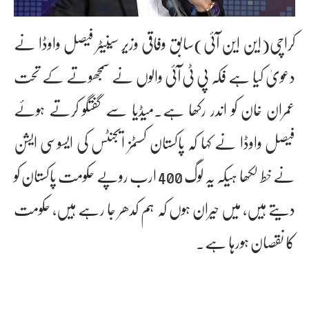
کراچی(این این آئی)سابق وفاقی وزیر سینیٹر فیصل واوڈا نے
دعویٰ کیا ہے فکہ پی ٹی آئی والوں نے سمجھوتے کے تحت
عمران خان کو اندر رکھا ہے۔میڈیا سے گفتگو کرتے ہوئے
فیصل واوڈا نے کہا کہ پاکستان کسٹمز ایجنٹس کی ایسوسی ایشن
نے خط لکھا ہیکہ یہ لوگ 400 ارب روپے حکومت پاکستان کو
دیتے ہیں، میں حیران ہوں کہ ہم کدھر جا رہے ہیں، حکومت
کا نقصان ہورہا ہے۔