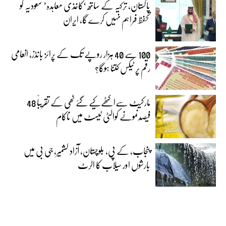
پاکستان، ترکیہ کے ساتھ ‘کاغذی معاہدہ’ سعودیہ کو
تحفظ فراہم نہیں کرے گا، ایران
100 سے 40 ہزار روپے تک کے پرائز بانڈز، انعامی
رقم پر ٹیکس کتنا ہوگا؟
مارکیٹ سےاکٹھےکیے گئے گھی کے تقریباً 48
فیصدنمونے کوالٹی ٹیسٹ میں ناکام
پنجاب، کے پی، بلوچستان، آزاد کشمیر، جی بی میں
بارشوں اور سیلاب کا الرٹ