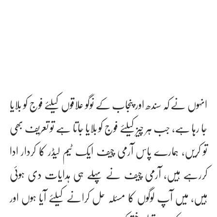
انہوں نے کہ سندھ اور پنجاب کے نوگو علاقوں کیلئے فوج کو بلایا
جا رہا ہے، جب ہر چیز کیلئے فوج کو بلایا جاتا ہے تو تعریف بھی
تو کریں، ہمارے پاس آرمی چیف ایک ٹیم لیڈر کا کردار ادا
کررہے ہیں، آرمی چیف نے پہلے ہی ہدایات دی ہوئی
ہیں، میں آپ لوگوں کا مسئلہ حل کرانے کیلئے آیا ہوں اور