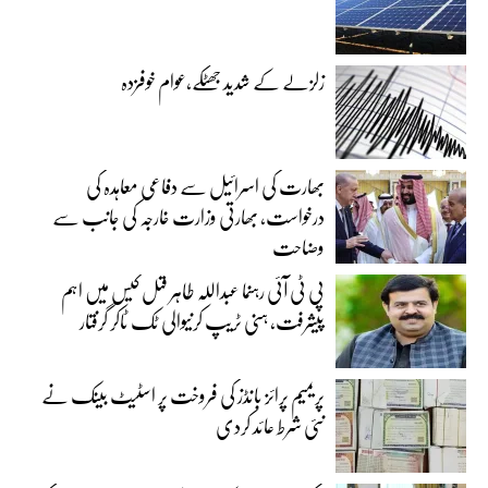
زلزلے کے شدید جھٹکے،عوام خوفزدہ
بھارت کی اسرائیل سے دفاعی معاہدہ کی
درخواست، بھارتی وزارت خارجہ کی جانب سے
وضاحت
پی ٹی آئی رہنما عبداللہ طاہر قتل کیس میں اہم
پیشرفت، ہنی ٹریپ کرنیوالی ٹک ٹاکر گرفتار
پریمیم پرائز بانڈز کی فروخت پر اسٹیٹ بینک نے
نئی شرط عائد کردی