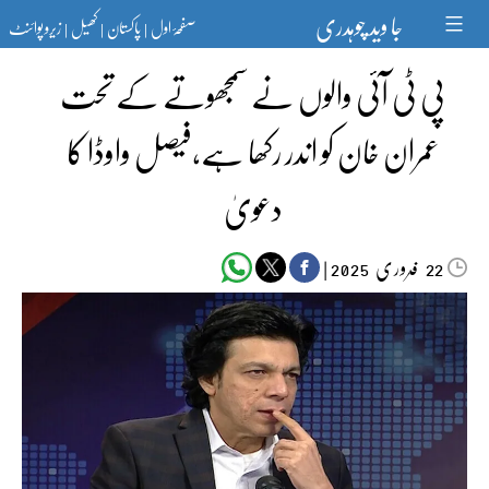
Ski
جا وید چوہدری
صفحۂ اول
پاکستان
کھیل
زیرو پوائنٹ
t
|
|
|
conten
پی ٹی آئی والوں نے سمجھوتے کے تحت
عمران خان کو اندر رکھا ہے،فیصل واوڈا کا
دعویٰ
فروری‬‮
|
2025
22