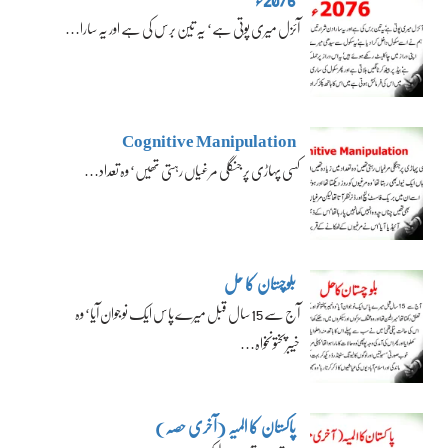
آئزل میری پوتی ہے‘ یہ تین برس کی ہے اور یہ سارا…
Cognitive Manipulation
کسی پہاڑی پر جنگلی مرغیاں رہتی تھیں‘ وہ تعداد…
بلوچستان کا حل
آج سے 15 سال قبل میرے پاس ایک نوجوان آیا‘ وہ
خیبرپختونخواہ…
پاکستان کا المیہ (آخری حصہ)