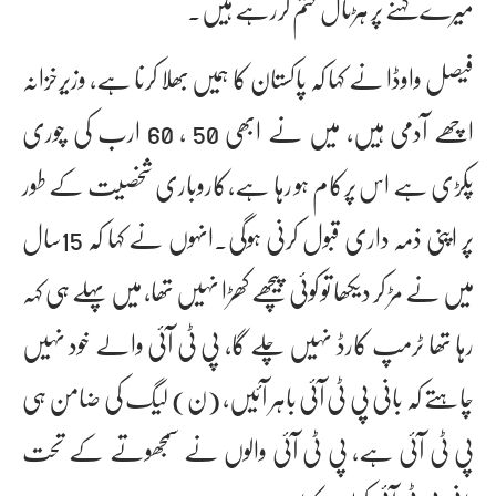
میرے کہنے پر ہڑتال ختم کررہے ہیں۔
فیصل واوڈا نے کہا کہ پاکستان کا ہمیں بھلا کرنا ہے، وزیرخزانہ
اچھے آدمی ہیں، میں نے ابھی 50 ، 60 ارب کی چوری
پکڑی ہے اس پرکام ہو رہا ہے،کاروباری شخصیت کے طور
پر اپنی ذمہ داری قبول کرنی ہوگی۔انہوں نے کہا کہ 15سال
میں نے مڑ کر دیکھا تو کوئی پیچھے کھڑا نہیں تھا، میں پہلے ہی کہہ
رہا تھا ٹرمپ کارڈ نہیں چلے گا، پی ٹی آئی والے خود نہیں
چاہتے کہ بانی پی ٹی آئی باہر آئیں، (ن) لیگ کی ضامن ہی
پی ٹی آئی ہے، پی ٹی آئی والوں نے سمجھوتے کے تحت