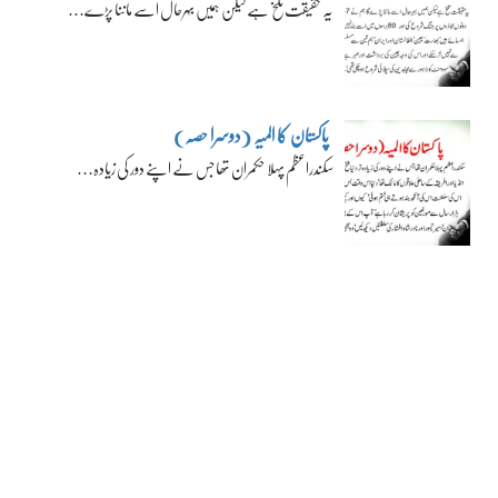
یہ حقیقت تلخ ہے لیکن ہمیں بہرحال اسے ماننا پڑے…
پاکستان کا المیہ (دوسرا حصہ)
سکندراعظم پہلا حکمران تھا جس نے اپنے دور کی زیادہ…