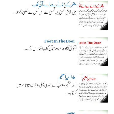
پتھر کے زمانے سے اے آئی تک
میں خوش قسمتی یا بدقسمتی سے اس نسل سے تعلق رکھتا…
Foot In The Door
خرگوش آزاد اور مست زندگی گزار رہا تھا‘ اس کے…
ہمارا امیرالعظیم
امیرالعظیم صاحب سے میری پہلی ملاقات 1997ء میں
کراچی…
2076ء