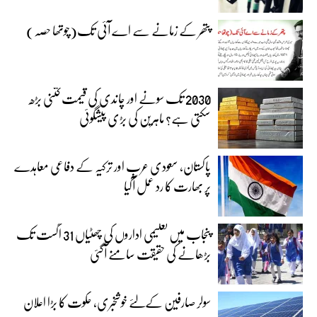
پتھر کے زمانے سے اے آئی تک(چوتھا حصہ)
2030 تک سونے اور چاندی کی قیمت کتنی بڑھ
سکتی ہے؟ ماہرین کی بڑی پیشگوئی
پاکستان، سعودی عرب اور ترکیہ کے دفاعی معاہدے
پر بھارت کا رد عمل آگیا
پنجاب میں تعلیمی اداروں کی چھٹیاں 31 اگست تک
بڑھانے کی حقیقت سامنے آگئی
سولر صارفین کےلئے خوشخبری، حکوت کا بڑا اعلان