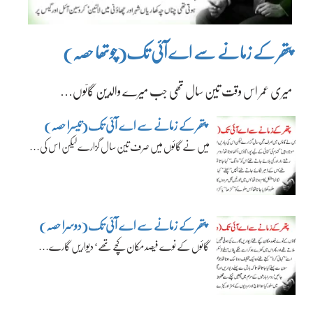
پتھر کے زمانے سے اے آئی تک(چوتھا حصہ)
میری عمر اس وقت تین سال تھی جب میرے والدین گائوں…
پتھر کے زمانے سے اے آئی تک(تیسرا حصہ)
میں نے گائوں میں صرف تین سال گزارے لیکن اس کی…
پتھر کے زمانے سے اے آئی تک(دوسرا حصہ)
گائوں کے نوے فیصد مکان کچے تھے‘ دیواریں گارے…