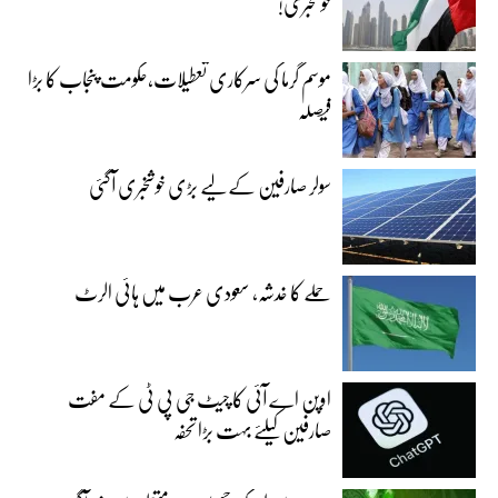
خوشخبری!
موسم گرما کی سرکاری تعطیلات،حکومت پنجاب کا بڑا
فیصلہ
سولر صارفین کے لیے بڑی خوشخبری آگئی
حملے کا خدشہ، سعودی عرب میں ہائی الرٹ
اوپن اے آئی کا چیٹ جی پی ٹی کے مفت
صارفین کیلئے بہت بڑا تحفہ