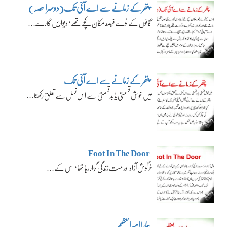
پتھر کے زمانے سے اے آئی تک(دوسرا حصہ)
گائوں کے نوے فیصد مکان کچے تھے‘ دیواریں گارے…
پتھر کے زمانے سے اے آئی تک
میں خوش قسمتی یا بدقسمتی سے اس نسل سے تعلق رکھتا…
Foot In The Door
خرگوش آزاد اور مست زندگی گزار رہا تھا‘ اس کے…
ہمارا امیرالعظیم