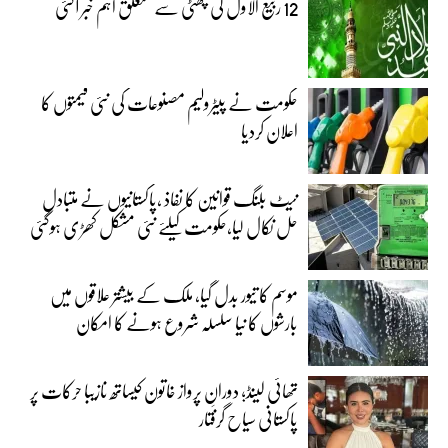
12 ربیع الاول کی چھٹی سے متعلق اہم خبر آگئی
حکومت نے پیٹرولیم مصنوعات کی نئی قیمتوں کا
اعلان کردیا
نیٹ بلنگ قوانین کا نفاذ ،پاکستانیوں نے متبادل
حل نکال لیا،حکومت کیلئے نئی مشکل کھڑی ہوگئی
موسم کا تیور بدل گیا، ملک کے بیشتر علاقوں میں
بارشوں کا نیا سلسلہ شروع ہونے کا امکان
تھائی لینڈ؛ دورانِ پرواز خاتون کیساتھ نازیبا حرکات پر
پاکستانی سیاح گرفتار