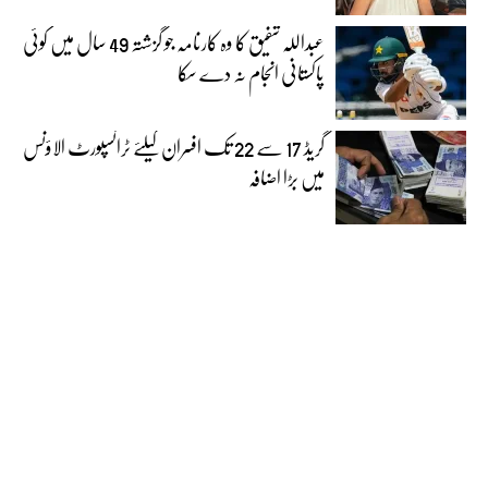
عبداللہ شفیق کا وہ کارنامہ جو گزشتہ 49 سال میں کوئی
پاکستانی انجام نہ دے سکا
گریڈ 17 سے 22 تک افسران کیلئے ٹرانسپورٹ الاؤنس
میں بڑا اضافہ