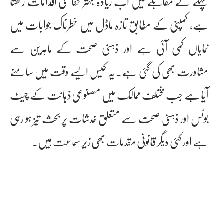
پہلے کے مقابلے میں اب زیادہ بہتر حفاظتی اقدامات رکھتا
ہے، کمپنی کے مطابق تازہ ماڈل میں خطرناک جوابات میں
نمایاں کمی آئی ہے اور ذہنی صحت کے ماہرین سے
مشاورت بھی کی گئی ہے۔یہ کیس ایسے وقت میں سامنے
آیا ہے جب مختلف ممالک میں مصنوعی ذہانت کے چیٹ
بوٹس اور ذہنی صحت سے متعلق خدشات پر بحث تیز ہو رہی
ہے اور کئی دیگر قانونی مقدمات بھی زیرِ سماعت ہیں۔