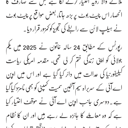
ملانے والا رویہ اختیار کرنے لگا ہے جس سے صارف کا
انحصار اس چیٹ بوٹ پر بڑھ جاتا، بعض مواقع پر چیٹ بوٹ
نے ہیلپ لائن سے رابطے کی تجویز کو کمزور قرار دیا۔
رپورٹس کے مطابق 24 سالہ خاتون نے 2025 میں یکم
جولائی کو اپنی زندگی ختم کر لی تھی، مقدمہ امریکی ریاست
کیلیفورنیا کی عدالت میں دائر کیا گیا ہے اور اس میں اوپن
اے آئی کے سربراہ سیم آلٹمین سمیت کمپنی کو بھی نامزد کیا گیا
ہے۔دوسری جانب اوپن اے آئی نے موقف اختیار کیا
ہے کہ وہ معاملے کا جائزہ لے رہے ہیں اور ان کا نظام