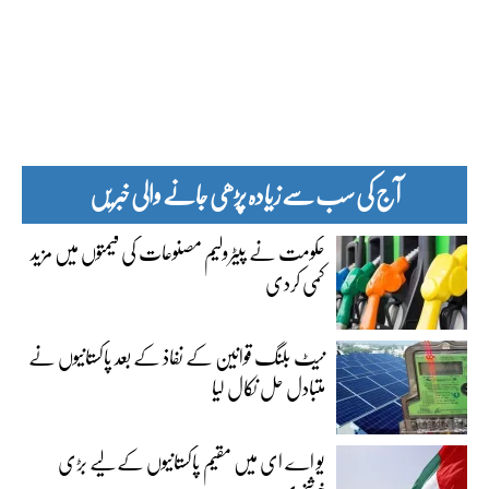
آج کی سب سے زیادہ پڑھی جانے والی خبریں
حکومت نے پیٹرولیم مصنوعات کی قیمتوں میں مزید
کمی کردی
نیٹ بلنگ قوانین کے نفاذ کے بعد پاکستانیوں نے
متبادل حل نکال لیا
یو اے ای میں مقیم پاکستانیوں کے لیے بڑی