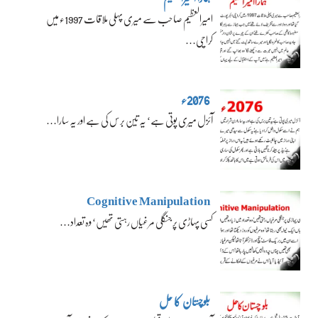
امیرالعظیم صاحب سے میری پہلی ملاقات 1997ء میں
کراچی…
2076ء
آئزل میری پوتی ہے‘ یہ تین برس کی ہے اور یہ سارا…
Cognitive Manipulation
کسی پہاڑی پر جنگلی مرغیاں رہتی تھیں‘ وہ تعداد…
بلوچستان کا حل