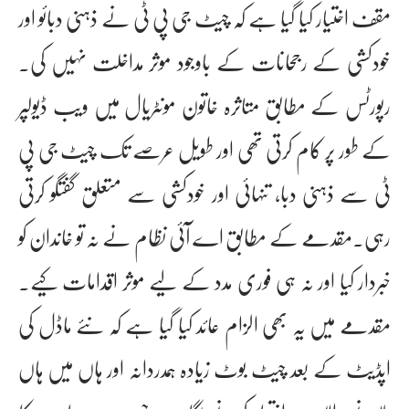
مقف اختیار کیا گیا ہے کہ چیٹ جی پی ٹی نے ذہنی دبائو اور
خودکشی کے رجحانات کے باوجود موثر مداخلت نہیں کی۔
رپورٹس کے مطابق متاثرہ خاتون مونٹریال میں ویب ڈیولپر
کے طور پر کام کرتی تھی اور طویل عرصے تک چیٹ جی پی
ٹی سے ذہنی دبا، تنہائی اور خودکشی سے متعلق گفتگو کرتی
رہی۔مقدمے کے مطابق اے آئی نظام نے نہ تو خاندان کو
خبردار کیا اور نہ ہی فوری مدد کے لیے موثر اقدامات کیے۔
مقدمے میں یہ بھی الزام عائد کیا گیا ہے کہ نئے ماڈل کی
اپڈیٹ کے بعد چیٹ بوٹ زیادہ ہمدردانہ اور ہاں میں ہاں