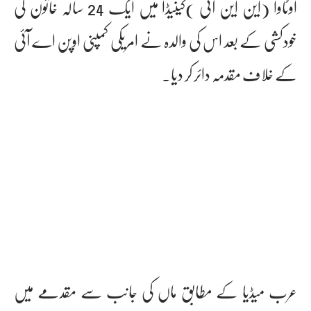
اوٹاوا (این این آئی )کینیڈا میں ایک 24 سالہ خاتون کی
خودکشی کے بعد اس کی والدہ نے امریکی کمپنی اوپن اے آئی
کے خلاف مقدمہ دائر کر دیا۔
عرب میڈیا کے مطابق ماں کی جانب سے مقدمے میں