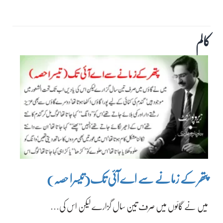
کالم
پتھر کے زمانے سے اے آئی تک(تیسرا حصہ)
میں نے گائوں میں صرف تین سال گزارے لیکن اس کی…