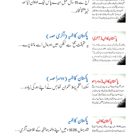
آج سے 15 سال قبل میرے پاس ایک نوجوان آیا‘ وہ
خیبرپختونخواہ…
پاکستان کا المیہ (آخری حصہ)
یہ حقیقت تلخ ہے لیکن ہمیں بہرحال اسے ماننا پڑے…
پاکستان کا المیہ (دوسرا حصہ)
سکندراعظم پہلا حکمران تھا جس نے اپنے دور کی زیادہ…
پاکستان کا المیہ
شاہ جہاں 1626ء میں اپنے والد جہانگیر کے خلاف آخری…