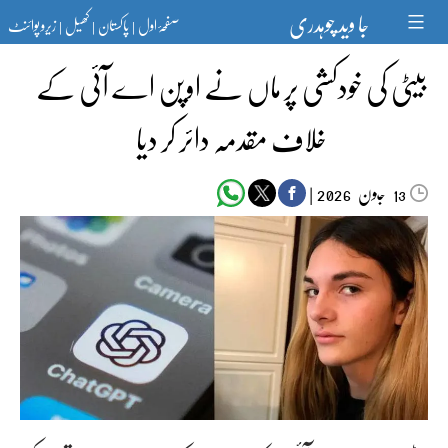
Ski
جا وید چوہدری
صفحۂ اول
پاکستان
کھیل
زیرو پوائنٹ
t
|
|
|
conten
بیٹی کی خودکشی پر ماں نے اوپن اے آئی کے
خلاف مقدمہ دائر کر دیا
جون‬‮
|
2026
13