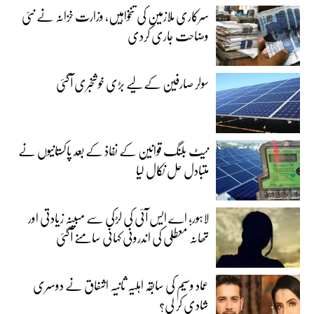
سرکاری ملازمین کی تنخواہیں، وزارت خزانہ نے نئی
وضاحت جاری کردی
سولر صارفین کے لیے بڑی خوشخبری آگئی
نیٹ بلنگ قوانین کے نفاذ کے بعد پاکستانیوں نے
متبادل حل نکال لیا
لاہور؛ اے ایس آئی کی لڑکی سے مبینہ زیادتی اور
تھانہ معطلی کی اندرونی کہانی سامنے آگئی
عماد وسیم کی سابقہ اہلیہ ثانیہ اشفاق نے دوسری
شادی کر لی؟