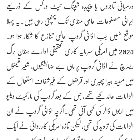
درمیانی تاجروں یا پیچیدہ شپنگ نیٹ ورکس کے ذریعے
ایرانی مصنوعات عالمی منڈی تک پہنچتی رہی ہیں۔یہ پہلا
موقع نہیں جب اڈانی گروپ عالمی تنازع کا شکار ہوا ہو۔
2023 میں امریکی سرمایہ کاری تحقیقی ادارے ہنڈن برگ
ریسرچ نے اڈانی گروپ پر مالی بے ضابطگیوں، شیئر قیمتوں
میں مبینہ ہیرا پھیری اور قرضوں کے غیرشفاف استعمال کے
الزامات عائد کیے تھے، جس کے بعد گروپ کی مارکیٹ ویلیو
میں اربوں ڈالر کی کمی آئی تھی۔اگرچہ اڈانی گروپ نے ان
الزامات کی تردید کی تھی، لیکن تازہ امریکی کارروائی نے ایک