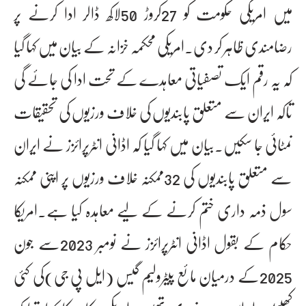
میں امریکی حکومت کو 27کروڑ 50لاکھ ڈالر ادا کرنے پر
رضامندی ظاہر کر دی۔امریکی محکمہ خزانہ کے بیان میں کہا گیا
کہ یہ رقم ایک تصفیاتی معاہدے کے تحت ادا کی جائے گی
تاکہ ایران سے متعلق پابندیوں کی خلاف ورزیوں کی تحقیقات
نمٹائی جا سکیں۔بیان میں کہا گیا کہ اڈانی انٹرپرائزز نے ایران
سے متعلق پابندیوں کی 32ممکنہ خلاف ورزیوں پر اپنی ممکنہ
سول ذمہ داری ختم کرنے کے لیے معاہدہ کیا ہے۔امریکا
حکام کے بقول اڈانی انٹرپرائزز نے نومبر 2023سے جون
2025کے درمیان مائع پیٹرولیم گیس (ایل پی جی)کی کئی