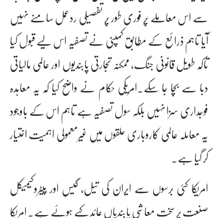
سے اس معاملے پر فوری طور پر تفصیلی ردعمل سامنے نہیں
آیا تاہم ذرائع کے مطابق کمپنی نے تصفیہ اس لیے قبول کیا
تاکہ طویل قانونی جنگ، ممکنہ تجارتی پابندیوں اور عالمی مالیاتی
دبا سے بچا جا سکے۔امریکی حکام نے واضح کیا کہ یہ معاہدہ
فوجداری سزا نہیں بلکہ سول تصفیہ ہے تاہم اس کے باوجود
یہ معاملہ عالمی کاروباری حلقوں میں غیرمعمولی اہمیت اختیار
کر گیا ہے۔
امریکا کئی برسوں سے ایران کی تیل، گیس اور پیٹروکیمیکل
صنعت پر سخت معاشی پابندیاں عائد کیے ہوئے ہے۔ امریکا