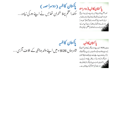
پاکستان کا المیہ (دوسرا حصہ)
سکندراعظم پہلا حکمران تھا جس نے اپنے دور کی زیادہ…
پاکستان کا المیہ
شاہ جہاں 1626ء میں اپنے والد جہانگیر کے خلاف آخری…