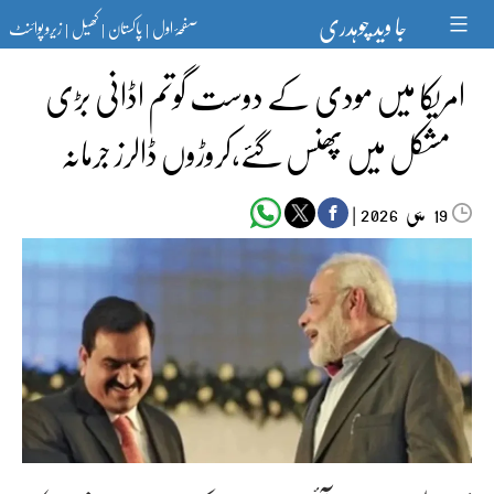
Ski
جا وید چوہدری
صفحۂ اول
پاکستان
کھیل
زیرو پوائنٹ
t
|
|
|
conten
امریکا میں مودی کے دوست گوتم اڈانی بڑی
مشکل میں پھنس گئے،کروڑوں ڈالرز جرمانہ
مئی‬‮
|
2026
19