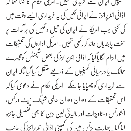
کھیپیں ایران سے خریدی تھیں۔امریکی حکام کا کہنا تھا کہ
اڈانی انٹرپرائزز نے ایرانی گیس کی یہ خریداری ایسے وقت میں
کی گئی جب امریکا نے ایران کی تیل و گیس کی برآمدات پر
سخت پابندیاں عائد کر رکھی تھیں۔امریکی اداروں کی تحقیقات
میں الزام لگایا گیا کہ اڈانی انٹرپرائزز کی بعض شپمنٹس کو تیسرے
ممالک یا درمیانی کمپنیوں کے ذریعے منتقل کیا گیا تاکہ ایران
سے خریداری کو چھپایا جا سکے۔امریکی حکام نے دعویٰ کیا کہ
اس تحقیقات کے دوران دوران عالمی شپنگ نیٹ ورکس،
انشورنس دستاویزات اور مالیاتی لین دین کا بھی تفصیلی جائزہ
لیا گیا۔بھارت بزنس مین کی کمپنی اڈانی انٹرپرائزز کی جانب