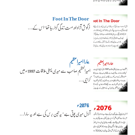
Foot In The Door
خرگوش آزاد اور مست زندگی گزار رہا تھا‘ اس کے…
ہمارا امیرالعظیم
امیرالعظیم صاحب سے میری پہلی ملاقات 1997ء میں
کراچی…
2076ء
آئزل میری پوتی ہے‘ یہ تین برس کی ہے اور یہ سارا…