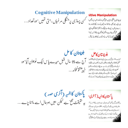
Cognitive Manipulation
کسی پہاڑی پر جنگلی مرغیاں رہتی تھیں‘ وہ تعداد…
بلوچستان کا حل
آج سے 15 سال قبل میرے پاس ایک نوجوان آیا‘ وہ
خیبرپختونخواہ…
پاکستان کا المیہ (آخری حصہ)
یہ حقیقت تلخ ہے لیکن ہمیں بہرحال اسے ماننا پڑے…