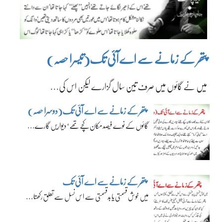
پتھر کے زمانے سے اے آئی تک(تیسرا حصہ)
میں نے گائوں میں صرف تین سال گزارے لیکن اس کی…
پتھر کے زمانے سے اے آئی تک(دوسرا حصہ)
گائوں کے نوے فیصد مکان کچے تھے‘ دیواریں گارے…
پتھر کے زمانے سے اے آئی تک
میں خوش قسمتی یا بدقسمتی سے اس نسل سے تعلق رکھتا…