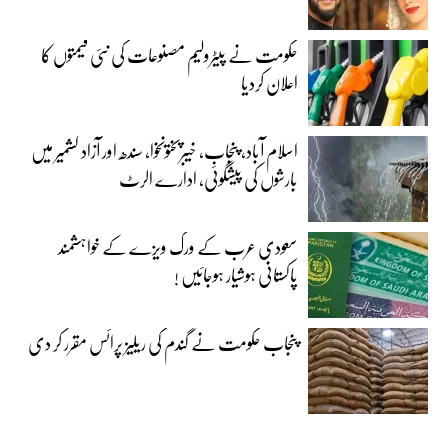
حکومت نے پیٹرولیم مصنوعات کی نئی قیمتوں کا
اعلان کردیا
اسلام آباد، پنجاب، خیبرپختونخوا، سندھ اور آزاد کشمیر میں
بارشوں کی پیشگوئی، ادارے الرٹ
سعودی عرب کے ورک ویزے کے خواہشمند
پاکستانی ہوشیار ہوجائیں !
پنجاب حکومت نے گندم کی ریلیز پرائس مقرر کر دی‎