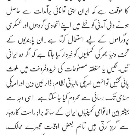
کا موقف ہے کہ ایران اپنی توانائی برآمدات سے حاصل
ہونے والی آمدنی کو خطے میں اپنے اتحادی گروہوں اور عسکری
پروگراموں کے لیے استعمال کرتا ہے۔ان پابندیوں کے
تحت دنیا بھر کی کمپنیوں کو خبردار کیا جاتا ہے کہ اگر وہ ایرانی
تیل، گیس یا متعلقہ مصنوعات کی خریدوفروخت میں ملوث
پائی گئیں تو انہیں امریکی مالیاتی نظام، ڈالر لین دین اور امریکی
منڈی تک رسائی سے محروم کیا جا سکتا ہے۔اسی وجہ سے
بیشتر بین الاقوامی کمپنیاں ایران کے ساتھ براہِ راست کاروبار
سے گریز کرتی ہیں تاہم بعض اوقات تیسرے ممالک،