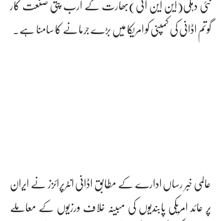
نئی دہلی(این این آئی)بھارت کے ارب پتی صنعت کار
گوتم اڈانی کی کمپنی کو امریکا میں بڑے جرمانے کا سامنا ہے۔
عالمی خبر رساں ادارے کے مطابق اڈانی انٹرپرائزز نے ایران
پر عائد امریکی پابندیوں کی مبینہ خلاف ورزیوں کے معاملے