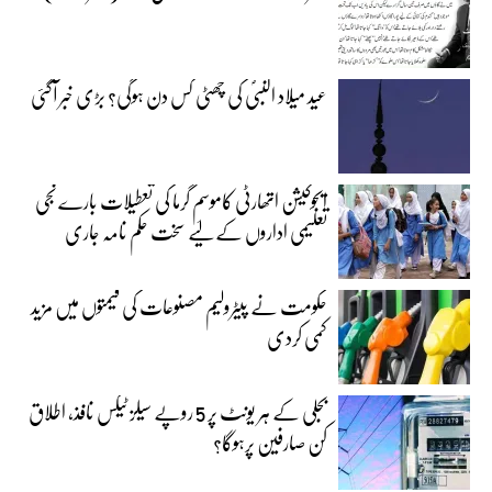
عید میلاد النبیؐ کی چھٹی کس دن ہوگی؟ بڑی خبر آگئی
ایجوکیشن اتھارٹی کاموسمِ گرما کی تعطیلات بارے نجی
تعلیمی اداروں کے لیے سخت حکم نامہ جاری
حکومت نے پیٹرولیم مصنوعات کی قیمتوں میں مزید
کمی کردی
بجلی کے ہر یونٹ پر 5 روپے سیلز ٹیکس نافذ، اطلاق
کن صارفین پرہوگا؟