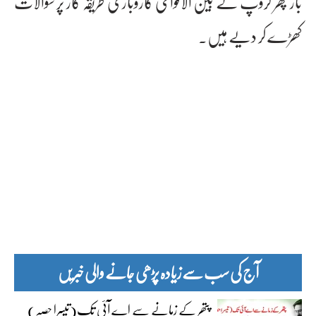
بار پھر گروپ کے بین الاقوامی کاروباری طریقہ کار پر سوالات
کھڑے کر دیے ہیں۔
آج کی سب سے زیادہ پڑھی جانے والی خبریں
پتھر کے زمانے سے اے آئی تک(تیسرا حصہ)