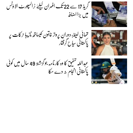
گریڈ 17 سے 22 تک افسران کیلئے ٹرانسپورٹ الاؤنس
میں بڑا اضافہ
تھائی لینڈ؛ دورانِ پرواز خاتون کیساتھ نازیبا حرکات پر
پاکستانی سیاح گرفتار
عبداللہ شفیق کا وہ کارنامہ جو گزشتہ 49 سال میں کوئی
پاکستانی انجام نہ دے سکا