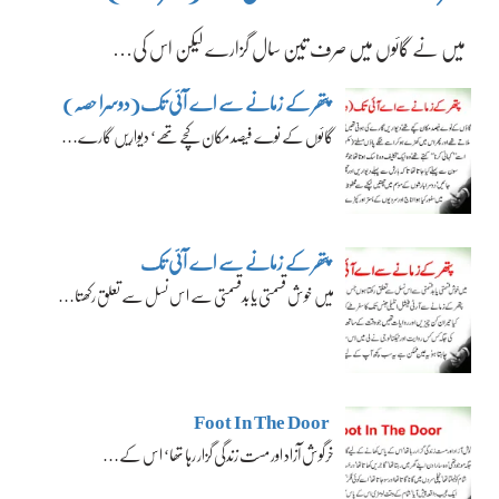
میں نے گائوں میں صرف تین سال گزارے لیکن اس کی…
پتھر کے زمانے سے اے آئی تک(دوسرا حصہ)
گائوں کے نوے فیصد مکان کچے تھے‘ دیواریں گارے…
پتھر کے زمانے سے اے آئی تک
میں خوش قسمتی یا بدقسمتی سے اس نسل سے تعلق رکھتا…
Foot In The Door
خرگوش آزاد اور مست زندگی گزار رہا تھا‘ اس کے…