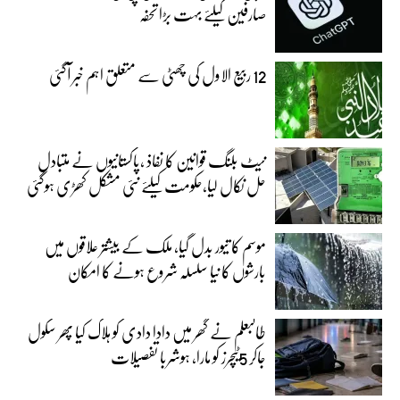
صارفین کیلئے بہت بڑا تحفہ
12 ربیع الاول کی چھٹی سے متعلق اہم خبر آگئی
نیٹ بلنگ قوانین کا نفاذ ،پاکستانیوں نے متبادل
حل نکال لیا،حکومت کیلئے نئی مشکل کھڑی ہوگئی
موسم کا تیور بدل گیا، ملک کے بیشتر علاقوں میں
بارشوں کا نیا سلسلہ شروع ہونے کا امکان
طالبعلم نے گھر میں دادا دادی کو ہلاک کیا پھر سکول
جاکر 5ٹیچرز کو مارا، ہوشربا تفصیلات