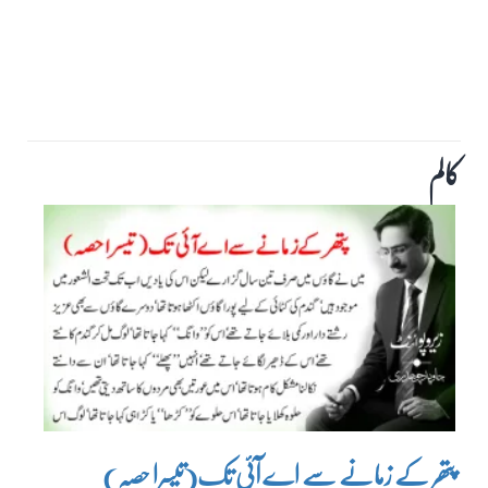
کالم
پتھر کے زمانے سے اے آئی تک(تیسرا حصہ)