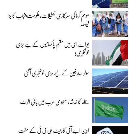
موسم گرما کی سرکاری تعطیلات،حکومت پنجاب کا بڑا
فیصلہ
یو اے ای میں مقیم پاکستانیوں کے لیے بڑی
خوشخبری!
سولر صارفین کے لیے بڑی خوشخبری آگئی
حملے کا خدشہ، سعودی عرب میں ہائی الرٹ
اوپن اے آئی کا چیٹ جی پی ٹی کے مفت