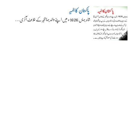
پاکستان کا المیہ
شاہ جہاں 1626ء میں اپنے والد جہانگیر کے خلاف آخری…