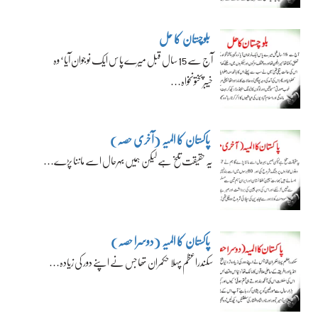
بلوچستان کا حل
آج سے 15 سال قبل میرے پاس ایک نوجوان آیا‘ وہ
خیبرپختونخواہ…
پاکستان کا المیہ (آخری حصہ)
یہ حقیقت تلخ ہے لیکن ہمیں بہرحال اسے ماننا پڑے…
پاکستان کا المیہ (دوسرا حصہ)
سکندراعظم پہلا حکمران تھا جس نے اپنے دور کی زیادہ…