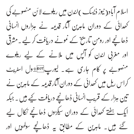
اسلام آباد(نیوز ڈیسک)لندن میں ریلوے لائن منصوبے کی
کھدائی کے دوران ماہرین آثار قدیمہ نے ہزاروں انسانی
ڈھانچے اور رومن تاریخ کے نمونے دریافت کر لیے۔مشرقی
اور مغربی لندن کو آپس میں ملانے کے لیے ریلوے
منصوبے پر کام جاری ہے۔ لیورپ±ول اسٹریٹ
کراس ریل میں کھدائی کے دوران آثار قدیمہ کے ماہرین نے
تین ہزار کے قریب انسانی ڈھانچے دریافت کیے ہیں۔ جبکہ
ایک ہفتے کھدائی کے دوران سیکڑوں ڈھانچے نکال لیے
گئے ہیں۔ ماہرین کے مطابق یہ ڈھانچے سولھویں اور