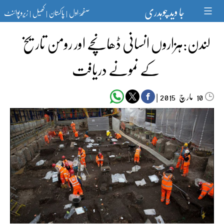
Ski
جا وید چوہدری
صفحۂ اول
پاکستان
کھیل
زیرو پوائنٹ
t
|
|
|
conten
لندن:ہزاروں انسانی ڈھانچے اور رومن تاریخ
کے نمونے دریافت
مارچ‬‮
|
2015
10