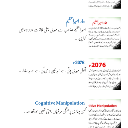
ہمارا امیرالعظیم
امیرالعظیم صاحب سے میری پہلی ملاقات 1997ء میں
کراچی…
2076ء
آئزل میری پوتی ہے‘ یہ تین برس کی ہے اور یہ سارا…
Cognitive Manipulation
کسی پہاڑی پر جنگلی مرغیاں رہتی تھیں‘ وہ تعداد…