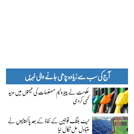
آج کی سب سے زیادہ پڑھی جانے والی خبریں
حکومت نے پیٹرولیم مصنوعات کی قیمتوں میں مزید
کمی کردی
نیٹ بلنگ قوانین کے نفاذ کے بعد پاکستانیوں نے
متبادل حل نکال لیا