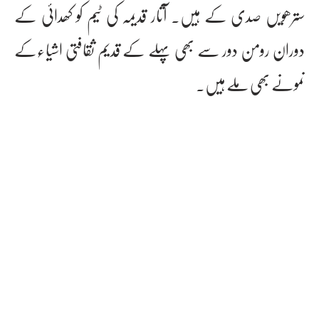
سترھویں صدی کے ہیں۔ آثار قدیمہ کی ٹیم کو کھدائی کے
دوران رومن دور سے بھی پہلے کے قدیم ثقافتی اشیاءکے
نمونے بھی ملے ہیں۔