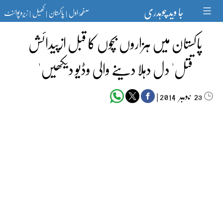
Ski
جا وید چوہدری
صفحۂ اول
پاکستان
کھیل
زیرو پوائنٹ
t
|
|
|
conten
پاکستان میں ہزاروں بچوں کا قبل ازپیدائش
قتل' دل دہلا دینے والی وڈیو دیکھیں'
‬‮نومبر‬‮
|
2014
23