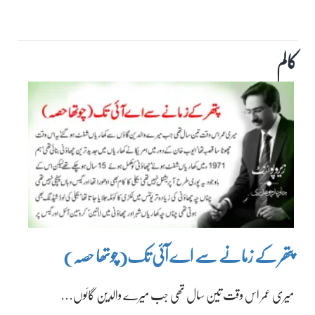
کالم
پتھر کے زمانے سے اے آئی تک(چوتھا حصہ)
میری عمر اس وقت تین سال تھی جب میرے والدین گائوں…