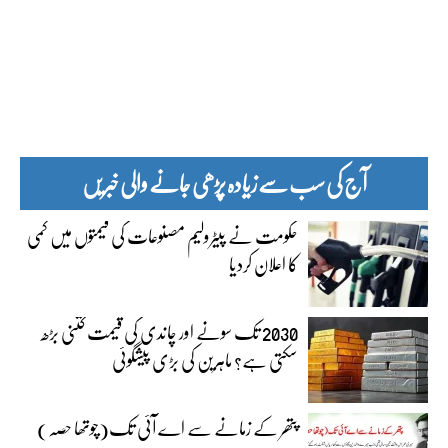
آج کی سب سے زیادہ پڑھی جانے والی خبریں
حکومت نے پیٹرولیم مصنوعات کی قیمتوں میں کمی
کا اعلان کردیا
2030 تک سونے اور چاندی کی قیمت کتنی بڑھ
سکتی ہے؟ ماہرین کی بڑی پیشگوئی
پتھر کے زمانے سے اے آئی تک(چوتھا حصہ)