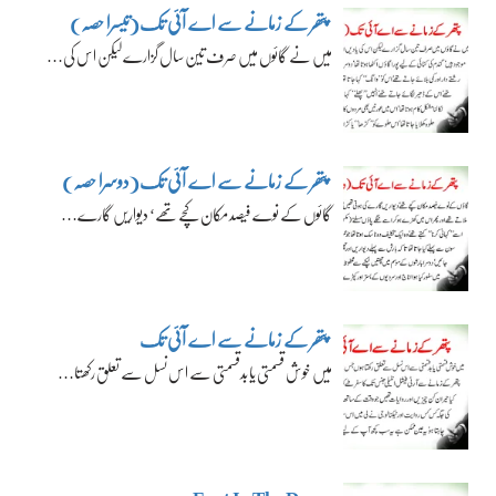
پتھر کے زمانے سے اے آئی تک(تیسرا حصہ)
میں نے گائوں میں صرف تین سال گزارے لیکن اس کی…
پتھر کے زمانے سے اے آئی تک(دوسرا حصہ)
گائوں کے نوے فیصد مکان کچے تھے‘ دیواریں گارے…
پتھر کے زمانے سے اے آئی تک
میں خوش قسمتی یا بدقسمتی سے اس نسل سے تعلق رکھتا…