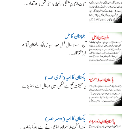
کسی پہاڑی پر جنگلی مرغیاں رہتی تھیں‘ وہ تعداد…
بلوچستان کا حل
آج سے 15 سال قبل میرے پاس ایک نوجوان آیا‘ وہ
خیبرپختونخواہ…
پاکستان کا المیہ (آخری حصہ)
یہ حقیقت تلخ ہے لیکن ہمیں بہرحال اسے ماننا پڑے…
پاکستان کا المیہ (دوسرا حصہ)
سکندراعظم پہلا حکمران تھا جس نے اپنے دور کی زیادہ…