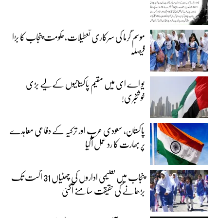
موسم گرما کی سرکاری تعطیلات،حکومت پنجاب کا بڑا
فیصلہ
یو اے ای میں مقیم پاکستانیوں کے لیے بڑی
خوشخبری!
پاکستان، سعودی عرب اور ترکیہ کے دفاعی معاہدے
پر بھارت کا رد عمل آگیا
پنجاب میں تعلیمی اداروں کی چھٹیاں 31 اگست تک
بڑھانے کی حقیقت سامنے آگئی