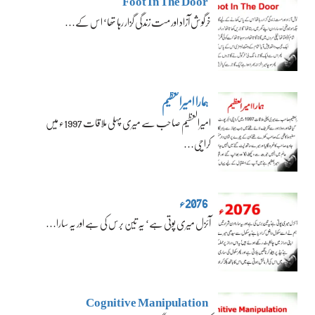
Foot In The Door
خرگوش آزاد اور مست زندگی گزار رہا تھا‘ اس کے…
ہمارا امیرالعظیم
امیرالعظیم صاحب سے میری پہلی ملاقات 1997ء میں
کراچی…
2076ء
آئزل میری پوتی ہے‘ یہ تین برس کی ہے اور یہ سارا…
Cognitive Manipulation