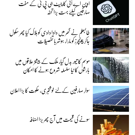
اوپن اے آئی کا چیٹ جی پی ٹی کے مفت
صارفین کیلئے بہت بڑا تحفہ
طالبعلم نے گھر میں دادا دادی کو ہلاک کیا پھر سکول
جاکر 5ٹیچرز کو مارا، ہوشربا تفصیلات
موسم کا تیور بدل گیا، ملک کے بیشتر علاقوں میں
بارشوں کا نیا سلسلہ شروع ہونے کا امکان
سولر صارفین کےلئے خوشخبری، حکوت کا بڑا اعلان
سونے کی قیمت میں آج پھر بڑا اضافہ