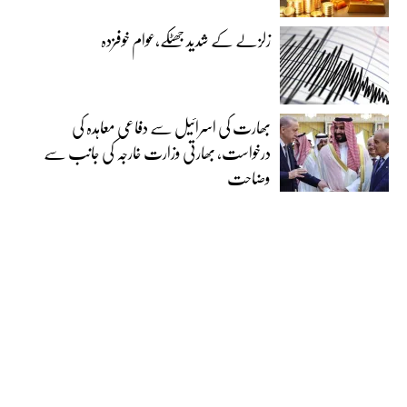
زلزلے کے شدید جھٹکے،عوام خوفزدہ
بھارت کی اسرائیل سے دفاعی معاہدہ کی
درخواست، بھارتی وزارت خارجہ کی جانب سے
وضاحت