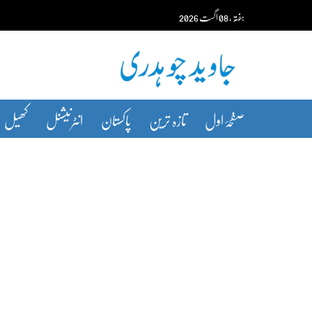
Ski
ہفتہ‬‮
،
08
اگست‬‮
2026
t
conten
صفحۂ اول
تازہ ترین
پاکستان
انٹرنیشنل
کھیل