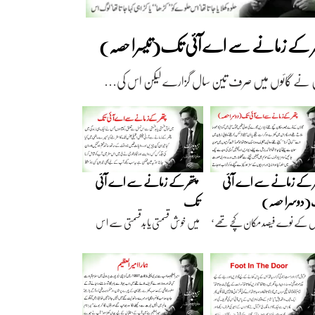
ھر کے زمانے سے اے آئی تک(تیسرا حصہ)
 نے گائوں میں صرف تین سال گزارے لیکن اس کی…
ر کے زمانے سے اے آئی
پتھر کے زمانے سے اے آئی
دوسرا حصہ)
تک
ں کے نوے فیصد مکان کچے تھے‘
میں خوش قسمتی یا بدقسمتی سے اس
اریں گارے…
نسل سے تعلق رکھتا…