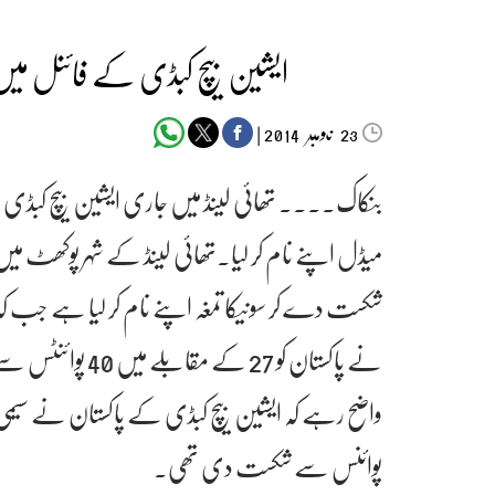
ایشین بیچ کبڈی کے فائنل میں
‬‮نومبر‬‮
|
2014
23
بنکاک۔۔۔۔ تھائی لینڈ میں جاری ایشین بیچ کبڈی 
میڈل اپنے نام کر لیا۔تھائی لینڈ کے شہر پوکھٹ می
شکست دے کر سونیکا تمغہ اپنے نام کر لیا ہے جب کہ
نے پاکستان کو 27 کے مقابلے میں 40 پوائنٹس سے شکست دی۔
پوائنس سے شکست دی تھی۔