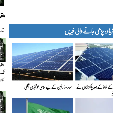
پت
دہ پڑھی جانے والی خبریں
میں
پتھ
تک(
گائو
ے نفاذ کے بعد پاکستانیوں نے
سولر صارفین کے لیے بڑی خوشخبری آگئی
دیو
ا