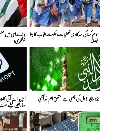
موسم گرما کی سرکاری تعطیلات،حکومت پنجاب کا بڑا
یو اے ای میں مقیم
فیصلہ
خوشخبری!
12 ربیع الاول کی چھٹی سے متعلق اہم خبر آگئی
اوپن اے آئی کا
صارفین کیلئے بہت ب