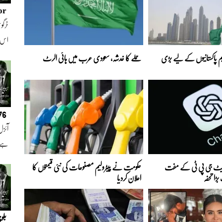
or
خرگوش
اس
 پاکستانیوں کے لیے بڑی
حملے کا خدشہ، سعودی عرب میں ہائی الرٹ
076
آئزل
ہے ا
 چیٹ جی پی ٹی کے مفت
حکومت نے پیٹرولیم مصنوعات کی نئی قیمتوں کا
ڑا تحفہ
اعلان کردیا
بلو