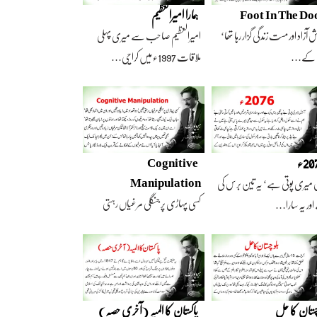
Foot In The Do
ہمارا امیرالعظیم
 آزاد اور مست زندگی گزار رہا تھا‘
امیرالعظیم صاحب سے میری پہلی
 کے…
ملاقات 1997ء میں کراچی…
2ء
Cognitive
Manipulation
 میری پوتی ہے‘ یہ تین برس کی
کسی پہاڑی پر جنگلی مرغیاں رہتی
ور یہ سارا…
تھیں‘ وہ تعداد…
چستان کا حل
پاکستان کا المیہ (آخری حصہ)