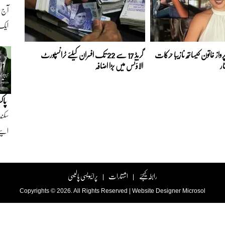
ایک ن
رواز خاتون کیساتھ نازیبا حرکات
گریڈ 17 سے 22 تک افسران کیلئے ٹرانسپورٹ
ار
الاؤنس میں بڑا اضافہ
پاک
سکند
اپنے
رابطہ کیجئے
اشتہارات
پرائیویسی پالیسی
|
|
Copyrights © 2026. All Rights Reserved |
Website Designer
Microsol