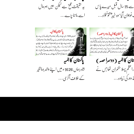
آج سے 15 سال قبل میرے پاس
یہ حقیقت تلخ ہے لیکن ہمیں بہرحال
وجوان آیا‘ وہ خیبرپختونخواہ…
اسے ماننا پڑے…
ستان کا المیہ (دوسرا حصہ)
پاکستان کا المیہ
راعظم پہلا حکمران تھا جس نے
شاہ جہاں 1626ء میں اپنے والد جہانگیر
 دور کی زیادہ…
کے خلاف آخری…