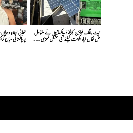
نیٹ بلنگ قوانین کا نفاذ ،پاکستانیوں نے متبادل
تھائی لینڈ؛ دورانِ پ
حل نکال لیا،حکومت کیلئے نئی مشکل کھڑی ...
پر پاکستانی سیاح گرفت