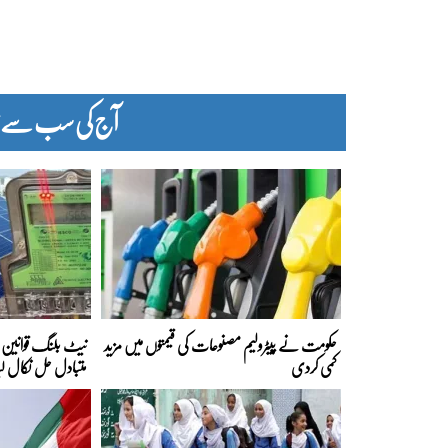
آج کی سب سے زیا
حکومت نے پیٹرولیم مصنوعات کی قیمتوں میں مزید
نیٹ بلنگ قوانین ک
کمی کردی
متبادل حل نکال لی