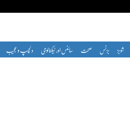
شوبز
بزنس
صحت
سائنس اور ٹیکنالوجی
دلچسپ و عجیب