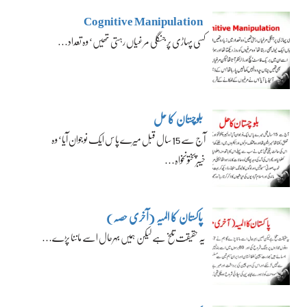
Cognitive Manipulation
کسی پہاڑی پر جنگلی مرغیاں رہتی تھیں‘ وہ تعداد…
بلوچستان کا حل
آج سے 15 سال قبل میرے پاس ایک نوجوان آیا‘ وہ
خیبرپختونخواہ…
پاکستان کا المیہ (آخری حصہ)
یہ حقیقت تلخ ہے لیکن ہمیں بہرحال اسے ماننا پڑے…