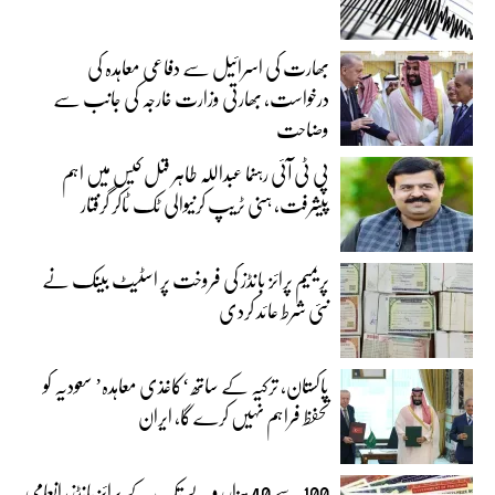
بھارت کی اسرائیل سے دفاعی معاہدہ کی
درخواست، بھارتی وزارت خارجہ کی جانب سے
وضاحت
پی ٹی آئی رہنما عبداللہ طاہر قتل کیس میں اہم
پیشرفت، ہنی ٹریپ کرنیوالی ٹک ٹاکر گرفتار
پریمیم پرائز بانڈز کی فروخت پر اسٹیٹ بینک نے
نئی شرط عائد کردی
پاکستان، ترکیہ کے ساتھ ‘کاغذی معاہدہ’ سعودیہ کو
تحفظ فراہم نہیں کرے گا، ایران
100 سے 40 ہزار روپے تک کے پرائز بانڈز، انعامی