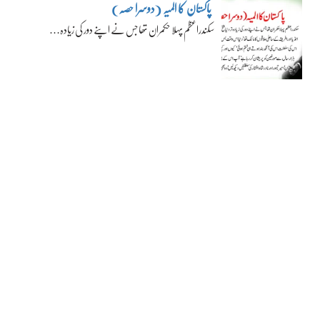
پاکستان کا المیہ (دوسرا حصہ)
سکندراعظم پہلا حکمران تھا جس نے اپنے دور کی زیادہ…