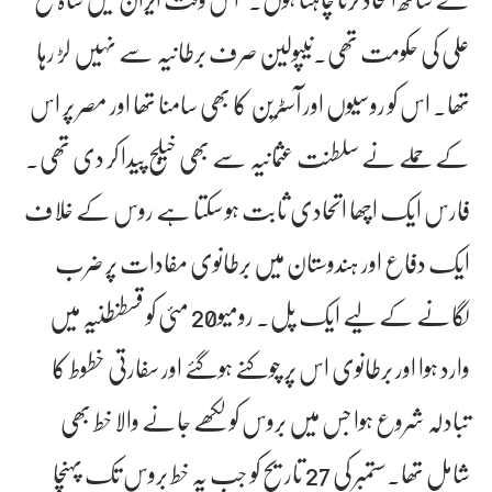
علی کی حکومت تھی۔نیپولین صرف برطانیہ سے نہیں لڑ رہا
تھا۔ اس کو روسیوں اور آسٹرین کا بھی سامنا تھا اور مصر پر اس
کے حملے نے سلطنت عثمانیہ سے بھی خیلج پیدا کر دی تھی۔
فارس ایک اچھا اتحادی ثابت ہو سکتا ہے روس کے خلاف
ایک دفاع اور ہندوستان میں برطانوی مفادات پر ضرب
لگانے کے لیے ایک پل۔ رومیو20 مئی کو قسطنطنیہ میں
وارد ہوا اور برطانوی اس پر چوکنے ہوگئے اور سفارتی خطوط کا
تبادلہ شروع ہوا جس میں بروس کو لکھے جانے والا خط بھی
شامل تھا۔ستمبر کی 27 تاریح کو جب یہ خط بروس تک پہنچا