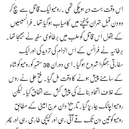
اس وقت بہت دیر ہوچکی تھی۔رومیو ایک قاتل سے بچ کر
دو دن قبل تہران پہنچنے میں کامیاب ہو گیا تھا۔ فرانسیسیوں
کے بقول اْس قاتل کو حلب میں برطانوی سفیر نے بھیجا تھا۔
برطانیہ نے فرانس کے اس الزام کی تردید کی اور ایک
سفارتی جھگڑا شروع ہو گیا۔اسی دوران 30 ستمبر کو رومیو کو شاہ
کے سامنے پیش ہونے کا وقت مل گیا۔ فتح علی نے روس
کے خلاف اتحاد بنانے کی پیش کش سے اتفاق کیا۔لیکن
رومیو اچانک بیمار پڑ گیا۔تاریخ دان عرج امینی کے مطابق
رومیو کو تین دن تک قے آتی رہی اور کپکپی طاری رہی اور پھر