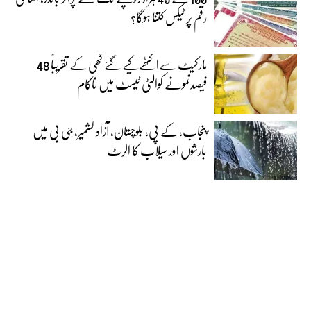
رقم پر ٹیکس کتنا ہوگا؟
مارکیٹ سےاکٹھےکیے گئے گھی کے تقریباً 48
فیصدنمونے کوالٹی ٹیسٹ میں ناکام
پنجاب، کے پی، بلوچستان، آزاد کشمیر، جی بی میں
بارشوں اور سیلاب کا الرٹ