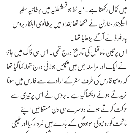
میں کمال رکھتا ہے۔‘یہ خط جو قسطنطنیہ میں برطانیہ سفیر
الیگزنڈر سٹارٹن نے لکھا تھا بغداد میں برطانوی اہلکار بروس
ہارفورڈ نے آگے بڑھایا تھا۔
اس پر تین ماہ قبل کی تاریخ درج تھی۔ اس ہی ڈاک میں جانز
نے ایک اور مراسلہ جس میں پچیس جولائی درج تھا، کہا گیا تھا
کہ رومیو فارس کی طرف سفر کے ارادے سے فارس میں سونا
خریدتے ہوئے دیکھا گیا ہے۔بروس نے اس پر تیزی سے
حرکت کرتے ہوئے دوسرے ہی دن مسقط میں اپنے
ماتحت کو رومیو کی موجودگی کے بارے میں خبردار کیا اور خلیجی