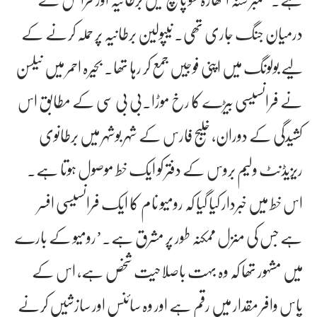
درمیان جنگ جاری تھی۔ نیپولین برطانیہ پر حملہ کرنے کے
لیے بولونگ میں اپنی فوجیں جمع کر رہا تھا۔ بحیرہ احمر میں نیلسن
نے فرانسیسی بیڑے کا رخ موڑا۔بی بی سی کے مطابق اس
کشیدگی کے دوران، خلیج فارس کے شہر بوشہر میں برطانوی
ریزیڈنٹ ولیم بروس کے دفتر کو ایک خط موصول ہوتا ہے۔
اس خط میں خبردار کیا گیا کہ رومیو نام کا ایک فرانسیسی افسر
ہے جس کی منزل ممکنہ طور پر مشرق ہے۔’رومیو کے بارے
میں مشہور تھا کہ وہ بہت باصلاحیت شخص ہے، اس کے
پاس وافر مقدار میں رقم ہے اور وہ سائنس اور سازشیں کرنے