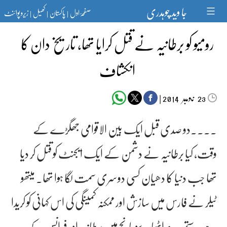
Ski
جا وید چوہدری
صفحۂ اول
پاکستان
کھیل
زیرو پوائنٹ
t
|
|
|
conten
رومیو کو برطانیہ نے قتل کرایا تھا، تاریخ دان کا
انکشاف
‬‮نومبر‬‮
|
2014
23
۔۔۔۔دو صدی قبل ایک بین الاقوامی جھگڑے کے
وقت، کیا برطانیہ نے دشمن کے ایک ایجنٹ کو قتل کر دیا
تھا جب دنیا کا دھیان کسی دوسری سمت لگا ہوا تھا۔ میتھو
ٹیلر نے فارس میں سازش اور ممکنہ کمینگی کی اس کہانی کو کریدا
ہے۔ستمبر سنہ اٹھارہ سو پانچ میں برطانیہ اور فرانس کے