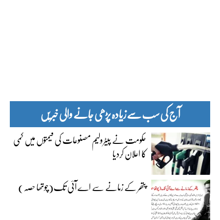
آج کی سب سے زیادہ پڑھی جانے والی خبریں
حکومت نے پیٹرولیم مصنوعات کی قیمتوں میں کمی
کا اعلان کردیا
پتھر کے زمانے سے اے آئی تک(چوتھا حصہ)