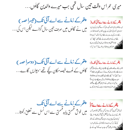
میری عمر اس وقت تین سال تھی جب میرے والدین گائوں…
پتھر کے زمانے سے اے آئی تک(تیسرا حصہ)
میں نے گائوں میں صرف تین سال گزارے لیکن اس کی…
پتھر کے زمانے سے اے آئی تک(دوسرا حصہ)
گائوں کے نوے فیصد مکان کچے تھے‘ دیواریں گارے…
پتھر کے زمانے سے اے آئی تک
میں خوش قسمتی یا بدقسمتی سے اس نسل سے تعلق رکھتا…