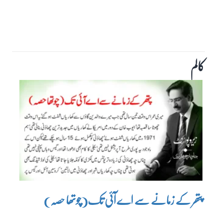
کالم
پتھر کے زمانے سے اے آئی تک(چوتھا حصہ)