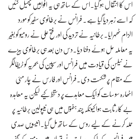
اس کا انتقال ہو گیا۔اس کے ساتھ ہی یہ افواہیں پھیل گئیں
کہ اسے زہر دیا گیا ہے۔ فرانس نے برطانوی سفیر کو مورد
الزام ٹھہرایا۔ برطانیہ نے تردید کی اور فتح علی نے رومیو کو بغیر
یہ معاملہ حل ہوئے دفنا دیا۔دس دن بعد ہی برطانوی بیڑے
نے نیلسن کی قیادت میں فرانس اور سپین کی بحریہ کو ٹریفالگر
کے مقام پر شکست دی۔فرانس اور فارس نے چار مئی
اٹھارہ سو سات کو ایک معاہدے پر دستخط کیے لیکن یہ معاہدہ
بے کار ثابت ہوا کیونکہ چند ہفتوں میں ہی نیپولین برطانیہ پر
حملہ کرنے کے لیے روس کے ساتھ مل گیا۔انیسویں صدی
میں فرانس کے ایک سیاح نے تہران میں رومیو کے گنبد