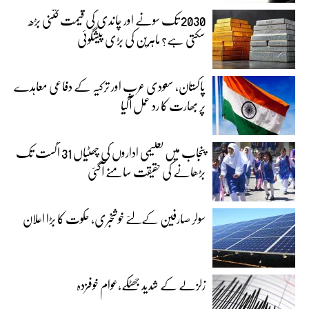
2030 تک سونے اور چاندی کی قیمت کتنی بڑھ
سکتی ہے؟ ماہرین کی بڑی پیشگوئی
پاکستان، سعودی عرب اور ترکیہ کے دفاعی معاہدے
پر بھارت کا رد عمل آگیا
پنجاب میں تعلیمی اداروں کی چھٹیاں 31 اگست تک
بڑھانے کی حقیقت سامنے آگئی
سولر صارفین کےلئے خوشخبری، حکوت کا بڑا اعلان
زلزلے کے شدید جھٹکے،عوام خوفزدہ