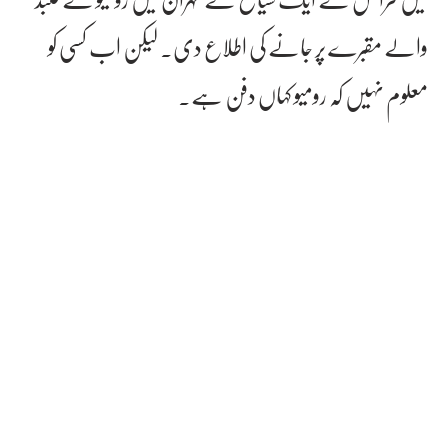
والے مقبرے پر جانے کی اطلاع دی۔ لیکن اب کسی کو
معلوم نہیں کہ رومیو کہاں دفن ہے۔