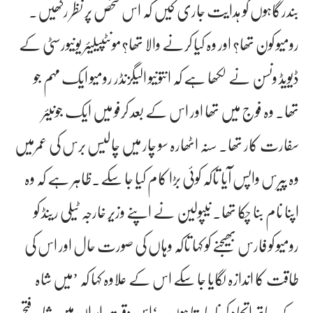
بندرگاہوں کو ہدایت جاری کیں کہ اس شخص پر نظر رکھیں۔
رومیو کون تھا؟ اور وہ کیا کرنے والا تھا؟مونٹپیلیئر یونیورسٹی کے
ڈیویڈ ونسن نے لکھا ہے کہ انتونیو الیگزنڈر رومیو ایک مہم جو
تھا۔ وہ فوج میں تھا اور اس کے بعد کرفو میں ایک جونیئر
سفارت کار تھا۔ سنہ اٹھارہ سو چار میں چالیس برس کی عمرمیں
وہ پیرس واپس آیا تاکہ کوئی بڑا کام کیا جا سکے۔ظاہر ہے کہ وہ
اپنا نام بنا چکا تھا۔ نیپولین نے اپنے وزیر خارجہ ٹیلی رینڈ کو
رومیو کو فارس بھیجنے کو کہا تاکہ وہاں کی صورت حال اور اس کی
طاقت کا اندازہ لگایا جا سکے اس کے علاوہ کہا کہ ’میں شاہ
کے ساتھ اتحاد کرنا چاہتا ہوں۔‘اس وقت ایران میں شاہ فتح