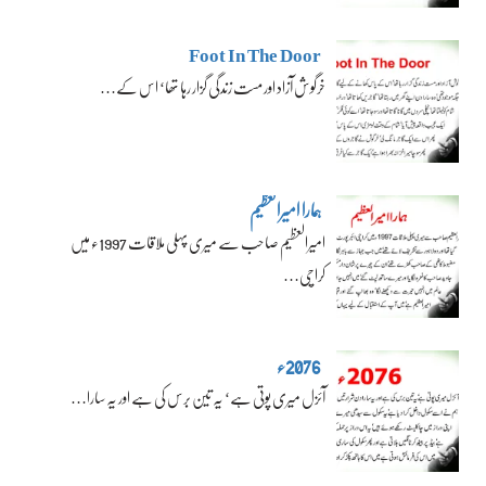
Foot In The Door
خرگوش آزاد اور مست زندگی گزار رہا تھا‘ اس کے…
ہمارا امیرالعظیم
امیرالعظیم صاحب سے میری پہلی ملاقات 1997ء میں
کراچی…
2076ء
آئزل میری پوتی ہے‘ یہ تین برس کی ہے اور یہ سارا…