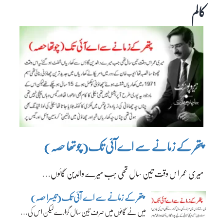
کالم
پتھر کے زمانے سے اے آئی تک(چوتھا حصہ)
میری عمر اس وقت تین سال تھی جب میرے والدین گائوں…
پتھر کے زمانے سے اے آئی تک(تیسرا حصہ)
میں نے گائوں میں صرف تین سال گزارے لیکن اس کی…