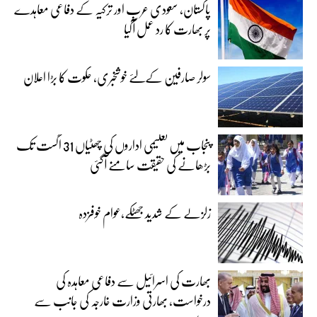
پاکستان، سعودی عرب اور ترکیہ کے دفاعی معاہدے
پر بھارت کا رد عمل آگیا
سولر صارفین کےلئے خوشخبری، حکوت کا بڑا اعلان
پنجاب میں تعلیمی اداروں کی چھٹیاں 31 اگست تک
بڑھانے کی حقیقت سامنے آگئی
زلزلے کے شدید جھٹکے،عوام خوفزدہ
بھارت کی اسرائیل سے دفاعی معاہدہ کی
درخواست، بھارتی وزارت خارجہ کی جانب سے