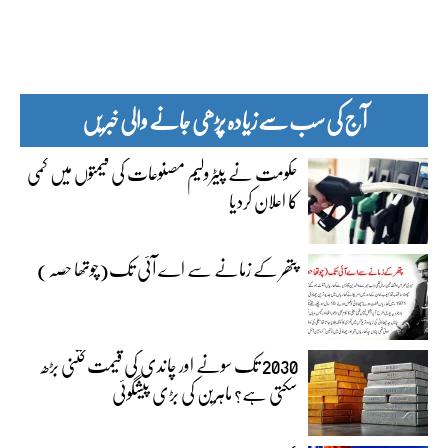
آج کی سب سے زیادہ پڑھی جانے والی خبریں
حکومت نے پیٹرولیم مصنوعات کی قیمتوں میں کمی
کا اعلان کردیا
پتھر کے زمانے سے اے آئی تک(چوتھا حصہ)
2030 تک سونے اور چاندی کی قیمت کتنی بڑھ
سکتی ہے؟ ماہرین کی بڑی پیشگوئی