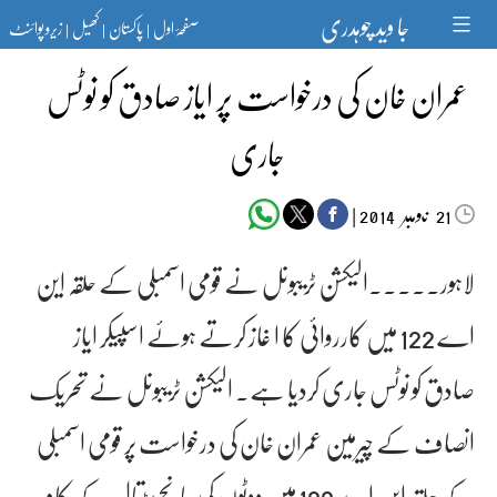
Ski
جا وید چوہدری
صفحۂ اول
پاکستان
کھیل
زیرو پوائنٹ
t
|
|
|
conten
عمران خان کی درخواست پر ایاز صادق کو نوٹس
جاری
‬‮نومبر‬‮
|
2014
21
لاہور۔۔۔۔۔الیکشن ٹریبونل نے قومی اسمبلی کے حلقہ این
اے 122 میں کارروائی کا ا غاز کرتے ہوئے اسپیکر ایاز
صادق کو نوٹس جاری کردیا ہے۔ الیکشن ٹریبونل نے تحریک
انصاف کے چیرمین عمران خان کی درخواست پر قومی اسمبلی
کے حلقہ این اے 122 میں ووٹوں کی جانچ پڑتال کے کام