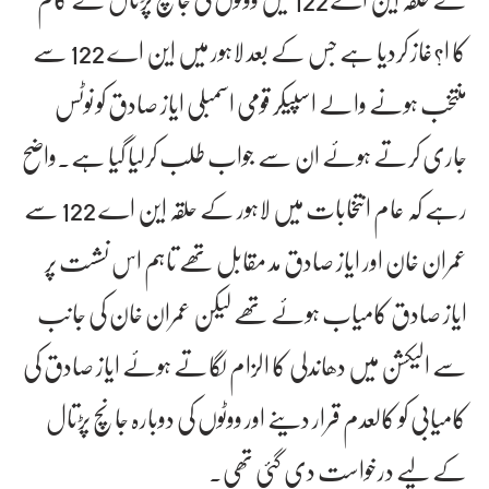
کا ا?غاز کردیا ہے جس کے بعد لاہور میں این اے 122 سے
منتخب ہونے والے اسپیکر قومی اسمبلی ایاز صادق کو نوٹس
جاری کرتے ہوئے ان سے جواب طلب کرلیا گیا ہے۔واضح
رہے کہ عام انتخابات میں لاہور کے حلقہ این اے 122 سے
عمران خان اور ایاز صادق مد مقابل تھے تاہم اس نشست پر
ایاز صادق کامیاب ہوئے تھے لیکن عمران خان کی جانب
سے الیکشن میں دھاندلی کا الزام لگاتے ہوئے ایاز صادق کی
کامیابی کو کالعدم قرار دینے اور ووٹوں کی دوبارہ جانچ پڑتال
کے لیے درخواست دی گئی تھی۔