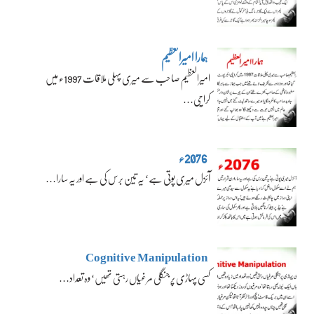
ہمارا امیرالعظیم
امیرالعظیم صاحب سے میری پہلی ملاقات 1997ء میں
کراچی…
2076ء
آئزل میری پوتی ہے‘ یہ تین برس کی ہے اور یہ سارا…
Cognitive Manipulation
کسی پہاڑی پر جنگلی مرغیاں رہتی تھیں‘ وہ تعداد…