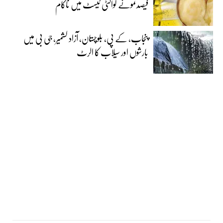
فیصدنمونے کوالٹی ٹیسٹ میں ناکام
پنجاب، کے پی، بلوچستان، آزاد کشمیر، جی بی میں
بارشوں اور سیلاب کا الرٹ