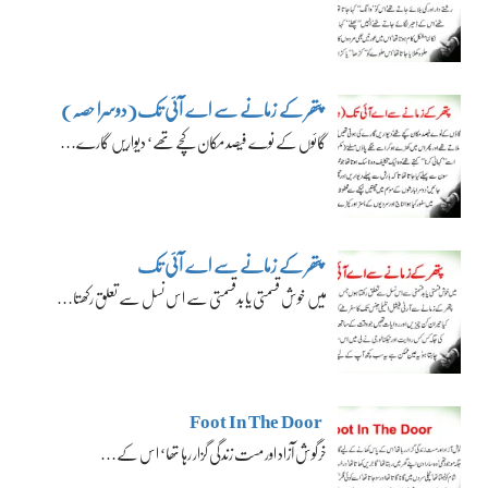
پتھر کے زمانے سے اے آئی تک(دوسرا حصہ)
گائوں کے نوے فیصد مکان کچے تھے‘ دیواریں گارے…
پتھر کے زمانے سے اے آئی تک
میں خوش قسمتی یا بدقسمتی سے اس نسل سے تعلق رکھتا…
Foot In The Door
خرگوش آزاد اور مست زندگی گزار رہا تھا‘ اس کے…