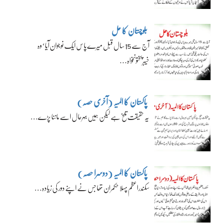
بلوچستان کا حل
آج سے 15 سال قبل میرے پاس ایک نوجوان آیا‘ وہ
خیبرپختونخواہ…
پاکستان کا المیہ (آخری حصہ)
یہ حقیقت تلخ ہے لیکن ہمیں بہرحال اسے ماننا پڑے…
پاکستان کا المیہ (دوسرا حصہ)
سکندراعظم پہلا حکمران تھا جس نے اپنے دور کی زیادہ…