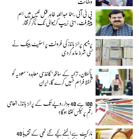
وضاحت
پی ٹی آئی رہنما عبداللہ طاہر قتل کیس میں اہم
پیشرفت، ہنی ٹریپ کرنیوالی ٹک ٹاکر گرفتار
پریمیم پرائز بانڈز کی فروخت پر اسٹیٹ بینک نے
نئی شرط عائد کردی
پاکستان، ترکیہ کے ساتھ ‘کاغذی معاہدہ’ سعودیہ کو
تحفظ فراہم نہیں کرے گا، ایران
100 سے 40 ہزار روپے تک کے پرائز بانڈز، انعامی
رقم پر ٹیکس کتنا ہوگا؟
مارکیٹ سےاکٹھےکیے گئے گھی کے تقریباً 48