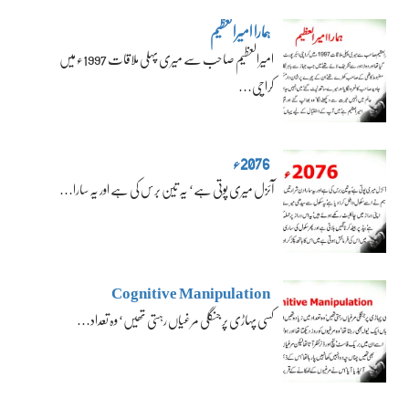
ہمارا امیرالعظیم
امیرالعظیم صاحب سے میری پہلی ملاقات 1997ء میں
کراچی…
2076ء
آئزل میری پوتی ہے‘ یہ تین برس کی ہے اور یہ سارا…
Cognitive Manipulation
کسی پہاڑی پر جنگلی مرغیاں رہتی تھیں‘ وہ تعداد…