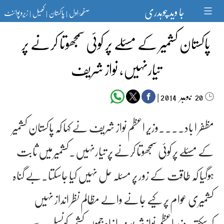
Ski
جا وید چوہدری
صفحۂ اول
پاکستان
کھیل
زیرو پوائنٹ
t
|
|
|
conten
پاکستان کشمیر کے مسئلے پر کوئی سمجھوتا کرنے پر
تیارنہیں، نواز شریف
‬‮نومبر‬‮
|
2014
20
مظفر ا باد۔۔۔۔وزیر اعظم نواز شریف نے کہا کہ پاکستان کشمیر
کے مسئلے پر کوئی سمجھوتا کرنے پر تیارنہیں۔کشمیر میں ثابت
ہوگیا کہ طاقت کے زور پر مسئلہ حل نہیں کیا جاسکتا۔بے گناہ
کشمیری عوام پر کیے جانے والے مظالم نظر انداز نہیں
کرسکتے۔وزیراعظم نوازشریف ا زاد جموں کشمیر کونسل سے