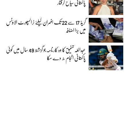
پاکستانی سیاح گرفتار
گریڈ 17 سے 22 تک افسران کیلئے ٹرانسپورٹ الاؤنس
میں بڑا اضافہ
عبداللہ شفیق کا وہ کارنامہ جو گزشتہ 49 سال میں کوئی
پاکستانی انجام نہ دے سکا