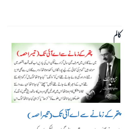
کالم
پتھر کے زمانے سے اے آئی تک(تیسرا حصہ)