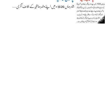
شاہ جہاں 1626ء میں اپنے والد جہانگیر کے خلاف آخری…