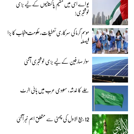
یو اے ای میں مقیم پاکستانیوں کے لیے بڑی
خوشخبری!
موسم گرما کی سرکاری تعطیلات،حکومت پنجاب کا بڑا
فیصلہ
سولر صارفین کے لیے بڑی خوشخبری آگئی
حملے کا خدشہ، سعودی عرب میں ہائی الرٹ
12 ربیع الاول کی چھٹی سے متعلق اہم خبر آگئی