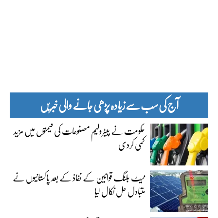
آج کی سب سے زیادہ پڑھی جانے والی خبریں
حکومت نے پیٹرولیم مصنوعات کی قیمتوں میں مزید
کمی کردی
نیٹ بلنگ قوانین کے نفاذ کے بعد پاکستانیوں نے
متبادل حل نکال لیا