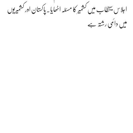
اجلاس سیخطاب میں کشمیر کا مسئلہ اٹھایا۔پاکستان اور کشمیریوں
میں دائمی رشتہ ہے