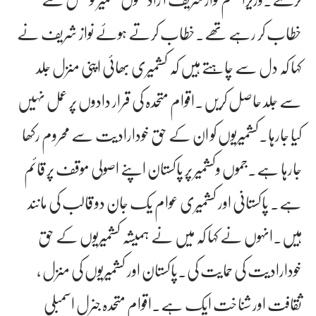
خطاب کر رہے تھے۔خطاب کرتے ہوئے نواز شریف نے
کہا کہ دل سے چاہتے ہیں کہ کشمیری بھائی اپنی منزل جلد
سے جلد حاصل کریں۔اقوام متحدہ کی قرار دادوں پر عمل نہیں
کیا جارہا۔کشمیریوں کو ان کے حق خودارادیت سے محروم رکھا
جارہا ہے۔جموں وکشمیر پر پاکستان اپنے اصولی موقف پر قائم
ہے۔ پاکستانی اور کشمیری عوام یک جان دو قالب کی مانند
ہیں۔انہوں نے کہا کہ میں نے ہمیشہ کشمیریوں کے حق
خودارادیت کی حمایت کی۔پاکستان اور کشمیریوں کی منزل ،
ثقافت اور شناخت ایک ہے۔اقوام متحدہ جنرل اسمبلی