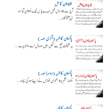
بلوچستان کا حل
آج سے 15 سال قبل میرے پاس ایک نوجوان آیا‘ وہ
خیبرپختونخواہ…
پاکستان کا المیہ (آخری حصہ)
یہ حقیقت تلخ ہے لیکن ہمیں بہرحال اسے ماننا پڑے…
پاکستان کا المیہ (دوسرا حصہ)
سکندراعظم پہلا حکمران تھا جس نے اپنے دور کی زیادہ…
پاکستان کا المیہ