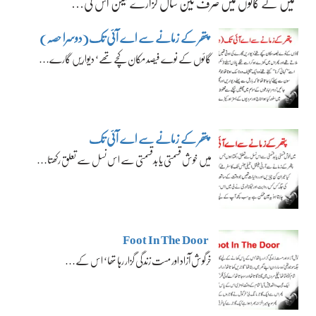
میں نے گائوں میں صرف تین سال گزارے لیکن اس کی…
پتھر کے زمانے سے اے آئی تک(دوسرا حصہ)
گائوں کے نوے فیصد مکان کچے تھے‘ دیواریں گارے…
پتھر کے زمانے سے اے آئی تک
میں خوش قسمتی یا بدقسمتی سے اس نسل سے تعلق رکھتا…
Foot In The Door
خرگوش آزاد اور مست زندگی گزار رہا تھا‘ اس کے…