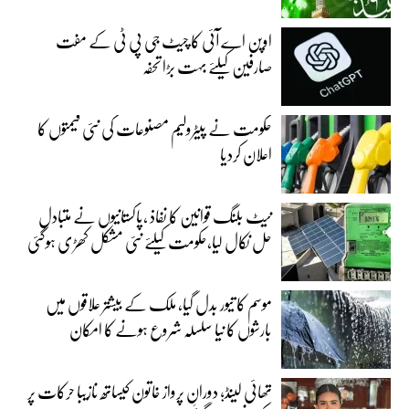
اوپن اے آئی کا چیٹ جی پی ٹی کے مفت
صارفین کیلئے بہت بڑا تحفہ
حکومت نے پیٹرولیم مصنوعات کی نئی قیمتوں کا
اعلان کردیا
نیٹ بلنگ قوانین کا نفاذ ،پاکستانیوں نے متبادل
حل نکال لیا،حکومت کیلئے نئی مشکل کھڑی ہوگئی
موسم کا تیور بدل گیا، ملک کے بیشتر علاقوں میں
بارشوں کا نیا سلسلہ شروع ہونے کا امکان
تھائی لینڈ؛ دورانِ پرواز خاتون کیساتھ نازیبا حرکات پر