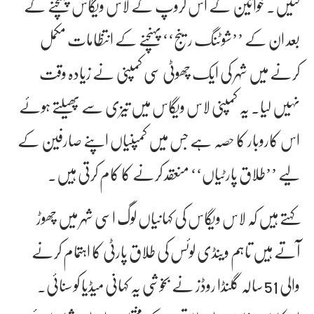
گئیں۔ خواتین کے اس گروپ کے لاس ویگاس پہنچنے کے
بعد ان کے ’’شوٹنگ رینج‘‘ پہنچنے کے انتظامات مکمل
کرنے میں شہر کی ایک چھوٹی سی کمپنی نے زیادہ وقت
نہیں لیا۔ یہ کمپنی لاس ویگاس میں تیزی سے پھیلتے ہوئے
اس کاروبار کا حصہ ہے جس میں کمپنیاں اپنے صارفین کے
لیے ’’طلاق پارٹیاں‘‘ منعقد کرنے کا کام کرتی ہیں۔
کہتے ہیں کہ لاس ویگاس کی کہانیاں لوگ اسی شہر میں چھوڑ
آتے ہیں تاہم وینڈی لوئس کی طلاق پارٹی کا اہتمام کرنے
والی 51 سالہ گلنڈا روڈز نے بخوشی یہ کہانی میڈیا کو سنائی۔