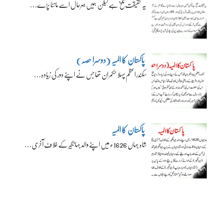
یہ حقیقت تلخ ہے لیکن ہمیں بہرحال اسے ماننا پڑے…
پاکستان کا المیہ (دوسرا حصہ)
سکندراعظم پہلا حکمران تھا جس نے اپنے دور کی زیادہ…
پاکستان کا المیہ
شاہ جہاں 1626ء میں اپنے والد جہانگیر کے خلاف آخری…