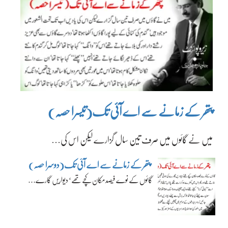
پتھر کے زمانے سے اے آئی تک(تیسرا حصہ)
میں نے گائوں میں صرف تین سال گزارے لیکن اس کی…
پتھر کے زمانے سے اے آئی تک(دوسرا حصہ)
گائوں کے نوے فیصد مکان کچے تھے‘ دیواریں گارے…