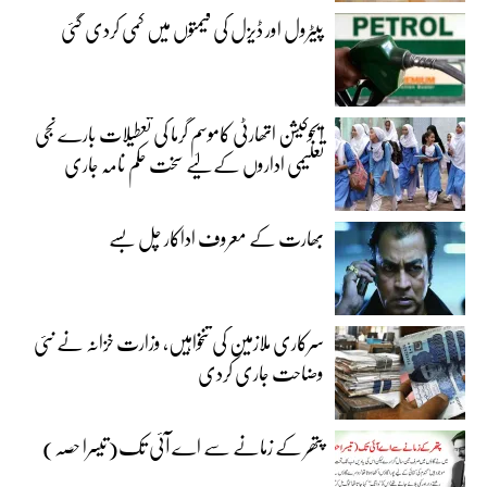
پیٹرول اور ڈیزل کی قیمتوں میں کمی کردی گئی
ایجوکیشن اتھارٹی کاموسمِ گرما کی تعطیلات بارے نجی
تعلیمی اداروں کے لیے سخت حکم نامہ جاری
بھارت کے معروف اداکار چل بسے
سرکاری ملازمین کی تنخواہیں، وزارت خزانہ نے نئی
وضاحت جاری کردی
پتھر کے زمانے سے اے آئی تک(تیسرا حصہ)