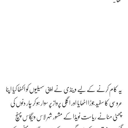
یہ کام کرنے کے لیے وینڈی نے اپنی سہیلیوں کو اکٹھا کیا اپنا
عروسی کا سفید جوڑا اٹھایا اور اگلی پرواز پر سوار ہو کر چار دنوں کی
چھٹی منانے ریاست نویڈا کے مشہور شہر لاس ویگاس پہنچ