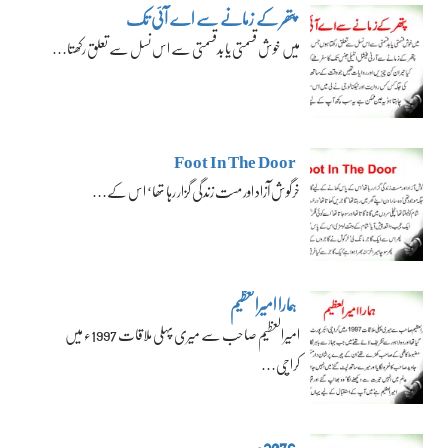
پتھر کے زمانے سے اے آئی تک
میں خوش قسمتی یا بدقسمتی سے اس نسل سے تعلق رکھتا…
Foot In The Door
خرگوش آزاد اور مست زندگی گزار رہا تھا‘ اس کے…
ہمارا امیرالعظیم
امیرالعظیم صاحب سے میری پہلی ملاقات 1997ء میں
کراچی…
2076ء