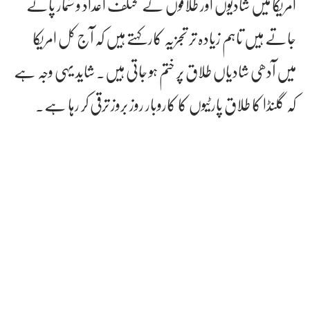
امریکا میں شادیوں اور طلاقوں کے مختلف اعداد و شمار پائے
جاتے ہیں تاہم زیادہ تر تجزیہ کار کہتے ہیں کہ آج کل امریکا
میں آدھی شادیاں طلاق پر ختم ہو جاتی ہیں۔ شاید یہی وجہ ہے
کہ گلنڈا کا طلاق پارٹیوں کا کاروبار روز بروز ترقی کر رہا ہے۔