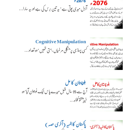
آئزل میری پوتی ہے‘ یہ تین برس کی ہے اور یہ سارا…
Cognitive Manipulation
کسی پہاڑی پر جنگلی مرغیاں رہتی تھیں‘ وہ تعداد…
بلوچستان کا حل
آج سے 15 سال قبل میرے پاس ایک نوجوان آیا‘ وہ
خیبرپختونخواہ…
پاکستان کا المیہ (آخری حصہ)