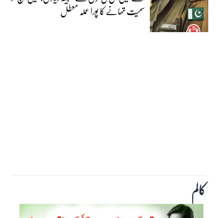
سمیت تھانے کا پورا عملہ معطل
کالم