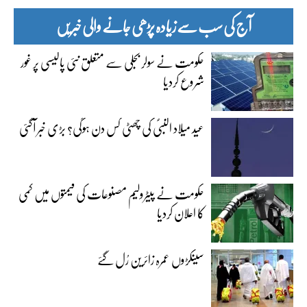
آج کی سب سے زیادہ پڑھی جانے والی خبریں
حکومت نے سولر بجلی سے متعلق نئی پالیسی پر غور
شروع کردیا
عید میلاد النبیؐ کی چھٹی کس دن ہوگی؟ بڑی خبر آگئی
حکومت نے پیٹرولیم مصنوعات کی قیمتوں میں کمی
کا اعلان کردیا
سینکڑوں عمرہ زائرین رُل گئے