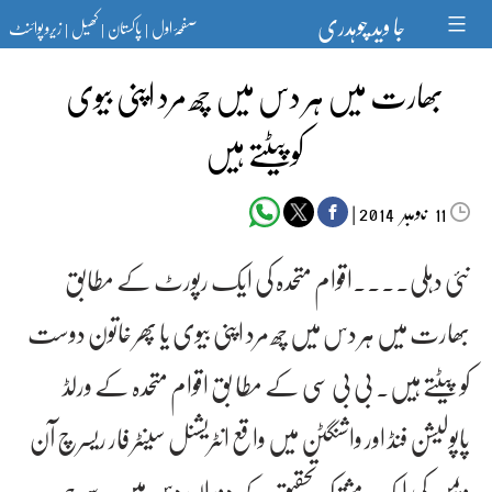
Ski
جا وید چوہدری
صفحۂ اول
پاکستان
کھیل
زیرو پوائنٹ
t
|
|
|
conten
بھارت میں ہر دس میں چھ مرد اپنی بیوی
کوپیٹتے ہیں
‬‮نومبر‬‮
|
2014
11
نئی دہلی۔۔۔۔اقوام متحدہ کی ایک رپورٹ کے مطابق
بھارت میں ہر دس میں چھ مرد اپنی بیوی یا پھر خاتون دوست
کو پیٹتے ہیں۔ بی بی سی کے مطا بق اقوام متحدہ کے ورلڈ
پاپولیشن فنڈ اور واشنگٹن میں واقع انٹریشنل سینٹر فار ریسرچ آن
ویمن کی ایک مشترکہ تحقیق کے دوران دس میں سے چھ