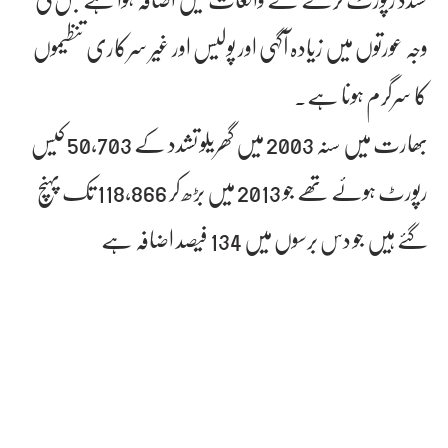
وجہ عورتوں میں زیادہ آگہی اور پولیس اور غیر سرکاری تنظیموں
کا سرگرم ہونا ہے۔
بھارت میں سنہ 2003 میں گھریلو تشدد کے 50,703 کیس
رپورٹ ہوئے تھے جو 2013 میں بڑھ کر 118,866 تک پہنچ
گئے ہیں جو دس برسوں میں 134 فیصد اضافہ ہے