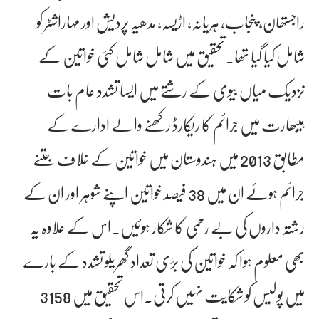
راجستھان، پنجاب، ہریانہ، اڑیسہ، مدھیہ پردیش اور مہاراشٹر کو
شامل کیا گیا تھا۔تحقیق میں شامل شامل کئی خواتین کے
نزدیک میاں بیوی کے رشتے میں ایسا تشدد عام بات
ہیبھارت میں جرائم کا ریکارڈ رکھنے والے ادارے کے
مطابق 2013 میں ہندوستان میں خواتین کے خلاف جتنے
جرائم ہوئے ان میں 38 فیصد خواتین اپنے شوہر اور ان کے
رشتہ داروں کی بے رحمی کا شکار ہوئیں۔اس کے علاوہ یہ
بھی معلوم ہوا کہ خواتین کی بڑی تعداد گھریلو تشدد کے بارے
میں پولیس کو شکایت نہیں کرتی۔اس تحقیق میں 3158