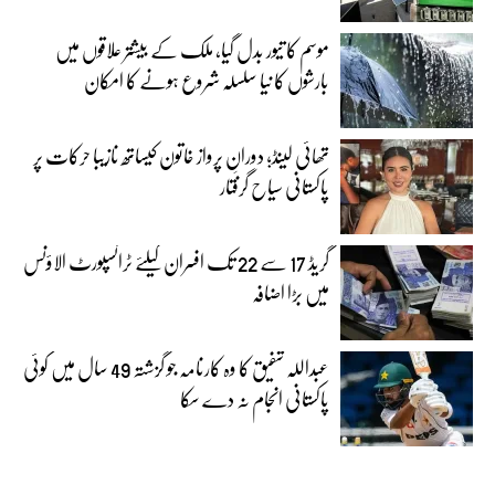
موسم کا تیور بدل گیا، ملک کے بیشتر علاقوں میں
بارشوں کا نیا سلسلہ شروع ہونے کا امکان
تھائی لینڈ؛ دورانِ پرواز خاتون کیساتھ نازیبا حرکات پر
پاکستانی سیاح گرفتار
گریڈ 17 سے 22 تک افسران کیلئے ٹرانسپورٹ الاؤنس
میں بڑا اضافہ
عبداللہ شفیق کا وہ کارنامہ جو گزشتہ 49 سال میں کوئی
پاکستانی انجام نہ دے سکا