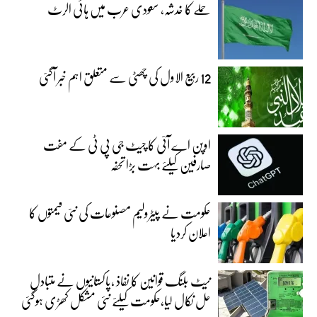
حملے کا خدشہ، سعودی عرب میں ہائی الرٹ
12 ربیع الاول کی چھٹی سے متعلق اہم خبر آگئی
اوپن اے آئی کا چیٹ جی پی ٹی کے مفت
صارفین کیلئے بہت بڑا تحفہ
حکومت نے پیٹرولیم مصنوعات کی نئی قیمتوں کا
اعلان کردیا
نیٹ بلنگ قوانین کا نفاذ ،پاکستانیوں نے متبادل
حل نکال لیا،حکومت کیلئے نئی مشکل کھڑی ہوگئی