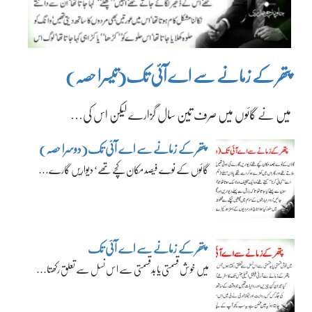
پتھر کے زمانے سے اے آئی تک(تیسرا حصہ)
میں نے گائوں میں صرف تین سال گزارے لیکن اس کی…
پتھر کے زمانے سے اے آئی تک(دوسرا حصہ)
گائوں کے نوے فیصد مکان کچے تھے‘ دیواریں گارے…
پتھر کے زمانے سے اے آئی تک
میں خوش قسمتی یا بدقسمتی سے اس نسل سے تعلق رکھتا…