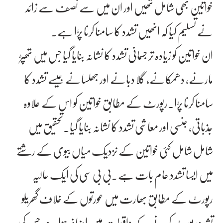
خواتین بھی شامل تھیں اور ان میں سے نصف سے زائد
نے تسلیم کیا کہ انھیں تشدد کا سامنا کرنا پڑا ہے۔
ان خواتین کو زیادہ تر جسمانی تشدد کا نشانہ بنایا گیا جس میں تھپڑ
مارنے، دھمکانے، گلا دبانے اور جھلسانے جیسے تشدد کا
سامنا کرنا پڑا۔رپورٹ کے مطابق خواتین کو اس کے علاوہ
جذباتی، جنسی اور معاشی تشدد کا نشانہ بنایا گیا۔تحقیق میں
شامل شامل کئی خواتین کے نزدیک میاں بیوی کے رشتے
میں ایسا تشدد عام بات ہے۔بی بی سی کی ایک حالیہ
رپورٹ کے مطابق بھارت میں عورتوں کے خلاف گھریلو
تشدد رپورٹ کرنے کے واقعات میں اضافہ ہوا ہے جس کی