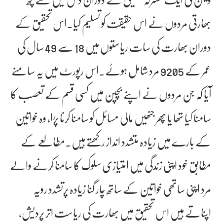
بھارتی مردوں نے اس حقیقت کو تسلیم کیا۔اس تحقیق کے
دوران بھارت کی سات ریاستوں میں 18 سے 49 سال کی
عمر کے 9205 مرد شامل ہوئے۔اس رپورٹ میں یہ سامنے
آیا کہ جن مردوں نے اپنے بچپن میں کسی قسم کے تعصب کا
سامنا کیا تھا یا پھر جنھیں مالی مسائل کو سامنا کرنا پڑا، وہ خواتین
کے بارے میں زیادہ متشدد انداز رکھتے ہیں۔مطالعے کے
مطابق خود اپنی زندگی میں امتیازی سلوک کا سامنا کرنے والے
مرد اپنی ساتھی خواتین کے ساتھ چار گنا زیادہ پرتشدد رویہ
اپناتے ہیں اس تحقیق میں بھارت کی ریاست اتر پردیش،