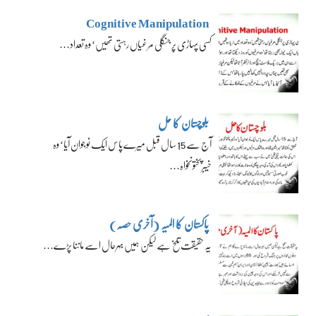
Cognitive Manipulation
کسی پہاڑی پر جنگلی مرغیاں رہتی تھیں‘ وہ تعداد…
بلوچستان کا حل
آج سے 15 سال قبل میرے پاس ایک نوجوان آیا‘ وہ
خیبرپختونخواہ…
پاکستان کا المیہ (آخری حصہ)
یہ حقیقت تلخ ہے لیکن ہمیں بہرحال اسے ماننا پڑے…