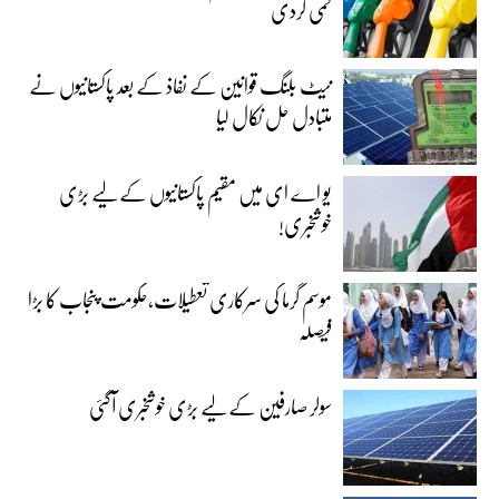
کمی کردی
نیٹ بلنگ قوانین کے نفاذ کے بعد پاکستانیوں نے
متبادل حل نکال لیا
یو اے ای میں مقیم پاکستانیوں کے لیے بڑی
خوشخبری!
موسم گرما کی سرکاری تعطیلات،حکومت پنجاب کا بڑا
فیصلہ
سولر صارفین کے لیے بڑی خوشخبری آگئی