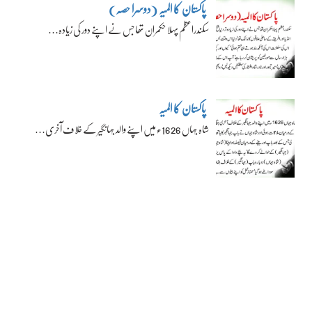
پاکستان کا المیہ (دوسرا حصہ)
سکندراعظم پہلا حکمران تھا جس نے اپنے دور کی زیادہ…
پاکستان کا المیہ
شاہ جہاں 1626ء میں اپنے والد جہانگیر کے خلاف آخری…