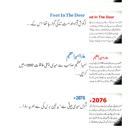
Foot In The Door
خرگوش آزاد اور مست زندگی گزار رہا تھا‘ اس کے…
ہمارا امیرالعظیم
امیرالعظیم صاحب سے میری پہلی ملاقات 1997ء میں
کراچی…
2076ء
آئزل میری پوتی ہے‘ یہ تین برس کی ہے اور یہ سارا…