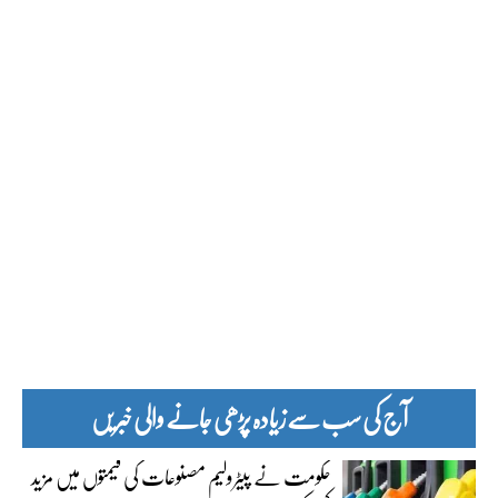
آج کی سب سے زیادہ پڑھی جانے والی خبریں
حکومت نے پیٹرولیم مصنوعات کی قیمتوں میں مزید