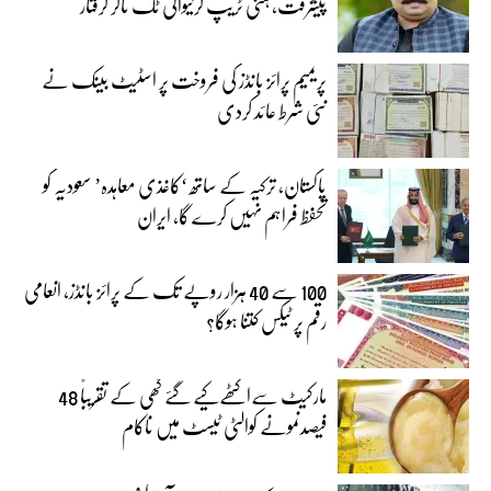
پیشرفت، ہنی ٹریپ کرنیوالی ٹک ٹاکر گرفتار
پریمیم پرائز بانڈز کی فروخت پر اسٹیٹ بینک نے
نئی شرط عائد کردی
پاکستان، ترکیہ کے ساتھ ‘کاغذی معاہدہ’ سعودیہ کو
تحفظ فراہم نہیں کرے گا، ایران
100 سے 40 ہزار روپے تک کے پرائز بانڈز، انعامی
رقم پر ٹیکس کتنا ہوگا؟
مارکیٹ سےاکٹھےکیے گئے گھی کے تقریباً 48
فیصدنمونے کوالٹی ٹیسٹ میں ناکام