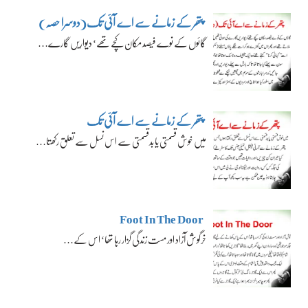
پتھر کے زمانے سے اے آئی تک(دوسرا حصہ)
گائوں کے نوے فیصد مکان کچے تھے‘ دیواریں گارے…
پتھر کے زمانے سے اے آئی تک
میں خوش قسمتی یا بدقسمتی سے اس نسل سے تعلق رکھتا…
Foot In The Door
خرگوش آزاد اور مست زندگی گزار رہا تھا‘ اس کے…