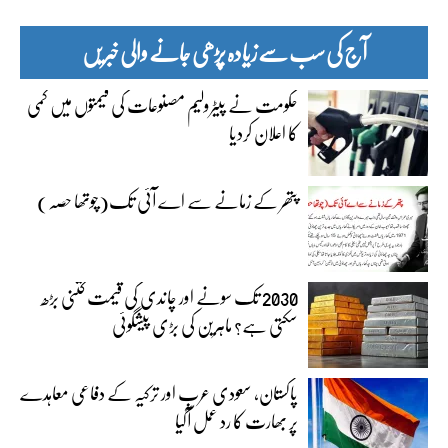
آج کی سب سے زیادہ پڑھی جانے والی خبریں
حکومت نے پیٹرولیم مصنوعات کی قیمتوں میں کمی
کا اعلان کردیا
پتھر کے زمانے سے اے آئی تک(چوتھا حصہ)
2030 تک سونے اور چاندی کی قیمت کتنی بڑھ
سکتی ہے؟ ماہرین کی بڑی پیشگوئی
پاکستان، سعودی عرب اور ترکیہ کے دفاعی معاہدے
پر بھارت کا رد عمل آگیا