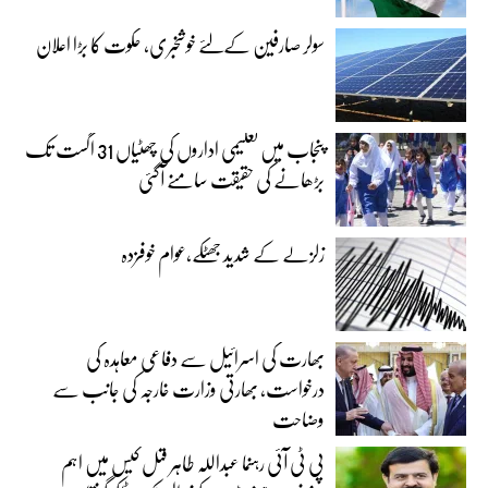
سولر صارفین کےلئے خوشخبری، حکوت کا بڑا اعلان
پنجاب میں تعلیمی اداروں کی چھٹیاں 31 اگست تک
بڑھانے کی حقیقت سامنے آگئی
زلزلے کے شدید جھٹکے،عوام خوفزدہ
بھارت کی اسرائیل سے دفاعی معاہدہ کی
درخواست، بھارتی وزارت خارجہ کی جانب سے
وضاحت
پی ٹی آئی رہنما عبداللہ طاہر قتل کیس میں اہم