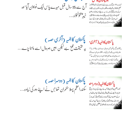
آج سے 15 سال قبل میرے پاس ایک نوجوان آیا‘ وہ
خیبرپختونخواہ…
پاکستان کا المیہ (آخری حصہ)
یہ حقیقت تلخ ہے لیکن ہمیں بہرحال اسے ماننا پڑے…
پاکستان کا المیہ (دوسرا حصہ)
سکندراعظم پہلا حکمران تھا جس نے اپنے دور کی زیادہ…