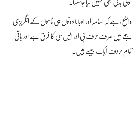
ادلی بدلی بھی نہیں کیا جاسکتا۔
واضح رہے کہ اسامہ اور اوباما
دونوں ہی ناموں کے انگریزی
ہجے میں صرف حرف بی اور ایس ہی کا فرق ہے اور باقی
تمام حروف ایک جیسے ہیں۔