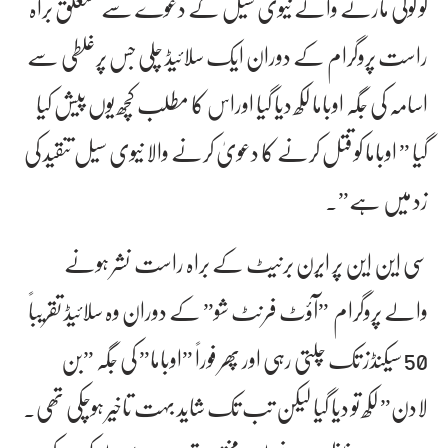
کو گولی مارنے والے نیوی سیل کے دعوے سے متعلق براہ
راست پروگرام کے دوران ایک سلائیڈ چلی جس پرغلطی سے
اسامہ کی جگہ اوباما لکھ دیا گیا اوراس کا مطلب کچھ یوں پیش کیا
گیا ” اوباما کو قتل کرنے کا دعویٰ کرنے والا نیوی سیل تنقید کی
زد میں ہے”۔
سی این این پر ایرن برنیٹ کے براہ راست نشر ہونے
والے پروگرام ”آؤٹ فرنٹ شو” کے دوران وہ سلائیڈ تقریباً
50 سیکنڈز تک چلتی رہی اور پھر فوراً ”اوباما” کی جگہ ”بن
لادن” لکھ تو دیا گیا لیکن تب تک شاید بہت تاخیر ہوچکی تھی۔