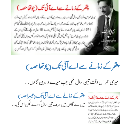
پتھر کے زمانے سے اے آئی تک(چوتھا حصہ)
میری عمر اس وقت تین سال تھی جب میرے والدین گائوں…
پتھر کے زمانے سے اے آئی تک(تیسرا حصہ)
میں نے گائوں میں صرف تین سال گزارے لیکن اس کی…