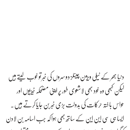
دنیا بھر کے ٹیلی ویژن چینلز دوسروں کی خبر تو خوب لیتے ہیں
لیکن کبھی وہ خود بھی لاشعوی طور پر اپنی مضحکہ خیزیوں اور
حواس باختہ حرکات کی بدولت بڑی خبر بن جایا کرتے ہیں۔
ایسا ہی سی این این کے ساتھ بھی ہوا کہ جب اسامہ بن لادن