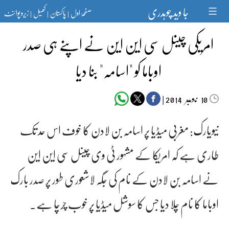
Ski
جا وید چوہدری
صفحۂ اول
پاکستان
کھیل
زیرو پوائنٹ
t
|
|
|
conten
امریکی چینل سی این این نے اپنے ہی صدر
اوباما کو "اسامہ" بنا دیا
‬‮نومبر‬‮
|
2014
10
نیویارک: مغربی میڈیا پر اسامہ بن لادن کا خوف اس حد تک
طاری ہے کہ امریکا کے مشہور ٹی وی چینل سی این این
نے اسامہ بن لادن کے نام کی جگہ لاشعوری طور پر صدر بارک
اوباما کا نام چلا دیا جس کا سوشل میڈیا پر خوب چرچا ہے۔