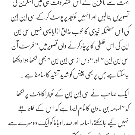
بہت سے ناظرین نے اس مختصر وقت ہی میں اسکرین کی
تصویریں بنا لیں اور انہیں ٹوئیٹر پر پوسٹ کرکے سی این این
کی اس مضحکہ خیزی کا خوب مذاق اڑایا یہی نہیں سی این
این کی اس غلطی کا پرچارکرنے والی تصویرمیں ” فرسٹ آن
سی این این” اور “دس از سی این این” بھی لکھا ہوا دیکھا
جاسکتا ہے جس پر بھی چینل کو شدید تنقید کا سامنا ہے۔
ایک صاحب نے سی این این کے ٹویٹراکاؤنٹ پر لکھا
کہ”اسامہ بن لادن کا نام ایسا ہے کہ اس کے غلط ہجے
نہیں کیے جاسکتے، اسامہ اور صدر اوباما کو ایک دوسرے سے