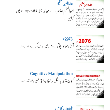
ہمارا امیرالعظیم
امیرالعظیم صاحب سے میری پہلی ملاقات 1997ء میں
کراچی…
2076ء
آئزل میری پوتی ہے‘ یہ تین برس کی ہے اور یہ سارا…
Cognitive Manipulation
کسی پہاڑی پر جنگلی مرغیاں رہتی تھیں‘ وہ تعداد…
بلوچستان کا حل