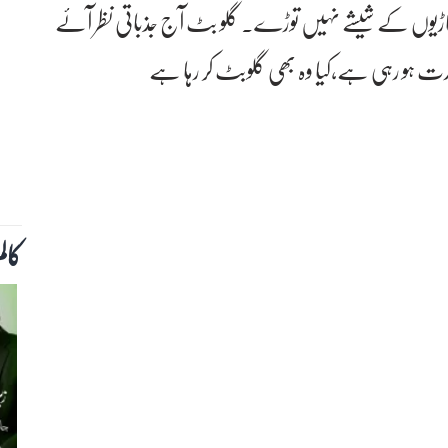
گاڑیوں کے شیشے نہیں توڑے۔ گلو بٹ آج جذباتی نظر آئے
ارت ہو رہی ہے،کیا وہ بھی گلوبٹ کر رہا ہے
کال