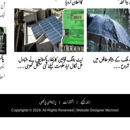
ڑا تحفہ
کا اعلان کردیا
ایک ن
پاک
ا، ملک کے بیشتر علاقوں میں
نیٹ بلنگ قوانین کا نفاذ ،پاکستانیوں نے متبادل
لہ شروع ...
حل نکال لیا،حکومت کیلئے نئی مشکل کھڑی ...
سکند
اپنے
رابطہ کیجئے
اشتہارات
پرائیویسی پالیسی
|
|
Copyrights © 2026. All Rights Reserved |
Website Designer
Microsol