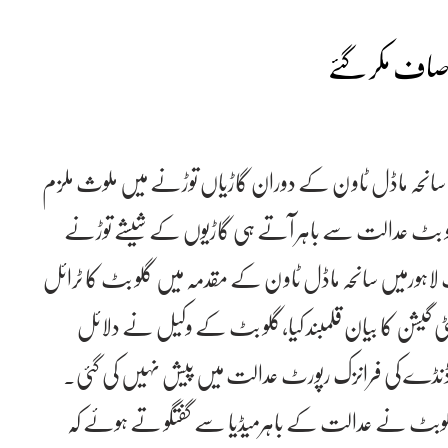
صاف مکر گئے
انحہ ماڈل ٹاو ن کے دوران گاڑیاں توڑنے میں ملوث ملزم
 بٹ عدالت سے باہر آتے ہی گاڑیوں کے شیشے توڑنے
ورمیں سانحہ ماڈل ٹاو ن کے مقدمہ میں گلو بٹ کا ٹرائل
ی گیشن کا بیان قلمبند کیا،گلو بٹ کے وکیل نے دلائل
 ڈنڈے کی فرانزک رپورٹ عدالت میں پیش نہیں کی گئی۔
بٹ نے عدالت کے باہرمیڈیا سے گفتگو تے ہوئے کہ