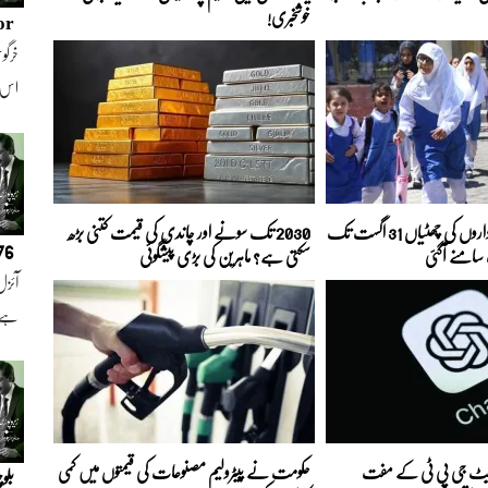
خوشخبری!
or
خرگوش
اس
پنجاب میں تعلیمی اداروں کی چھٹیاں 31 اگست تک
2030 تک سونے اور چاندی کی قیمت کتنی بڑھ
076
سامنے آگئی
سکتی ہے؟ ماہرین کی بڑی پیشگوئی
آئزل
ہے ا
 چیٹ جی پی ٹی کے مفت
حکومت نے پیٹرولیم مصنوعات کی قیمتوں میں کمی
بلو