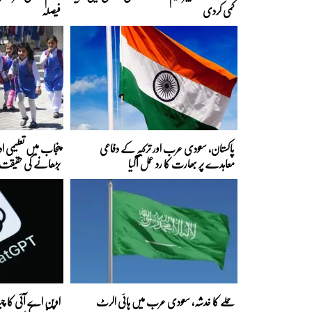
کمی کردی
فیصلہ
پاکستان، سعودی عرب اور ترکیہ کے دفاعی
معاہدے پر بھارت کا رد عمل آگیا
بڑھانے کی حقیقت 
حملے کا خدشہ، سعودی عرب میں ہائی الرٹ
اوپن اے آئی کا