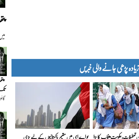
پت
میں
دہ پڑھی جانے والی خبریں
پتھ
تک(
گائو
دیو
ی تعطیلات،حکومت پنجاب کا بڑا
یو اے ای میں مقیم پاکستانیوں کے لیے بڑی