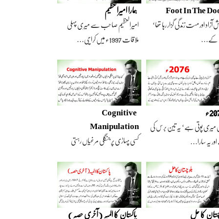
Foot In The Do
ہمارا امیرالعظیم
 آزاد اور مست زندگی گزار رہا تھا‘
امیرالعظیم صاحب سے میری پہلی
 کے…
ملاقات 1997ء میں کراچی…
2ء
Cognitive
Manipulation
 میری پوتی ہے‘ یہ تین برس کی
کسی پہاڑی پر جنگلی مرغیاں رہتی
ور یہ سارا…
تھیں‘ وہ تعداد…
چستان کا حل
پاکستان کا المیہ (آخری حصہ)