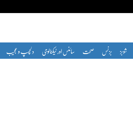
شوبز
بزنس
صحت
سائنس اور ٹیکنالوجی
دلچسپ و عجیب