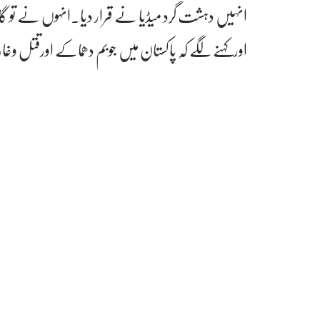
انہیں دہشت گرد میڈیا نے قرار دیا۔انہوں نے تو 
اورکہنے لگے کہ پاکستان میں جوبم دھماکے اورقتل وغ