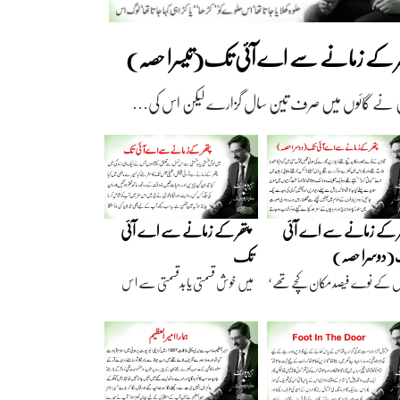
ھر کے زمانے سے اے آئی تک(تیسرا حصہ)
 نے گائوں میں صرف تین سال گزارے لیکن اس کی…
ر کے زمانے سے اے آئی
پتھر کے زمانے سے اے آئی
دوسرا حصہ)
تک
ں کے نوے فیصد مکان کچے تھے‘
میں خوش قسمتی یا بدقسمتی سے اس
اریں گارے…
نسل سے تعلق رکھتا…