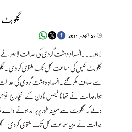
گلو بٹ 
اکتوبر‬‮
|
2014
27
لاہور۔۔۔انسدادِ دہشت گردی کی عدالت لاہور نے س
گلو بٹ کیس کی سماعت کل تک ملتوی کر دی۔گلو
سے صاف مکرگئے۔انسدادِ دہشت گردی کی عدالت لاہ
ہوا،عدالت نے تھانا فیصل ٹاو ن کے انچارج انویسٹ
دئے کہ گلوبٹ سے مبینہ طور پربرا مد ہونے والے
عدالت نے مزید سماعت کل تک ملتوی کردی۔گلو