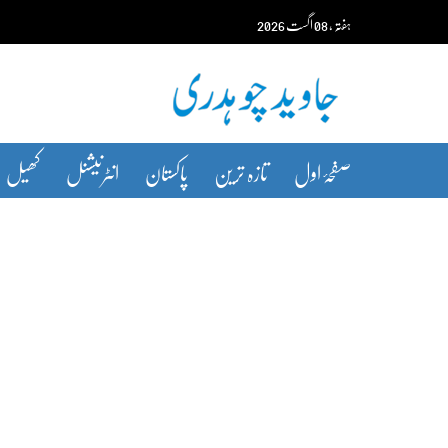
Ski
ہفتہ‬‮
،
08
اگست‬‮
2026
t
conten
صفحۂ اول
تازہ ترین
پاکستان
انٹرنیشنل
کھیل