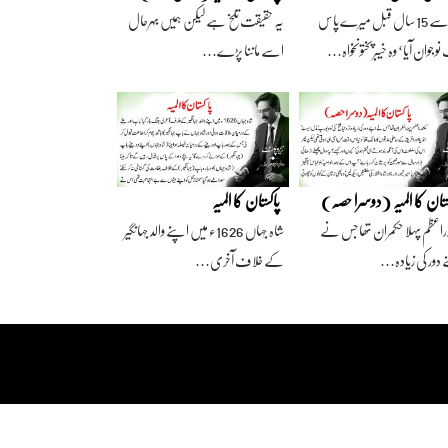
آج سے 15 سال قبل میرے پاس
یہ حقیقت تلخ ہے لیکن ہمیں بہرحال
وجوان آیا‘ وہ خیبرپختونخواہ…
اسے ماننا پڑے…
ستان کا المیہ (دوسرا حصہ)
پاکستان کا المیہ
راعظم پہلا حکمران تھا جس نے
شاہ جہاں 1626ء میں اپنے والد جہانگیر
 دور کی زیادہ…
کے خلاف آخری…