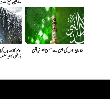
صارفین کیلئے بہت ب
12 ربیع الاول کی چھٹی سے متعلق اہم خبر آگئی
موسم کا تیور بدل گی
بارشوں کا نیا سلس