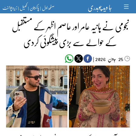
Ski
جا وید چوہدری
صفحۂ اول
پاکستان
کھیل
زیرو پوائنٹ
t
|
|
|
conten
نجومی نے ہانیہ عامر اور عاصم اظہر کے مستقبل
کے حوالے سے بڑی پیشگوئی کردی
جون‬‮
|
2026
25