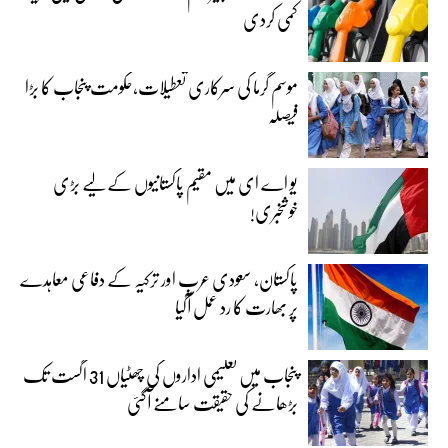
کمی کردی
موسم گرما کی سرکاری تعطیلات،حکومت پنجاب کا بڑا
فیصلہ
یو اے ای میں مقیم پاکستانیوں کے لیے بڑی
خوشخبری!
پاکستان، سعودی عرب اور ترکیہ کے دفاعی معاہدے
پر بھارت کا رد عمل آگیا
پنجاب میں تعلیمی اداروں کی چھٹیاں 31 اگست تک
بڑھانے کی حقیقت سامنے آگئی