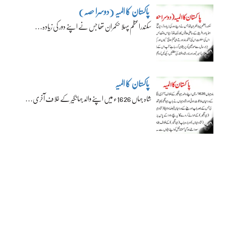
پاکستان کا المیہ (دوسرا حصہ)
سکندراعظم پہلا حکمران تھا جس نے اپنے دور کی زیادہ…
پاکستان کا المیہ
شاہ جہاں 1626ء میں اپنے والد جہانگیر کے خلاف آخری…