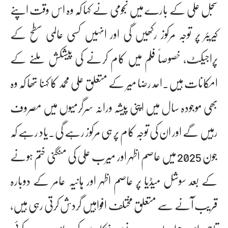
سجل علی کے بارے میں نجومی نے کہا کہ وہ اس وقت اپنے
کیریئر پر توجہ مرکوز رکھیں گی اور انہیں کسی عالمی سطح کے
پراجیکٹ، خصوصاً فلم میں کام کرنے کی پیشکش ملنے کے
امکانات ہیں۔احد رضا میر کے متعلق علی محمد کا کہنا تھا کہ وہ
بھی موجودہ سال میں اپنی پیشہ ورانہ سرگرمیوں میں مصروف
رہیں گے اور ان کی توجہ کام پر ہی مرکوز رہے گی۔یاد رہے کہ
جون 2025 میں عاصم اظہر اور میرب علی کی منگنی ختم ہونے
کے بعد سوشل میڈیا پر عاصم اظہر اور ہانیہ عامر کے دوبارہ
قریب آنے سے متعلق مختلف افواہیں گردش کرتی رہی ہیں،