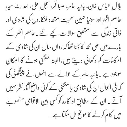
بلال عباس خان، ہانیہ عامر، صبا قمر، سجل علی، احد رضا میر،
عاصم اظہر اور سونیا حسین سمیت متعدد فنکاروں کی شادی اور
ذاتی زندگی سے متعلق سوالات کیے گئے۔عاصم اظہر کے
بارے میں علی محمد کا کہنا تھا کہ رواں سال ان کی شادی کے
امکانات کم دکھائی دیتے ہیں، البتہ منگنی ہونے کا امکان
موجود ہے۔ہانیہ عامر کے حوالے سے انہوں نے پیشگوئی کی
کہ فی الحال ان کی شادی یا منگنی کے کوئی واضح آثار نظر نہیں
آتے۔ ان کے مطابق اداکارہ کو کسی بین الاقوامی منصوبے
میں کام کرنے کا موقع مل سکتا ہے۔