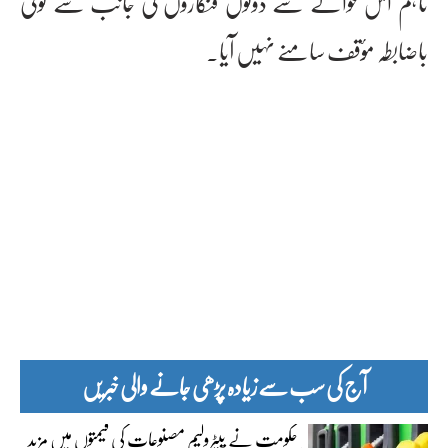
تاہم اس حوالے سے دونوں فنکاروں کی جانب سے کوئی
باضابطہ مؤقف سامنے نہیں آیا۔
آج کی سب سے زیادہ پڑھی جانے والی خبریں
حکومت نے پیٹرولیم مصنوعات کی قیمتوں میں مزید