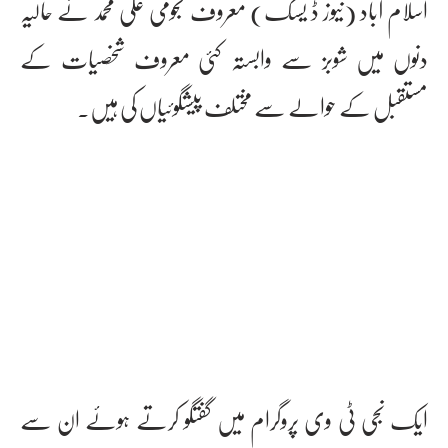
اسلام آباد (نیوز ڈ یسک) معروف نجومی علی محمد نے حالیہ
دنوں میں شوبز سے وابستہ کئی معروف شخصیات کے
مستقبل کے حوالے سے مختلف پیشگوئیاں کی ہیں۔
ایک نجی ٹی وی پروگرام میں گفتگو کرتے ہوئے ان سے