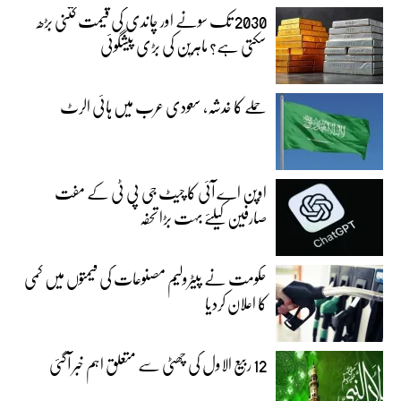
2030 تک سونے اور چاندی کی قیمت کتنی بڑھ
سکتی ہے؟ ماہرین کی بڑی پیشگوئی
حملے کا خدشہ، سعودی عرب میں ہائی الرٹ
اوپن اے آئی کا چیٹ جی پی ٹی کے مفت
صارفین کیلئے بہت بڑا تحفہ
حکومت نے پیٹرولیم مصنوعات کی قیمتوں میں کمی
کا اعلان کردیا
12 ربیع الاول کی چھٹی سے متعلق اہم خبر آگئی