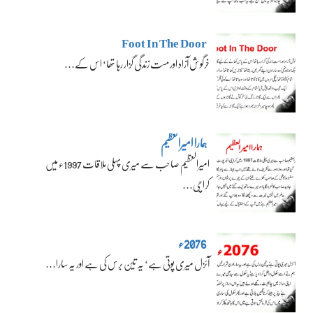
Foot In The Door
خرگوش آزاد اور مست زندگی گزار رہا تھا‘ اس کے…
ہمارا امیرالعظیم
امیرالعظیم صاحب سے میری پہلی ملاقات 1997ء میں
کراچی…
2076ء
آئزل میری پوتی ہے‘ یہ تین برس کی ہے اور یہ سارا…