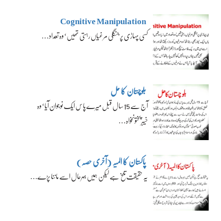
Cognitive Manipulation
کسی پہاڑی پر جنگلی مرغیاں رہتی تھیں‘ وہ تعداد…
بلوچستان کا حل
آج سے 15 سال قبل میرے پاس ایک نوجوان آیا‘ وہ
خیبرپختونخواہ…
پاکستان کا المیہ (آخری حصہ)
یہ حقیقت تلخ ہے لیکن ہمیں بہرحال اسے ماننا پڑے…