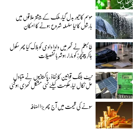
موسم کا تیور بدل گیا، ملک کے بیشتر علاقوں میں
بارشوں کا نیا سلسلہ شروع ہونے کا امکان
طالبعلم نے گھر میں دادا دادی کو ہلاک کیا پھر سکول
جاکر 5ٹیچرز کو مارا، ہوشربا تفصیلات
نیٹ بلنگ قوانین کا نفاذ ،پاکستانیوں نے متبادل
حل نکال لیا،حکومت کیلئے نئی مشکل کھڑی ہوگئی
سونے کی قیمت میں آج پھر بڑا اضافہ