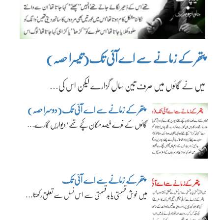
پتھر کے زمانے سے اے آئی تک(تیسرا حصہ)
میں نے گائوں میں صرف تین سال گزارے لیکن اس کی…
پتھر کے زمانے سے اے آئی تک(دوسرا حصہ)
گائوں کے نوے فیصد مکان کچے تھے‘ دیواریں گارے…
پتھر کے زمانے سے اے آئی تک
میں خوش قسمتی یا بدقسمتی سے اس نسل سے تعلق رکھتا…