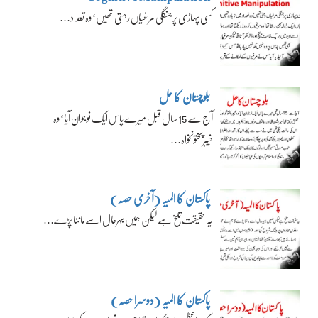
کسی پہاڑی پر جنگلی مرغیاں رہتی تھیں‘ وہ تعداد…
بلوچستان کا حل
آج سے 15 سال قبل میرے پاس ایک نوجوان آیا‘ وہ
خیبرپختونخواہ…
پاکستان کا المیہ (آخری حصہ)
یہ حقیقت تلخ ہے لیکن ہمیں بہرحال اسے ماننا پڑے…
پاکستان کا المیہ (دوسرا حصہ)