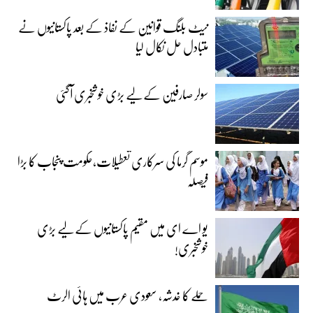
نیٹ بلنگ قوانین کے نفاذ کے بعد پاکستانیوں نے
متبادل حل نکال لیا
سولر صارفین کے لیے بڑی خوشخبری آگئی
موسم گرما کی سرکاری تعطیلات،حکومت پنجاب کا بڑا
فیصلہ
یو اے ای میں مقیم پاکستانیوں کے لیے بڑی
خوشخبری!
حملے کا خدشہ، سعودی عرب میں ہائی الرٹ