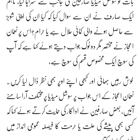
بات کو سوشل میڈیا صارفین کی جانب سے سراہا گیا، تاہم
ایک صارف نے ان سے سوال کیا کہ کیا ان کی اپنی شوبز
سے حاصل ہونے والی کمائی حلال ہے یا حرام؟اس پر نعمان
اعجاز نے مختصر مگر دو ٹوک جواب دیتے ہوئے کہا ہے کہ آپ
کی سوچ ایک مخصوص قسم کی سوچ ہے،
خوش رہیں بھائی اور کبھی اپنے اوپر بھی نظر ڈال لیا کریں۔
نعمان اعجاز کے اس جواب پر سوشل میڈیا پر مختلف آرا سامنے
آئیں، بعض صارفین نے اداکار کی حمایت کرتے ہوئے کہا کہ
کسی بھی پیشے کی حلت یا حرمت کا فیصلہ عمومی انداز میں