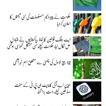
حکومت نے پیٹرولیم مصنوعات کی نئی قیمتوں کا
اعلان کردیا
نیٹ بلنگ قوانین کا نفاذ ،پاکستانیوں نے متبادل
حل نکال لیا،حکومت کیلئے نئی مشکل کھڑی ہوگئی
12 ربیع الاول کی چھٹی سے متعلق اہم خبر آگئی
اوپن اے آئی کا چیٹ جی پی ٹی کے مفت
صارفین کیلئے بہت بڑا تحفہ