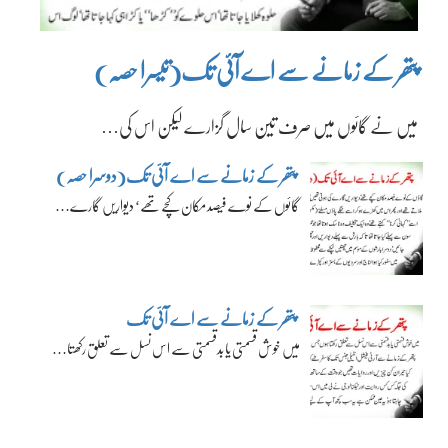
پتھر کے زمانے سے اے آئی تک(تیسرا حصہ)
میں نے گائوں میں صرف تین سال گزارے لیکن اس کی…
پتھر کے زمانے سے اے آئی تک(دوسرا حصہ)
گائوں کے نوے فیصد مکان کچے تھے‘ دیواریں گارے…
پتھر کے زمانے سے اے آئی تک
میں خوش قسمتی یا بدقسمتی سے اس نسل سے تعلق رکھتا…