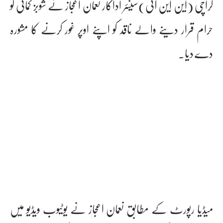
کراچی (این این آئی)سینئر اداکار نعمان اعجاز نے شوبز کمائی کو
حرام قرار دینے والے ناقد کو اپنے اوپر غور کرنے کا مشورہ
دے دیا۔
میڈیا رپورٹ کے مطابق نعمان اعجاز نے یوٹیوب ویڈیو میں