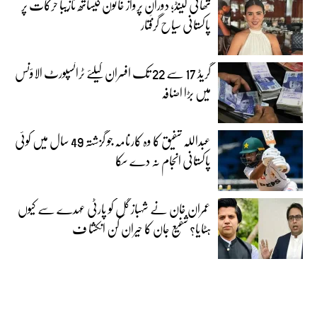
تھائی لینڈ؛ دورانِ پرواز خاتون کیساتھ نازیبا حرکات پر
پاکستانی سیاح گرفتار
گریڈ 17 سے 22 تک افسران کیلئے ٹرانسپورٹ الاؤنس
میں بڑا اضافہ
عبداللہ شفیق کا وہ کارنامہ جو گزشتہ 49 سال میں کوئی
پاکستانی انجام نہ دے سکا
عمران خان نے شہباز گل کو پارٹی عہدے سے کیوں
ہٹایا؟ شفیع جان کا حیران کن انکشا ف