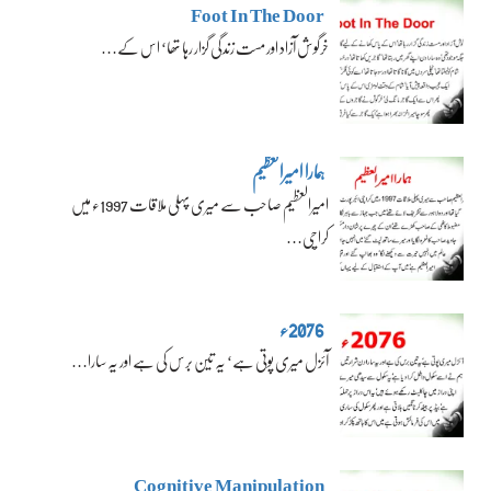
Foot In The Door
خرگوش آزاد اور مست زندگی گزار رہا تھا‘ اس کے…
ہمارا امیرالعظیم
امیرالعظیم صاحب سے میری پہلی ملاقات 1997ء میں
کراچی…
2076ء
آئزل میری پوتی ہے‘ یہ تین برس کی ہے اور یہ سارا…
Cognitive Manipulation