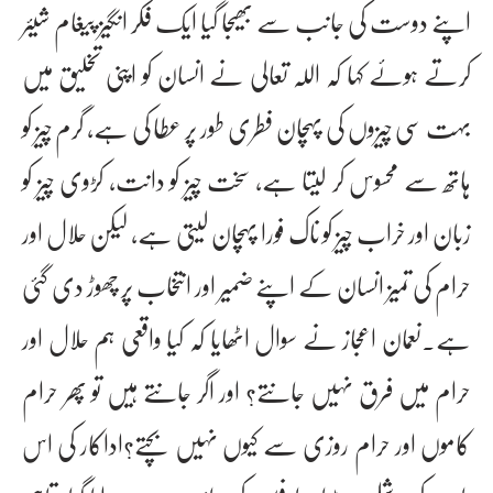
اپنے دوست کی جانب سے بھیجا گیا ایک فکر انگیز پیغام شیئر
کرتے ہوئے کہا کہ اللہ تعالی نے انسان کو اپنی تخلیق میں
بہت سی چیزوں کی پہچان فطری طور پر عطا کی ہے، گرم چیز کو
ہاتھ سے محسوس کر لیتا ہے، سخت چیز کو دانت، کڑوی چیز کو
زبان اور خراب چیز کو ناک فورا پہچان لیتی ہے، لیکن حلال اور
حرام کی تمیز انسان کے اپنے ضمیر اور انتخاب پر چھوڑ دی گئی
ہے۔نعمان اعجاز نے سوال اٹھایا کہ کیا واقعی ہم حلال اور
حرام میں فرق نہیں جانتے؟ اور اگر جانتے ہیں تو پھر حرام
کاموں اور حرام روزی سے کیوں نہیں بچتے؟اداکار کی اس