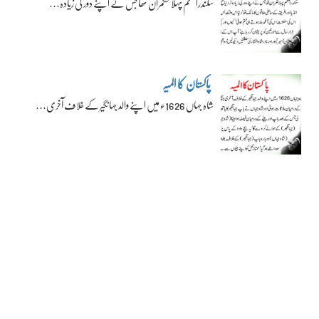
سکندراعظم پہلا حکمران تھا جس نے اپنے دور کی زیادہ…
پاکستان کا المیہ
شاہ جہاں 1626ء میں اپنے والد جہانگیر کے خلاف آخری…