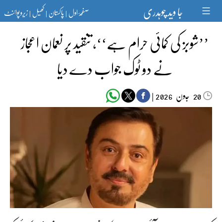
Ski
جا وید چوہدری
صفحۂ اول
پاکستان
کھیل
زیرو پوائنٹ
t
|
|
|
conten
’’شوبز کی کمائی حرام ہے‘‘، تنقید پر نعمان اعجاز
نے دو ٹوک جواب دے دیا
جون‬‮
|
2026
20