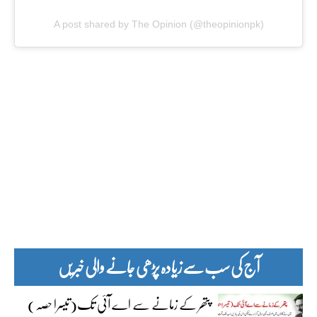
A post shared by The Opinion (@theopinionpk)
آج کی سب سے زیادہ پڑھی جانے والی خبریں
پتھر کے زمانے سے اے آئی تک(تیسرا حصہ)