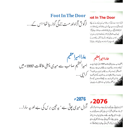
Foot In The Door
خرگوش آزاد اور مست زندگی گزار رہا تھا‘ اس کے…
ہمارا امیرالعظیم
امیرالعظیم صاحب سے میری پہلی ملاقات 1997ء میں
کراچی…
2076ء
آئزل میری پوتی ہے‘ یہ تین برس کی ہے اور یہ سارا…