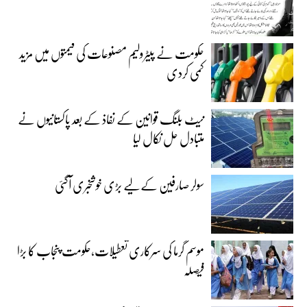
حکومت نے پیٹرولیم مصنوعات کی قیمتوں میں مزید
کمی کردی
نیٹ بلنگ قوانین کے نفاذ کے بعد پاکستانیوں نے
متبادل حل نکال لیا
سولر صارفین کے لیے بڑی خوشخبری آگئی
موسم گرما کی سرکاری تعطیلات،حکومت پنجاب کا بڑا
فیصلہ