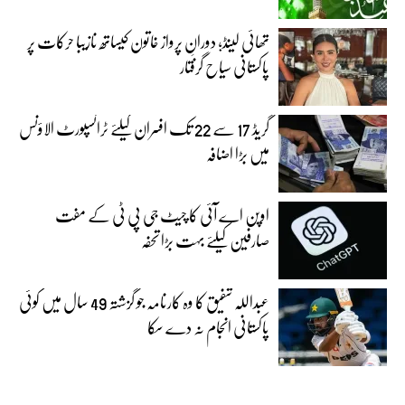
تھائی لینڈ؛ دورانِ پرواز خاتون کیساتھ نازیبا حرکات پر
پاکستانی سیاح گرفتار
گریڈ 17 سے 22 تک افسران کیلئے ٹرانسپورٹ الاؤنس
میں بڑا اضافہ
اوپن اے آئی کا چیٹ جی پی ٹی کے مفت
صارفین کیلئے بہت بڑا تحفہ
عبداللہ شفیق کا وہ کارنامہ جو گزشتہ 49 سال میں کوئی
پاکستانی انجام نہ دے سکا