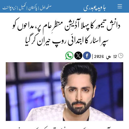
Ski
جا وید چوہدری
صفحۂ اول
پاکستان
کھیل
زیرو پوائنٹ
t
|
|
|
conten
دانش تیمور کا پہلا آڈیشن منظرِ عام پر، مداحوں کو
سپر اسٹار کا ابتدائی روپ حیران کر گیا
مئی‬‮
|
2026
12