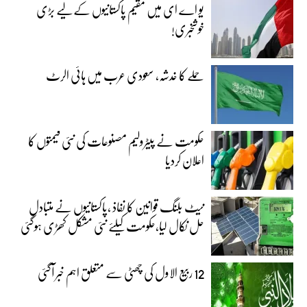
یو اے ای میں مقیم پاکستانیوں کے لیے بڑی
خوشخبری!
حملے کا خدشہ، سعودی عرب میں ہائی الرٹ
حکومت نے پیٹرولیم مصنوعات کی نئی قیمتوں کا
اعلان کردیا
نیٹ بلنگ قوانین کا نفاذ ،پاکستانیوں نے متبادل
حل نکال لیا،حکومت کیلئے نئی مشکل کھڑی ہوگئی
12 ربیع الاول کی چھٹی سے متعلق اہم خبر آگئی