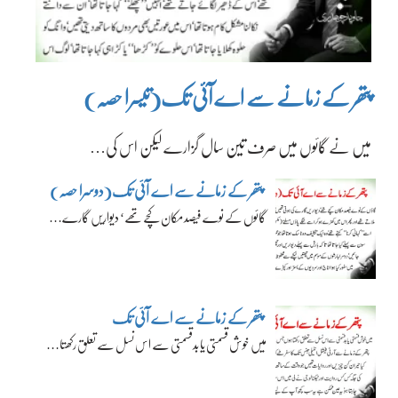
پتھر کے زمانے سے اے آئی تک(تیسرا حصہ)
میں نے گائوں میں صرف تین سال گزارے لیکن اس کی…
پتھر کے زمانے سے اے آئی تک(دوسرا حصہ)
گائوں کے نوے فیصد مکان کچے تھے‘ دیواریں گارے…
پتھر کے زمانے سے اے آئی تک
میں خوش قسمتی یا بدقسمتی سے اس نسل سے تعلق رکھتا…