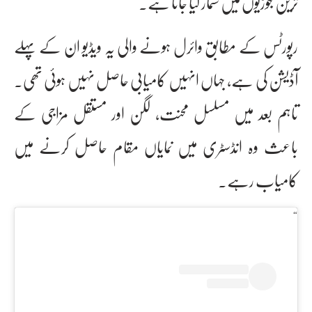
ترین جوڑیوں میں شمار کیا جاتا ہے۔
رپورٹس کے مطابق وائرل ہونے والی یہ ویڈیو ان کے پہلے
آڈیشن کی ہے، جہاں انہیں کامیابی حاصل نہیں ہوئی تھی۔
تاہم بعد میں مسلسل محنت، لگن اور مستقل مزاجی کے
باعث وہ انڈسٹری میں نمایاں مقام حاصل کرنے میں
کامیاب رہے۔