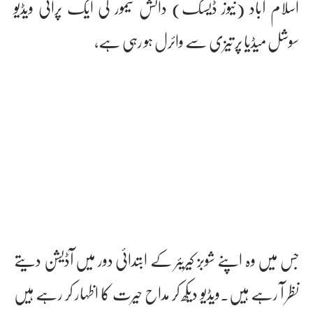
اسلام آباد (نیوز ڈیسک) دانش تیمور کی ایک پرانی ویڈیو
سوشل میڈیا پر تیزی سے وائرل ہو رہی ہے،
جس میں وہ اپنے شوبز کیریئر کے ابتدائی دور میں آڈیشن دیتے
نظر آ رہے ہیں۔ویڈیو دیکھ کر مداح حیرت کا اظہار کر رہے ہیں