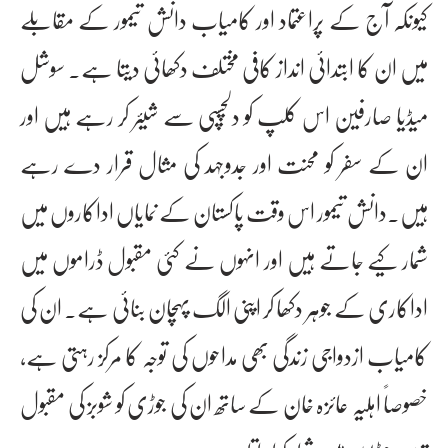
کیونکہ آج کے پراعتماد اور کامیاب دانش تیمور کے مقابلے
میں ان کا ابتدائی انداز کافی مختلف دکھائی دیتا ہے۔ سوشل
میڈیا صارفین اس کلپ کو دلچسپی سے شیئر کر رہے ہیں اور
ان کے سفر کو محنت اور جدوجہد کی مثال قرار دے رہے
ہیں۔دانش تیمور اس وقت پاکستان کے نمایاں اداکاروں میں
شمار کیے جاتے ہیں اور انہوں نے کئی مقبول ڈراموں میں
اداکاری کے جوہر دکھا کر اپنی الگ پہچان بنائی ہے۔ ان کی
کامیاب ازدواجی زندگی بھی مداحوں کی توجہ کا مرکز رہتی ہے،
خصوصاً اہلیہ عائزہ خان کے ساتھ ان کی جوڑی کو شوبز کی مقبول