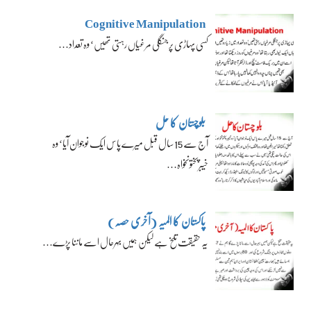
Cognitive Manipulation
کسی پہاڑی پر جنگلی مرغیاں رہتی تھیں‘ وہ تعداد…
بلوچستان کا حل
آج سے 15 سال قبل میرے پاس ایک نوجوان آیا‘ وہ
خیبرپختونخواہ…
پاکستان کا المیہ (آخری حصہ)
یہ حقیقت تلخ ہے لیکن ہمیں بہرحال اسے ماننا پڑے…