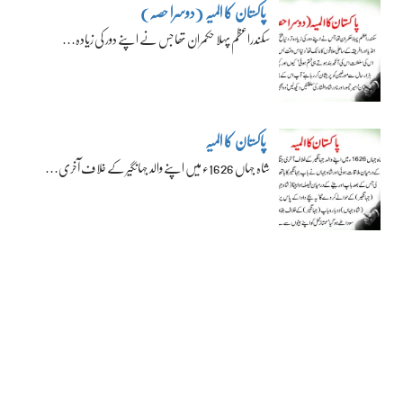
پاکستان کا المیہ (دوسرا حصہ)
سکندراعظم پہلا حکمران تھا جس نے اپنے دور کی زیادہ…
پاکستان کا المیہ
شاہ جہاں 1626ء میں اپنے والد جہانگیر کے خلاف آخری…