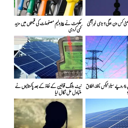
 چھٹی کس دن ہوگی؟ بڑی خبر آگئی
حکومت نے پیٹرولیم مصنوعات کی قیمتوں میں مزید
کمی کردی
بجلی کے ہر یونٹ پر 5 روپے سیلز ٹیکس نافذ، اطلاق
نیٹ بلنگ قوانین کے نفاذ کے بعد پاکستانیوں نے
متبادل حل نکال لیا