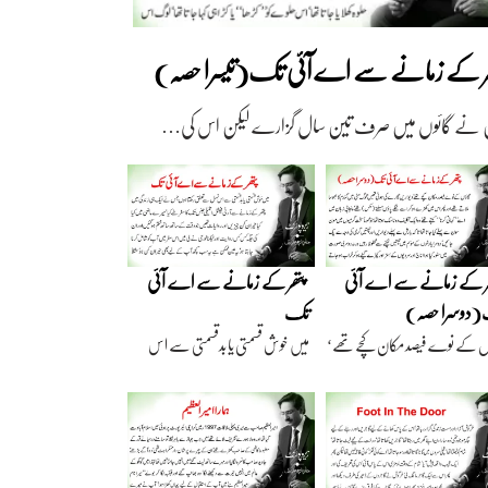
ھر کے زمانے سے اے آئی تک(تیسرا حصہ)
 نے گائوں میں صرف تین سال گزارے لیکن اس کی…
ر کے زمانے سے اے آئی
پتھر کے زمانے سے اے آئی
دوسرا حصہ)
تک
ں کے نوے فیصد مکان کچے تھے‘
میں خوش قسمتی یا بدقسمتی سے اس
اریں گارے…
نسل سے تعلق رکھتا…