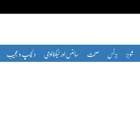
شوبز
بزنس
صحت
سائنس اور ٹیکنالوجی
دلچسپ و عجیب