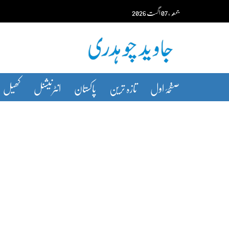
Ski
جمعہ‬‮
،
07
اگست‬‮
2026
t
conten
صفحۂ اول
تازہ ترین
پاکستان
انٹرنیشنل
کھیل