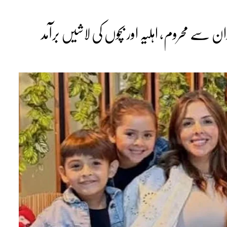
دان سے محروم، اہلیہ اور بچوں کی لاشیں برآمد