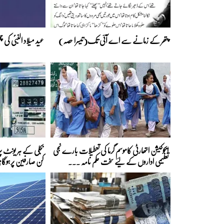
پتھر کے زمانے سے اے آئی تک(تیسرا حصہ)
عید میلاد النبیؐ کی
ایجوکیشن اتھارٹی کاموسمِ گرما کی تعطیلات بارے نجی
تعلیمی اداروں کے لیے سخت حکم نامہ ...
کن صارفین پرہوگا؟