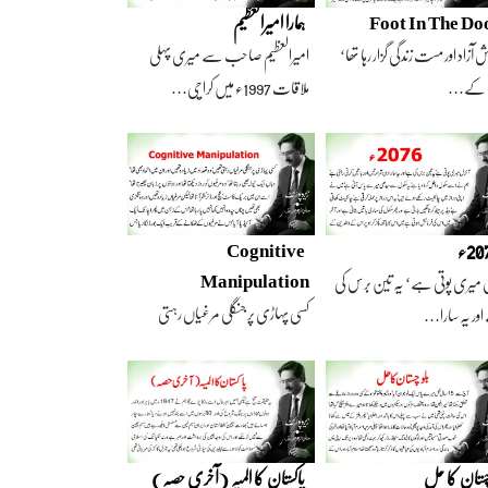
Foot In The Do
ہمارا امیرالعظیم
 آزاد اور مست زندگی گزار رہا تھا‘
امیرالعظیم صاحب سے میری پہلی
 کے…
ملاقات 1997ء میں کراچی…
2ء
Cognitive
Manipulation
 میری پوتی ہے‘ یہ تین برس کی
کسی پہاڑی پر جنگلی مرغیاں رہتی
ور یہ سارا…
تھیں‘ وہ تعداد…
چستان کا حل
پاکستان کا المیہ (آخری حصہ)