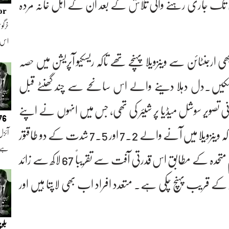
ں تک جاری رہنے والی تلاش کے بعد ان کے اہل خانہ مردہ
or
خرگوش
اس
ارجنٹائن سے وینزویلا پہنچے تھے تاکہ ریسکیو آپریشن میں حصہ
 سکیں۔دل دہلا دینے والے اس سانحے سے چند گھنٹے قبل
ی تصویر سوشل میڈیا پر شیئر کی تھی، جس میں انہوں نے اپنے
076
اہل خانہ کی سلامتی کی امید ظاہر کی تھی۔واضح رہے کہ وینزویلا میں آنے والے 7.2 اور 7.5 شدت کے دو طاقتور
آئزل
ہے ا
زلزلوں نے بڑے پیمانے پر تباہی مچائی ہے۔ اقوام متحدہ کے مطابق اس قدرتی آفت سے تقریباً 67 لاکھ سے زائد
زار کے قریب پہنچ چکی ہے۔ متعدد افراد اب بھی لاپتا ہیں اور
بلو