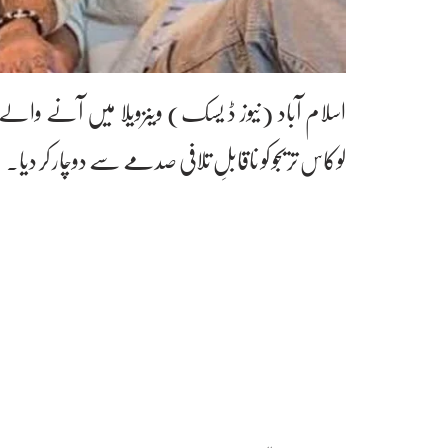
اسلام آباد (نیوز ڈ یسک) وینزویلا میں آنے وال
لوکاس تریجو کو ناقابلِ تلافی صدمے سے دوچار کر دیا۔