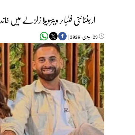
ارجنٹائنی فٹبالر وینزویلا زلزلے میں خان
جون‬‮
|
2026
29