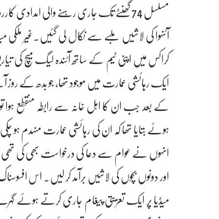
مسلسل 74 گھنٹے تک جاری رہنے والی امدادی کارر
کراکس میں اپنی ٹیم کے ساتھ آئندہ لیگ میچ کی تی
ایک رہائشی عمارت میں موجود تھا، جو بدھ کے روز ا
کے بعد جب ان کا اہل خانہ سے رابطہ منقطع ہوا ت
ہوئے بتایا تھا کہ ان کی رہائشی عمارت منہدم ہو چک
انہوں نے عوام سے دعا کی درخواست بھی کی تھی۔
اور دونوں بچوں کی لاشیں برآمد کر لیں۔ اس افسوسنا
میڈیا پر ایک تعزیتی پیغام جاری کرتے ہوئے گہرے رنج