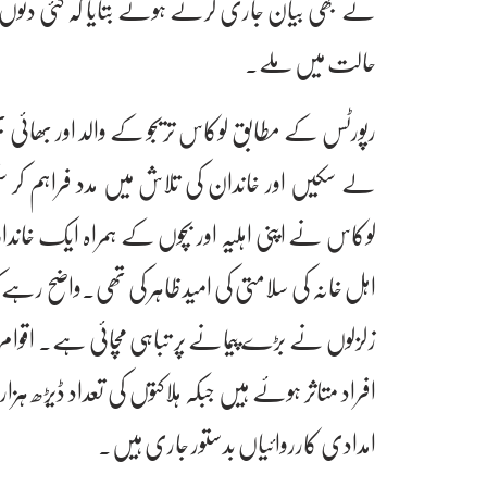
نے بھی بیان جاری کرتے ہوئے بتایا کہ کئی دنو
حالت میں ملے۔
رپورٹس کے مطابق لوکاس تریجو کے والد اور بھائی بھی 
لے سکیں اور خاندان کی تلاش میں مدد فراہم کر
لوکاس نے اپنی اہلیہ اور بچوں کے ہمراہ ایک خاندان
افراد متاثر ہوئے ہیں جبکہ ہلاکتوں کی تعداد ڈیڑھ ہ
امدادی کارروائیاں بدستور جاری ہیں۔