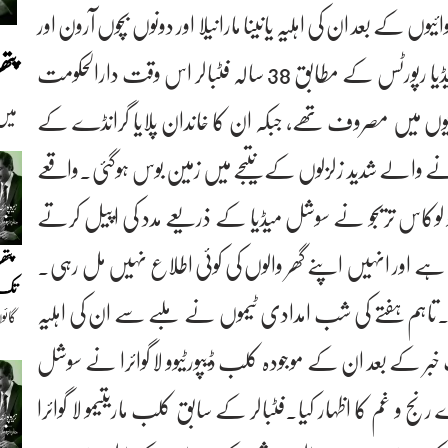
وائیوں کے بعد ان کی اہلیہ یانینا مارانیلا اور دونوں بچوں آرون اور
پت
آئنہوا کی لاشیں ملبے سے نکال لی گئیں۔غیر ملکی میڈیا رپورٹس کے مطابق 38 سالہ فٹبالر اس وقت دارالحکومت
اریوں میں مصروف تھے، جبکہ ان کا خاندان پلایا گرانڈے کے
میں
ٓنے والے شدید زلزلوں کے نتیجے میں زمین بوس ہوگئی۔واقعے
و لوکاس تریجو نے سوشل میڈیا کے ذریعے مدد کی اپیل کرتے
ی ہے اور انہیں اپنے گھر والوں کی کوئی اطلاع نہیں مل رہی۔
پتھ
تک(
تاہم ہفتے کی شب امدادی ٹیموں نے ملبے سے ان کی اہلیہ
گائو
دیو
ک خبر کے بعد ان کے موجودہ کلب ڈیپورٹیوو لا گوائرا نے سوشل
 و غم کا اظہار کیا۔فٹبالر کے سابق کلب ماریتیمو لا گوائرا