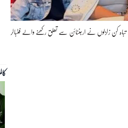
ے تباہ کن زلزلوں نے ارجنٹائن سے تعلق رکھنے والے فٹبالر
کال