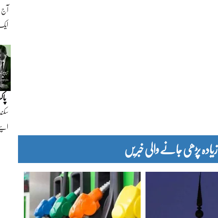
ایک ن
پاک
سکند
اپنے
دہ پڑھی جانے والی خبریں