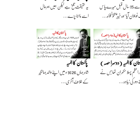
آج سے 15 سال قبل میرے پاس
یہ حقیقت تلخ ہے لیکن ہمیں بہرحال
وجوان آیا‘ وہ خیبرپختونخواہ…
اسے ماننا پڑے…
ستان کا المیہ (دوسرا حصہ)
پاکستان کا المیہ
راعظم پہلا حکمران تھا جس نے
شاہ جہاں 1626ء میں اپنے والد جہانگیر
 دور کی زیادہ…
کے خلاف آخری…