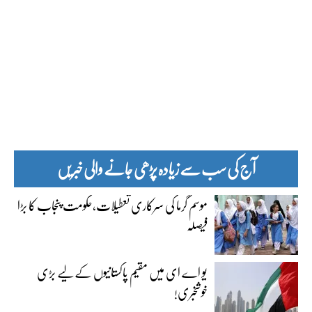
آج کی سب سے زیادہ پڑھی جانے والی خبریں
موسم گرما کی سرکاری تعطیلات،حکومت پنجاب کا بڑا
فیصلہ
یو اے ای میں مقیم پاکستانیوں کے لیے بڑی
خوشخبری!