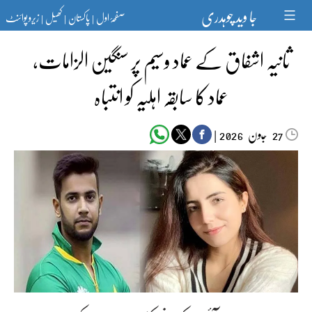
Ski
جا وید چوہدری
صفحۂ اول
پاکستان
کھیل
زیرو پوائنٹ
t
|
|
|
conten
ثانیہ اشفاق کے عماد وسیم پر سنگین الزامات،
عماد کا سابقہ اہلیہ کو انتباہ
جون‬‮
|
2026
27