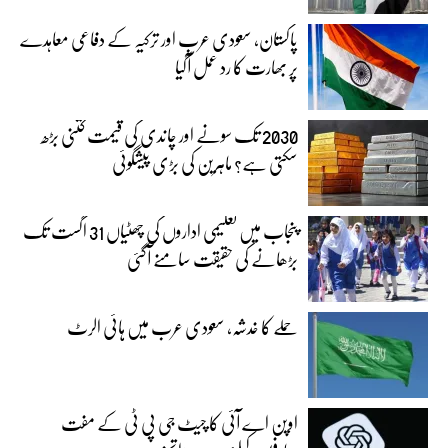
پاکستان، سعودی عرب اور ترکیہ کے دفاعی معاہدے
پر بھارت کا رد عمل آگیا
2030 تک سونے اور چاندی کی قیمت کتنی بڑھ
سکتی ہے؟ ماہرین کی بڑی پیشگوئی
پنجاب میں تعلیمی اداروں کی چھٹیاں 31 اگست تک
بڑھانے کی حقیقت سامنے آگئی
حملے کا خدشہ، سعودی عرب میں ہائی الرٹ
اوپن اے آئی کا چیٹ جی پی ٹی کے مفت