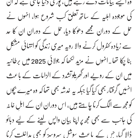
وہ ایسے بیانات دے رہے ہیں، پوری دنیا جانتی ہے کہ ان
کی موجودہ اہلیہ کے ساتھ تعلق کب شروع ہوا، انہوں نے
حمل کے دوران مجھے دھوکا دیا، حمل کے دوران ان کا حد
سے زیادہ کنٹرول کرنے والا رویہ میری زندگی کو انتہائی مشکل
بنا چکا تھا۔انہوں نے مزید لکھا کہ جولائی 2025 میں برطانیہ
میں ان کے رویے اور گھریلو تشدد کے الزامات کے باعث
انہیں گرفتار بھی کیا گیا جبکہ یہ خدشہ بھی تھا کہ وہ میرے بچوں
کو مجھ سے الگ کرنا چاہتے ہیں، اس دوران ان کے اہلِ خانہ
کی جانب سے بھی مجھ پر اپنا بیان واپس لینے کے لیے دبائو
ڈالا گیا، جس کے باعث سوشل سروسز کو بھی مداخلت کرنا