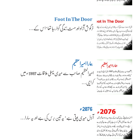
Foot In The Door
خرگوش آزاد اور مست زندگی گزار رہا تھا‘ اس کے…
ہمارا امیرالعظیم
امیرالعظیم صاحب سے میری پہلی ملاقات 1997ء میں
کراچی…
2076ء
آئزل میری پوتی ہے‘ یہ تین برس کی ہے اور یہ سارا…