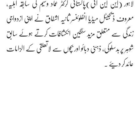
لاہور (این این آئی)پاکستانی کرکٹر عماد وسیم کی سابقہ اہلیہ،
معروف ڈیجیٹل میڈیا انفلوئنسر ثانیہ اشفاق نے اپنی ازدواجی
زندگی سے متعلق مزید سنگین انکشافات کرتے ہوئے سابق
شوہر پر بدسلوکی، ذہنی دبائو اور بچوں سے لاتعلقی کے الزامات
عائد کر دیئے ۔