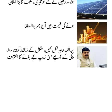
سولر صارفین کےلئے خوشخبری، حکوت کا بڑا اعلان
سونے کی قیمت میں آج پھر بڑا اضافہ
عبداللہ طاہر قتل کیس،مقتول کے ڈرائیور کو 22سالہ
لڑکی کے ذریعے ہنی ٹریپ کیے جانے کا انکشاف