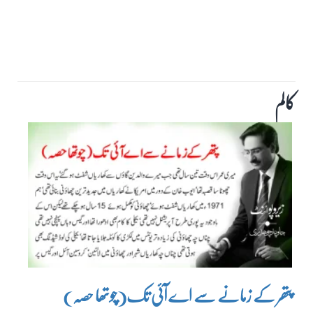
کالم
پتھر کے زمانے سے اے آئی تک(چوتھا حصہ)