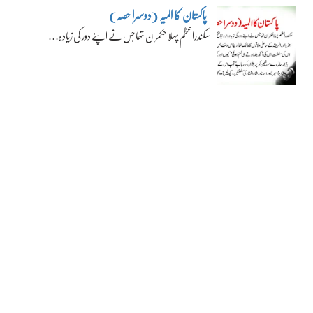
پاکستان کا المیہ (دوسرا حصہ)
سکندراعظم پہلا حکمران تھا جس نے اپنے دور کی زیادہ…