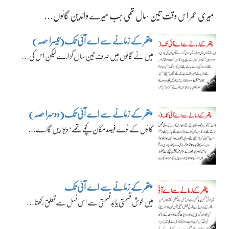
میری عمر اس وقت تین سال تھی جب میرے والدین گائوں…
پتھر کے زمانے سے اے آئی تک(تیسرا حصہ)
میں نے گائوں میں صرف تین سال گزارے لیکن اس کی…
پتھر کے زمانے سے اے آئی تک(دوسرا حصہ)
گائوں کے نوے فیصد مکان کچے تھے‘ دیواریں گارے…
پتھر کے زمانے سے اے آئی تک
میں خوش قسمتی یا بدقسمتی سے اس نسل سے تعلق رکھتا…