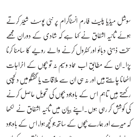
سوشل میڈیا پلیٹ فارم انسٹاگرام پر نئی پوسٹ شیئر کرتے
ہوئے ثانیہ اشفاق نے کہا ہے کہ شادی کے دوران مجھے
سخت ذہنی دبائو اور کنٹرول کرنے والے رویے کا سامنا کرنا
پڑا۔ان کے مطابق اب عماد وسیم نہ تو بچوں کے اخراجات
اٹھانا چاہتے ہیں اور نہ ہی ان سے ملاقات یا گفتگو میں دلچسپی
رکھتے ہیں تاہم اس کے باوجود بچوں کی تحویل حاصل کرنے
کی کوشش کر رہی ہوں۔اپنے بیان میں ثانیہ اشفاق نے لکھا
کہ میرے اور ہمارے بچوں کے ساتھ جو کچھ ہوا، اس کے باوجود