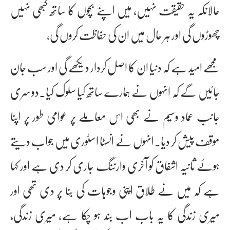
حالانکہ یہ حقیقت نہیں، میں اپنے بچوں کا ساتھ کبھی نہیں
چھوڑوں گی اور ہر حال میں ان کی حفاظت کروں گی،
مجھے امید ہے کہ دنیا ان کا اصل کردار دیکھے گی اور سب جان
جائیں گے کہ انہوں نے ہمارے ساتھ کیا سلوک کیا۔دوسری
جانب عماد وسیم نے بھی اس معاملے پر عوامی طور پر اپنا
موقف پیش کر دیا۔انہوں نے انسٹا اسٹوری میں جواب دیتے
ہوئے ثانیہ اشفاق کو آخری وارننگ جاری کر دی ہے اور کہا
ہے کہ میں نے طلاق اپنی وجوہات کی بِنا پر دی تھی اور
میری زندگی کا یہ باب اب بند ہو چکا ہے، میری زندگی،