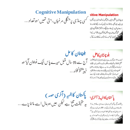
Cognitive Manipulation
کسی پہاڑی پر جنگلی مرغیاں رہتی تھیں‘ وہ تعداد…
بلوچستان کا حل
آج سے 15 سال قبل میرے پاس ایک نوجوان آیا‘ وہ
خیبرپختونخواہ…
پاکستان کا المیہ (آخری حصہ)
یہ حقیقت تلخ ہے لیکن ہمیں بہرحال اسے ماننا پڑے…