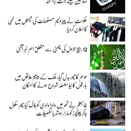
صارفین کیلئے بہت بڑا تحفہ
حکومت نے پیٹرولیم مصنوعات کی قیمتوں میں کمی
کا اعلان کردیا
12 ربیع الاول کی چھٹی سے متعلق اہم خبر آگئی
موسم کا تیور بدل گیا، ملک کے بیشتر علاقوں میں
بارشوں کا نیا سلسلہ شروع ہونے کا امکان
طالبعلم نے گھر میں دادا دادی کو ہلاک کیا پھر سکول
جاکر 5ٹیچرز کو مارا، ہوشربا تفصیلات