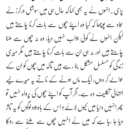
پڑی۔انہوں نے یہ بھی کہا کہ حال ہی میں سوشل ورکرز نے
عماد سے پوچھا کہ کیا وہ اپنے بچوں سے بات کرنا چاہتے ہیں
لیکن انہوں نے کوئی جواب نہیں دیا، وہ نہ بچوں سے ملنا
چاہتے ہیں اور نہ ہی ان سے بات کرنا چاہتے ہیں مگر میری
زندگی کو مسلسل مشکل بنا رہے ہیں تاکہ میں بچوں کو ان کے
حوالے کر دوں، ایک ماں ہونے کے ناتے یہ میرے لیے
انتہائی تکلیف دہ ہے، اگر آپ کو اپنے بچوں کی پرواہ نہیں تو
پھر انہیں دنیا میں کیوں لائے؟ اس کے باوجود لوگوں کو یہ تاثر
دیا جا رہا ہے کہ میں نے انہیں بچوں سے ملنے سے روکا