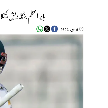
بابر اعظم بنگلادیش کی
مئی‬‮
|
2026
8