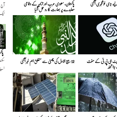
ے بڑی خوشخبری آگئی
پاکستان، سعودی عرب اور ترکیہ کے دفاعی
معاہدے پر بھارت کا رد عمل آگیا
ایک ن
پاک
سکند
 چیٹ جی پی ٹی کے مفت
12 ربیع الاول کی چھٹی سے متعلق اہم خبر آگئی
ڑا تحفہ
اپنے