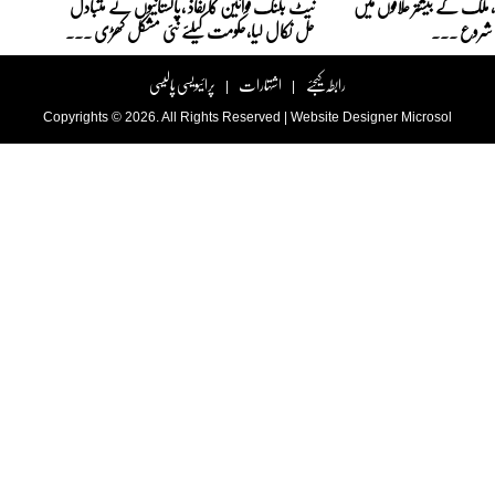
ا، ملک کے بیشتر علاقوں میں
نیٹ بلنگ قوانین کا نفاذ ،پاکستانیوں نے متبادل
لہ شروع ...
حل نکال لیا،حکومت کیلئے نئی مشکل کھڑی ...
رابطہ کیجئے
اشتہارات
پرائیویسی پالیسی
|
|
Copyrights © 2026. All Rights Reserved |
Website Designer
Microsol