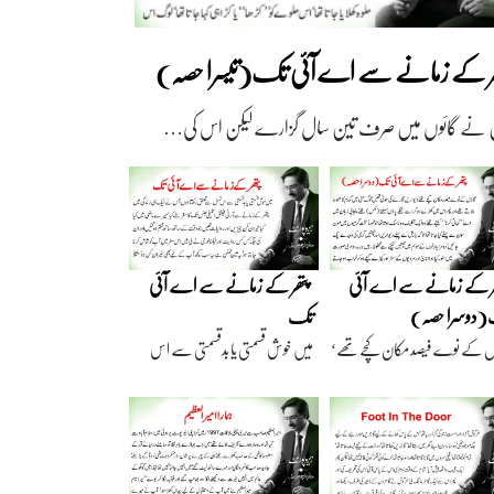
ھر کے زمانے سے اے آئی تک(تیسرا حصہ)
 نے گائوں میں صرف تین سال گزارے لیکن اس کی…
ر کے زمانے سے اے آئی
پتھر کے زمانے سے اے آئی
دوسرا حصہ)
تک
ں کے نوے فیصد مکان کچے تھے‘
میں خوش قسمتی یا بدقسمتی سے اس
اریں گارے…
نسل سے تعلق رکھتا…