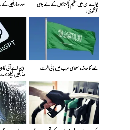
یو اے ای میں مقیم پاکستانیوں کے لیے بڑی
سولر صارفین کے لی
خوشخبری!
حملے کا خدشہ، سعودی عرب میں ہائی الرٹ
اوپن اے آئی کا
صارفین کیلئے بہت ب