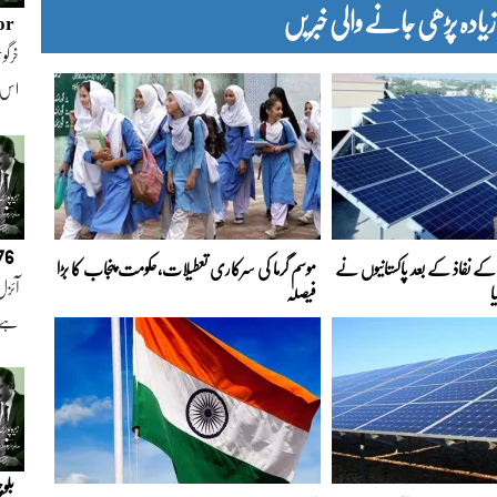
دہ پڑھی جانے والی خبریں
or
خرگوش
اس
076
ے نفاذ کے بعد پاکستانیوں نے
موسم گرما کی سرکاری تعطیلات،حکومت پنجاب کا بڑا
آئزل
ا
فیصلہ
ہے ا
بلو