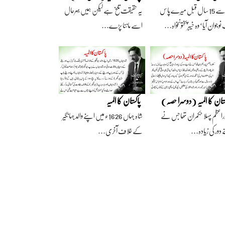
آج سے 15 سال قبل میرے پاس
یہ حقیقت تلخ ہے لیکن ہمیں بہرحال
وجوان آیا‘ وہ خیبرپختونخواہ…
اسے ماننا پڑے…
ستان کا المیہ (دوسرا حصہ)
پاکستان کا المیہ
راعظم پہلا حکمران تھا جس نے
شاہ جہاں 1626ء میں اپنے والد جہانگیر
 دور کی زیادہ…
کے خلاف آخری…