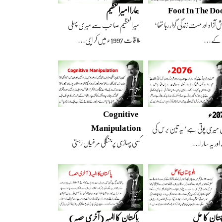
Foot In The Do
ہمارا امیرالعظیم
 آزاد اور مست زندگی گزار رہا تھا‘
امیرالعظیم صاحب سے میری پہلی
 کے…
ملاقات 1997ء میں کراچی…
2ء
Cognitive
Manipulation
 میری پوتی ہے‘ یہ تین برس کی
کسی پہاڑی پر جنگلی مرغیاں رہتی
ور یہ سارا…
تھیں‘ وہ تعداد…
چستان کا حل
پاکستان کا المیہ (آخری حصہ)