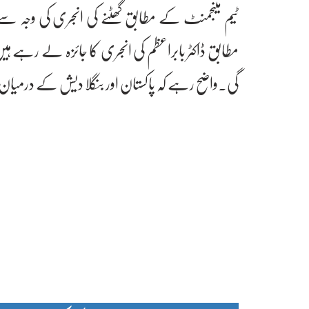
ٹیم مینجمنٹ کے مطابق گھٹنے کی انجری کی وجہ س
مطابق ڈاکٹر بابراعظم کی انجری کا جائزہ لے رہے 
گی۔واضح رہے کہ پاکستان اور بنگلا دیش کے درمیان پہ