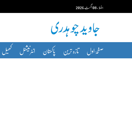
Ski
ہفتہ‬‮
،
08
اگست‬‮
2026
t
conten
صفحۂ اول
تازہ ترین
پاکستان
انٹرنیشنل
کھیل