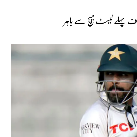
خلاف پہلے ٹیسٹ میچ سے باہر