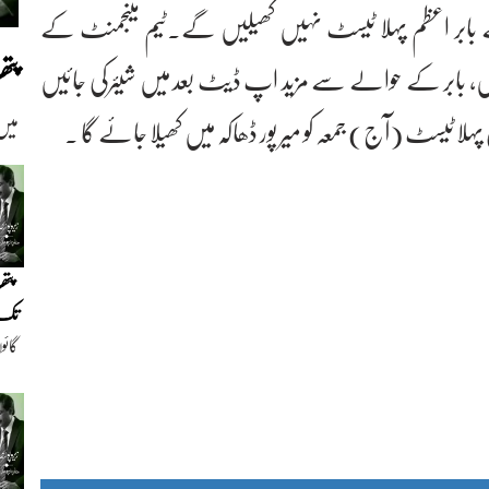
ے بابر اعظم پہلا ٹیسٹ نہیں کھیلیں گے۔ٹیم مینجمنٹ کے
پت
ہیں، بابر کے حوالے سے مزید اپ ڈیٹ بعد میں شیئرکی جائیں
لا ٹیسٹ (آج) جمعہ کو میر پور ڈھاکہ میں کھیلا جائے گا ۔
میں
پتھ
تک(
گائو
دیو