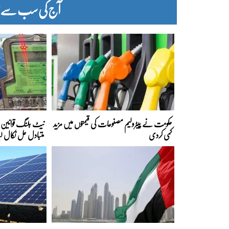
آج کی سب سے زیا
حکومت نے پیٹرولیم مصنوعات کی قیمتوں میں مزید
نیٹ بلنگ قوانین ک
کمی کردی
متبادل حل نکال لی