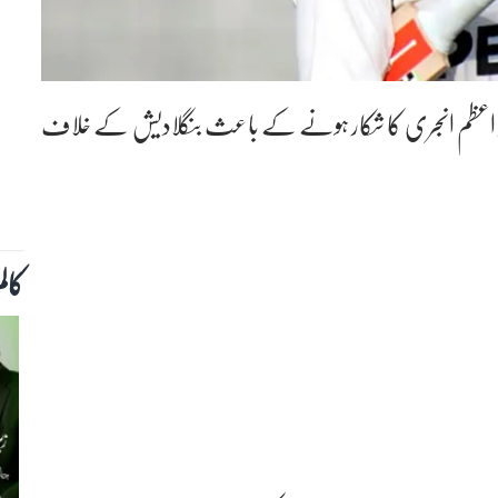
بابر اعظم انجری کا شکار ہونے کے باعث بنگلادیش کے خلاف
کال