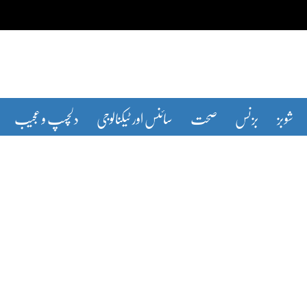
شوبز
بزنس
صحت
سائنس اور ٹیکنالوجی
دلچسپ و عجیب