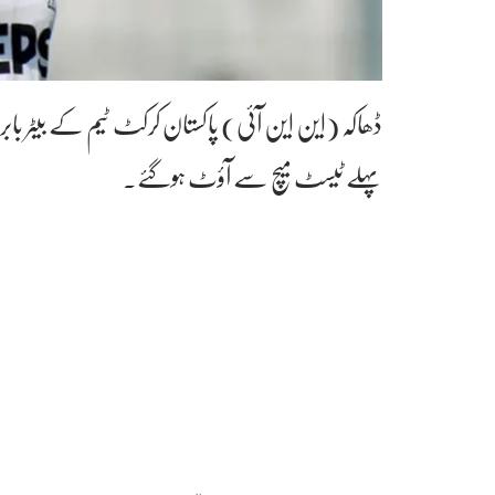
ڈھاکہ (این این آئی) پاکستان کرکٹ ٹیم کے بیٹر 
پہلے ٹیسٹ میچ سے آؤٹ ہوگئے۔