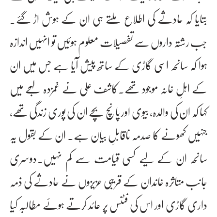
بتایا کہ حادثے کی اطلاع ملتے ہی ان کے ہوش اڑ گئے۔
جب رشتہ داروں سے تفصیلات معلوم ہوئیں تو انہیں اندازہ
ہوا کہ سانحہ اسی گاڑی کے ساتھ پیش آیا ہے جس میں ان
کے اہلِ خانہ موجود تھے۔کاشف علی نے غمزدہ لہجے میں
کہا کہ ان کی والدہ، بیوی اور پانچ بچے ان کی پوری زندگی تھے،
جنہیں کھونے کا صدمہ ناقابلِ بیان ہے۔ ان کے بقول یہ
سانحہ ان کے لیے کسی قیامت سے کم نہیں۔دوسری
جانب متاثرہ خاندان کے قریبی عزیزوں نے حادثے کی ذمہ
داری گاڑی اور اس کی فٹنس پر عائد کرتے ہوئے مطالبہ کیا