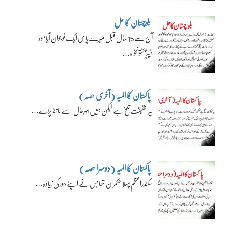
بلوچستان کا حل
آج سے 15 سال قبل میرے پاس ایک نوجوان آیا‘ وہ
خیبرپختونخواہ…
پاکستان کا المیہ (آخری حصہ)
یہ حقیقت تلخ ہے لیکن ہمیں بہرحال اسے ماننا پڑے…
پاکستان کا المیہ (دوسرا حصہ)
سکندراعظم پہلا حکمران تھا جس نے اپنے دور کی زیادہ…