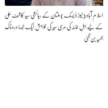
اسلا م آباد (نیوز ڈ یسک) ملتان کے رہائشی سید کاشف علی
کے لیے اہلِ خانہ کی مری سیر کی خواہش ایک ایسا دردناک
المیہ بن گئی