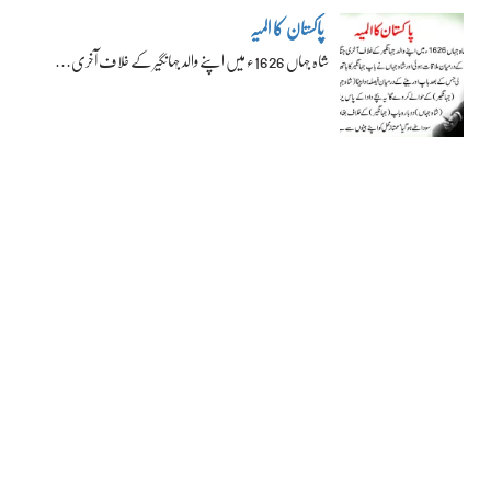
پاکستان کا المیہ
شاہ جہاں 1626ء میں اپنے والد جہانگیر کے خلاف آخری…