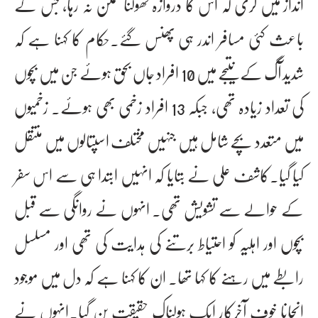
انداز میں گری کہ اس کا دروازہ کھولنا ممکن نہ رہا، جس کے
باعث کئی مسافر اندر ہی پھنس گئے۔حکام کا کہنا ہے کہ
شدید آگ کے نتیجے میں 10 افراد جاں بحق ہوئے جن میں بچوں
کی تعداد زیادہ تھی، جبکہ 13 افراد زخمی بھی ہوئے۔ زخمیوں
میں متعدد بچے شامل ہیں جنہیں مختلف اسپتالوں میں منتقل
کیا گیا۔کاشف علی نے بتایا کہ انہیں ابتدا ہی سے اس سفر
کے حوالے سے تشویش تھی۔ انہوں نے روانگی سے قبل
بچوں اور اہلیہ کو احتیاط برتنے کی ہدایت کی تھی اور مسلسل
رابطے میں رہنے کا کہا تھا۔ ان کا کہنا ہے کہ دل میں موجود
انجانا خوف آخرکار ایک ہولناک حقیقت بن گیا۔انہوں نے