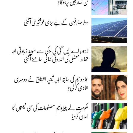
کن صارفین پرہوگا؟
سولر صارفین کے لیے بڑی خوشخبری آگئی
لاہور؛ اے ایس آئی کی لڑکی سے مبینہ زیادتی اور
تھانہ معطلی کی اندرونی کہانی سامنے آگئی
عماد وسیم کی سابقہ اہلیہ ثانیہ اشفاق نے دوسری
شادی کر لی؟
حکومت نے پیٹرولیم مصنوعات کی نئی قیمتوں کا
اعلان کردیا