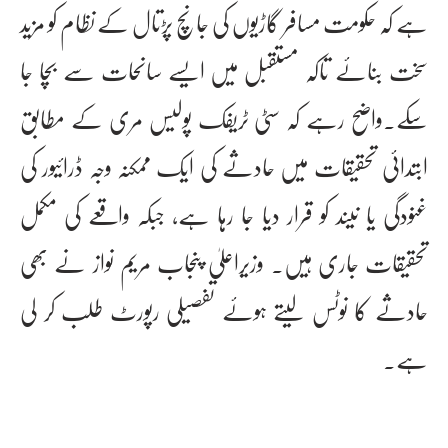
ہے کہ حکومت مسافر گاڑیوں کی جانچ پڑتال کے نظام کو مزید
سخت بنائے تاکہ مستقبل میں ایسے سانحات سے بچا جا
سکے۔واضح رہے کہ سٹی ٹریفک پولیس مری کے مطابق
ابتدائی تحقیقات میں حادثے کی ایک ممکنہ وجہ ڈرائیور کی
غنودگی یا نیند کو قرار دیا جا رہا ہے، جبکہ واقعے کی مکمل
تحقیقات جاری ہیں۔ وزیراعلیٰ پنجاب مریم نواز نے بھی
حادثے کا نوٹس لیتے ہوئے تفصیلی رپورٹ طلب کر لی
ہے۔