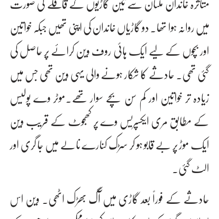
متاثرہ خاندان ملتان سے تین گاڑیوں کے قافلے کی صورت
میں روانہ ہوا تھا۔ دو گاڑیاں خاندان کی اپنی تھیں جبکہ خواتین
اور بچوں کے لیے ایک ہائی روف وین کرائے پر حاصل کی
گئی تھی۔ حادثے کا شکار ہونے والی یہی وین تھی جس میں
زیادہ تر خواتین اور کم سن بچے سوار تھے۔موٹر وے پولیس
کے مطابق مری ایکسپریس وے پر کھجوٹ کے قریب وین
ایک موڑ پر بے قابو ہو کر سڑک کنارے نالے میں جا گری اور
الٹ گئی۔
حادثے کے فوراً بعد گاڑی میں آگ بھڑک اٹھی۔ وین اس