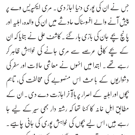
جس نے ان کی پوری دنیا اجاڑ دی۔ مری ایکسپریس وے پر
پیش آنے والے افسوسناک حادثے میں ان کی والدہ، اہلیہ اور
پانچ بچے جان کی بازی ہار گئے۔کاشف علی نے بتایا کہ ان
کے بچے کافی عرصے سے مری جانے کی خواہش ظاہر کر
رہے تھے۔ ابتدا میں انہوں نے معاشی حالات اور سفر کی
دشواریوں کے باعث اس منصوبے کی مخالفت کی، تاہم
بچوں اور اہلیہ کے اصرار پر بالآخر اجازت دے دی۔ ان کے
مطابق اہلِ خانہ کا کہنا تھا کہ رشتہ دار بھی سیر کے لیے جا
رہے ہیں، اس لیے بچوں کی خواہش پوری کی جانی چاہیے۔