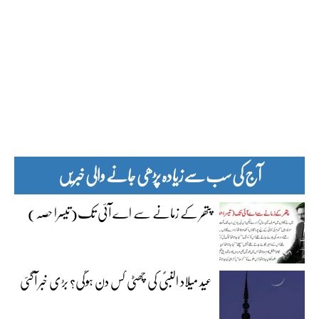
آج کی سب سے زیادہ پڑھی جانے والی خبریں
پتھر کے زمانے سے اے آئی تک(تیسرا حصہ)
عید میلاد النبیؐ کی چھٹی کس دن ہوگی؟ بڑی خبر آگئی