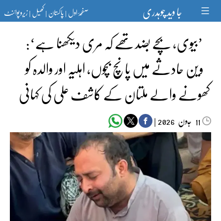
Ski
جا وید چوہدری
صفحۂ اول
پاکستان
کھیل
زیرو پوائنٹ
t
|
|
|
conten
’بیوی، بچے بضد تھے کہ مری دیکھنا ہے‘:
وین حادثے میں پانچ بچوں، اہلیہ اور والدہ کو
کھونے والے ملتان کے کاشف علی کی کہانی
جون‬‮
|
2026
11