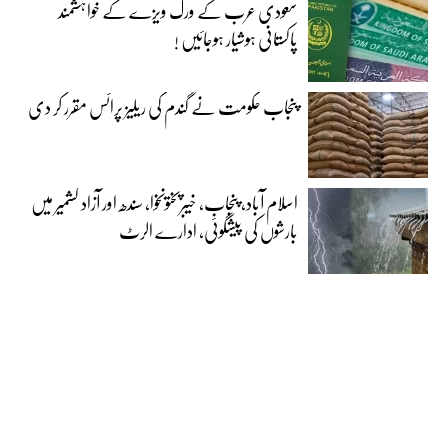
سعودی عرب کے ورک ویزے کے خواہشمند
پاکستانی ہوشیار ہوجائیں !
پنجاب حکومت نے گندم کی ریلیز پرائس مقرر کر دی‎
اسلام آباد، پنجاب، خیبرپختونخوا، سندھ اور آزاد کشمیر میں
بارشوں کی پیشگوئی، ادارے الرٹ