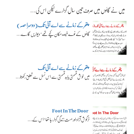
میں نے گائوں میں صرف تین سال گزارے لیکن اس کی…
پتھر کے زمانے سے اے آئی تک(دوسرا حصہ)
گائوں کے نوے فیصد مکان کچے تھے‘ دیواریں گارے…
پتھر کے زمانے سے اے آئی تک
میں خوش قسمتی یا بدقسمتی سے اس نسل سے تعلق رکھتا…
Foot In The Door
خرگوش آزاد اور مست زندگی گزار رہا تھا‘ اس کے…