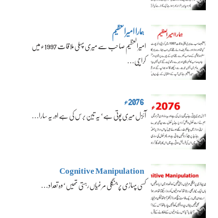
ہمارا امیرالعظیم
امیرالعظیم صاحب سے میری پہلی ملاقات 1997ء میں
کراچی…
2076ء
آئزل میری پوتی ہے‘ یہ تین برس کی ہے اور یہ سارا…
Cognitive Manipulation
کسی پہاڑی پر جنگلی مرغیاں رہتی تھیں‘ وہ تعداد…