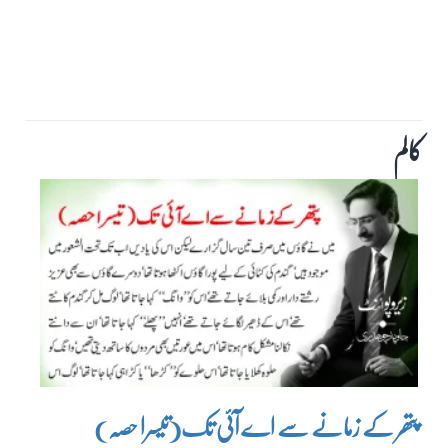
کالم
پتھر کے زمانے سے اے آئی تک(تیسرا حصہ)