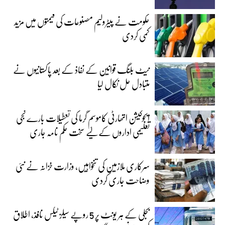
حکومت نے پیٹرولیم مصنوعات کی قیمتوں میں مزید
کمی کردی
نیٹ بلنگ قوانین کے نفاذ کے بعد پاکستانیوں نے
متبادل حل نکال لیا
ایجوکیشن اتھارٹی کاموسمِ گرما کی تعطیلات بارے نجی
تعلیمی اداروں کے لیے سخت حکم نامہ جاری
سرکاری ملازمین کی تنخواہیں، وزارت خزانہ نے نئی
وضاحت جاری کردی
بجلی کے ہر یونٹ پر 5 روپے سیلز ٹیکس نافذ، اطلاق