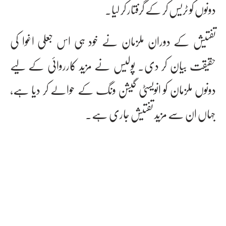
دونوں کو ٹریس کر کے گرفتار کر لیا۔
تفتیش کے دوران ملزمان نے خود ہی اس جعلی اغوا کی
حقیقت بیان کر دی۔ پولیس نے مزید کارروائی کے لیے
دونوں ملزمان کو انویسٹی گیشن ونگ کے حوالے کر دیا ہے،
جہاں ان سے مزید تفتیش جاری ہے۔