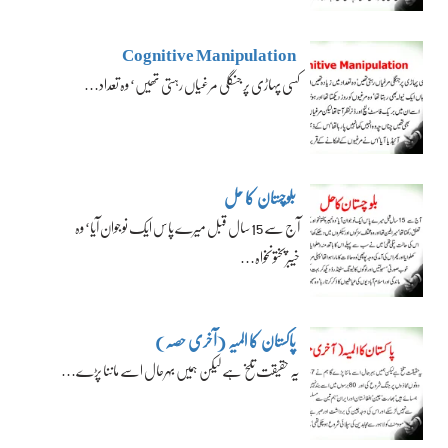
Cognitive Manipulation
کسی پہاڑی پر جنگلی مرغیاں رہتی تھیں‘ وہ تعداد…
بلوچستان کا حل
آج سے 15 سال قبل میرے پاس ایک نوجوان آیا‘ وہ
خیبرپختونخواہ…
پاکستان کا المیہ (آخری حصہ)
یہ حقیقت تلخ ہے لیکن ہمیں بہرحال اسے ماننا پڑے…