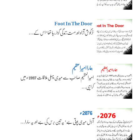
Foot In The Door
خرگوش آزاد اور مست زندگی گزار رہا تھا‘ اس کے…
ہمارا امیرالعظیم
امیرالعظیم صاحب سے میری پہلی ملاقات 1997ء میں
کراچی…
2076ء
آئزل میری پوتی ہے‘ یہ تین برس کی ہے اور یہ سارا…