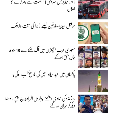
لاہور میٹرو بس سروس 11 اگست سے بند کرنے کا
اعلان
سوشل میڈیا صارفین کیلئے نادرا کی سخت وارننگ
سعودی عرب ‘فیکٹری میں آگ لگنے سے 16 مزدور
جاں بحق ہوگئے
پاکستان میں عید میلادالنبی ؐکی تاریخ کب ہوگی؟
رونالڈو کی شادی دیکھنے ہزاروں افراد چرچ پہنچے، دولہا
دیکھ کر حیران رہ گئے