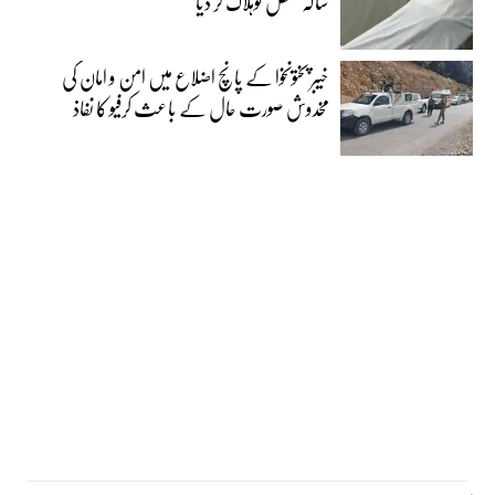
سالہ شخص کوہلاک کر دیا
خیبر پختونخوا کے پانچ اضلاع میں امن و امان کی
مخدوش صورت حال کے باعث کرفیو کا نفاذ