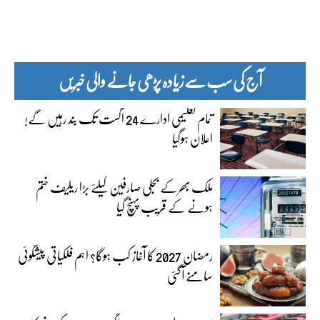
آج کی سب سے زیادہ پڑھی جانے والی خبریں
تمام تعلیمی ادارے 24 اگست تک بند رہیں گے!
اعلان ہوگیا
ملک بھرکے بجلی صارفین کیلئے بڑا ریلیف ختم
ہونے کے قریب پہنچ گیا
رمضان 2027 کا آغاز کب ہوگا؟ اہم فلکیاتی پیشگوئی
سامنے آگئی