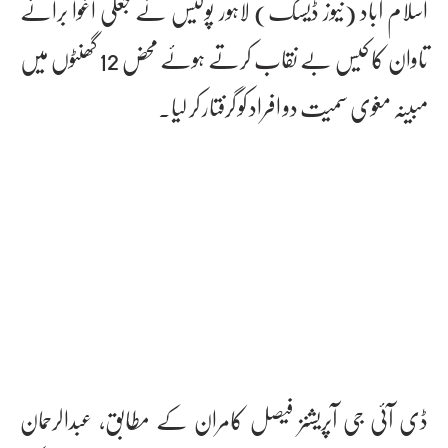
اسلام آباد (نیوز ڈیسک) لاہور پولیس نے جعلی اغوا برائے
تاوان کا کیس بے نقاب کرتے ہوئے محض 12 گھنٹوں میں
مبینہ مغوی سمیت دو افراد کو گرفتار کر لیا۔
ڈی آئی جی آپریشنز فیصل کامران کے مطابق، عبدالرحمان