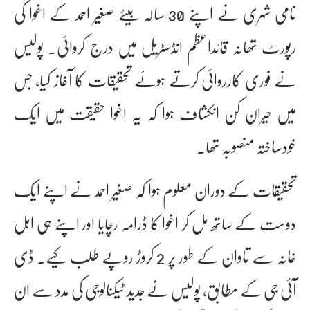
نامی شہری نے اپنے 30 سالہ بیٹے صغیر احمد کے اغوا کی
رپورٹ تھانہ قائداعظم انڈسٹریل میں درج کروائی۔ پولیس
نے فوری کارروائی کرتے ہوئے تحقیقات کا آغاز کیا، جس
میں حیران کن انکشاف ہوا کہ یہ اغوا حقیقت میں ایک
خودساختہ منصوبہ تھا۔
تحقیقات کے دوران معلوم ہوا کہ صغیر احمد نے اپنے ایک
دوست کے ساتھ مل کر اغوا کا ڈرامہ رچایا اور اپنے ہی اہل
خانہ سے تاوان کے طور پر 2 کروڑ روپے طلب کیے۔ ڈی
آئی جی کے مطابق، پولیس نے جدید ٹیکنالوجی کی مدد سے ان