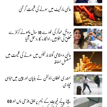
عالمی مارکیٹ میں سونے کی قیمت گر گئی
مرونل ٹھاکر کی خود سے 10 سال چھوٹے کرکٹر سے
تعلق کی افواہیں، اداکارہ کا ردعمل آگیا
عالمی و مقامی گولڈ مارکیٹس میں سونے کی قیمت میں
مسلسل اضافہ
سمندری طوفان ڈولفن نے جاپان اور چین میں تباہی
مچادی
بیٹے نے غیرت کے نام پر اپنی بوڑھی ماں اور 60