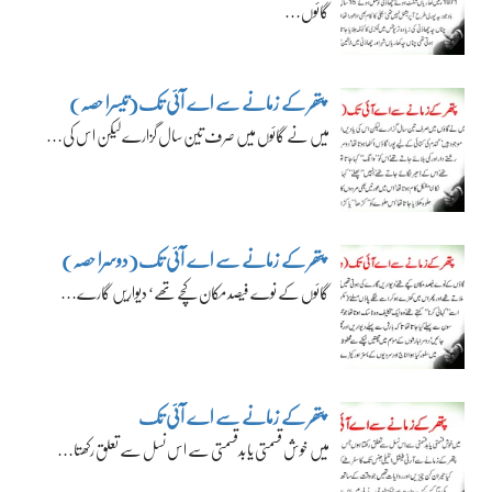
گائوں…
پتھر کے زمانے سے اے آئی تک(تیسرا حصہ)
میں نے گائوں میں صرف تین سال گزارے لیکن اس کی…
پتھر کے زمانے سے اے آئی تک(دوسرا حصہ)
گائوں کے نوے فیصد مکان کچے تھے‘ دیواریں گارے…
پتھر کے زمانے سے اے آئی تک
میں خوش قسمتی یا بدقسمتی سے اس نسل سے تعلق رکھتا…