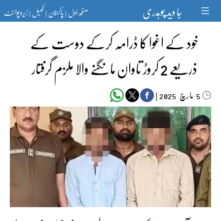
Ski
جا وید چوہدری
صفحۂ اول
پاکستان
کھیل
زیرو پوائنٹ
t
|
|
|
conten
خود کے اغوا کا ڈرامہ کرکے دوست کے
ذریعے 2 کروڑ تاوان مانگنے والا ملزم گرفتار
مارچ‬‮
|
2025
5