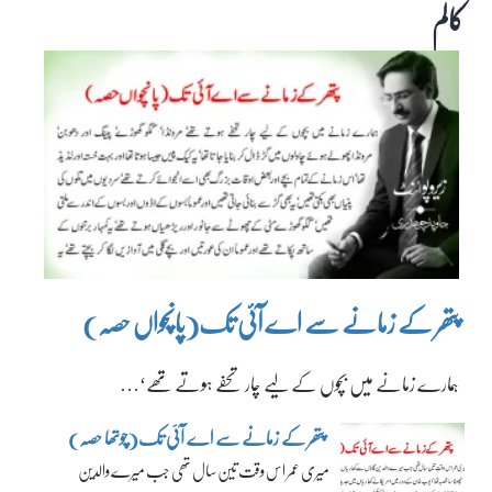
کالم
پتھر کے زمانے سے اے آئی تک(پانچواں حصہ)
ہمارے زمانے میں بچوں کے لیے چار تحفے ہوتے تھے‘…
پتھر کے زمانے سے اے آئی تک(چوتھا حصہ)
میری عمر اس وقت تین سال تھی جب میرے والدین