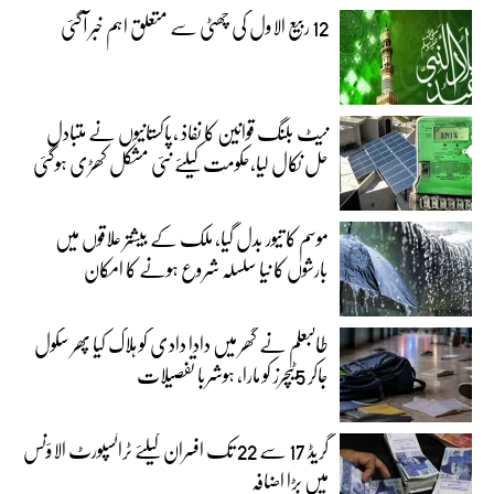
12 ربیع الاول کی چھٹی سے متعلق اہم خبر آگئی
نیٹ بلنگ قوانین کا نفاذ ،پاکستانیوں نے متبادل
حل نکال لیا،حکومت کیلئے نئی مشکل کھڑی ہوگئی
موسم کا تیور بدل گیا، ملک کے بیشتر علاقوں میں
بارشوں کا نیا سلسلہ شروع ہونے کا امکان
طالبعلم نے گھر میں دادا دادی کو ہلاک کیا پھر سکول
جاکر 5ٹیچرز کو مارا، ہوشربا تفصیلات
گریڈ 17 سے 22 تک افسران کیلئے ٹرانسپورٹ الاؤنس
میں بڑا اضافہ