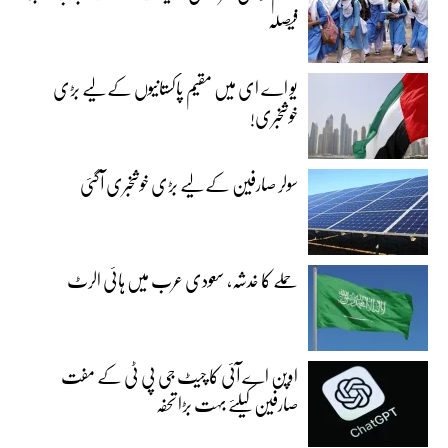
فیصلہ
یو اے ای میں مقیم پاکستانیوں کے لیے بڑی
خوشخبری!
سولر صارفین کے لیے بڑی خوشخبری آگئی
حملے کا خدشہ، سعودی عرب میں ہائی الرٹ
اوپن اے آئی کا چیٹ جی پی ٹی کے مفت
صارفین کیلئے بہت بڑا تحفہ