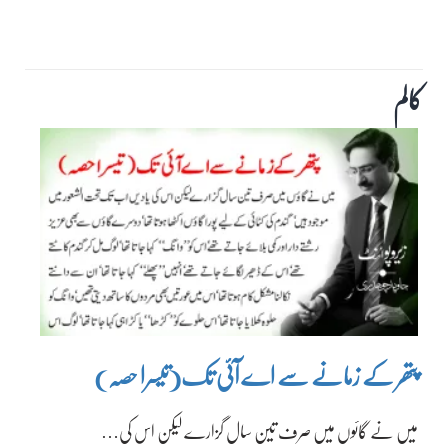
کالم
پتھر کے زمانے سے اے آئی تک(تیسرا حصہ)
میں نے گائوں میں صرف تین سال گزارے لیکن اس کی…