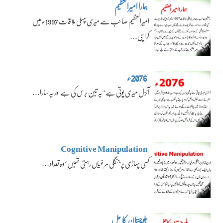
ہمارا امیرالعظیم
امیرالعظیم صاحب سے میری پہلی ملاقات 1997ء میں
کراچی…
2076ء
آئزل میری پوتی ہے‘ یہ تین برس کی ہے اور یہ سارا…
Cognitive Manipulation
کسی پہاڑی پر جنگلی مرغیاں رہتی تھیں‘ وہ تعداد…
بلوچستان کا حل