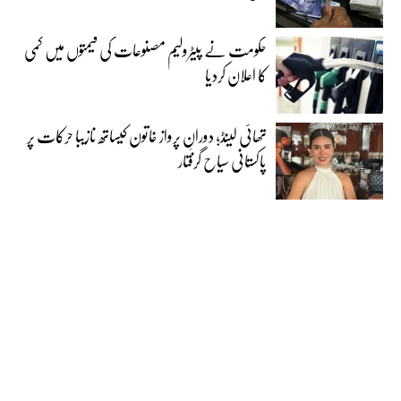
حکومت نے پیٹرولیم مصنوعات کی قیمتوں میں کمی
کا اعلان کردیا
تھائی لینڈ؛ دورانِ پرواز خاتون کیساتھ نازیبا حرکات پر
پاکستانی سیاح گرفتار