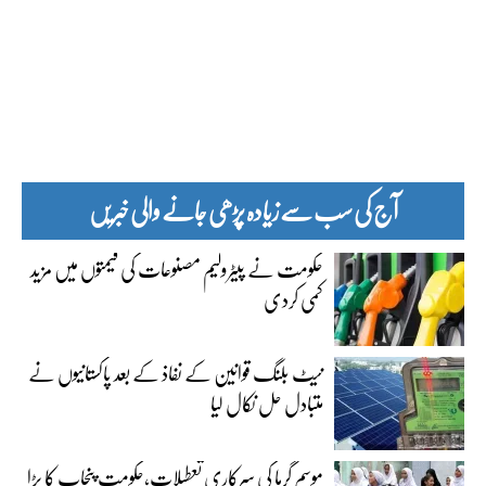
آج کی سب سے زیادہ پڑھی جانے والی خبریں
حکومت نے پیٹرولیم مصنوعات کی قیمتوں میں مزید
کمی کردی
نیٹ بلنگ قوانین کے نفاذ کے بعد پاکستانیوں نے
متبادل حل نکال لیا
موسم گرما کی سرکاری تعطیلات،حکومت پنجاب کا بڑا