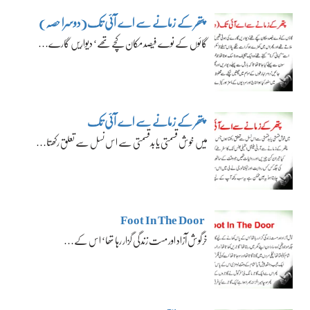
پتھر کے زمانے سے اے آئی تک(دوسرا حصہ)
گائوں کے نوے فیصد مکان کچے تھے‘ دیواریں گارے…
پتھر کے زمانے سے اے آئی تک
میں خوش قسمتی یا بدقسمتی سے اس نسل سے تعلق رکھتا…
Foot In The Door
خرگوش آزاد اور مست زندگی گزار رہا تھا‘ اس کے…