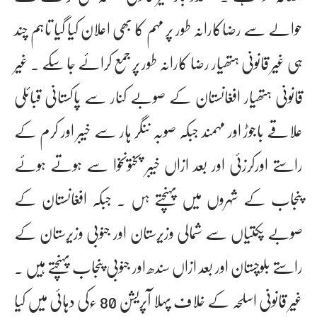
حوالے سے رضاکارانہ طور پر مہم کا بھی اعلان کیا گیا تاہم چند
ہی غیر قانونی ہتھیار رضا کارانہ طور پر جمع کرائے جا سکے ۔ غیر
قانونی ہتھیار افغانستان کے صوبے کنار سے پاکستانی قبائلی
علاقے باجوڑ اور مہمند جبکہ صوبہ ننگر ہار سے خیبر اور کرم کے
راستے اورکرزئی اور بعد ازاں خیبر پختونخوا سے ہوتے ہوئے
پنجاب کے شہروں میں پہنچتے ہں ۔ جبکہ افغانستان کے
صوبے پکتیاں سے شمالی وزیرستان اور جنوبی وزیرستان کے
راستے بلوچستان اور بعد ازاں سندھ اور جنوبی پنجاب پہنچتے ہیں ۔
غیر قانونی اسلحہ کے خلاف پہلا آپریشن 80 ءکی دہائی میں کیا