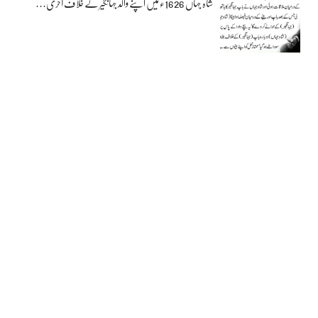
شاہ جہاں 1626ء میں اپنے والد جہانگیر کے خلاف آخری…