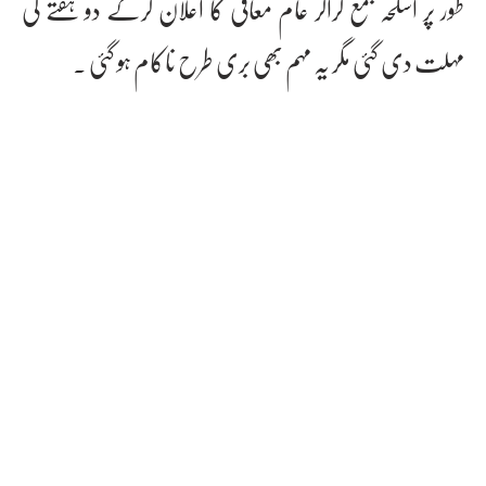
طور پر اسلحہ جمع کراکر عام معافی کا اعلان کرکے دو ہفتے کی
مہلت دی گئی مگر یہ مہم بھی بری طرح ناکام ہو گئی ۔