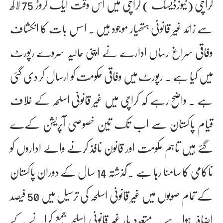
کراچی (نیوزڈیسک ) کراچی میں اس وقت ایک کروڑ 75 لاکھ
سے زائد غیر قانونی ہتھیار موجود ہیں ۔ اسس بات کا انکشاف
وفاقی سراغ رساں ادارے نے اپنی حالیہ سروے رپورٹ
میں کیا ہے ۔ رپورٹ میں وفاقی حکومت کو ارسال کر دی گئی
ہے ۔ واضح رہے کہ کراچی میں غیر قانونی اسلحہ کے خلاف
قیام پاکستان سے اب تک تین خصوصی آپریشن کےے
گئے ہیں تاہم حکومت اور قانون نافذ کرنے والے اداروں کو
ناکامی کا سامنا رہا ہے ۔ گذشتہ 14 سال کے دوران پاکستان
کے تمام صوبوں میں غیر قانونی اسلحہ کی ترسیل میں 50 فیصد
اضافہ ہوا ہے ۔ متعدد بار غیر قانونی اسلحہ جمع کرانے کے