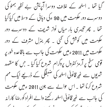
گیا تھا ۔ اسلحہ کے خلاف دوسرا آپریشن بے نظیر بھٹو کی
دوسرے دور حکومت میں 90 ءکی دہائی کے وسط میں کیا گیا
تھا ۔ پھر تیسری بار میاں نواز شریف کے دوسرے دور
حکومت میں کوشش کی گئی ۔ پھر جنرل مشرف کے دور
حکومت میں 2011ءمیں حکومت کی جانب سے باقاعدہ طور پر
قومی سطح پر آرمز کنٹرول پروگرام شروع کیا گیا ۔ جس کا مقصد
شہریوں سے غیر قانونی اسلحہ کی ضبطگی کے ذریعے ایک مہم
شروع کرنا تھا ۔ اس حوالے سے جون 2011 ءمیں حکومت
کی جانب سے غیر قانونی اسلحہ رکھنے والے افراد کو رضا کارانہ