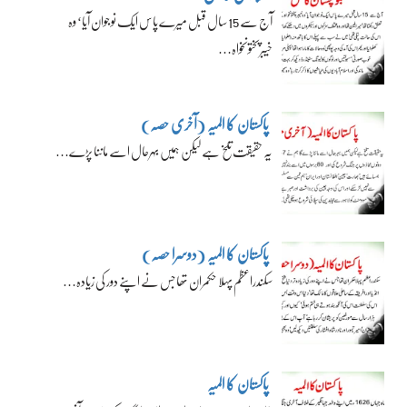
آج سے 15 سال قبل میرے پاس ایک نوجوان آیا‘ وہ
خیبرپختونخواہ…
پاکستان کا المیہ (آخری حصہ)
یہ حقیقت تلخ ہے لیکن ہمیں بہرحال اسے ماننا پڑے…
پاکستان کا المیہ (دوسرا حصہ)
سکندراعظم پہلا حکمران تھا جس نے اپنے دور کی زیادہ…
پاکستان کا المیہ