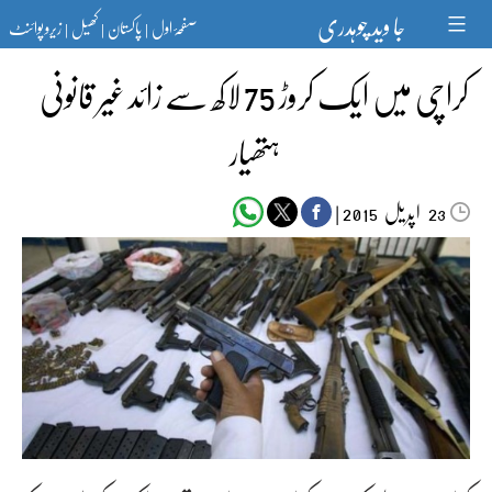
Ski
جا وید چوہدری
صفحۂ اول
پاکستان
کھیل
زیرو پوائنٹ
t
|
|
|
conten
کراچی میں ایک کروڑ 75 لاکھ سے زائد غیر قانونی
ہتھیار
اپریل‬‮
|
2015
23