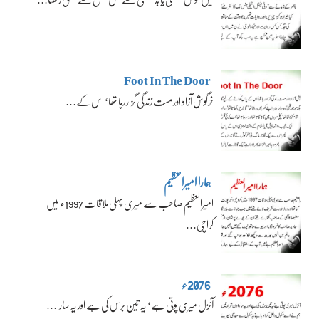
Foot In The Door
خرگوش آزاد اور مست زندگی گزار رہا تھا‘ اس کے…
ہمارا امیرالعظیم
امیرالعظیم صاحب سے میری پہلی ملاقات 1997ء میں
کراچی…
2076ء
آئزل میری پوتی ہے‘ یہ تین برس کی ہے اور یہ سارا…