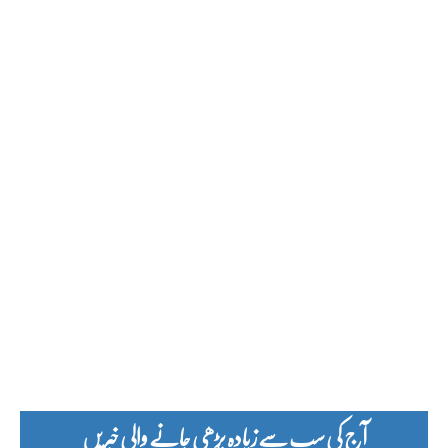
آج کی سب سے زیادہ پڑھی جانے والی خبریں