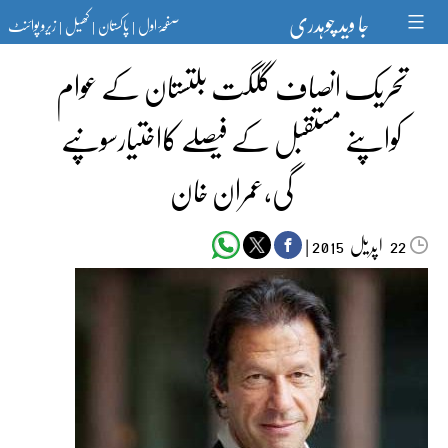
Ski
جا وید چوہدری
صفحۂ اول
پاکستان
کھیل
زیرو پوائنٹ
t
|
|
|
conten
تحریک انصاف گلگت بلتستان کے عوام
کواپنے مستقبل کے فیصلے کااختیارسونپے
گی،عمران خان
اپریل‬‮
|
2015
22