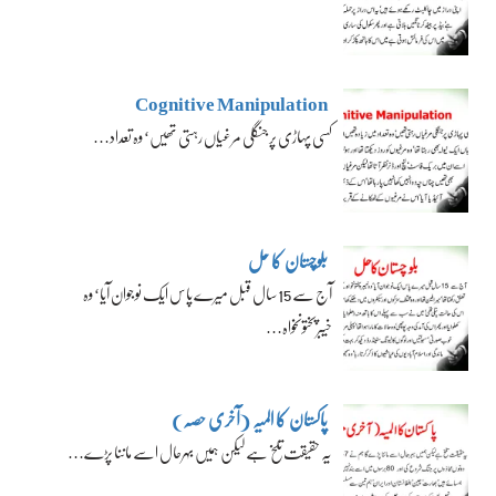
Cognitive Manipulation
کسی پہاڑی پر جنگلی مرغیاں رہتی تھیں‘ وہ تعداد…
بلوچستان کا حل
آج سے 15 سال قبل میرے پاس ایک نوجوان آیا‘ وہ
خیبرپختونخواہ…
پاکستان کا المیہ (آخری حصہ)
یہ حقیقت تلخ ہے لیکن ہمیں بہرحال اسے ماننا پڑے…