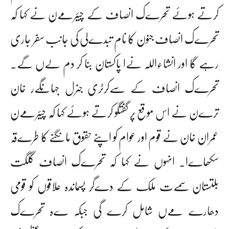
کرتے ہوئے تحرےک انصاف کے چیئرمےن نے کہا کہ
تحرےک انصاف جنون کا نام تبدےلی کی جانب سفر جاری
رہے گا اور انشاءاللہ نےا پاکستان بنا کر دم لےں گے۔
تحرےک انصاف کے سےکرٹری جنرل جہانگےر خان
ترےن نے اس موقع پر گفتگو کرتے ہوئے کہا کہ چیئرمےن
عمران خان نے قوم اور عوام کو اپنے حقوق مانگنے کا طرےقہ
سکھاےا۔ انہوں نے کہا کہ تحرےک انصاف گلگت
بلتستان سمےت ملک کے دےگر پسماندہ علاقوں کو قومی
دھارے مےں شامل کرے گی جبکہ ےہ تحرےک