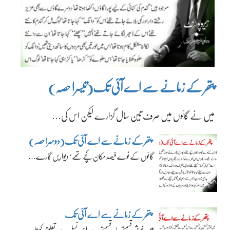
پتھر کے زمانے سے اے آئی تک(تیسرا حصہ)
میں نے گائوں میں صرف تین سال گزارے لیکن اس کی…
پتھر کے زمانے سے اے آئی تک(دوسرا حصہ)
گائوں کے نوے فیصد مکان کچے تھے‘ دیواریں گارے…
پتھر کے زمانے سے اے آئی تک
میں خوش قسمتی یا بدقسمتی سے اس نسل سے تعلق رکھتا…