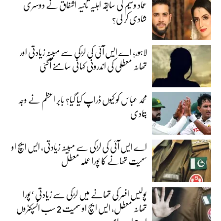
عماد وسیم کی سابقہ اہلیہ ثانیہ اشفاق نے دوسری
شادی کر لی؟
لاہور؛ اے ایس آئی کی لڑکی سے مبینہ زیادتی اور
تھانہ معطلی کی اندرونی کہانی سامنے آگئی
محمد عباس کو کیوں ڈراپ کیا گیا؟ بابر اعظم نے وجہ
بتادی
اے ایس آئی کی لڑکی سے مبینہ زیادتی، ایس ایچ او
سمیت تھانے کا پورا عملہ معطل
پولیس افسر کی تھانے میں لڑکی سے زیادتی ‘پورا
تھانہ معطل، ایس ایچ او سمیت 2 سب انسپکٹروں