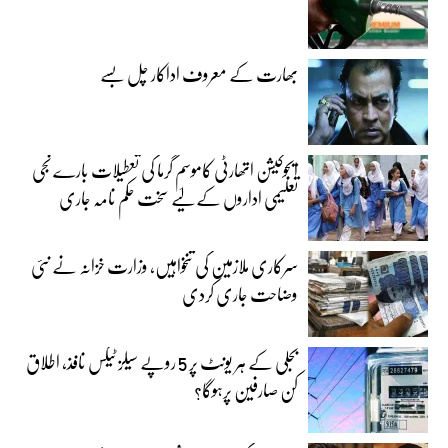
بھارت کے معروف اداکار چل بسے
ایجوکیشن اتھارٹی کاموسمِ گرما کی تعطیلات بارے نجی
تعلیمی اداروں کے لیے سخت حکم نامہ جاری
سرکاری ملازمین کی تنخواہیں، وزارت خزانہ نے نئی
وضاحت جاری کردی
بجلی کے ہر یونٹ پر 5 روپے سیلز ٹیکس نافذ، اطلاق
کن صارفین پرہوگا؟