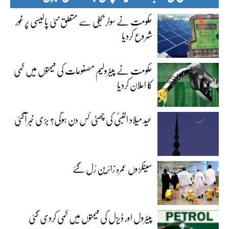
حکومت نے سولر بجلی سے متعلق نئی پالیسی پر غور
شروع کردیا
حکومت نے پیٹرولیم مصنوعات کی قیمتوں میں کمی
کا اعلان کردیا
عید میلاد النبیؐ کی چھٹی کس دن ہوگی؟ بڑی خبر آگئی
سینکڑوں عمرہ زائرین رُل گئے
پیٹرول اور ڈیزل کی قیمتوں میں کمی کردی گئی