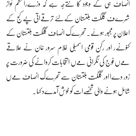
انصاف ہی کے وجود کا نتےجہ ہے کہ وزےراعظم نواز
شرےف گلگت بلتستان کےلئے ترقےاتی پےکج کے
اعلان پر مجبور ہوئے۔ تحرےک انصاف گلگت بلتستان کے
کنونےر اور رکن قومی اسمبلی غلام سرور خان نے علاقے
مےں فوج کی نگرانی مےں انتخابات کروانے کی ضرورت پر
زور دےا اور گلگت بلتستان سے تحرےک انصاف مےں
شامل ہونے والی شخصےات کو خوش آمدےد کہا۔