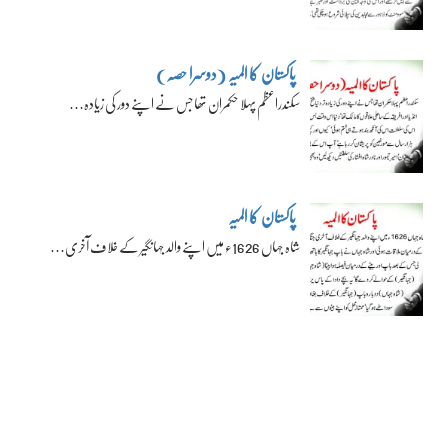
پاکستان کا المیہ (دوسرا حصہ)
سکندراعظم پہلا حکمران تھا جس نے اپنے دور کی زیادہ…
پاکستان کا المیہ
شاہ جہاں 1626ء میں اپنے والد جہانگیر کے خلاف آخری…