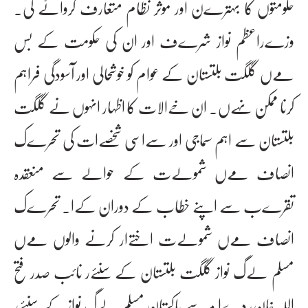
حکومتوں کا بہترےن اور موثر نظام متعارف کروائے گی۔
وزےراعظم نواز شرےف اور ان کی حکومت کے بس
مےں گلگت بلتستان کے عوام کو خوشحالی اور آسودگی فراہم
کرنا ممکن نہےں۔ ان خےالات کا اظہار انہوں نے گلگت
بلتستان سے اہم سماجی اور سےاسی شخصےات کی تحرےک
انصاف مےں شمولےت کے حوالے سے منعقدہ
تقرےب سے اپنے خطاب کے دوران کےا۔ تحرےک
انصاف مےں شمولےت اختےار کرنے والوں مےں
مسلم لےگ نواز گلگت بلتستان کے سنئےر نائب صدر فتح
اللہ خان، دےا مرسے پاکستان مسلم لےگ نواز کے سنئےر