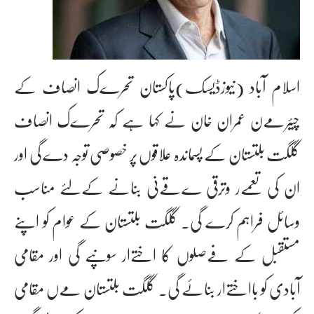
اسلام آباد (نیوزڈیسک)پاکستان تحرےک انصاف کے
چیئرمےن عمران خان نے کہا ہے کہ تحرےک انصاف
گلگت بلتستان کے پسماندہ علاقوں پر خصوصی توجہ دے گی اور
ان کی تعمےر وترقی ےقےنی بنانے کےلئے مناسب
وسائل فراہم کرے گی۔ گلگت بلتستان کے عوام کو اپنے
مستقبل کے فےصلوں کا اختےار سونپے گی اور مقامی
آبادی کو بااختےار بنائے گی۔ گلگت بلتستان مےں مقامی