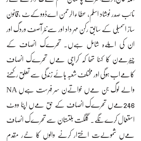
نائب صدر نوشاد اسلم، عطاءالرحمن اےڈووکےٹ ،قانون
ساز اسمبلی کے سابق رکن مہر داد اور سےنٹر آصف وردگ اور
ان کی اہلےہ شامل ہےں۔ تحرےک انصاف کے
چیئرمےن کا کہنا تھا کہ کراچی مےں تحرےک انصاف
کامےاب ہوگی اور مختلف شعبہ ہائے زندگی سے تعلق رکھنے
والے لوگ جن مےں خواتےن سر فہرست ہےں NA
246مےں تحرےک انصاف کے حق مےں اپنا ووٹ
استعمال کرےنگے۔ گلگت بلتستان سے تحرےک انصاف
مےں شمولےت اختےار کرنے والوں کا خےر مقدم