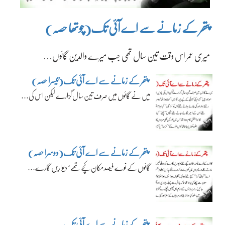
پتھر کے زمانے سے اے آئی تک(چوتھا حصہ)
میری عمر اس وقت تین سال تھی جب میرے والدین گائوں…
پتھر کے زمانے سے اے آئی تک(تیسرا حصہ)
میں نے گائوں میں صرف تین سال گزارے لیکن اس کی…
پتھر کے زمانے سے اے آئی تک(دوسرا حصہ)
گائوں کے نوے فیصد مکان کچے تھے‘ دیواریں گارے…
پتھر کے زمانے سے اے آئی تک