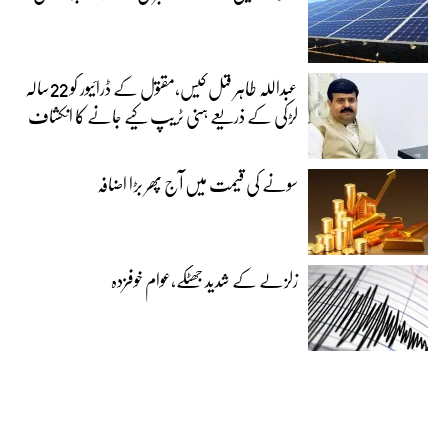
عبداللہ طاہر قتل کیس،مقتول کے ڈرائیور کو 22سالہ
لڑکی کے ذریعے ہنی ٹریپ کیے جانے کا انکشاف
سونے کی قیمت میں آج پھر بڑا اضافہ
زلزلے کے شدید جھٹکے،عوام خوفزدہ