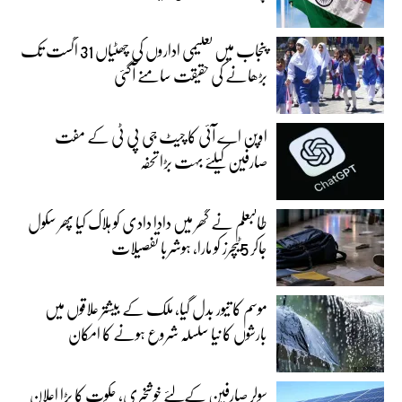
پنجاب میں تعلیمی اداروں کی چھٹیاں 31 اگست تک
بڑھانے کی حقیقت سامنے آگئی
اوپن اے آئی کا چیٹ جی پی ٹی کے مفت
صارفین کیلئے بہت بڑا تحفہ
طالبعلم نے گھر میں دادا دادی کو ہلاک کیا پھر سکول
جاکر 5ٹیچرز کو مارا، ہوشربا تفصیلات
موسم کا تیور بدل گیا، ملک کے بیشتر علاقوں میں
بارشوں کا نیا سلسلہ شروع ہونے کا امکان
سولر صارفین کےلئے خوشخبری، حکوت کا بڑا اعلان