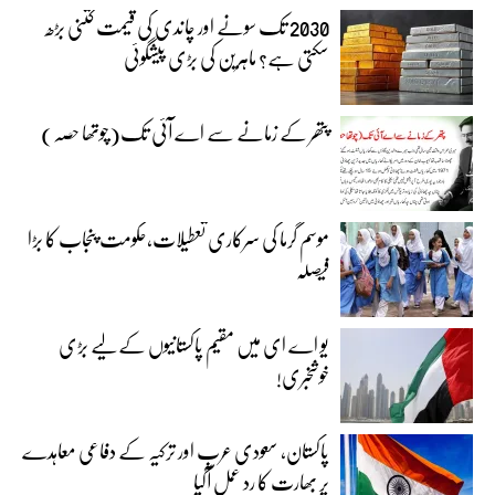
2030 تک سونے اور چاندی کی قیمت کتنی بڑھ
سکتی ہے؟ ماہرین کی بڑی پیشگوئی
پتھر کے زمانے سے اے آئی تک(چوتھا حصہ)
موسم گرما کی سرکاری تعطیلات،حکومت پنجاب کا بڑا
فیصلہ
یو اے ای میں مقیم پاکستانیوں کے لیے بڑی
خوشخبری!
پاکستان، سعودی عرب اور ترکیہ کے دفاعی معاہدے
پر بھارت کا رد عمل آگیا