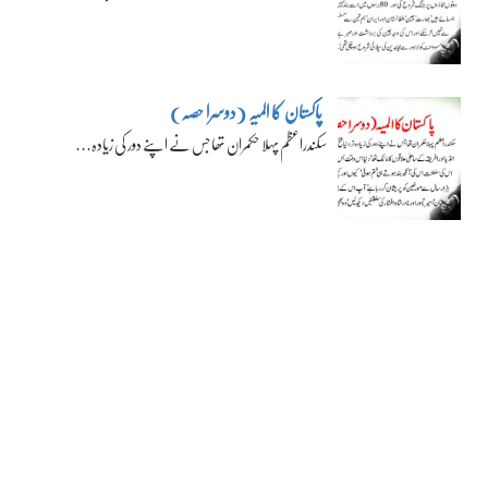
پاکستان کا المیہ (دوسرا حصہ)
سکندراعظم پہلا حکمران تھا جس نے اپنے دور کی زیادہ…