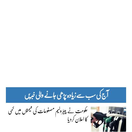
آج کی سب سے زیادہ پڑھی جانے والی خبریں
حکومت نے پیٹرولیم مصنوعات کی قیمتوں میں کمی
کا اعلان کردیا