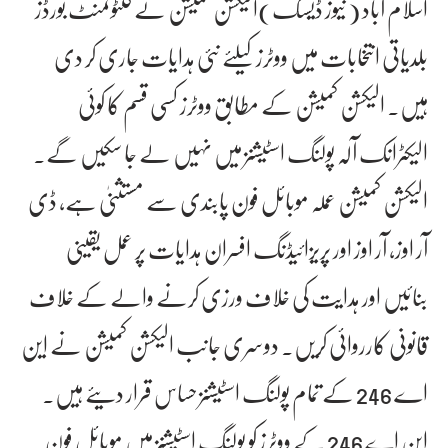
اسلام آباد ( نیوز ڈیسک)الیکشن کمیشن نے کنٹونمنٹ بورڈز
بلدیاتی انتخابات میں ووٹرز کیلئے نئی ہدایات جاری کر دی
ہیں۔ الیکشن کمیشن کے مطابق ووٹرز کسی قسم کا کوئی
الیکٹرانک آلہ پولنگ اسٹیشنز میں نہیں لے جا سکیں گے۔
الیکشن کمیشن عملہ موبائل فون پابندی سے مستثنیٰ ہے، ڈی
آر اوز، آر اوز اور پریزائیڈنگ افسران ہدایات پر عمل یقینی
بنائیں اور ہدایت کی خلاف ورزی کرنے والے کے خلاف
قانونی کارروائی کریں۔ دوسری جانب الیکشن کمیشن نے این
اے 246 کے تمام پولنگ اسٹیشنز حساس قرار دیئے ہیں۔
این اے 246 کے ووٹرز کو پولنگ اسٹیشنز میں موبائل فون