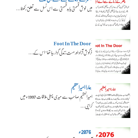
میں خوش قسمتی یا بدقسمتی سے اس نسل سے تعلق رکھتا…
Foot In The Door
خرگوش آزاد اور مست زندگی گزار رہا تھا‘ اس کے…
ہمارا امیرالعظیم
امیرالعظیم صاحب سے میری پہلی ملاقات 1997ء میں
کراچی…
2076ء