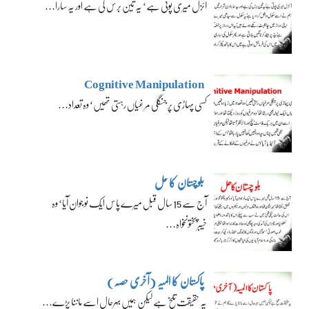
آئزل میری پوتی ہے‘ یہ تین برس کی ہے اور یہ سارا…
Cognitive Manipulation
کسی پہاڑی پر جنگلی مرغیاں رہتی تھیں‘ وہ تعداد…
بلوچستان کا حل
آج سے 15 سال قبل میرے پاس ایک نوجوان آیا‘ وہ
خیبرپختونخواہ…
پاکستان کا المیہ (آخری حصہ)
یہ حقیقت تلخ ہے لیکن ہمیں بہرحال اسے ماننا پڑے…