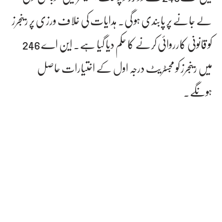
لے جانے پر پابندی ہو گی۔ ہدایات کی خلاف ورزی پر رینجرز
کو قانونی کارروائی کرنے کا حکم دیا گیا ہے۔ این اے 246
میں رینجرز کو مجسٹریٹ درجہ اول کے اختیارات حاصل
ہونگے۔