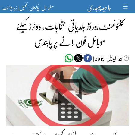
Ski
جا وید چوہدری
صفحۂ اول
پاکستان
کھیل
زیرو پوائنٹ
t
|
|
|
conten
کنٹونمنٹ بورڈز بلدیاتی انتخابات، ووٹرز کیلئے
موبائل فون لانے پر پابندی
اپریل‬‮
|
2015
21