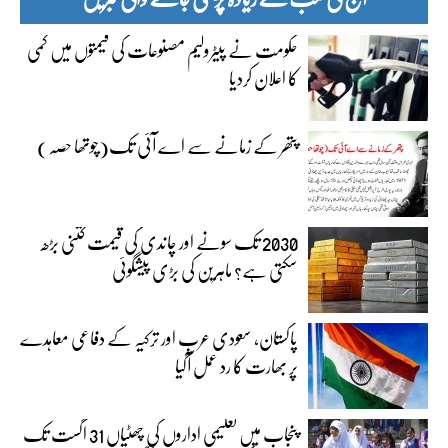
حکومت نے پیٹرولیم مصنوعات کی قیمتوں میں کمی
کا اعلان کردیا
پتھر کے زمانے سے اے آئی تک(چوتھا حصہ)
2030 تک سونے اور چاندی کی قیمت کتنی بڑھ
سکتی ہے؟ ماہرین کی بڑی پیشگوئی
پاکستان، سعودی عرب اور ترکیہ کے دفاعی معاہدے
پر بھارت کا رد عمل آگیا
پنجاب میں تعلیمی اداروں کی چھٹیاں 31 اگست تک