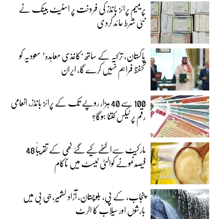
پریمیم پرائز بانڈز کی فروخت پر اسٹیٹ بینک نے
نئی شرط عائد کردی
پاکستان، ترکیہ کے ساتھ ‘کاغذی معاہدہ’ سعودیہ کو
تحفظ فراہم نہیں کرے گا، ایران
100 سے 40 ہزار روپے تک کے پرائز بانڈز، انعامی
رقم پر ٹیکس کتنا ہوگا؟
مارکیٹ سےاکٹھےکیے گئے گھی کے تقریباً 48
فیصدنمونے کوالٹی ٹیسٹ میں ناکام
پنجاب، کے پی، بلوچستان، آزاد کشمیر، جی بی میں
بارشوں اور سیلاب کا الرٹ