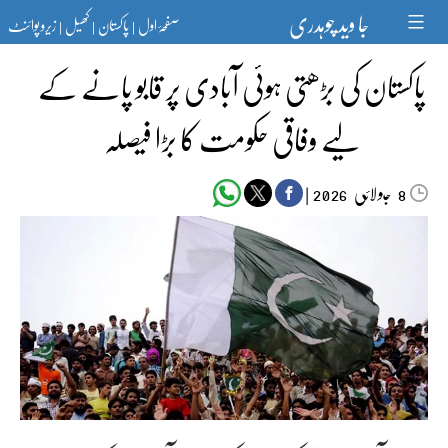
Ski
جا وید چوہدری
صفحۂ اول
پاکستان
کھیل
زیرو پوائنٹ
t
|
|
|
conten
پاکستان کی بڑھتی ہوئی آبادی پر قابو پانے کے
لیے وفاقی حکومت کا بڑا فیصلہ
جولائی
|
2026
8