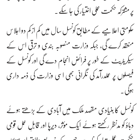
پر مشترکہ حکمت عملی اختیار کی جا سکے۔
حکومتی اعلامیے کے مطابق کونسل سال میں کم از کم دو اجلاس
منعقد کرے گی، جبکہ وزارت منصوبہ بندی و ترقی اس کے
سیکریٹریٹ کے طور پر فرائض انجام دے گی اور کونسل کے
فیصلوں پر عملدرآمد کی نگرانی بھی اسی وزارت کی ذمہ داری
ہوگی۔
کونسل کا بنیادی مقصد ملک میں آبادی کے بڑھتے ہوئے
دباؤ کو مدنظر رکھتے ہوئے ایک مؤثر، دیرپا اور قابلِ عمل قومی
حکمت عملی تیار کرنا ہے، جس کے ذریعے وفاق اور صوبوں