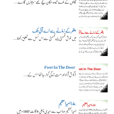
گائوں کے نوے فیصد مکان کچے تھے‘ دیواریں گارے…
پتھر کے زمانے سے اے آئی تک
میں خوش قسمتی یا بدقسمتی سے اس نسل سے تعلق رکھتا…
Foot In The Door
خرگوش آزاد اور مست زندگی گزار رہا تھا‘ اس کے…
ہمارا امیرالعظیم
امیرالعظیم صاحب سے میری پہلی ملاقات 1997ء میں