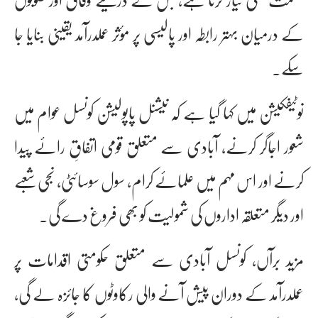
کے درمیان بہتر رابطہ اور پالیسی پر مؤثر عملدرآمد یقینی بنایا جا
سکے۔
نوٹیفکیشن میں کہا گیا ہے کہ نیشنل پاپولیشن کونسل عوام میں
شعور اجاگر کرنے، آبادی سے متعلق قومی اتفاقِ رائے پیدا
کرنے اور اس مہم میں علمائے کرام، سول سوسائٹی، نجی شعبے
اور دیگر متعلقہ اداروں کی شمولیت کو بھی فروغ دے گی۔
مزید برآں، کونسل آبادی سے متعلق حکومتی اقدامات پر
عملدرآمد کے دوران پیش آنے والی رکاوٹوں کا جائزہ لے گی،