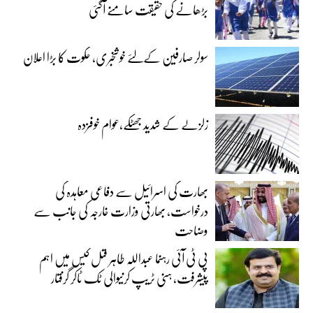
بڑھانے کی حقیقت سامنے آگئی
سولر صارفین کےلئے خوشخبری، حکوت کا بڑا اعلان
زلزلے کے شدید جھٹکے،عوام خوفزدہ
بھارت کی اسرائیل سے دفاعی معاہدہ کی
درخواست، بھارتی وزارت خارجہ کی جانب سے
وضاحت
پی ٹی آئی رہنما عبداللہ طاہر قتل کیس میں اہم
پیشرفت، ہنی ٹریپ کرنیوالی ٹک ٹاکر گرفتار