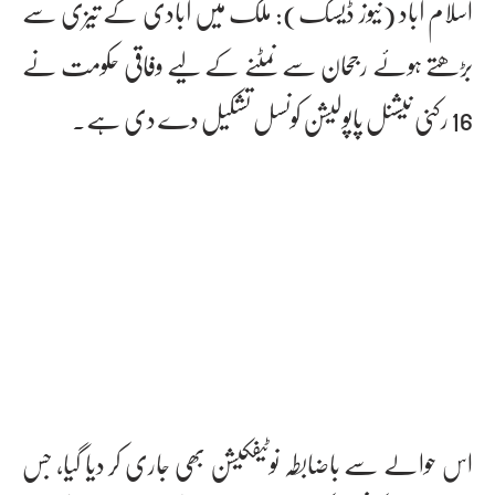
اسلام آباد (نیوز ڈیسک): ملک میں آبادی کے تیزی سے
بڑھتے ہوئے رجحان سے نمٹنے کے لیے وفاقی حکومت نے
16 رکنی نیشنل پاپولیشن کونسل تشکیل دے دی ہے۔
اس حوالے سے باضابطہ نوٹیفکیشن بھی جاری کر دیا گیا، جس