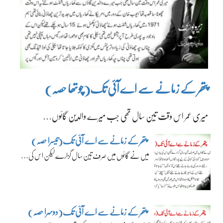
پتھر کے زمانے سے اے آئی تک(چوتھا حصہ)
میری عمر اس وقت تین سال تھی جب میرے والدین گائوں…
پتھر کے زمانے سے اے آئی تک(تیسرا حصہ)
میں نے گائوں میں صرف تین سال گزارے لیکن اس کی…
پتھر کے زمانے سے اے آئی تک(دوسرا حصہ)