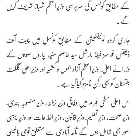
کے مطابق کونسل کی سربراہی وزیراعظم شہباز شریف کریں
گے۔
جاری کردہ نوٹیفکیشن کے مطابق کونسل میں چیف آف
ڈیفنس فورسز فیلڈ مارشل سید عاصم منیر، چاروں صوبوں کے
وزرائے اعلیٰ، وزیراعظم آزاد جموں و کشمیر اور وزیراعلیٰ گلگت
بلتستان کو بھی رکن نامزد کیا گیا ہے۔
اس اعلیٰ سطحی فورم میں وفاقی وزیر خزانہ، وزیر منصوبہ بندی،
وزیر صحت، وزیر تعلیم، وزیر قانون، وزیر اطلاعات اور وزیر مذہبی
امور بھی شامل ہوں گے تاکہ آبادی سے متعلق قومی پالیسی