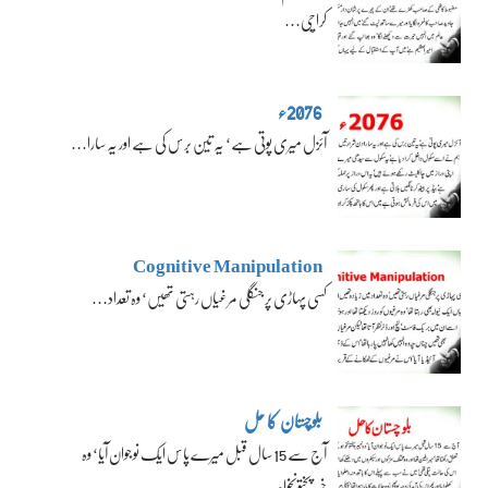
کراچی…
2076ء
آئزل میری پوتی ہے‘ یہ تین برس کی ہے اور یہ سارا…
Cognitive Manipulation
کسی پہاڑی پر جنگلی مرغیاں رہتی تھیں‘ وہ تعداد…
بلوچستان کا حل
آج سے 15 سال قبل میرے پاس ایک نوجوان آیا‘ وہ
خیبرپختونخواہ…