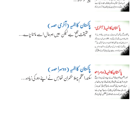
پاکستان کا المیہ (آخری حصہ)
یہ حقیقت تلخ ہے لیکن ہمیں بہرحال اسے ماننا پڑے…
پاکستان کا المیہ (دوسرا حصہ)
سکندراعظم پہلا حکمران تھا جس نے اپنے دور کی زیادہ…