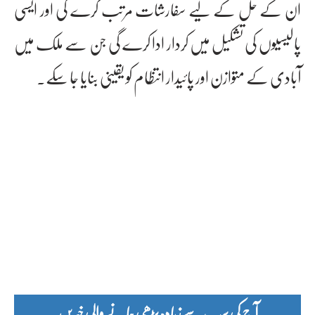
ان کے حل کے لیے سفارشات مرتب کرے گی اور ایسی
پالیسیوں کی تشکیل میں کردار ادا کرے گی جن سے ملک میں
آبادی کے متوازن اور پائیدار انتظام کو یقینی بنایا جا سکے۔
آج کی سب سے زیادہ پڑھی جانے والی خبریں