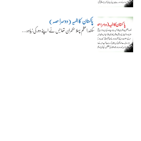
پاکستان کا المیہ (دوسرا حصہ)
سکندراعظم پہلا حکمران تھا جس نے اپنے دور کی زیادہ…