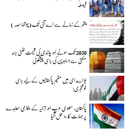
فیصلہ
پتھر کے زمانے سے اے آئی تک(چوتھا حصہ)
2030 تک سونے اور چاندی کی قیمت کتنی بڑھ
سکتی ہے؟ ماہرین کی بڑی پیشگوئی
یو اے ای میں مقیم پاکستانیوں کے لیے بڑی
خوشخبری!
پاکستان، سعودی عرب اور ترکیہ کے دفاعی معاہدے
پر بھارت کا رد عمل آگیا