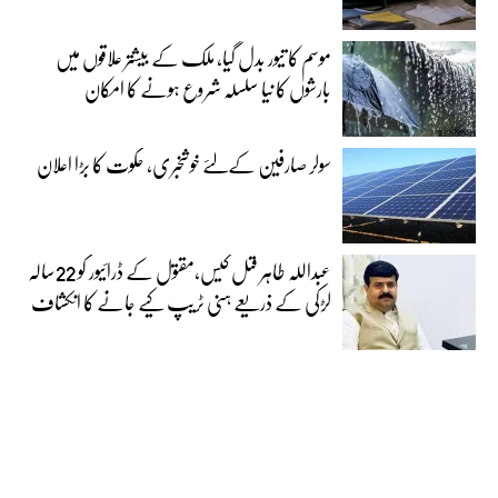
موسم کا تیور بدل گیا، ملک کے بیشتر علاقوں میں
بارشوں کا نیا سلسلہ شروع ہونے کا امکان
سولر صارفین کےلئے خوشخبری، حکوت کا بڑا اعلان
عبداللہ طاہر قتل کیس،مقتول کے ڈرائیور کو 22سالہ
لڑکی کے ذریعے ہنی ٹریپ کیے جانے کا انکشاف