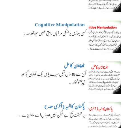
Cognitive Manipulation
کسی پہاڑی پر جنگلی مرغیاں رہتی تھیں‘ وہ تعداد…
بلوچستان کا حل
آج سے 15 سال قبل میرے پاس ایک نوجوان آیا‘ وہ
خیبرپختونخواہ…
پاکستان کا المیہ (آخری حصہ)
یہ حقیقت تلخ ہے لیکن ہمیں بہرحال اسے ماننا پڑے…