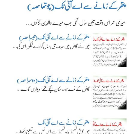
پتھر کے زمانے سے اے آئی تک(چوتھا حصہ)
میری عمر اس وقت تین سال تھی جب میرے والدین گائوں…
پتھر کے زمانے سے اے آئی تک(تیسرا حصہ)
میں نے گائوں میں صرف تین سال گزارے لیکن اس کی…
پتھر کے زمانے سے اے آئی تک(دوسرا حصہ)
گائوں کے نوے فیصد مکان کچے تھے‘ دیواریں گارے…
پتھر کے زمانے سے اے آئی تک
میں خوش قسمتی یا بدقسمتی سے اس نسل سے تعلق رکھتا…