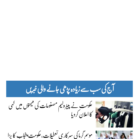
آج کی سب سے زیادہ پڑھی جانے والی خبریں
حکومت نے پیٹرولیم مصنوعات کی قیمتوں میں کمی
کا اعلان کردیا
موسم گرما کی سرکاری تعطیلات،حکومت پنجاب کا بڑا