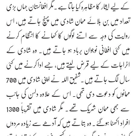
کے لیے ایثار کا مظاہرہ کیا جاتا ہے۔مگر افغانستان جہاں بڑی
تعداد میں بن بلائے مہمان شادی میں پہنچ جاتے ہیں، اس
روایت کی وجہ سے اتنے لوگوں کا کھانے کا انتظام کرنے
میں کئی افغانی نوجوان برباد ہو جاتے ہیں۔ وہ شادی کے
اخراجات کے لیے قرض لیتے ہیں، جسے ادا کرنے میں کئی
سال لگ جاتے ہیں۔شفیق اللہ نے اپنی شادی میں 700
مہمانوں کو دعوت دی تھی۔ اس کے علاوہ دلہن کی جانب
سے بھی مہمان شریک تھے۔ مگر شادی میں تقریباً 1300
افراد اکھٹا ہوگئے۔ وہ بتاتے ہیں کہ آدھے سے زیادہ مردوں