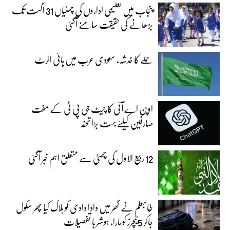
پنجاب میں تعلیمی اداروں کی چھٹیاں 31 اگست تک
بڑھانے کی حقیقت سامنے آگئی
حملے کا خدشہ، سعودی عرب میں ہائی الرٹ
اوپن اے آئی کا چیٹ جی پی ٹی کے مفت
صارفین کیلئے بہت بڑا تحفہ
12 ربیع الاول کی چھٹی سے متعلق اہم خبر آگئی
طالبعلم نے گھر میں دادا دادی کو ہلاک کیا پھر سکول
جاکر 5ٹیچرز کو مارا، ہوشربا تفصیلات