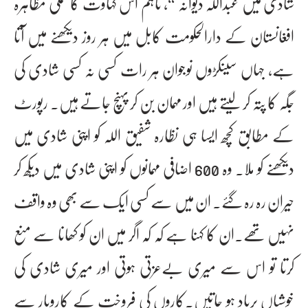
شادی میں عبداللہ دیوانہ “، تاہم اس کہاوت کا عملی مظاہرہ
افغانستان کے دارالحکومت کابل میں ہر روز دیکھنے میں آتا
ہے، جہاں سینکڑوں نوجوان ہر رات کسی نہ کسی شادی کی
جگہ کا پتہ کر لیتے ہیں اور مہمان بن کر پہنچ جاتے ہیں۔ رپورٹ
کے مطابق کچھ ایسا ہی نظارہ شفیق اللہ کو اپنی شادی میں
دیکھنے کو ملا۔ وہ 600 اضافی مہمانوں کو اپنی شادی میں دیکھ کر
حیران رہ رہ گئے۔ ان میں سے کسی ایک سے بھی وہ واقف
نہیں تھے۔ان کا کہنا ہے کہ کہ اگر میں ان کو کھانا سے منع
کرتا تو اس سے میری بےعزتی ہوتی اور میری شادی کی
خوشیاں برباد ہو جاتیں۔کاروں کی فروخت کے کاروبار سے