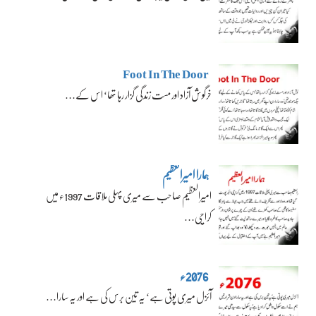
Foot In The Door
خرگوش آزاد اور مست زندگی گزار رہا تھا‘ اس کے…
ہمارا امیرالعظیم
امیرالعظیم صاحب سے میری پہلی ملاقات 1997ء میں
کراچی…
2076ء
آئزل میری پوتی ہے‘ یہ تین برس کی ہے اور یہ سارا…