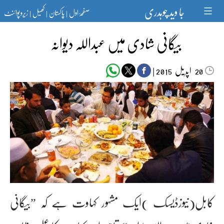
Ski
جا وید چوہدری
صفحۂ اول
پاکستان
کھیل
زیرو پوائنٹ
t
|
|
|
conten
بیگانی شادی میں عبداللہ دیوانہ
اپریل‬‮
|
2015
20
کابل(نیوزڈیسک )ایک مشہور کہاوت ہے کہ ”بیگانی