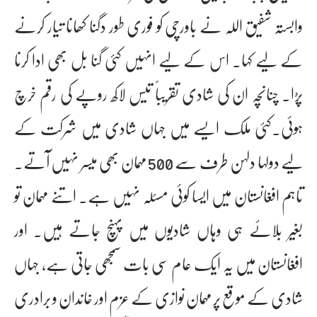
وابستہ شفیق اللہ نے باورچی کو فوری طور دگنا کھانا تیار کرنے
کے لیے کہا۔ اس کے لیے انہیں کئی گنا بل بھی ادا کرنا
پڑا۔ چنانچہ ان کی شادی تقریباً تیس لاکھ روپے کی رقم خرچ
ہوئی۔کئی ملک ایسے میں جہاں شادی میں شرکت کے
لیے دولہا دلہن طرف سے 500 مہمان بھی میسر نہیں آتے۔
تاہم افغانستان میں ایسا کوئی مسئلہ نہیں ہے۔ اتنے مہمان تو
بغیر بلائے ہی وہاں شادیوں میں پہنچ جاتے ہیں۔ اور
افغانستان میں یہ ایک عام سی بات سمجھی جاتی ہے، جہاں
شادی کے موقع پر مہمان نوازی کے عزم اور خاندان و برادری