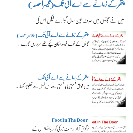
پتھر کے زمانے سے اے آئی تک(تیسرا حصہ)
میں نے گائوں میں صرف تین سال گزارے لیکن اس کی…
پتھر کے زمانے سے اے آئی تک(دوسرا حصہ)
گائوں کے نوے فیصد مکان کچے تھے‘ دیواریں گارے…
پتھر کے زمانے سے اے آئی تک
میں خوش قسمتی یا بدقسمتی سے اس نسل سے تعلق رکھتا…
Foot In The Door
خرگوش آزاد اور مست زندگی گزار رہا تھا‘ اس کے…