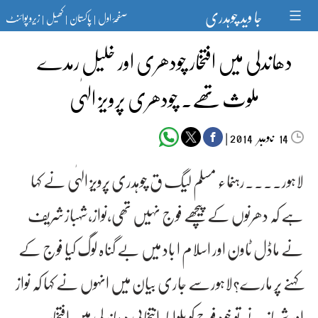
Ski
جا وید چوہدری
صفحۂ اول
پاکستان
کھیل
زیرو پوائنٹ
t
|
|
|
conten
دھاندلی میں افتخار چودھری اور خلیل رمدے
ملوث تھے۔ چودھری پرویز الہٰی
‬‮نومبر‬‮
|
2014
14
لاہور۔۔۔۔رہنماء مسلم لیگ ق چوہدری پرویز الہٰی نے کہا
ہے کہ دھرنوں کے پیچھے فوج نہیں تھی،نواز،شہبازشریف
نے ماڈل ٹاون اور اسلام ا باد میں بے گناہ لوگ کیا فوج کے
کہنے پر مارے؟لاہورسے جاری بیان میں انہوں نے کہا کہ نواز
اور شہباز نے تو خود فوج کو بلوایا، انتخابی دھاندلی میں افتخار