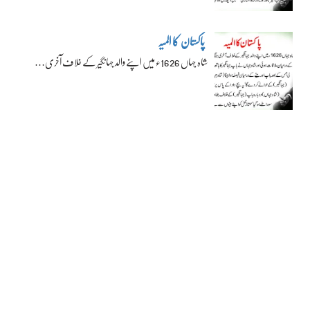
پاکستان کا المیہ
شاہ جہاں 1626ء میں اپنے والد جہانگیر کے خلاف آخری…