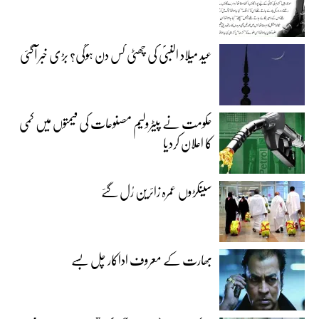
عید میلاد النبیؐ کی چھٹی کس دن ہوگی؟ بڑی خبر آگئی
حکومت نے پیٹرولیم مصنوعات کی قیمتوں میں کمی
کا اعلان کردیا
سینکڑوں عمرہ زائرین رُل گئے
بھارت کے معروف اداکار چل بسے