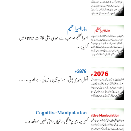
ہمارا امیرالعظیم
امیرالعظیم صاحب سے میری پہلی ملاقات 1997ء میں
کراچی…
2076ء
آئزل میری پوتی ہے‘ یہ تین برس کی ہے اور یہ سارا…
Cognitive Manipulation
کسی پہاڑی پر جنگلی مرغیاں رہتی تھیں‘ وہ تعداد…