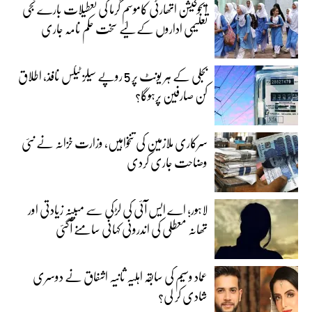
ایجوکیشن اتھارٹی کاموسمِ گرما کی تعطیلات بارے نجی
تعلیمی اداروں کے لیے سخت حکم نامہ جاری
بجلی کے ہر یونٹ پر 5 روپے سیلز ٹیکس نافذ، اطلاق
کن صارفین پرہوگا؟
سرکاری ملازمین کی تنخواہیں، وزارت خزانہ نے نئی
وضاحت جاری کردی
لاہور؛ اے ایس آئی کی لڑکی سے مبینہ زیادتی اور
تھانہ معطلی کی اندرونی کہانی سامنے آگئی
عماد وسیم کی سابقہ اہلیہ ثانیہ اشفاق نے دوسری
شادی کر لی؟