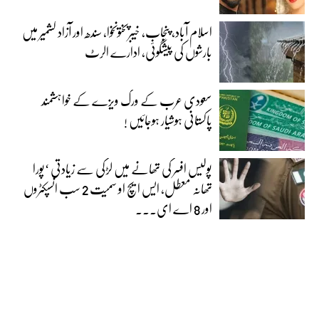
اسلام آباد، پنجاب، خیبرپختونخوا، سندھ اور آزاد کشمیر میں
بارشوں کی پیشگوئی، ادارے الرٹ
سعودی عرب کے ورک ویزے کے خواہشمند
پاکستانی ہوشیار ہوجائیں !
پولیس افسر کی تھانے میں لڑکی سے زیادتی ‘پورا
تھانہ معطل، ایس ایچ او سمیت 2 سب انسپکٹروں
اور 8 اے ای...