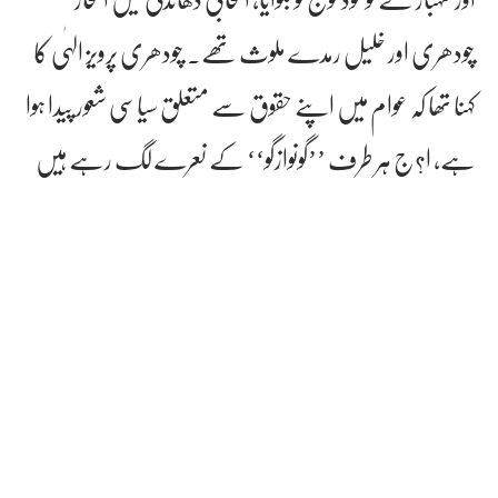
چودھری اور خلیل رمدے ملوث تھے۔ چودھری پرویز الہٰی کا
کہنا تھا کہ عوام میں اپنے حقوق سے متعلق سیاسی شعور پیدا ہوا
ہے، ا?ج ہر طرف ’’گونوازگو‘‘ کے نعرے لگ رہے ہیں