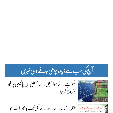
آج کی سب سے زیادہ پڑھی جانے والی خبریں
حکومت نے سولر بجلی سے متعلق نئی پالیسی پر غور
شروع کردیا
پتھر کے زمانے سے اے آئی تک(تیسرا حصہ)