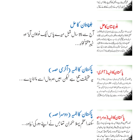
بلوچستان کا حل
آج سے 15 سال قبل میرے پاس ایک نوجوان آیا‘ وہ
خیبرپختونخواہ…
پاکستان کا المیہ (آخری حصہ)
یہ حقیقت تلخ ہے لیکن ہمیں بہرحال اسے ماننا پڑے…
پاکستان کا المیہ (دوسرا حصہ)
سکندراعظم پہلا حکمران تھا جس نے اپنے دور کی زیادہ…